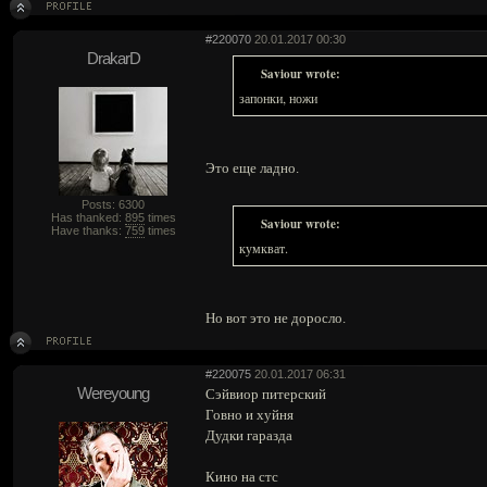
#220070
20.01.2017 00:30
DrakarD
Saviour wrote:
запонки, ножи
Это еще ладно.
Posts: 6300
Has thanked:
895
times
Saviour wrote:
Have thanks:
759
times
кумкват.
Но вот это не доросло.
#220075
20.01.2017 06:31
Wereyoung
Сэйвиор питерский
Говно и хуйня
Дудки гаразда
Кино на стс