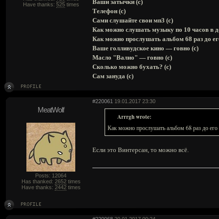
Ваши затычки (с)
Have thanks:
525
times
Телефон (с)
Сами слушайте свои мп3 (с)
Как можно слушать музыку по 10 часов в де
Как можно прослушать альбом 68 раз до ег
Ваше голливудское кино — говно (с)
Масло "Валио" — говно (с)
Сколько можно бухать? (с)
Сам зануда (с)
#220061
19.01.2017 23:30
MeatWolf
Arrrgh wrote:
Как можно прослушать альбом 68 раз до его 
Если это Винтерсан, то можно всё.
Posts: 12064
Has thanked:
2652
times
Have thanks:
2442
times