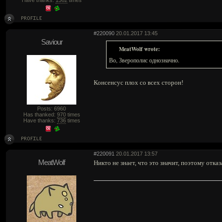
Have thanks:
1362
times
#220090
20.01.2017 13:45
Saviour
MeatWolf wrote:
Во, Зверополис однозначно.
Консенсус плох со всех сторон!
Posts: 6960
Has thanked:
970
times
Have thanks:
736
times
#220091
20.01.2017 13:57
MeatWolf
Никто не знает, что это значит, поэтому отказ