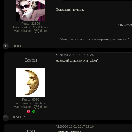
Хорошая группа.
Posts: 22826
"ты - гр
Has thanked:
2588
times
Have thanks:
939
times
Макс, вот скажи, ты про морковку на вопрос "Э
#220078
20.01.2017 09:25
Saviour
Алексей Дисамур и "Дон".
Posts: 6960
Has thanked:
970
times
Have thanks:
736
times
#220080
20.01.2017 12:10
TDM
Сэйв из Питера