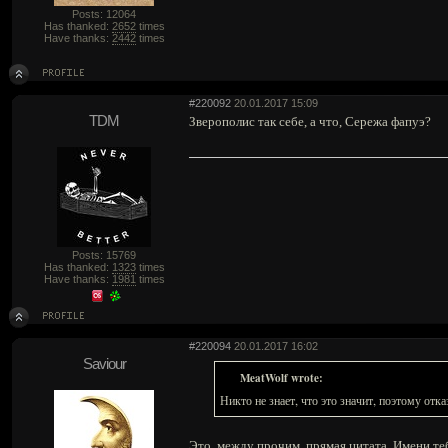
Posts: 12064
Has thanked:
2652
times
Have thanks:
2442
times
#220092
20.01.2017 15:09
TDM
Зверополис так себе, а что, Сережа фапуэ?
Posts: 15769
Has thanked:
1323
times
Have thanks:
1981
times
#220094
20.01.2017 16:02
Saviour
MeatWolf wrote:
Никто не знает, что это значит, поэтому отка
Это, между прочим, прямая цитата. Имени те