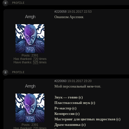
#220058
19.01.2017 22:53
Arrrgh
Онанизм Арсения.
Posts: 2391
Has thanked:
720
times
Have thanks:
525
times
#220060
19.01.2017 23:20
Arrrgh
Мой персональный мем-топ.
Звук — говно (с)
Пластмассовый звук (с)
Ре-мастер (с)
Компрессия (с)
Мастеринг для цветных подростков (с)
Драм-машинка (с)
Posts: 2391
Has thanked:
720
times