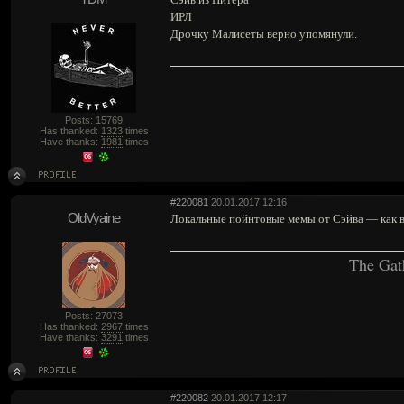
ИРЛ
Дрочку Малисеты верно упомянули.
Posts: 15769
Has thanked:
1323
times
Have thanks:
1981
times
#220081
20.01.2017 12:16
OldVyaine
Локальные пойнтовые мемы от Сэйва — как в
The Gat
Posts: 27073
Has thanked:
2967
times
Have thanks:
3291
times
#220082
20.01.2017 12:17