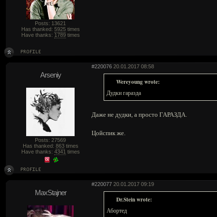
Posts: 13621
Has thanked:
5925
times
Have thanks:
1789
times
#220076
20.01.2017 08:58
Arseniy
Wereyoung wrote:
Дудки гаразда
Даже не дудки, а просто ГАРАЗДА.
Цойспик же.
Posts: 27569
Has thanked:
863
times
Have thanks:
4341
times
#220077
20.01.2017 09:19
MaxStajner
Dr.Stein wrote:
Абортед