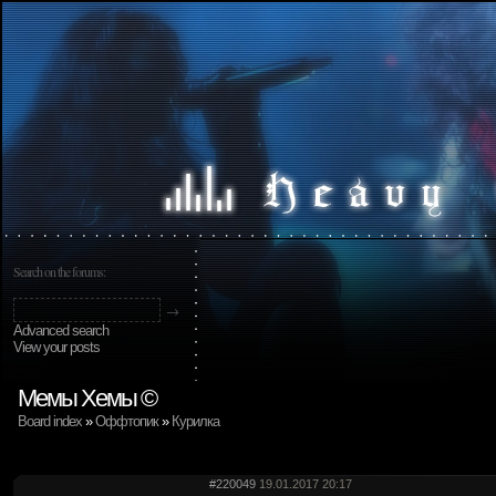
Search on the forums:
Advanced search
View your posts
Мемы Хемы ©
Board index
»
Оффтопик
»
Курилка
#220049
19.01.2017 20:17