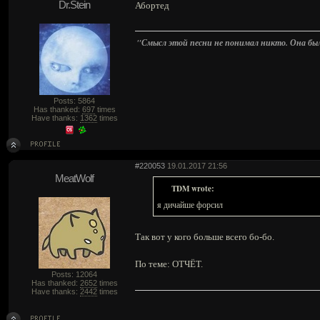
Dr.Stein
Абортед
"Смысл этой песни не понимал никто. Она была 
Posts: 5864
Has thanked:
697
times
Have thanks:
1362
times
#220053
19.01.2017 21:56
MeatWolf
TDM wrote:
я дичайше форсил
Так вот у кого больше всего бо-бо.
По теме: ОТЧЁТ.
Posts: 12064
Has thanked:
2652
times
Have thanks:
2442
times