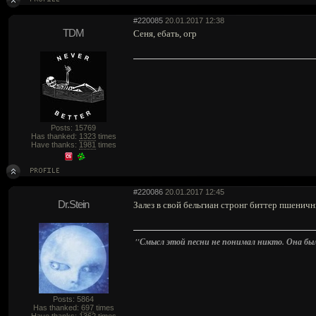
#220085
20.01.2017 12:38
TDM
Сеня, ебать, огр
Posts: 15769
Has thanked:
1323
times
Have thanks:
1981
times
#220086
20.01.2017 12:45
Dr.Stein
Залез в свой бельгиан стронг биттер пшеничн
"Смысл этой песни не понимал никто. Она была 
Posts: 5864
Has thanked:
697
times