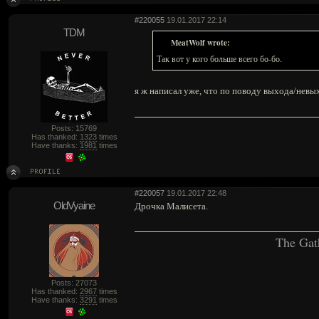
#220055
19.01.2017 22:14
TDM
MeatWolf wrote:
Так вот у кого больше всего бо-бо.
я ж написал уже, что по поводу выхода/невы
Posts: 15769
Has thanked:
1323
times
Have thanks:
1981
times
#220057
19.01.2017 22:48
OldVyaine
Дрочка Малисета.
The Gat
Posts: 27073
Has thanked:
2967
times
Have thanks:
3291
times