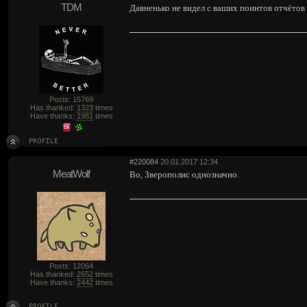
TDM
Давненько не видел с ваших поинтов отчётов 
Posts: 15769
Has thanked:
1323
times
Have thanks:
1981
times
#220084
20.01.2017 12:34
MeatWolf
Во, Зверополис однозначно.
Posts: 12064
Has thanked:
2652
times
Have thanks:
2442
times