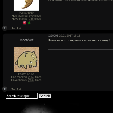
Posts: 6960
Has thanked:
970
times
Have thanks:
736
times
#220095
20.01.2017 16:13
MeatWolf
Никак не противоречит вышенаписанному!
Posts: 12064
Has thanked:
2652
times
Have thanks:
2442
times