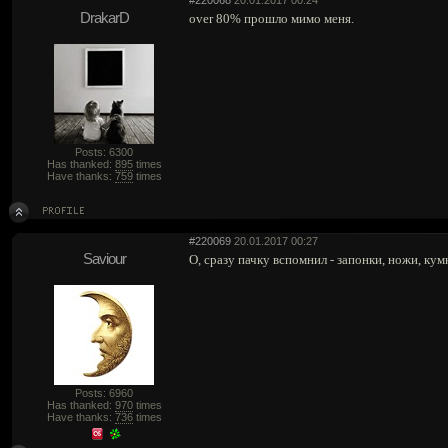
#220068
20.01.2017 00:24
DrakarD
over 80% прошло мимо меня.
Posts: 6300
Has thanked:
895
times
Have thanks:
759
times
#220069
20.01.2017 00:27
Saviour
О, сразу пачку вспомнил - запонки, ножи, кумк
Posts: 6960
Has thanked:
970
times
Have thanks:
736
times