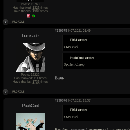
Posts: 15769
Has thanked:
1323
times
Have thanks:
1981
times
#239675
6.07.2021 01:49
Lumisade
TDM wrote:
а кто это?
PoohCunt wrote:
Spoiler: Сивер
Posts: 12222
Клац
.
Has thanked:
111
times
Have thanks:
1733
times
#239676
6.07.2021 13:37
PoohCunt
TDM wrote:
а кто это?
Какой-то
культовый
мурманский прожект из 9