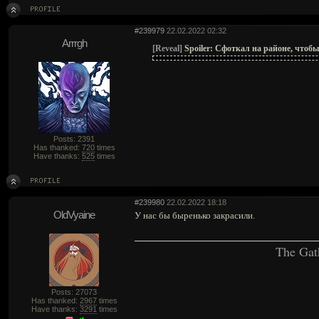
#239979
22.02.2022 02:32
Arrrgh
[Reveal]
Spoiler:
Сфоткал на районе, чтобы
Posts: 2391
Has thanked:
720
times
Have thanks:
525
times
#239980
22.02.2022 18:18
OldVyaine
У нас бы быренько закрасили.
The Gat
Posts: 27073
Has thanked:
2967
times
Have thanks:
3291
times