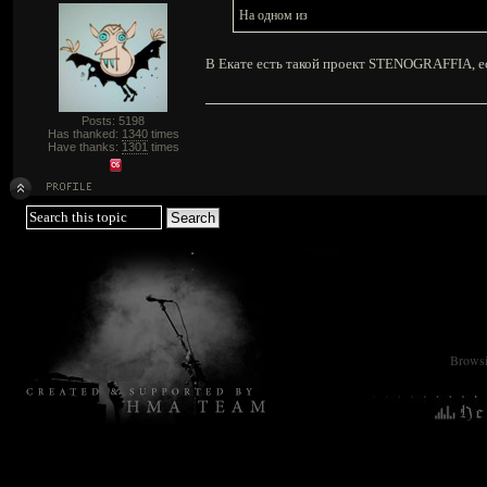
На одном из
В Екате есть такой проект STENOGRAFFIA, е
Posts: 5198
Has thanked:
1340
times
Have thanks:
1301
times
Browsin