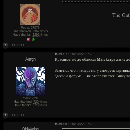
The Gat
Posts: 27073
Has thanked:
2967
times
Have thanks:
3291
times
#239967
18.02.2022 21:52
Arrrgh
Красивое, но до обложек
Malokarpatan
не до
Заметил, что я теперь могу смотреть картинк
здесь на форуме — не отображается. Вижу то
Posts: 2391
Has thanked:
720
times
Have thanks:
525
times
#239968
18.02.2022 21:56
OldVyaine