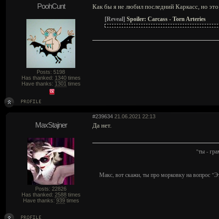
PoohCunt
Как бы я не любил последний Каркасс, но это
[Reveal]
Spoiler:
Carcass - Torn Arteries
Posts: 5198
Has thanked:
1340
times
Have thanks:
1301
times
#239634
21.06.2021 22:13
MaxStajner
Да нет.
"ты - гр
Макс, вот скажи, ты про морковку на вопрос "Э
Posts: 22826
Has thanked:
2588
times
Have thanks:
939
times