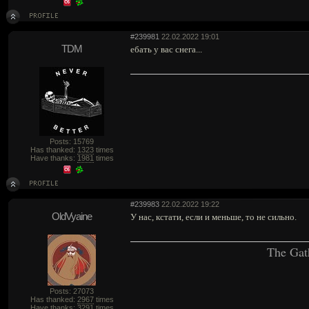
#239981
22.02.2022 19:01
TDM
ебать у вас снега...
Posts: 15769
Has thanked:
1323
times
Have thanks:
1981
times
#239983
22.02.2022 19:22
OldVyaine
У нас, кстати, если и меньше, то не сильно.
The Gat
Posts: 27073
Has thanked:
2967
times
Have thanks:
3291
times