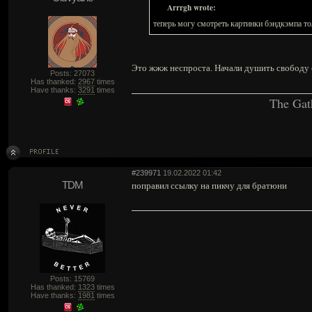
Arrrgh wrote:
теперь могу смотреть картинки бэндкэмпа т
Это жжж неспроста. Начали душить свободу 
Posts: 27073
Has thanked:
2967
times
Have thanks:
3291
times
The Gat
#239971
19.02.2022 01:42
TDM
поправил ссылку на пикчу для братюни
Posts: 15769
Has thanked:
1323
times
Have thanks:
1981
times