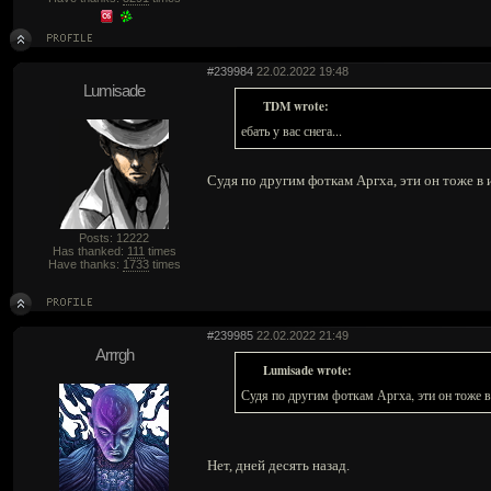
#239984
22.02.2022 19:48
Lumisade
TDM wrote:
ебать у вас снега...
Судя по другим фоткам Аргха, эти он тоже в 
Posts: 12222
Has thanked:
111
times
Have thanks:
1733
times
#239985
22.02.2022 21:49
Arrrgh
Lumisade wrote:
Судя по другим фоткам Аргха, эти он тоже в
Нет, дней десять назад.