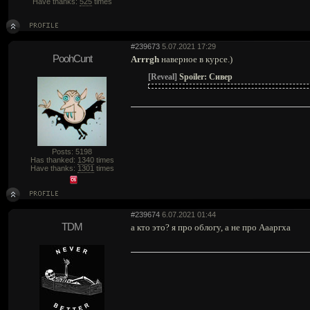
Have thanks:
525
times
#239673
5.07.2021 17:29
PoohCunt
Arrrgh
наверное в курсе.)
[Reveal]
Spoiler:
Сивер
Posts: 5198
Has thanked:
1340
times
Have thanks:
1301
times
#239674
6.07.2021 01:44
TDM
а кто это? я про облогу, а не про Аааргха