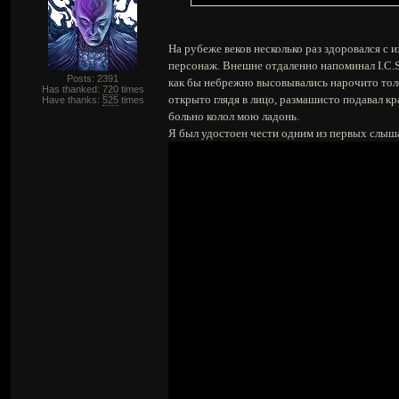
На рубеже веков несколько раз здоровался с
персонаж. Внешне отдаленно напоминал I.C.S
Posts: 2391
как бы небрежно высовывались нарочито толс
Has thanked:
720
times
открыто глядя в лицо, размашисто подавал к
Have thanks:
525
times
больно колол мою ладонь.
Я был удостоен чести одним из первых слыша