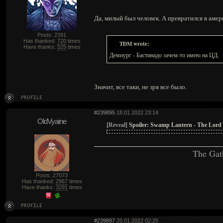
Да, милый был человек. А превратился в амер
Posts: 2391
Has thanked:
720
times
TDM wrote:
Have thanks:
525
times
Демиург - Бастинадо зачем-то имею на ЦД.
Значит, все таки, не зря все было.
#239895
18.01.2022 23:14
OldVyaine
[Reveal]
Spoiler:
Swamp Lantern - The Lord I
The Gat
Posts: 27073
Has thanked:
2967
times
Have thanks:
3291
times
#239897
20.01.2022 02:25