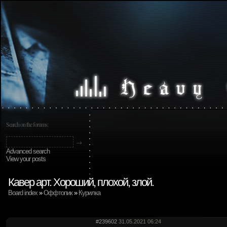
Search on the forums:
Advanced search
View your posts
Кавер арт. Хороший, плохой, злой.
Board index
»
Оффтопик
»
Курилка
#239602
31.05.2021 06:24