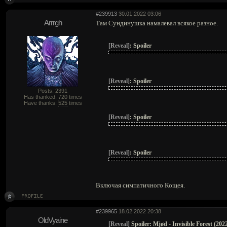
#239913
30.01.2022 03:06
Arrrgh
Там Сундинушка намалевал всякое разное.
[Reveal]
:
Spoiler
[Reveal]
:
Spoiler
Posts: 2391
Has thanked:
720
times
Have thanks:
525
times
[Reveal]
:
Spoiler
[Reveal]
:
Spoiler
Включая симпатичного Кощея.
#239965
18.02.2022 20:38
OldVyaine
[Reveal]
Spoiler:
Mjød - Invisible Forest (202