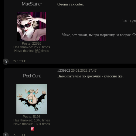
MaxStajner
Очень так себе.
"ты - гр
Макс, вот скажи, ты про морковку на вопрос "Э
Posts: 22826
Has thanked:
2588
times
Have thanks:
939
times
#239902
25.01.2022 17:47
PoohCunt
Выжигателем по досочке - классно же.
Posts: 5198
Has thanked:
1340
times
Have thanks:
1301
times