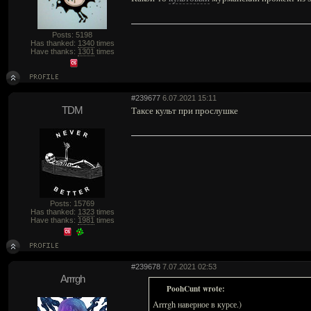
Posts: 5198
Has thanked:
1340
times
Have thanks:
1301
times
#239677
6.07.2021 15:11
TDM
Таксе культ при прослушке
Posts: 15769
Has thanked:
1323
times
Have thanks:
1981
times
#239678
7.07.2021 02:53
Arrrgh
PoohCunt wrote:
Arrrgh наверное в курсе.)