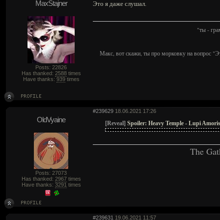
MaxStajner
Это я даже слушал.
"ты - гр
Макс, вот скажи, ты про морковку на вопрос "Э
Posts: 22826
Has thanked:
2588
times
Have thanks:
939
times
#239629
18.06.2021 17:26
OldVyaine
[Reveal]
Spoiler:
Heavy Temple - Lupi Amoris
The Gat
Posts: 27073
Has thanked:
2967
times
Have thanks:
3291
times
#239631
19.06.2021 11:57