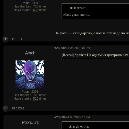
Posts: 2391
Has thanked:
720
times
TDM wrote:
Have thanks:
525
times
ебать у вас снега...
На фото — стандартно, а вот за эту неделю на
#239988
4.03.2022 01:24
Arrrgh
[Reveal]
Spoiler:
На одном из центральных 
Posts: 2391
Has thanked:
720
times
Have thanks:
525
times
#239989
4.03.2022 11:04
PoohCunt
Arrrgh wrote: