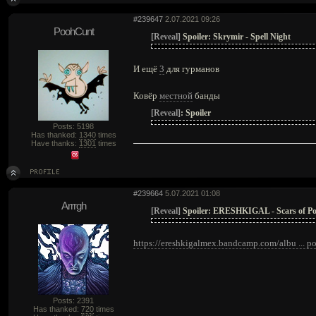
#239647
2.07.2021 09:26
PoohCunt
[Reveal]
Spoiler:
Skrymir - Spell Night
И ещё
3
для гурманов
Ковёр
местной
банды
[Reveal]
:
Spoiler
Posts: 5198
Has thanked:
1340
times
Have thanks:
1301
times
#239664
5.07.2021 01:08
Arrrgh
[Reveal]
Spoiler:
ERESHKIGAL - Scars of Po
https://ereshkigalmex.bandcamp.com/albu ... po
Posts: 2391
Has thanked:
720
times