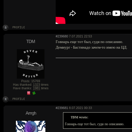
#239680
7.07.2021 22:53
TDM
Говнарь еще тот был, судя по описанию.
Демиург - Бастинадо зачем-то имею на ЦД.
Posts: 15769
Has thanked:
1323
times
Have thanks:
1981
times
#239681
8.07.2021 00:33
Arrrgh
TDM wrote:
Говнарь еще тот был, судя по описанию.