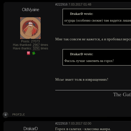
#222916
7.03.2017 01:48
OldVyaine
DrakarD wrote:
огурцы (особенно свежие) там видятся лиш
Мне так совсем не кажется, а я пробовал верс
Posts: 27073
Has thanked:
2967
times
Have thanks:
3291
times
DrakarD wrote:
Фасоль лучше заменить на горох!
Мсье знает толк в извращениях!
The Gat
#222918
7.03.2017 02:00
DrakarD
Горох в салатах - классика жанра.