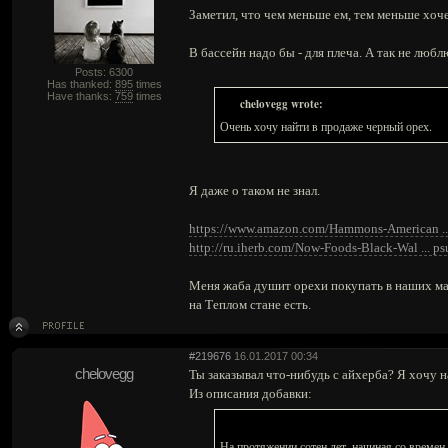
Заметил, что чем меньше ем, тем меньше хоче
В бассейн надо бы - для плеча. А так не люб
Posts: 6300
Has thanked:
895
times
Have thanks:
759
times
chelovegg wrote:
Очень хочу найти в продаже черный орех.
Я даже о таком не знал.
https://www.amazon.com/Hammons-American 
http://ru.iherb.com/Now-Foods-Black-Wal ... ps
Меня жаба душит орехи покупать в наших маг
на Теплом стане есть.
#219676
16.01.2017 00:34
chelovegg
Ты заказывал что-нибудь с айхерба? Я хочу н
Из описания добавки:
На протяжении сотен лет, начиная со времен