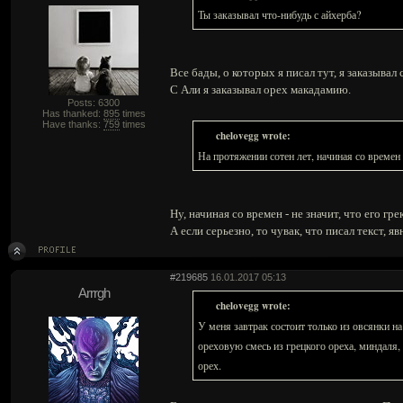
Ты заказывал что-нибудь с айхерба?
Все бады, о которых я писал тут, я заказывал 
С Али я заказывал орех макадамию.
Posts: 6300
Has thanked:
895
times
Have thanks:
759
times
chelovegg wrote:
На протяжении сотен лет, начиная со времен
Ну, начиная со времен - не значит, что его гре
А если серьезно, то чувак, что писал текст, я
#219685
16.01.2017 05:13
Arrrgh
chelovegg wrote:
У меня завтрак состоит только из овсянки н
ореховую смесь из грецкого ореха, миндаля,
орех.