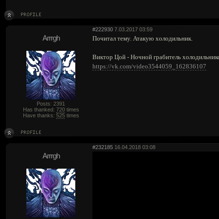
#222930
7.03.2017 03:59
Arrrgh
Почитал тему. Атакую холодильник.
Виктор Цой - Ночной грабитель холодильник
https://vk.com/video3544059_162836107
Posts: 2391
Has thanked:
720
times
Have thanks:
525
times
#232185
16.04.2018 03:08
Arrrgh