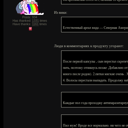
Из вики:
Posts: 934
Has thanked:
1331
times
Have thanks:
1161
times
Естественный ареал вида — Северная Америк
Люди в комментариях к продукту угорают:
После первой капсулы , сын перестал скрепеть
пить, поэтому отпишусь позже .Добавляю отз
много после родов). 2.пятки мягкие очень . 
4. Волосы перестали выпадать. Продолжу на
Каждые пол года проходжу антипаразитарную
Пил муж! Вроде все нормально. ни чего не о