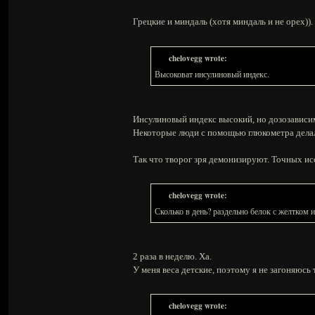
Грецкие и миндаль (хотя миндаль и не орех)).
chelovegg wrote:
Высоковат инсулиновый индекс.
Инсулиновый индекс высокий, но дозозависимо
Некоторые люди с помощью глюкометра делали
Так что творог зря демонизируют. Точных исс
chelovegg wrote:
Сколько в день? раздельно белок с желтком 
2 раза в неделю. Ха.
У меня веса детские, поэтому я не загоняюсь т
chelovegg wrote: