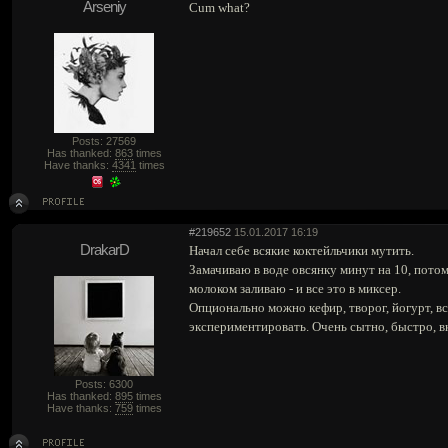
Arseniy
Cum what?
Posts: 27569
Has thanked:
863
times
Have thanks:
4341
times
#219652
15.01.2017 16:19
DrakarD
Начал себе всякие коктейльчики мутить.
Замачиваю в воде овсянку минут на 10, пото
молоком заливаю - и все это в миксер.
Опционально можно кефир, творог, йогурт, вс
экспериментировать. Очень сытно, быстро, в
Posts: 6300
Has thanked:
895
times
Have thanks:
759
times