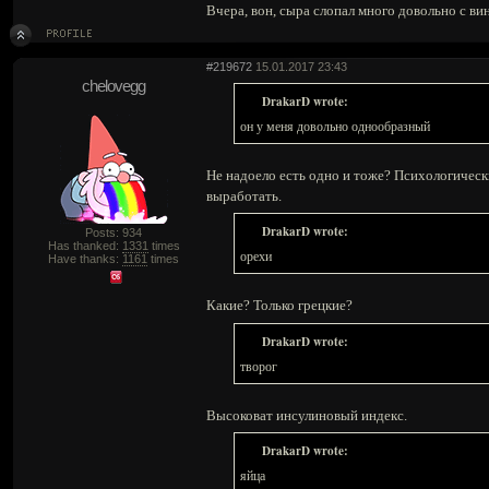
Вчера, вон, сыра слопал много довольно с ви
#219672
15.01.2017 23:43
chelovegg
DrakarD wrote:
он у меня довольно однообразный
Не надоело есть одно и тоже? Психологическ
выработать.
DrakarD wrote:
Posts: 934
Has thanked:
1331
times
орехи
Have thanks:
1161
times
Какие? Только грецкие?
DrakarD wrote:
творог
Высоковат инсулиновый индекс.
DrakarD wrote:
яйца