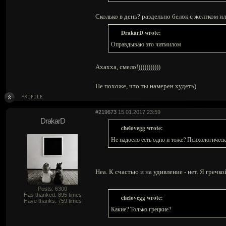
Сколько в день? раздельно белок с желтком и
DrakarD wrote:
Оправдываю это читмилом
Ахахха, смело!)))))))))))
Не похоже, что ты намерен худеть)
#219673
15.01.2017 23:59
DrakarD
chelovegg wrote:
Не надоело есть одно и тоже? Психологическ
Неа. К счастью и на удивление - нет. Я гречк
Posts: 6300
Has thanked:
895
times
chelovegg wrote:
Have thanks:
759
times
Какие? Только грецкие?