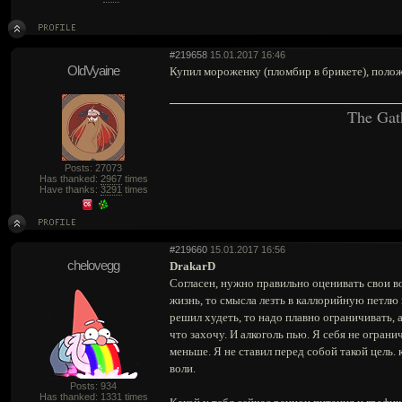
#219658
15.01.2017 16:46
OldVyaine
Купил мороженку (пломбир в брикете), полож
The Gat
Posts: 27073
Has thanked:
2967
times
Have thanks:
3291
times
#219660
15.01.2017 16:56
chelovegg
DrakarD
Согласен, нужно правильно оценивать свои в
жизнь, то смысла лезть в каллорийную петлю 
решил худеть, то надо плавно ограничивать, а
что захочу. И алкоголь пью. Я себя не огран
меньше. Я не ставил перед собой такой цель.
воли.
Posts: 934
Has thanked:
1331
times