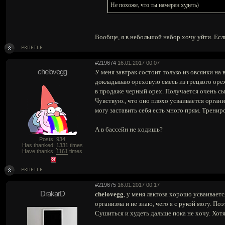
Не похоже, что ты намерен худеть)
Вообще, я в небольшой набор хочу уйти. Если
#219674
16.01.2017 00:07
chelovegg
У меня завтрак состоит только из овсянки на 
докладываю ореховую смесь из грецкого орех
в продаже черный орех. Получается очень сы
Чувствую., что оно плохо усваивается органи
могу заставить себя есть много прям. Трениро
А в бассейн не ходишь?
Posts: 934
Has thanked:
1331
times
Have thanks:
1161
times
#219675
16.01.2017 00:17
DrakarD
chelovegg
, у меня лактоза хорошо усваиваетс
организма и не знаю, чего я с рукой могу. По
Сушиться и худеть дальше пока не хочу. Хотя