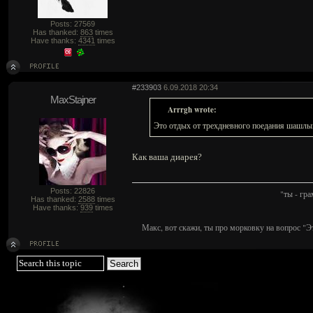
Posts: 27569
Has thanked:
863
times
Have thanks:
4341
times
#233903
6.09.2018 20:34
MaxStajner
Arrrgh wrote:
Это отдых от трехдневного поедания шашлык
Как ваша диарея?
Posts: 22826
"ты - гр
Has thanked:
2588
times
Have thanks:
939
times
Макс, вот скажи, ты про морковку на вопрос "Э