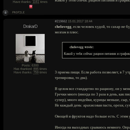
Какой у тебя сейчас рацион питания и графи
Have thanks:
1161
times
#219662
15.01.2017 18:44
DrakarD
chelovegg
, если человек худой, то сахар не 
мозгам в плюс.
chelovegg wrote:
Какой у тебя сейчас рацион питания и графи
Posts: 6300
Has thanked:
895
times
3 приема пищи. Если работа позволяет, в 7 утр
Have thanks:
759
times
тренировка, то два).
В целом все стандартно по рациону, он у ме
Гречки много (иногда по 3 раза в день, как пи
супер), много индейки, курицы меньше, сыр, т
Не каждый день: арахисовая паста, орехи, су
Овощей и фруктов надо больше есть. С этим у 
Иногда на выходных срываюсь немного. Опра