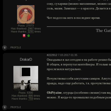
соку, сухарики (можно магазинные, можно са
соль, мазик. Замешал — о красота. Делается в
Чот подсел на него в последнее время.
Posts: 27073
Has thanked:
2967
times
The Gat
Have thanks:
3291
times
#222912
7.03.2017 01:35
DrakarD
Опаздывал в зал сегодня и на работе решил б
В общем, я перепутал контейнеры. И только вил
прослезился натурально.
Почувствовал себя алеутским самцом. Алеутс
правда, надо еще работать, т.к. прочувствовал 
OldVyaine
, огурцы (особенно свежие) там вид
Posts: 6300
Has thanked:
895
times
можно. Я когда-то промышлял подобным раз
Have thanks:
759
times