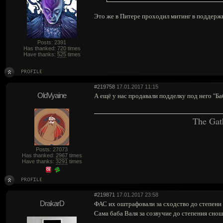
Это же в Питере проходил митинг в поддержк
Posts: 2391
Has thanked:
720
times
Have thanks:
525
times
#219758
17.01.2017 11:15
OldVyaine
А ещё у нас продавали подделку под него "Ба
The Gat
Posts: 27073
Has thanked:
2967
times
Have thanks:
3291
times
#219871
17.01.2017 23:58
DrakarD
ФАС их оштрафовали за сходство до степени
Сама баба Валя за созвучие до степения снош