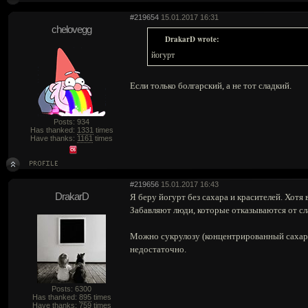
#219654
15.01.2017 16:31
chelovegg
DrakarD wrote:
йогурт
Если только болгарский, а не тот сладкий.
Posts: 934
Has thanked:
1331
times
Have thanks:
1161
times
#219656
15.01.2017 16:43
DrakarD
Я беру йогурт без сахара и красителей. Хотя
Забавляют люди, которые отказываются от сл
Можно сукрулозу (концентрированный сахар(о
недостаточно.
Posts: 6300
Has thanked:
895
times
Have thanks:
759
times