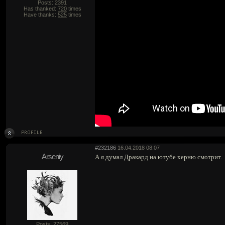
Posts: 2391
Has thanked:
720
times
Have thanks:
525
times
#232186
16.04.2018 08:07
Arseniy
А я думал Дракард на ютубе херню смотрит.
Posts: 27569