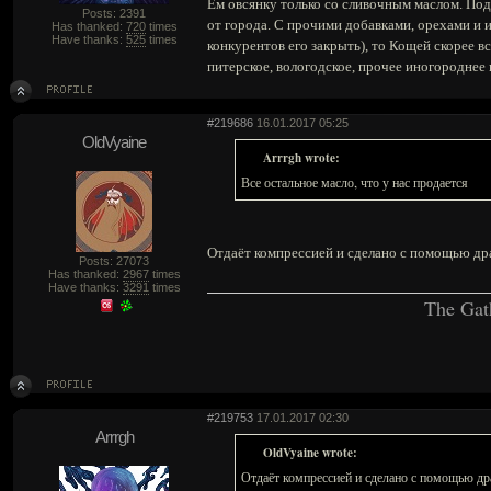
Ем овсянку только со сливочным маслом. Под
Posts: 2391
от города. С прочими добавками, орехами и и
Has thanked:
720
times
Have thanks:
525
times
конкурентов его закрыть), то Кощей скорее вс
питерское, вологодское, прочее иногороднее
#219686
16.01.2017 05:25
OldVyaine
Arrrgh wrote:
Все остальное масло, что у нас продается
Отдаёт компрессией и сделано с помощью д
Posts: 27073
Has thanked:
2967
times
Have thanks:
3291
times
The Gat
#219753
17.01.2017 02:30
Arrrgh
OldVyaine wrote:
Отдаёт компрессией и сделано с помощью д