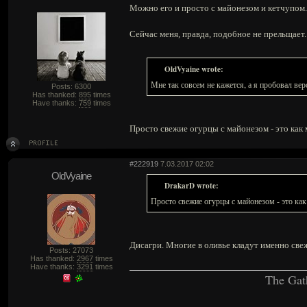
Можно его и просто с майонезом и кетчупом. 
Сейчас меня, правда, подобное не прельщает.
OldVyaine wrote:
Мне так совсем не кажется, а я пробовал верс
Posts: 6300
Has thanked:
895
times
Have thanks:
759
times
Просто свежие огурцы с майонезом - это как 
#222919
7.03.2017 02:02
OldVyaine
DrakarD wrote:
Просто свежие огурцы с майонезом - это как
Дисагри. Многие в оливье кладут именно све
Posts: 27073
Has thanked:
2967
times
Have thanks:
3291
times
The Gat