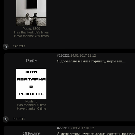
Posts: 6300
Has thanked:
895
times
Have thanks:
759
times
#220221
24.01.2017 19:12
Purifer
Я добавляю в амлет горчицу, норм так....
Posts: 5
Has thanked: 0 time
Have thanks: 0 time
#222911
7.03.2017 01:32
OldVyaine
А меня летом научили делать салатик, подку