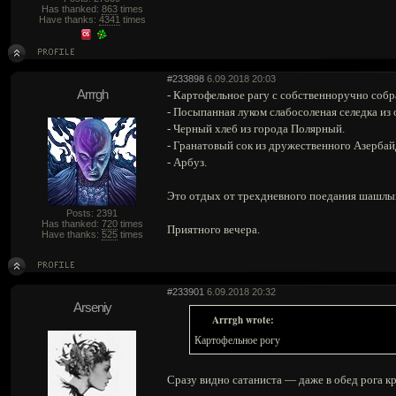
Has thanked:
863
times
Have thanks:
4341
times
#233898
6.09.2018 20:03
Arrrgh
- Картофельное рагу с собственноручно соб
- Посыпанная луком слабосоленая селедка из
- Черный хлеб из города Полярный.
- Гранатовый сок из дружественного Азербай
- Арбуз.
Это отдых от трехдневного поедания шашлык
Posts: 2391
Has thanked:
720
times
Приятного вечера.
Have thanks:
525
times
#233901
6.09.2018 20:32
Arseniy
Arrrgh wrote:
Картофельное рогу
Сразу видно сатаниста — даже в обед рога к