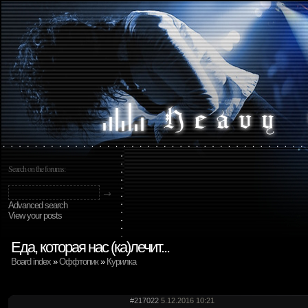
Search on the forums:
Advanced search
View your posts
Еда, которая нас (ка)лечит...
Board index
»
Оффтопик
»
Курилка
#217022
5.12.2016 10:21