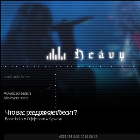
Search on the forums:
Advanced search
View your posts
Что вас раздражает/бесит?
Board index
»
Оффтопик
»
Курилка
#231488
2.03.2018 09:16