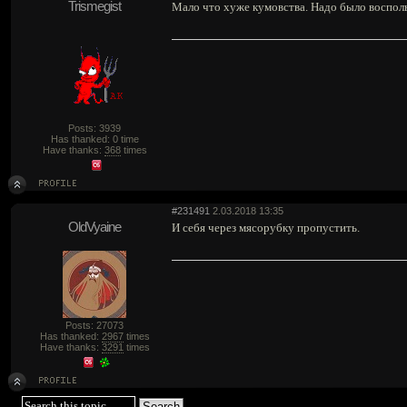
Trismegist
Мало что хуже кумовства. Надо было восполь
Posts: 3939
Has thanked: 0 time
Have thanks:
368
times
#231491
2.03.2018 13:35
OldVyaine
И себя через мясорубку пропустить.
Posts: 27073
Has thanked:
2967
times
Have thanks:
3291
times