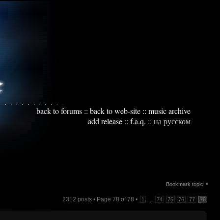
back to forums
::
back to web-site
::
music archive
add release
::
f.a.q.
::
на русском
▪
Bookmark topic
2312 posts • Page
78
of
78
•
...
1
74
75
76
77
78