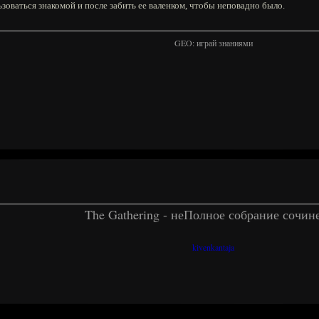
зоваться знакомой и после забить ее валенком, чтобы неповадно было.
GEO: играй знаниями
The Gathering - неПолное собрание сочин
kivenkantaja