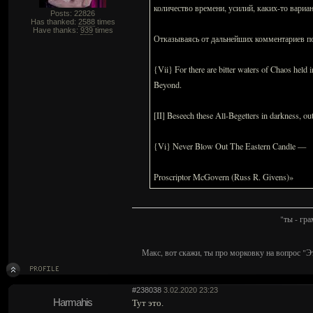
количество времени, усилий, каких-то вариа
Posts: 22826
Has thanked:
2588
times
Have thanks:
939
times
Отказываясь от дальнейших комментариев по 
{Vii} For there are bitter waters of Chaos hel
Beyond.
[II] Beseech these All-Begetters in darkness, out
{Vi} Never Blow Out The Eastern Candle —
Proscriptor McGovern (Russ R. Givens)»
"ты - гр
Макс, вот скажи, ты про морковку на вопрос "Э
#238038
3.02.2020 23:23
Harmahis
Тут это.