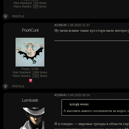
Has thanked:
720
times
Have thanks:
525
times
#238638
1.08.2020 21:37
PoohCunt
Ну меня всякие такие кул стори мало интересу
Posts: 5198
Has thanked:
1340
times
Have thanks:
1301
times
#238640
3.08.2020 00:14
Lumisade
Arrrgh wrote:
А выгонять живого сооснователя на мороз, по
Я и говорю — мировые тренды в области спр