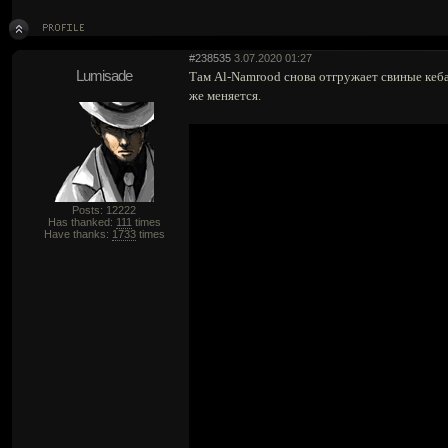
#238535
3.07.2020 01:27
Lumisade
Там Al-Namrood снова отгружает свиные кебаб
же меняется.
Posts: 12222
Has thanked:
111
times
Have thanks:
1733
times