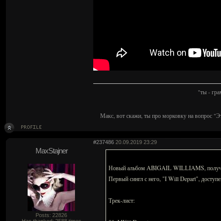
"ты - гр
Макс, вот скажи, ты про морковку на вопрос "Э
#237486
20.09.2019 23:29
MaxStajner
Новый альбом ABIGAIL WILLIAMS, получивш
Первый сингл с него, "I Will Depart", досту
Трек-лист:
Posts: 22826