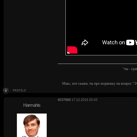
"ты - гр
Макс, вот скажи, ты про морковку на вопрос "Э
#237868
17.12.2019 20:43
Harmahis