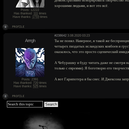
демонстративно игнорировать творчество Ма
хорошими людьми, и вот это всё.
Posts: 12222
Has thanked:
111
times
Have thanks:
1733
times
#238642
3.08.2020 03:23
Arrrgh
Ты не понял. Наверное, я такой же беспринцип
четырех пиздатых исландских ковбоев и грус
оказалось, что это просто сценический имидж
А Чебурашку я буду читать даже не смотря н
только с евреями). Я боготворю его творчест
А вот Гарипотера я бы снес. И Джексона запр
Posts: 2391
Has thanked:
720
times
Have thanks:
525
times