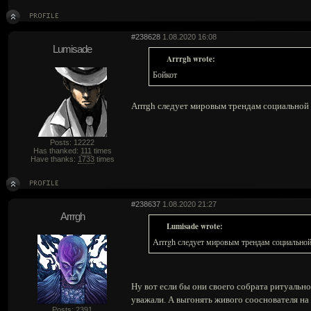
#238628
1.08.2020 16:08
Lumisade
Arrrgh wrote:
Бойкот
Arrrgh следует мировым трендам социальной с
Posts: 12222
Has thanked:
111
times
Have thanks:
1733
times
#238637
1.08.2020 21:27
Arrrgh
Lumisade wrote:
Arrrgh следует мировым трендам социальной
Ну вот если бы они своего собрата ритуально
уважали. А выгонять живого сооснователя на 
Posts: 2391