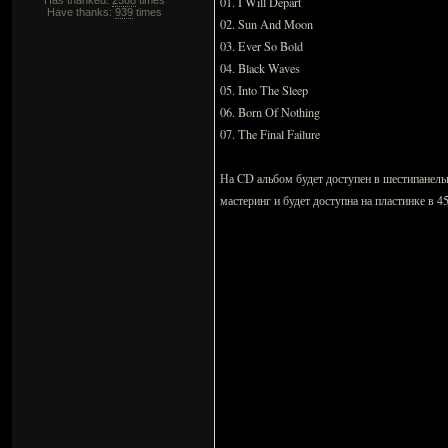
Has thanked:
2588
times
01. I Will Depart
Have thanks:
939
times
02. Sun And Moon
03. Ever So Bold
04. Black Waves
05. Into The Sleep
06. Born Of Nothing
07. The Final Failure
На CD альбом будет доступен в шестипанел
мастеринг и будет доступна на пластинке в 4