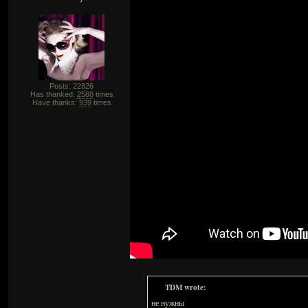
Posts: 22826
Has thanked:
2588
times
Have thanks:
939
times
TDM wrote:
не нужны