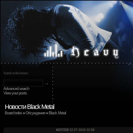
Search on the forums:
Advanced search
View your posts
Новости Black Metal
Board index
»
Обсуждения
»
Black Metal
#237228
22.07.2019 22:58