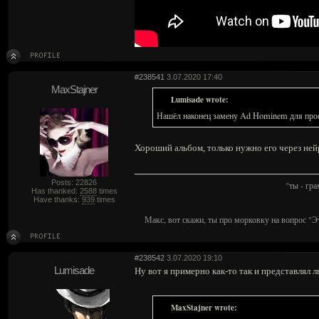
#238541
3.07.2020 17:40
MaxStajner
Lumisade wrote:
Нашёл наконец замену Ad Hominem для прос
Хороший альбом, только нужно его через не
Posts: 22826
"ты - гр
Has thanked:
2588
times
Have thanks:
939
times
Макс, вот скажи, ты про морковку на вопрос "Э
#238542
3.07.2020 19:10
Lumisade
Ну вот я примерно как-то так и представлял 
MaxStajner wrote: