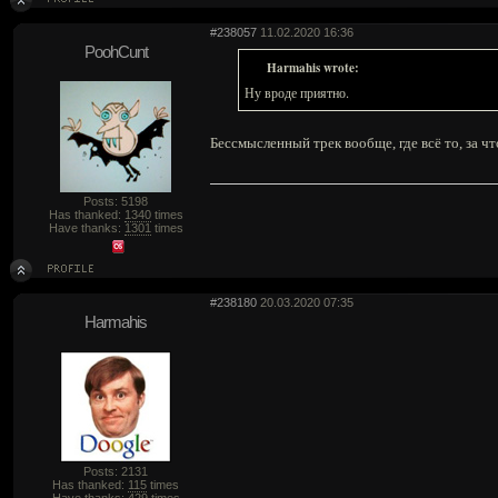
#238057
11.02.2020 16:36
PoohCunt
Harmahis wrote:
Ну вроде приятно.
Бессмысленный трек вообще, где всё то, за ч
Posts: 5198
Has thanked:
1340
times
Have thanks:
1301
times
#238180
20.03.2020 07:35
Harmahis
Posts: 2131
Has thanked:
115
times