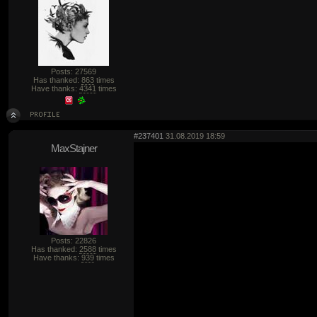
Posts: 27569
Has thanked:
863
times
Have thanks:
4341
times
#237401
31.08.2019 18:59
MaxStajner
Posts: 22826
Has thanked:
2588
times
Have thanks:
939
times