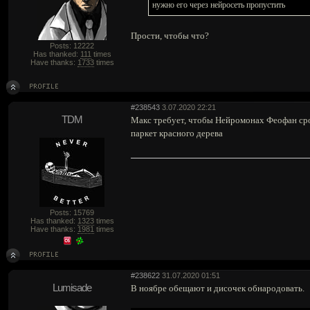
нужно его через нейросеть пропустить
Прости, чтобы что?
Posts: 12222
Has thanked:
111
times
Have thanks:
1733
times
#238543
3.07.2020 22:21
TDM
Макс требует, чтобы Нейромонах Феофан ср
паркет красного дерева
Posts: 15769
Has thanked:
1323
times
Have thanks:
1981
times
#238622
31.07.2020 01:51
Lumisade
В ноябре обещают и дисочек обнародовать.