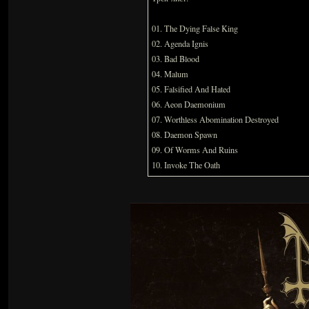
01. The Dying False King
02. Agenda Ignis
03. Bad Blood
04. Malum
05. Falsified And Hated
06. Aeon Daemonium
07. Worthless Abomination Destroyed
08. Daemon Spawn
09. Of Worms And Ruins
10. Invoke The Oath