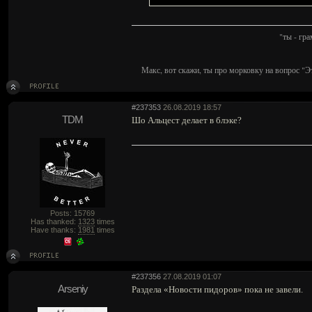
"ты - гр
Макс, вот скажи, ты про морковку на вопрос "Э
#237353
26.08.2019 18:57
TDM
Шо Альцест делает в блэке?
Posts: 15769
Has thanked:
1323
times
Have thanks:
1981
times
#237356
27.08.2019 01:07
Arseniy
Раздела «Новости пидоров» пока не завели.