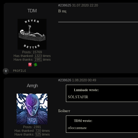
#238625
31.07.2020 22:20
TDM
В пц
Posts: 15769
Has thanked:
1323
times
Have thanks:
1981
times
#238626
1.08.2020 00:49
Arrrgh
Lumisade wrote:
SÓLSTAFIR
Бойкот
TDM wrote:
Posts: 2391
обоссанным
Has thanked:
720
times
Have thanks:
525
times