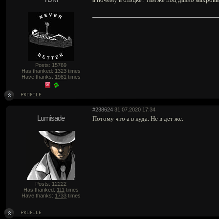
Posts: 15769
Has thanked:
1323
times
Have thanks:
1981
times
#238624
31.07.2020 17:34
Lumisade
Потому что а в куда. Не в дет же.
Posts: 12222
Has thanked:
111
times
Have thanks:
1733
times