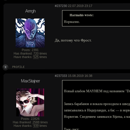
#237230
22.07.2019 23:17
Arrrgh
Harmahis wrote:
Нормално.
Да, потому что Фрост.
Posts: 2391
Has thanked:
720
times
Have thanks:
525
times
#237333
15.08.2019 16:38
MaxStajner
Новый альбом MAYHEM под названием "Daem
Запись барабанов и вокала проходила в швед
записывались в Нидерландах, а бас — в норве
Норвегия. Сведением занимался Stjerna, а м
Posts: 22826
Has thanked:
2588
times
Have thanks:
939
times
Трек-лист: