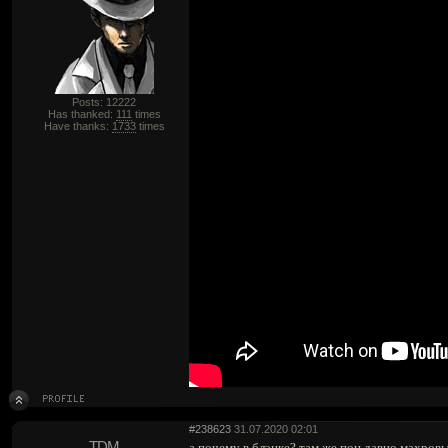
Posts: 12222
Has thanked:
111
times
Have thanks:
1733
times
#238623
31.07.2020 02:01
TDM
а почему в блэцке? там же поц давно махро