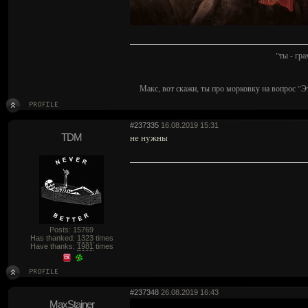
"ты - гр
Макс, вот скажи, ты про морковку на вопрос "Э
#237335
16.08.2019 15:31
TDM
не нужны
Posts: 15769
Has thanked:
1323
times
Have thanks:
1981
times
#237348
26.08.2019 16:43
MaxStajner