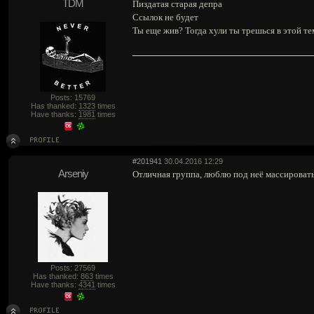
TDM
Пиздатая старая депра
Ссылок не будет
Ты еще жив? Тогда хули ты трешься в этой те
Posts: 15769
Has thanked:
1323
times
Have thanks:
1981
times
#201941
30.04.2016 12:29
Arseniy
Отличная группа, люблю под неё массироват
Posts: 27569
Has thanked:
863
times
Have thanks:
4341
times