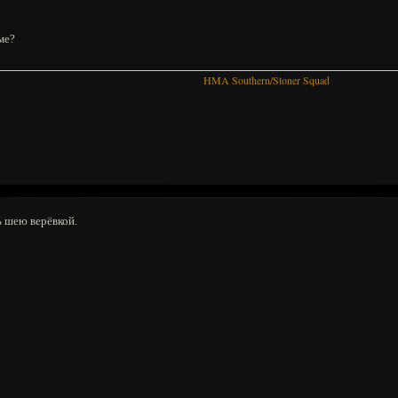
ме?
HMA Southern/Stoner Squad
ь шею верёвкой.