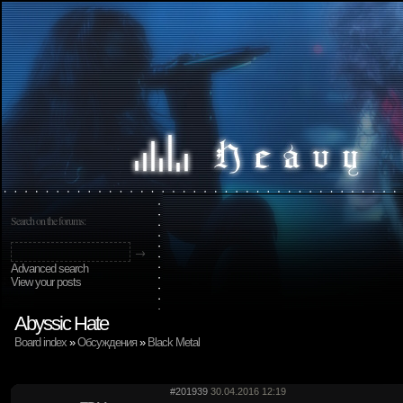
Search on the forums:
Advanced search
View your posts
Abyssic Hate
Board index
»
Обсуждения
»
Black Metal
#201939
30.04.2016 12:19