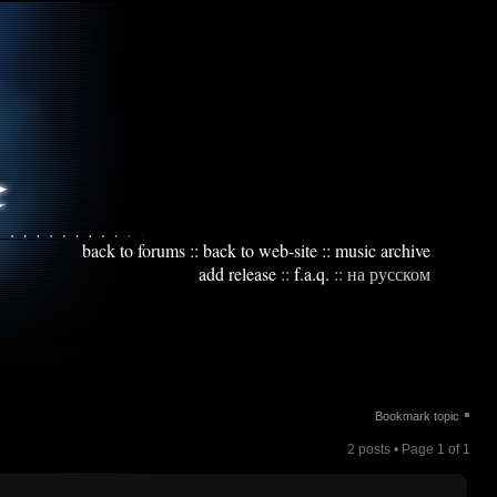
back to forums
::
back to web-site
::
music archive
add release
::
f.a.q.
::
на русском
▪
Bookmark topic
2 posts • Page
1
of
1