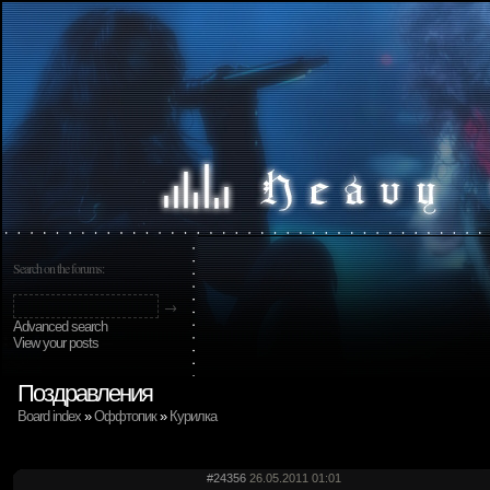
Search on the forums:
Advanced search
View your posts
Поздравления
Board index
»
Оффтопик
»
Курилка
#24356
26.05.2011 01:01