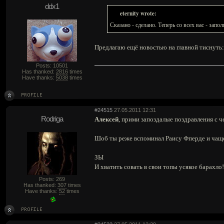
ddx1
eternity wrote:
Сказано - сделано. Теперь со всех вас - запо
Предлагаю ещё новостью на главной тиснуть: м
Posts: 10501
Has thanked:
2816
times
Have thanks:
5038
times
#24515
27.05.2011 12:31
Rodriga
Алексей
, прими запоздалые поздравления с ч
Шоб ты реже вспоминал Раису Фперде и чаще 
ЗЫ
И хватить совать в свои топы усякое барахло
Posts: 269
Has thanked:
307
times
Have thanks:
52
times