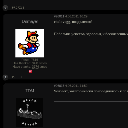
#26011
4.06.2011 10:29
Dismayer
chelovegg, поздравляю!
Побольше успехов, здоровья, и бесчисленн
Posts: 7616
Has thanked:
3411
times
Have thanks:
3174
times
#26017
4.06.2011 11:52
TDM
Человегг, категорически присоединяюсь к по