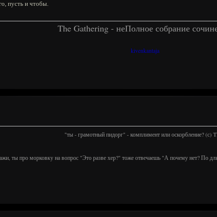
го, пусть и чтобы.
The Gathering - неПолное собрание сочин
kivenkantaja
"ты - грамотный пидорг" - комплимент или оскорбление? (с)
ажи, ты про морковку на вопрос "Это разве хер?" тоже отвечаешь "А почему нет? По дл