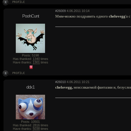
#26009
4.06.2011 10:14
PoohCunt
Ммм-можно поздравить одного
chelovegg
'а 
Posts: 5198
Has thanked:
1340
times
Have thanks:
1301
times
#26010
4.06.2011 10:21
ddx1
chelovegg,
неиссякаемой фантазии и, безусло
Posts: 10501
Has thanked:
2816
times
Have thanks:
5038
times