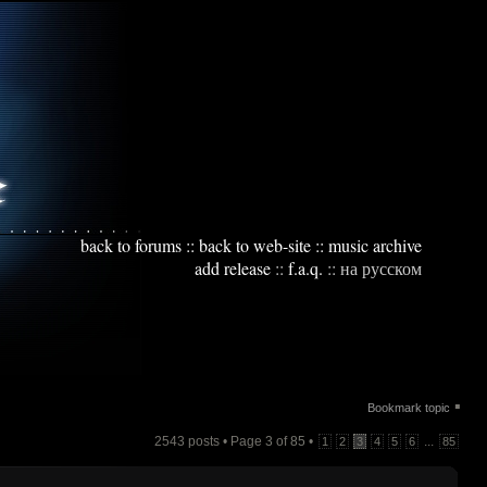
back to forums
::
back to web-site
::
music archive
add release
::
f.a.q.
::
на русском
▪
Bookmark topic
2543 posts • Page
3
of
85
•
...
1
2
3
4
5
6
85