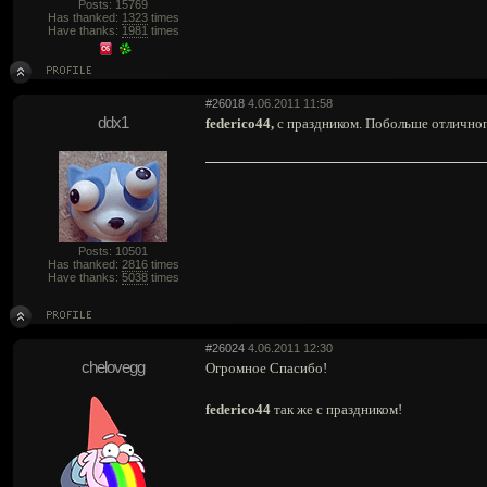
Posts: 15769
Has thanked:
1323
times
Have thanks:
1981
times
#26018
4.06.2011 11:58
ddx1
federico44,
с праздником. Побольше отличн
Posts: 10501
Has thanked:
2816
times
Have thanks:
5038
times
#26024
4.06.2011 12:30
chelovegg
Огромное Спасибо!
federico44
так же с праздником!