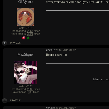
OldVyaine
четвертак это вам не это! Будь,
DrakarD
! Все
Posts: 27073
Has thanked:
2967
times
Have thanks:
3291
times
#24357
26.05.2011 01:02
MaxStajner
Всего-всего =))
Макс, вот ск
Posts: 22826
Has thanked:
2588
times
Have thanks:
939
times
#24359
26.05.2011 01:07