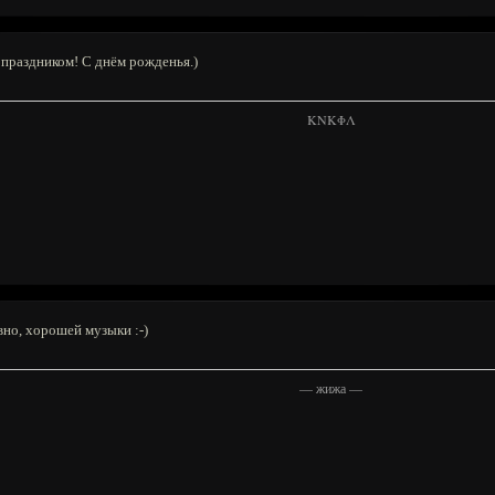
с праздником! С днём рожденья.)
KNKΦΛ
вно, хорошей музыки :-)
—
жижа
—