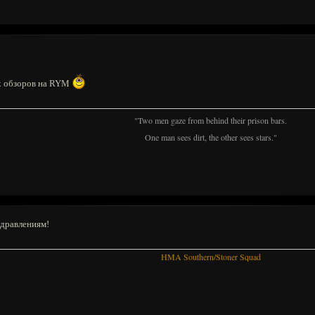
ых обзоров на RYM
"Two men gaze from behind their prison bars.
One man sees dirt, the other sees stars."
здравлениям!
HMA Southern/Stoner Squad