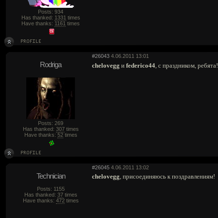
Posts: 934
Has thanked:
1331
times
Have thanks:
1161
times
#26043
4.06.2011 13:01
Rodriga
chelovegg
и
federico44
, c праздником, ребята
Posts: 269
Has thanked:
307
times
Have thanks:
52
times
#26045
4.06.2011 13:02
Technician
chelovegg
, присоединяюсь к поздравлениям!
Posts: 1155
Has thanked:
37
times
Have thanks:
472
times