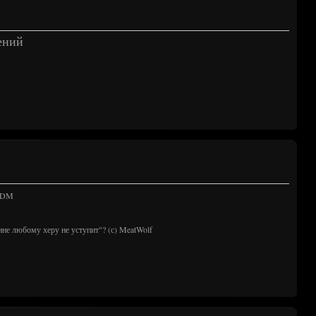
ений
 TDM
ине любому херу не уступит"? (с) MeatWolf