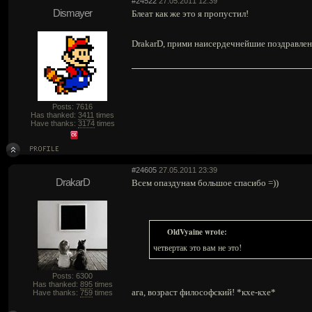
#24522
27.05.2011 12:39
Dismayer
Блеат как же это я пропустил!
DrakarD, прими наисердечнейшие поздравлен
Posts: 7616
Has thanked:
3411
times
Have thanks:
3174
times
#24605
27.05.2011 23:39
DrakarD
Всем опаздунам большое спасибо =))
OldVyaine wrote:
четвертак это вам не это!
Posts: 6300
Has thanked:
895
times
ага, возраст философский! *кхе-кхе*
Have thanks:
759
times