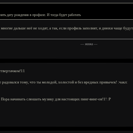
лнить дату рождения в профиле. И тогда будет работать
ногие дальше неё не ходят, а так, если профиль заполнят, и днюхи чаще будут,
—
жижа
—
етвертачком!11
радовался тому, что ты молодой, холостой и без вредных привычек! :чакл:
! Пора начинать слюшать музику для настоящих пинг-винг-ов!1! :Р