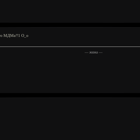
ого МДМа!!1 O_o
—
жижа
—