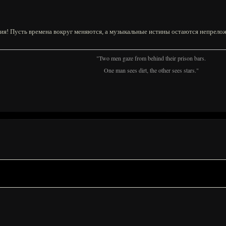
ия! Пусть времена вокруг меняются, а музыкальные истины остаются непрел
"Two men gaze from behind their prison bars.
One man sees dirt, the other sees stars."