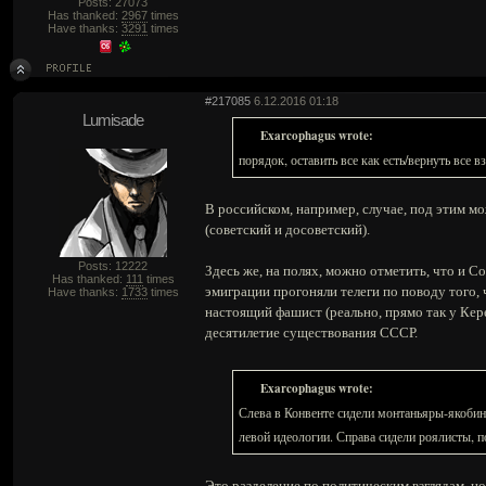
Posts: 27073
Has thanked:
2967
times
Have thanks:
3291
times
#217085
6.12.2016 01:18
Lumisade
Exarcophagus wrote:
порядок, оставить все как есть/вернуть все вз
В российском, например, случае, под этим 
(советский и досоветский).
Posts: 12222
Здесь же, на полях, можно отметить, что и 
Has thanked:
111
times
эмиграции прогоняли телеги по поводу того, 
Have thanks:
1733
times
настоящий фашист (реально, прямо так у Керен
десятилетие существования СССР.
Exarcophagus wrote:
Слева в Конвенте сидели монтаньяры-якобинц
левой идеологии. Справа сидели роялисты, п
Это разделение по политическим взглядам, н