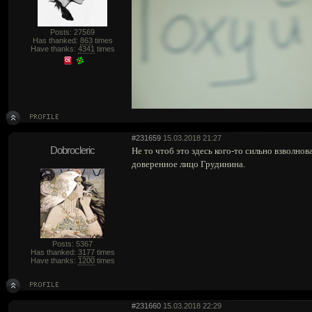
Posts: 27569
Has thanked:
863
times
Have thanks:
4341
times
#231659
15.03.2018 21:27
Dobrocleric
Не то чтоб это здесь кого-то сильно взволно
доверенное лицо Грудинина.
Posts: 5367
Has thanked:
3177
times
Have thanks:
1200
times
#231660
15.03.2018 22:29