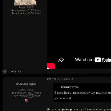
Posts: 5367
Has thanked:
3177
times
Have thanks:
1200
times
#217099
6.12.2016 02:10
Exarcophagus
Lumisade wrote:
Posts: 2153
В российском, например, случае, под этим 
Has thanked:
1021
times
Have thanks:
748
times
досоветский).
Да, у консерваторов могут быть разные делен