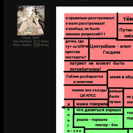
Posts: 5367
Has thanked:
3177
times
Have thanks:
1200
times