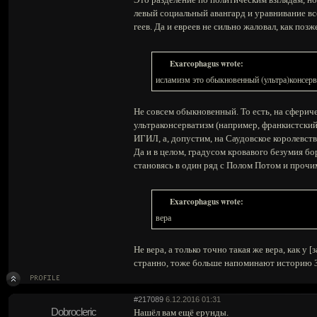
левый социальный авангард и уравнивание вс
геев. Да и евреев не сильно жаловал, как поз
Exarcophagus wrote:
исламизм это обыкновенный (ультра)консер
Не совсем обыкновенный. То есть, на сферичес
ультраконсерватизм (например, франкистский)
ИГИЛ, а, допустим, на Саудовское королевств
Да и в целом, градусом кровавого безумия б
становясь в один ряд с Полом Потом и прочи
Exarcophagus wrote:
вера
Не вера, а только точно такая же вера, как у
странно, тоже больше напоминают историю З
#217089
6.12.2016 01:31
Dobrocleric
Нашёл вам ещё ерунды.