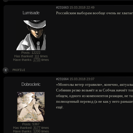
#231663
15.03.2018 22:49
Lumisade
Российским выборам вообще очень не хватает
Posts: 12222
Has thanked:
111
times
Have thanks:
1733
times
#231664
15.03.2018 23:07
Dobrocleric
«Монголы ветер отравили», конечно, актуальн
Собянин резко возьмёт и за Собчак начнёт топ
общем, одного из компонентов реакции, не та 
полноценный перевод (а не как у него раньше
ещё.
Posts: 5367
Has thanked:
3177
times
Have thanks:
1200
times