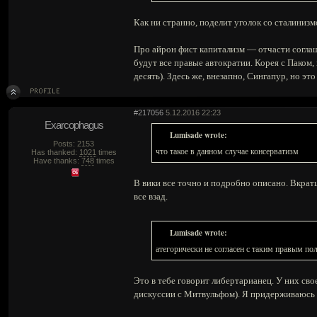
Как ни странно, поделит уголок со сталинизм
Про айрон фист капитализм — отчасти соглаш
будут все правые автократии. Корея с Паком,
десять). Здесь же, внезапно, Сингапур, но э
#217056
5.12.2016 22:23
Exarcophagus
Lumisade wrote:
Posts: 2153
что такое в данном случае консерватизм
Has thanked:
1021
times
Have thanks:
748
times
В вики все точно и подробно описано. Вкратце
все взад.
Lumisade wrote:
атегорически не согласен с таким правым п
Это в тебе говорит либертарианец. У них сво
дискуссии с Митвульфом). Я придерживаюсь 