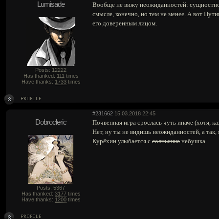
Lumisade
Вообще не вижу неожиданностей: сущностно,
смысле, конечно, но тем не менее. А вот Пути
его доверенным лицом.
Posts: 12222
Has thanked:
111
times
Have thanks:
1733
times
#231662
15.03.2018 22:45
Dobrocleric
Почвенная игра срослась чуть иначе (хотя, к
Нет, ну ты не видишь неожиданностей, а так,
Курёхин улыбается с
солнышка
небушка.
Posts: 5367
Has thanked:
3177
times
Have thanks:
1200
times