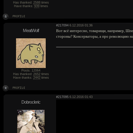
Has thanked:
2588
times
Have thanks:
939
times
#217094
6.12.2016 01:36
MeatWolf
Вот всё интересно, товарищи, например, Шпе
стороны? Консерваторы, а про революцию нав
Posts: 12064
Has thanked:
2652
times
Have thanks:
2442
times
#217095
6.12.2016 01:43
Dobrocleric