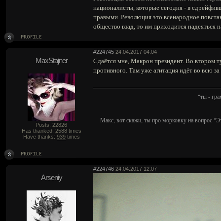
националисты, которые сегодня - в сдрейфив
правыми. Революция это всенародное повста
общество взад, то им приходится надеяться
#224745
24.04.2017 04:04
MaxStajner
Сдаётся мне, Макрон президент. Во втором ту
противного. Там уже агитация идёт во всю за 
"ты - гр
Макс, вот скажи, ты про морковку на вопрос "Э
Posts: 22826
Has thanked:
2588
times
Have thanks:
939
times
#224746
24.04.2017 12:07
Arseniy