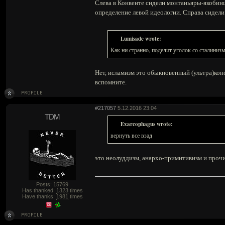
Слева в Конвенте сидели монтаньяры-якобинцы
определение левой идеологии. Справа сидели
Lumisade wrote:
Как ни странно, поделит уголок со сталиниз
Нет, исламизм это обыкновенный (ультра)консе
вспомните.
#217057
5.12.2016 23:04
TDM
Exarcophagus wrote:
вернуть все взад
это неолуддизм, анархо-примитивизм и проч
Posts: 15769
Has thanked:
1323
times
Have thanks:
1981
times