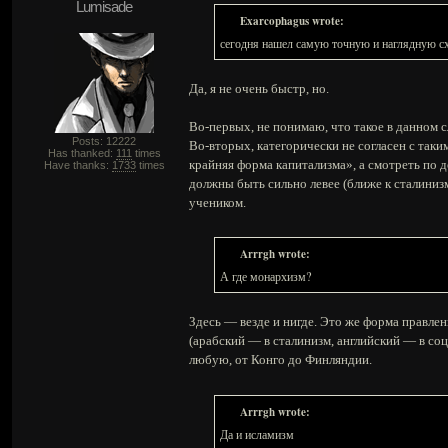
Lumisade
Exarcophagus wrote:
сегодня нашел самую точную и наглядную с
Да, я не очень быстр, но.
Во-первых, не понимаю, что такое в данном с
Posts: 12222
Во-вторых, категорически не согласен с та
Has thanked:
111
times
крайняя форма капитализма», а смотреть по 
Have thanks:
1733
times
должны быть сильно левее (ближе к сталиниз
учеником.
Arrrgh wrote:
А где монархизм?
Здесь — везде и нигде. Это же форма правле
(арабский — в сталинизм, английский — в со
любую, от Конго до Финляндии.
Arrrgh wrote:
Да и исламизм