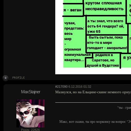
#217090
6.12.2016 01:32
MaxStajner
Мазнулся, но на Ельцине-скине немного орну
"ты - гр
Макс, вот скажи, ты про морковку на вопрос "Э
Posts: 22826