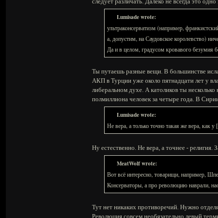
следует различать. Далеко не всегда это одно 
Lumisade wrote:
ультраконсерватизм (например, франкистский
а, допустим, на Саудовское королевство) нич
Да и в целом, градусом кровавого безумия 
Ты путаешь разные вещи. В большинстве исла
АКП в Турции уже около пятнадцати лет у вл
либеральном духе. А католиков ты несколько
полмиллиона человек за четыре года. В Сирии
Lumisade wrote:
Не вера, а только точно такая же вера, как у
Ну естественно. Не вера, а точнее - религия. З
MeatWolf wrote:
Вот всё интересно, товарищи, например, Шп
Консерваторы, а про революцию наврали, нао
Тут нет никаких противоречий. Нужно отделя
Революция совсем необязательно левый терми