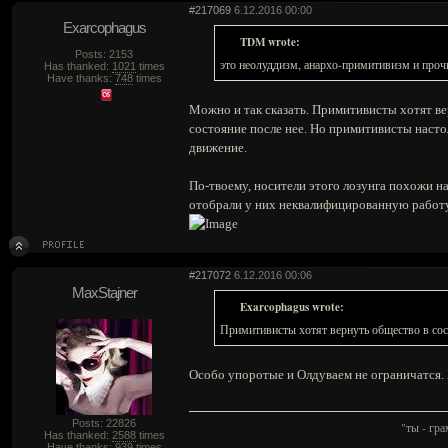
#217069
6.12.2016 00:00
Exarcophagus
TDM wrote:
Posts: 2153
это неолуддизм, анархо-примитивизм и проч
Has thanked:
1021
times
Have thanks:
748
times
Можно и так сказать. Примитивисты хотят ве
состояние после нее. Но примитивисты насто
движение.
По-твоему, носители этого лозунга похожи н
отобрали у них неквалифицированную работу, 
#217072
6.12.2016 00:06
MaxStajner
Exarcophagus wrote:
Примитивисты хотят вернуть общество в сос
Особо упоротые и Олдуваем не ограничатся. Х
Posts: 22826
"ты - гр
Has thanked:
2588
times
Have thanks:
939
times