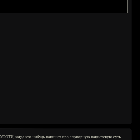
УУУООТИ, когда кто-нибудь напишет про априорную нацистскую суть