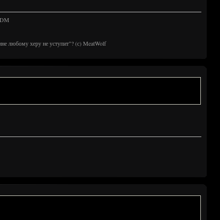
 TDM
ине любому херу не уступит"? (с) MeatWolf