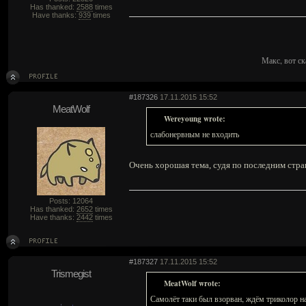
Has thanked:
2588
times
Have thanks:
939
times
Макс, вот ск
#187326
17.11.2015 15:52
MeatWolf
Wereyoung wrote:
слабонервным не входить
Очень хорошая тема, судя по последним стра
Posts: 12064
Has thanked:
2652
times
Have thanks:
2442
times
#187327
17.11.2015 15:52
Trismegist
MeatWolf wrote:
Самолёт таки был взорван, ждём триколор н