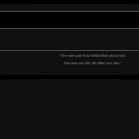
"Two men gaze from behind their prison bars.
One man sees dirt, the other sees stars."