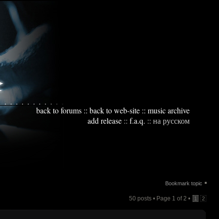
back to forums
::
back to web-site
::
music archive
add release
::
f.a.q.
::
на русском
▪
Bookmark topic
50 posts • Page
1
of
2
•
1
2