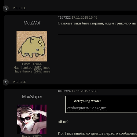
#187322
17.11.2015 15:48
MeatWolf
Самолёт таки был взорван, ждём триколор на
Posts: 12064
Has thanked:
2652
times
Have thanks:
2442
times
#187324
17.11.2015 15:50
MaxStajner
Wereyoung wrote:
слабонервным не входить
ой всё
P.S. Таки зашёл, но дальше первого сообщени
Posts: 22826