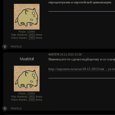
евроцентризма и европейской цивилизации.
Posts: 12064
Has thanked:
2652
times
Have thanks:
2442
times
#187578
18.11.2015 21:08
MeatWolf
Наконец кто-то сделал подборочку и со ссыл
http://ruposters.ru/news/18-11-2015/tak ... ye-t
Posts: 12064
Has thanked:
2652
times
Have thanks:
2442
times