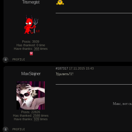
Trismegist
Posts: 3939
Has thanked: 0 time
Have thanks:
368
times
#187317
17.11.2015 15:43
MaxStajner
Удалить!1!
Макс, вот ск
Posts: 22826
Has thanked:
2588
times
Have thanks:
939
times