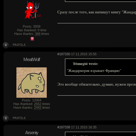
Сразу после того, как напишут книгу "Жанд
Posts: 3939
Has thanked: 0 time
Have thanks:
368
times
#187330
17.11.2015 15:55
MeatWolf
Trismegist wrote:
"Жандармерия взрывает Францию"
Это вообще обязательно, думаю, нужен прези
Posts: 12064
Has thanked:
2652
times
Have thanks:
2442
times
#187338
17.11.2015 16:35
Arseniy