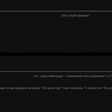
GEO: играй знаниями
"ты - грамотный пидорг" - комплимент или оскорбление? (с)
ажи, ты про морковку на вопрос "Это разве хер?" тоже отвечаешь "А почему нет? По дл