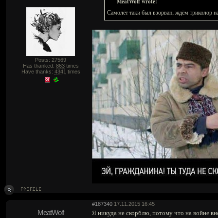
MeatWolf wrote:
Самолёт таки был взорван, ждём триколор н
Posts: 27569
Has thanked:
863
times
Have thanks:
4341
times
#187340
17.11.2015 16:45
MeatWolf
Я никуда не скорблю, потому что на войне 