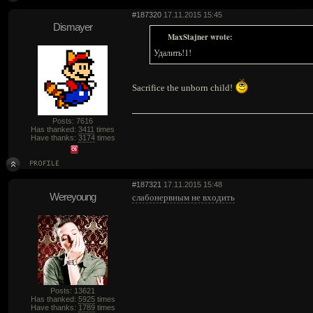
#187320
17.11.2015 15:45
Dismayer
MaxStajner wrote:
Удалить!1!
Sacrifice the unborn child!
Posts: 7616
Has thanked:
3411
times
Have thanks:
3174
times
#187321
17.11.2015 15:48
Wereyoung
слабонервным не входить
Posts: 13621
Has thanked:
5925
times
Have thanks:
1789
times