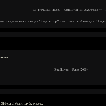
"ты - грамотный пидорг" - комплимент или оскорбление? (с)
ажи, ты про морковку на вопрос "Это разве хер?" тоже отвечаешь "А почему нет? По дл
ницам.
Equilibrium – Sagas (2008)
а Эйфелевой башне, ютубе, амазоне.