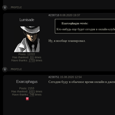
#238718
8.08.2020 19:37
Lumisade
Exarcophagus wrote:
Кто-нибудь еще будет сегодня в онлайн-клуб
Ну, я вообще планировал.
Posts: 12222
Has thanked:
111
times
Have thanks:
1733
times
#238751
15.08.2020 12:54
Exarcophagus
Сегодня буду в обычное время онлайн в джен
Posts: 2153
Has thanked:
1021
times
Have thanks:
748
times