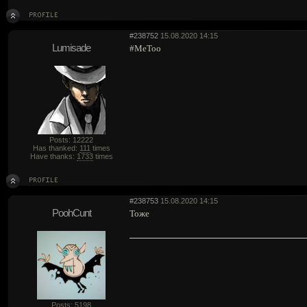
#238752
15.08.2020 14:15
Lumisade
#MeToo
Posts: 12222
Has thanked:
111
times
Have thanks:
1733
times
#238753
15.08.2020 14:15
PoohCunt
Тоже
Posts: 5198