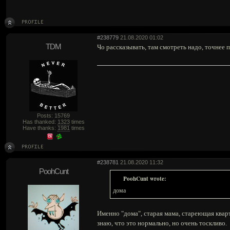
#238779
21.08.2020 01:02
TDM
Чо рассказывать, там смотреть надо, точнее 
Posts: 15769
Has thanked:
1323
times
Have thanks:
1981
times
#238781
21.08.2020 11:32
PoohCunt
PoohCunt wrote:
дома
Именно "дома", старая мама, стареющая квар
знаю, что это нормально, но очень тоскливо.