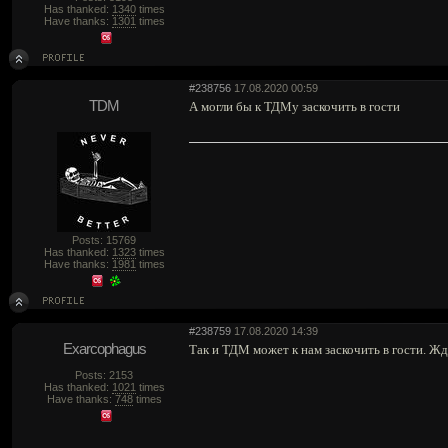
Has thanked:
1340
times
Have thanks:
1301
times
#238756
17.08.2020 00:59
TDM
А могли бы к ТДМу заскочить в гости
Posts: 15769
Has thanked:
1323
times
Have thanks:
1981
times
#238759
17.08.2020 14:39
Exarcophagus
Так и ТДМ может к нам заскочить в гости. Жд
Posts: 2153
Has thanked:
1021
times
Have thanks:
748
times