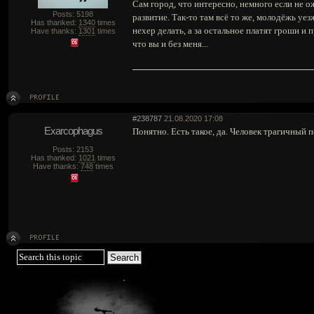
Сам город, что интересно, немного если не о
Posts: 5198
развитие. Так-то там всё то же, молодёжь уез
Has thanked:
1340
times
нехер делать, а за остальное платят гроши и 
Have thanks:
1301
times
что вы и без меня...
#238787
21.08.2020 17:08
Exarcophagus
Понятно. Есть такое, да. Человек трагичный 
Posts: 2153
Has thanked:
1021
times
Have thanks:
748
times