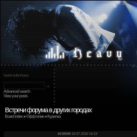
Search on the forums:
Advanced search
View your posts
Встречи форума в других городах
Board index
»
Оффтопик
»
Курилка
#238588
18.07.2020 16:19