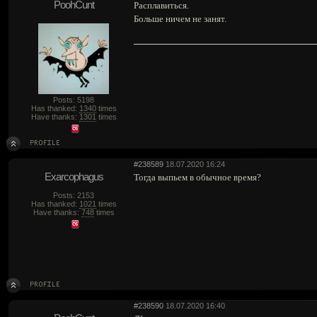
PoohCunt
Расплавиться.
Больше ничем не занят.
Posts: 5198
Has thanked:
1340
times
Have thanks:
1301
times
#238589
18.07.2020 16:24
Exarcophagus
Тогда выпьем в обычное время?
Posts: 2153
Has thanked:
1021
times
Have thanks:
748
times
#238590
18.07.2020 16:40