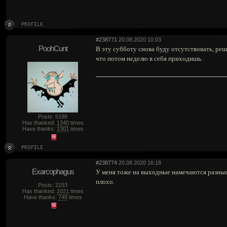
#238771
20.08.2020 10:03
PoohCunt
В эту субботу снова буду отсутствовать, реш
что потом неделю в себя приходишь.
Posts: 5198
Has thanked:
1340
times
Have thanks:
1301
times
#238774
20.08.2020 16:18
Exarcophagus
У меня тоже на выходные намечаются разные 
плохо.
Posts: 2153
Has thanked:
1021
times
Have thanks:
748
times