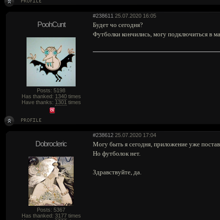
#238611
25.07.2020 16:05
PoohCunt
Будет чо сегодня?
Футболки кончились, могу подключиться в ма
Posts: 5198
Has thanked:
1340
times
Have thanks:
1301
times
#238612
25.07.2020 17:04
Dobrocleric
Могу быть я сегодня, приложение уже постав
Но футболок нет.
Здравствуйте, да.
Posts: 5367
Has thanked:
3177
times