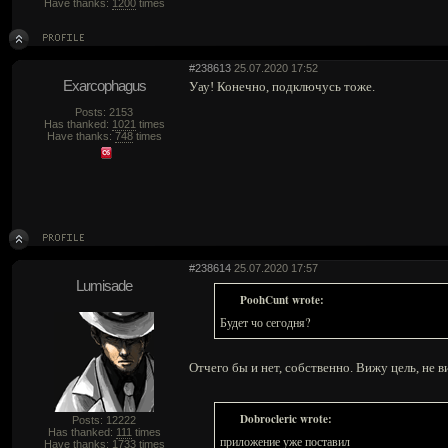
Have thanks:
1200
times
#238613
25.07.2020 17:52
Exarcophagus
Уау! Конечно, подключусь тоже.
Posts: 2153
Has thanked:
1021
times
Have thanks:
748
times
#238614
25.07.2020 17:57
Lumisade
PoohCunt wrote:
Будет чо сегодня?
Отчего бы и нет, собственно. Вижу цель, не 
Dobrocleric wrote:
Posts: 12222
Has thanked:
111
times
приложение уже поставил
Have thanks:
1733
times