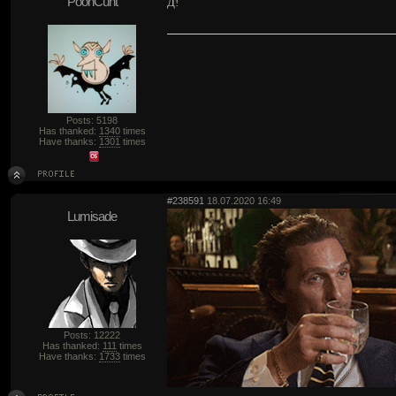
PoohCunt
Д!
Posts: 5198
Has thanked:
1340
times
Have thanks:
1301
times
#238591
18.07.2020 16:49
Lumisade
Posts: 12222
Has thanked:
111
times
Have thanks:
1733
times