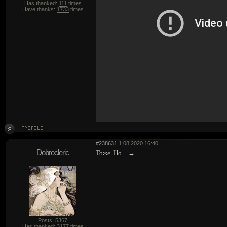
Has thanked:
111
times
Have thanks:
1733
times
#238631
1.08.2020 16:40
Dobrocleric
Тоже. Но…→
Posts: 5367
Has thanked:
3177
times