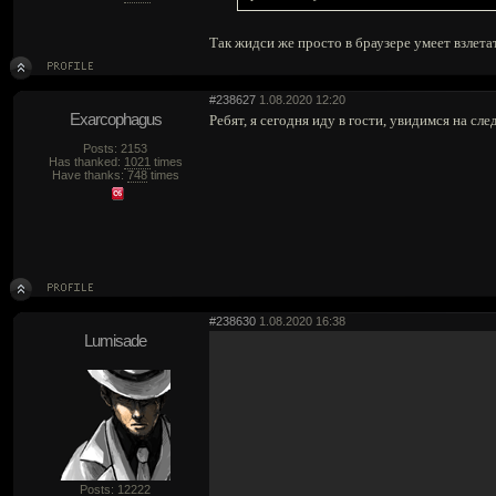
Так жидси же просто в браузере умеет взлета
#238627
1.08.2020 12:20
Exarcophagus
Ребят, я сегодня иду в гости, увидимся на сл
Posts: 2153
Has thanked:
1021
times
Have thanks:
748
times
#238630
1.08.2020 16:38
Lumisade
Posts: 12222