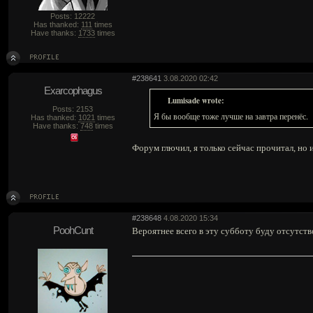
Posts: 12222
Has thanked:
111
times
Have thanks:
1733
times
#238641
3.08.2020 02:42
Exarcophagus
Lumisade wrote:
Posts: 2153
Я бы вообще тоже лучше на завтра перенёс.
Has thanked:
1021
times
Have thanks:
748
times
Форум глючил, я только сейчас прочитал, но 
#238648
4.08.2020 15:34
PoohCunt
Вероятнее всего в эту субботу буду отсутство