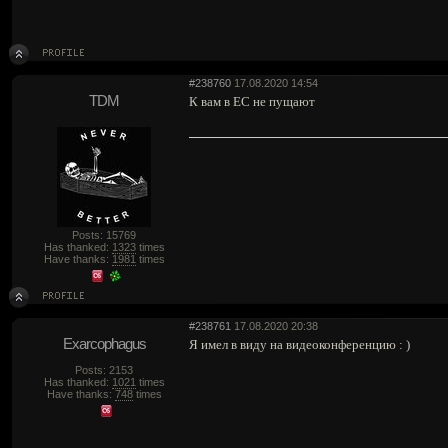
#238760
17.08.2020 14:54
TDM
К вам в ЕС не пущают
Posts: 15769
Has thanked:
1323
times
Have thanks:
1981
times
#238761
17.08.2020 20:38
Exarcophagus
Я имел в виду на видеоконференцию : )
Posts: 2153
Has thanked:
1021
times
Have thanks:
748
times