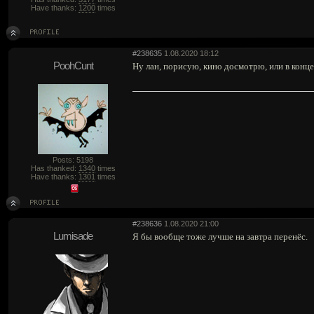
Have thanks:
1200
times
#238635
1.08.2020 18:12
PoohCunt
Ну лан, порисую, кино досмотрю, или в конц
Posts: 5198
Has thanked:
1340
times
Have thanks:
1301
times
#238636
1.08.2020 21:00
Lumisade
Я бы вообще тоже лучше на завтра перенёс.