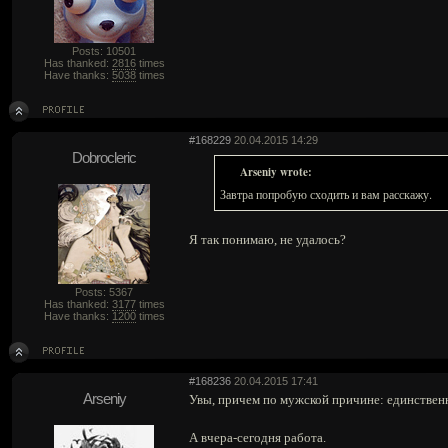
Posts: 10501
Has thanked:
2816
times
Have thanks:
5038
times
#168229
20.04.2015 14:29
Dobrocleric
Arseniy wrote:
Завтра попробую сходить и вам расскажу.
Я так понимаю, не удалось?
Posts: 5367
Has thanked:
3177
times
Have thanks:
1200
times
#168236
20.04.2015 17:41
Arseniy
Увы, причем по мужской причине: единственн
А вчера-сегодня работа.