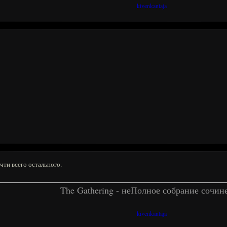
kivenkantaja
чти всего остального.
The Gathering - неПолное собрание сочин
kivenkantaja