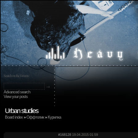
Search on the forums:
Advanced search
View your posts
Urban studies
Board index
»
Оффтопик
»
Курилка
#168128
19.04.2015 01:59