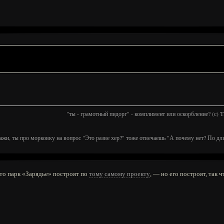
"ты - грамотный пидорг" - комплимент или оскорбление? (с)
ажи, ты про морковку на вопрос "Это разве хер?" тоже отвечаешь "А почему нет? По дл
что парк «Зарядье» построят по
тому самому проекту
, — но его построят, так 