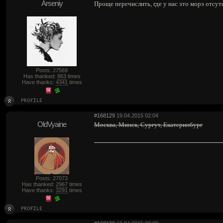
Arseniy
Проще перечислить, где у нас это морэ отсут
Posts: 27569
Has thanked:
863
times
Have thanks:
4341
times
#168129
19.04.2015 02:04
OldVyaine
Москва, Минск, Сургут, Екатеринбург
Posts: 27073
Has thanked:
2967
times
Have thanks:
3291
times