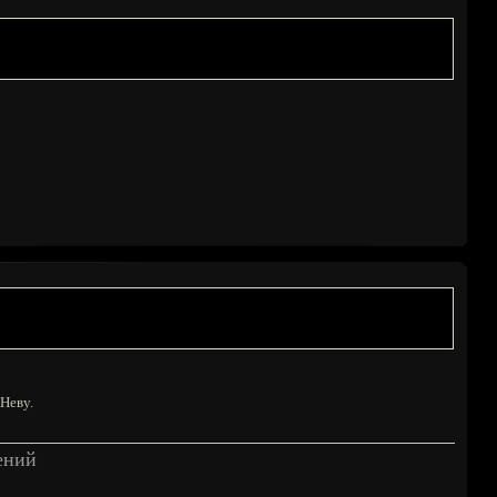
Неву.
ений