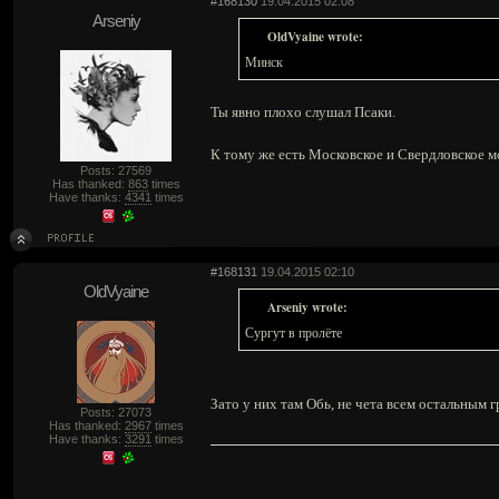
#168130
19.04.2015 02:08
Arseniy
OldVyaine wrote:
Минск
Ты явно плохо слушал Псаки.
К тому же есть Московское и Свердловское мо
Posts: 27569
Has thanked:
863
times
Have thanks:
4341
times
#168131
19.04.2015 02:10
OldVyaine
Arseniy wrote:
Сургут в пролёте
Зато у них там Обь, не чета всем остальным
Posts: 27073
Has thanked:
2967
times
Have thanks:
3291
times