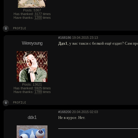
Posts: 5367
Has thanked:
3177
times
Have thanks:
1200
times
#168186
19.04.2015 23:13
Wereyoung
Ддх1
, у вас такси с белкой ещё ездит? Сам п
Posts: 13621
Has thanked:
5925
times
Have thanks:
1789
times
#168200
20.04.2015 02:03
ddx1
Не в курсе. Нет.