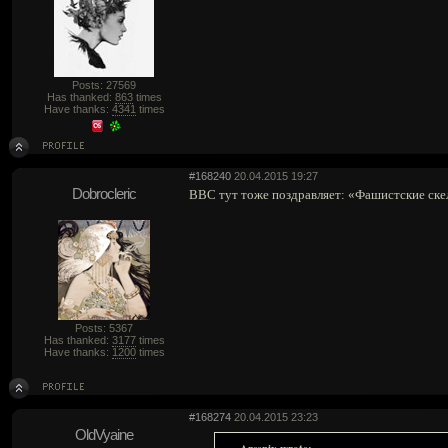
Posts: 27569
Has thanked:
863
times
Have thanks:
4341
times
#168240
20.04.2015 19:27
Dobrocleric
BBC тут тоже поздравляет: «Фашистские ске
Posts: 5367
Has thanked:
3177
times
Have thanks:
1200
times
#168274
20.04.2015 23:23
OldVyaine