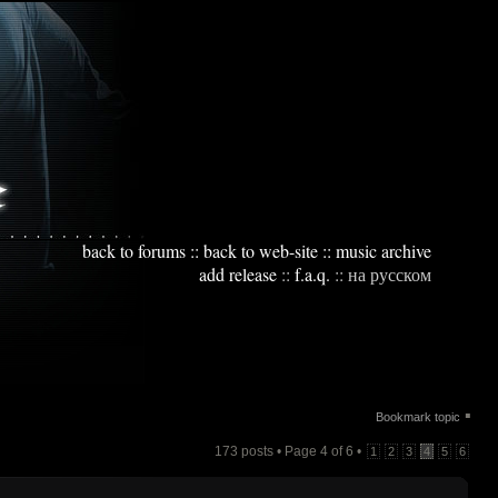
back to forums
::
back to web-site
::
music archive
add release
::
f.a.q.
::
на русском
▪
Bookmark topic
173 posts • Page
4
of
6
•
1
2
3
4
5
6