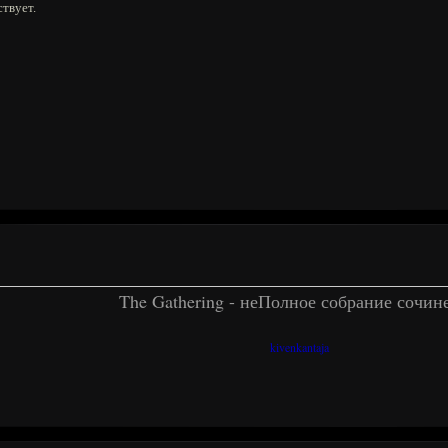
ствует.
The Gathering - неПолное собрание сочин
kivenkantaja