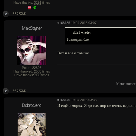
Have thanks:
3291
times
#168135
19.04.2015 03:07
MaxStajner
ddx1 wrote:
Говноеды, бле.
Вот и мы о том же.
Posts: 22826
Has thanked:
2588
times
Have thanks:
939
times
Макс, вот ск
#168140
19.04.2015 03:33
Dobrocleric
И ещё о морях. Я до сих пор не очень верю, 