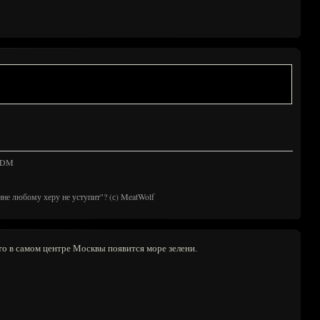
 TDM
ине любому херу не уступит"? (с) MeatWolf
что в самом центре Москвы появится море зелени.