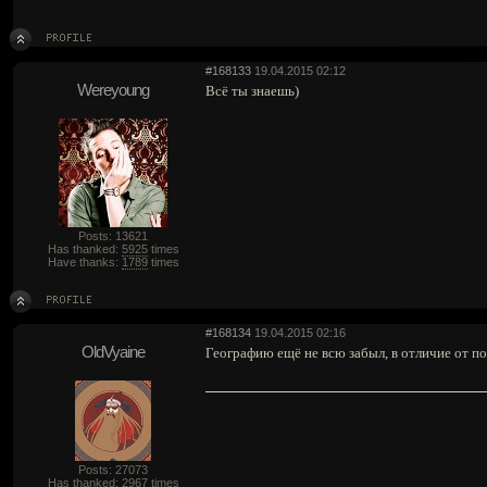
#168133
19.04.2015 02:12
Wereyoung
Всё ты знаешь)
Posts: 13621
Has thanked:
5925
times
Have thanks:
1789
times
#168134
19.04.2015 02:16
OldVyaine
Географию ещё не всю забыл, в отличие от по
Posts: 27073
Has thanked:
2967
times