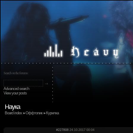
Search on the forums:
Advanced search
View your posts
Наука
Board index
»
Оффтопик
»
Курилка
#227808
24.10.2017 00:04