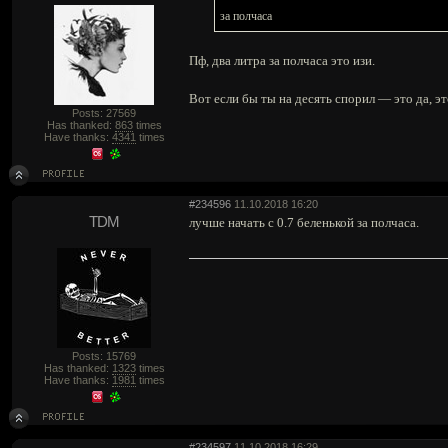
за полчаса
Пф, два литра за полчаса это изи.
Вот если бы ты на десять спорил — это да, эт
Posts: 27569
Has thanked:
863
times
Have thanks:
4341
times
#234596
11.10.2018 16:20
TDM
лучше начать с 0.7 беленькой за полчаса.
Posts: 15769
Has thanked:
1323
times
Have thanks:
1981
times
#234597
11.10.2018 16:29