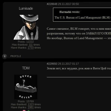
#228648
29.11.2017 00:50
Lumisade
Harmahis wrote:
The U.S. Bureau of Land Management (BLM) "t
Самое смешное, BLM говорит, что к ним никто
разрешения, потому что он ЗАБЫЛ ЕГО ПО
Но вообще, Bureau of Land Management — это
Posts: 12222
Has thanked:
111
times
Have thanks:
1733
times
#228650
29.11.2017 01:17
TDM
Земли нет, все мудаки, рок жив и Витя Цой то
Posts: 15769
Has thanked:
1323
times
Have thanks:
1981
times