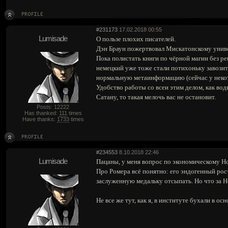
#231173
17.02.2018 00:55
Lumisade
О пользе плохих писателей.
Дэн Браун пожертвовал Мискатонскому униве
Пока полистать книги по чёрной магии без р
немецкий уже тоже стали потихоньку завозит
нормальную метаинформацию (сейчас у некот
Удобство работы со всеи этим делом, как вод
Сатану, то такая мелочь вас не остановит.
Posts: 12222
Has thanked:
111
times
Have thanks:
1733
times
#234553
8.10.2018 22:46
Lumisade
Пацаны, у меня вопрос по экономическому Но
Про Ромера всё понятно: его эндогенный рос
заслуженную медальку отсыпать. Но что за Н
Не все же тут, как я, в институте бухали в о