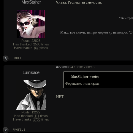
MaxStajner
Читал. Респект за смелость.
"ты - гр
Макс, вот скажи, ты про морковку на вопрос "Э
Posts: 22826
Has thanked:
2588
times
Have thanks:
939
times
#227809
24.10.2017 00:16
Lumisade
MaxStajner wrote:
Формально типа наука.
НЕТ
Posts: 12222
Has thanked:
111
times
Have thanks:
1733
times