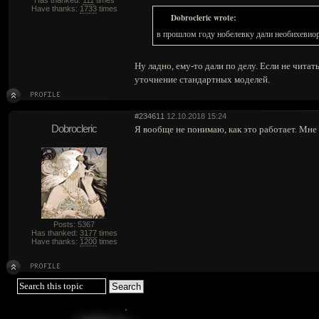
Has thanked:
111
times
Have thanks:
1733
times
Dobrocleric wrote:
в прошлом году нобелевку дали необихевиор
Ну ладно, ему-то дали по делу. Если не чита
уточнение стандартных моделей.
#234611
12.10.2018 15:24
Dobrocleric
Я вообще не понимаю, как это работает. Мне 
Posts: 5367
Has thanked:
3177
times
Have thanks:
1200
times