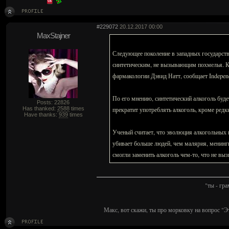
#229072
20.12.2017 00:00
MaxStajner
Следующее поколение в западных государств
синтетическим, не вызывающим похмелья. К
фармакологии Дэвид Натт, сообщает Indepen
По его мнению, синтетический алкоголь буде
Posts: 22826
Has thanked:
2588
times
прекратит употреблять алкоголь, кроме редк
Have thanks:
939
times
Ученый считает, что эволюция алкогольных 
убивает больше людей, чем малярия, менинги
смогли заменить алкоголь чем-то, что не вы
"ты - гр
Макс, вот скажи, ты про морковку на вопрос "Э