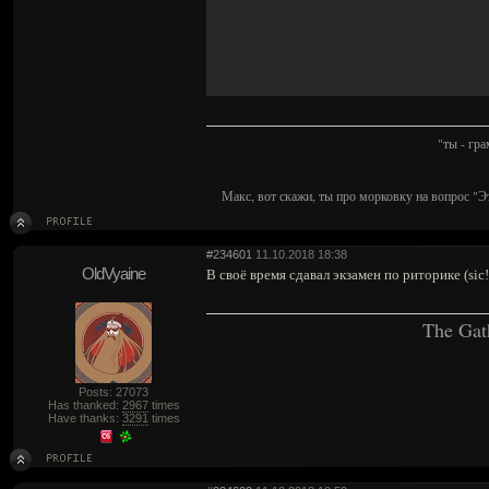
"ты - гр
Макс, вот скажи, ты про морковку на вопрос "Э
#234601
11.10.2018 18:38
OldVyaine
В своё время сдавал экзамен по риторике (sic
The Gat
Posts: 27073
Has thanked:
2967
times
Have thanks:
3291
times