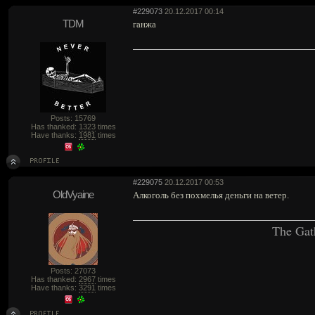
#229073
20.12.2017 00:14
TDM
ганжа
Posts: 15769
Has thanked:
1323
times
Have thanks:
1981
times
#229075
20.12.2017 00:53
OldVyaine
Алкоголь без похмелья деньги на ветер.
The Gat
Posts: 27073
Has thanked:
2967
times
Have thanks:
3291
times