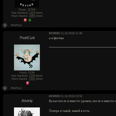
Posts: 15769
Has thanked:
1323
times
Have thanks:
1981
times
#234592
11.10.2018 11:46
PoohCunt
а я феечка
Posts: 5198
Has thanked:
1340
times
Have thanks:
1301
times
#234593
11.10.2018 13:32
Arseniy
Бухал после и вместо уроков, после и вместо 
Теперь я такой, какой я есть.