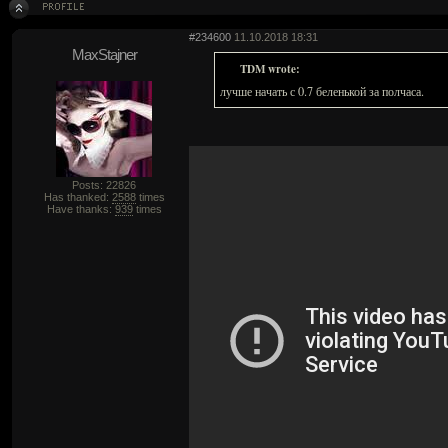
#234600
11.10.2018 18:31
MaxStajner
TDM wrote:
лучше начать с 0.7 беленькой за полчаса.
Posts: 22826
Has thanked:
2588
times
Have thanks:
939
times