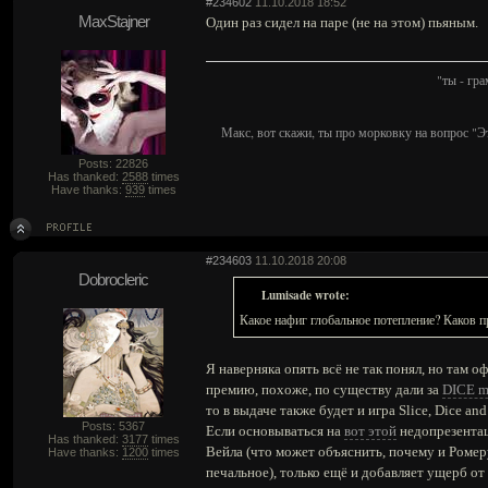
#234602
11.10.2018 18:52
MaxStajner
Один раз сидел на паре (не на этом) пьяным.
"ты - гр
Макс, вот скажи, ты про морковку на вопрос "Э
Posts: 22826
Has thanked:
2588
times
Have thanks:
939
times
#234603
11.10.2018 20:08
Dobrocleric
Lumisade wrote:
Какое нафиг глобальное потепление? Каков 
Я наверняка опять всё не так понял, но там о
премию, похоже, по существу дали за
DICE m
то в выдаче также будет и игра Slice, Dice and 
Posts: 5367
Если основываться на
вот этой
недопрезентац
Has thanked:
3177
times
Вейла (что может объяснить, почему и Ромеру
Have thanks:
1200
times
печальное), только ещё и добавляет ущерб о