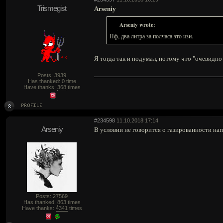
Trismegist
Arseniy
Arseniy wrote:
Пф, два литра за полчаса это изи.
Я тогда так и подумал, потому что "очевидно
Posts: 3939
Has thanked: 0 time
Have thanks:
368
times
#234598
11.10.2018 17:14
Arseniy
В условии не говорится о газированности напи
Posts: 27569
Has thanked:
863
times
Have thanks:
4341
times