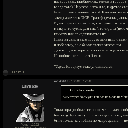
плодородных прибрежных земель и городов) и
вроде того). Не уверен, что и то, и другое ст
Если полнее и точнее, то в 2016-м конкретно
закладывается в DICE. Трансформация данных
И даже прочитав
вот это
, я всё равно мало 
в такую-то сумму для такой-то страны (пото
климату или придерживаться их.
И мне на самом деле просто лень напрягаться
и нобелевку, а не бакалаврские экзерсисы.
Да и что уж говорить, в прошлом году нобел
И вообще отстаньте, я болею.
*Здесь Нордхаус тоже упоминается.
#234610
12.10.2018 12:26
Lumisade
Dobrocleric wrote:
заимствует формулы как раз из модели Ман
Тогда гораздо более странно, что не дали с
близнецу Кругману нобелевку давно уже дали
было только за учебник по макре давать — по
Posts: 12222