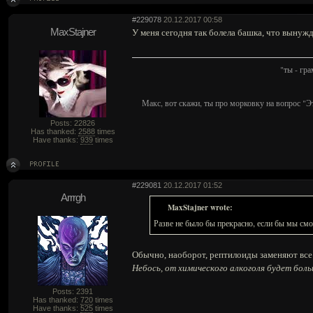
#229078
20.12.2017 00:58
MaxStajner
У меня сегодня так болела башка, что вынужд
"ты - гр
Макс, вот скажи, ты про морковку на вопрос "Э
Posts: 22826
Has thanked:
2588
times
Have thanks:
939
times
#229081
20.12.2017 01:52
Arrrgh
MaxStajner wrote:
Разве не было бы прекрасно, если бы мы смо
Обычно, наоборот, рептилоиды заменяют все 
Небось, от химического алкоголя будет боль
Posts: 2391
Has thanked:
720
times
Have thanks:
525
times