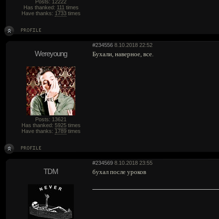
Posts: 12222
Has thanked:
111
times
Have thanks:
1733
times
#234556
8.10.2018 22:52
Wereyoung
Бухали, наверное, все.
Posts: 13621
Has thanked:
5925
times
Have thanks:
1789
times
#234569
8.10.2018 23:55
TDM
бухал после уроков