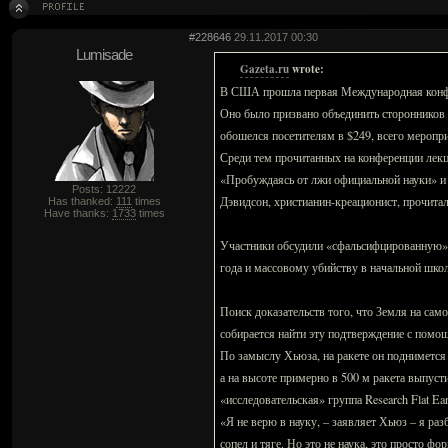
#228646
29.11.2017 00:30
Lumisade
Gazeta.ru
wrote:
В США прошла первая Международная конфер
Оно было призвано объединить сторонников и
обошелся посетителям в $249, всего меропри
Среди тем прочитанных на конференции лек
«Пробуждаясь от лжи официальной науки» и
Posts: 12222
Дэвидсон, христианин-креационист, прочита
Has thanked:
111
times
Have thanks:
1733
times
Участники обсудили «сфальсифцированную» в
года и массовому убийству в начальной шко
Поиск доказательств того, что Земля на сам
собирается найти эту подтверждение с помощ
По замыслу Хьюза, на ракете он поднимется 
а на высоте примерно в 500 м ракета выпус
«исследовательская» группа Research Flat Ea
«Я не верю в науку, – заявляет Хьюз – я ра
сопел и тяге. Но это не наука, это просто ф