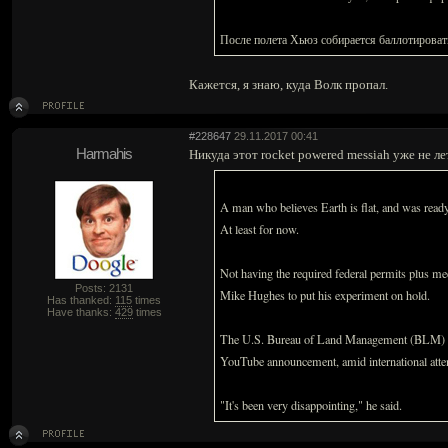
После полета Хьюз собирается баллотироват
Кажется, я знаю, куда Волк пропал.
#228647
29.11.2017 00:41
Harmahis
Никуда этот rocket powered messiah уже не л
A man who believes Earth is flat, and was ready 
At least for now.
Not having the required federal permits plus me
Posts: 2131
Mike Hughes to put his experiment on hold.
Has thanked:
115
times
Have thanks:
429
times
The U.S. Bureau of Land Management (BLM) "told 
YouTube announcement, amid international attenti
"It's been very disappointing," he said.