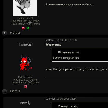
А экономики нигде у меня не было.
Posts: 27569
Has thanked:
863
times
Have thanks:
4341
times
#234594
11.10.2018 15:03
Trismegist
Wereyoung
Wereyoung wrote:
Бухали, наверное, все.
Я не. Но один раз поспорил, что выпью два ли
Posts: 3939
Has thanked: 0 time
Have thanks:
368
times
#234595
11.10.2018 15:34
Arseniy
Trismegist wrote: