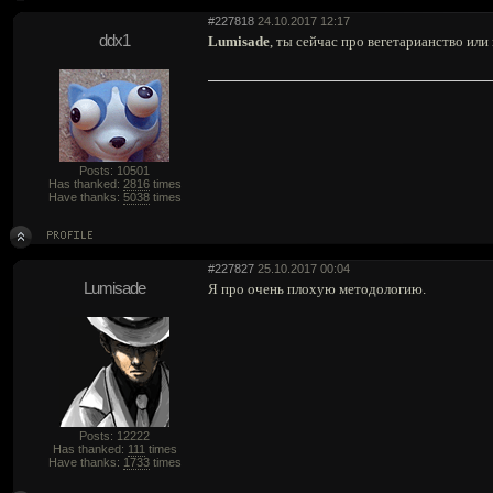
#227818
24.10.2017 12:17
ddx1
Lumisade
, ты сейчас про вегетарианство или
Posts: 10501
Has thanked:
2816
times
Have thanks:
5038
times
#227827
25.10.2017 00:04
Lumisade
Я про очень плохую методологию.
Posts: 12222
Has thanked:
111
times
Have thanks:
1733
times