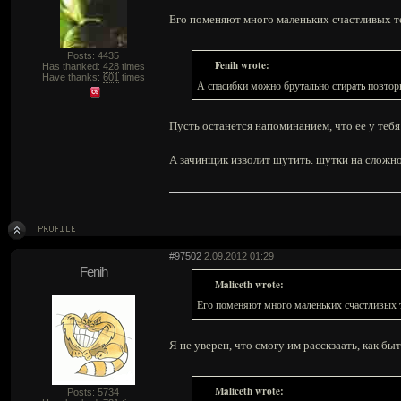
Его поменяют много маленьких счастливых те
Posts: 4435
Fenih wrote:
Has thanked:
428
times
Have thanks:
601
times
А спасибки можно брутально стирать повтор
Пусть останется напоминанием, что ее у тебя 
А зачинщик изволит шутить. шутки на сложно
#97502
2.09.2012 01:29
Fenih
Maliceth wrote:
Его поменяют много маленьких счастливых т
Я не уверен, что смогу им расскзаать, как бы
Maliceth wrote:
Posts: 5734