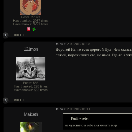
Posts: 27073
Has thanked:
2967
times
Have thanks:
3291
times
#97496
2.09.2012 01:08
121mon
Дорогой Иа, то есть дорогой Пух! Че я сказа
связей, порочивших его, не имел. Где-то я у
Posts: 586
Has thanked:
228
times
Have thanks:
562
times
#97498
2.09.2012 01:11
Maliceth
Fenih wrote:
не чувствую в себе сил менять мир