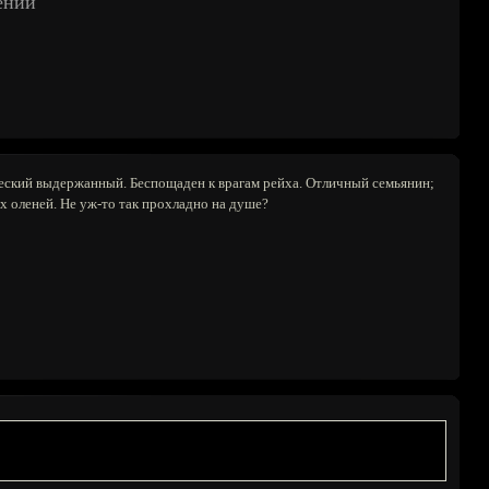
ений
дический выдержанный. Беспощаден к врагам рейха. Отличный семьянин;
их оленей. Не уж-то так прохладно на душе?