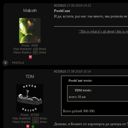
#233615
27.08.2018 14:13
Maliceth
PoohCunt
И да, кстати, раз нас так много, мы решили не
"This is what it´s all about \ this is
Posts: 4435
Has thanked:
428
times
Have thanks:
601
times
#233616
27.08.2018 15:14
TDM
PoohCunt wrote:
TDM wrote:
всего 18 км
Всего рублей 300-500.
Posts: 15769
Has thanked:
1323
times
Have thanks:
1981
times
Дешево, в Кениге от аэропорта до центра от 