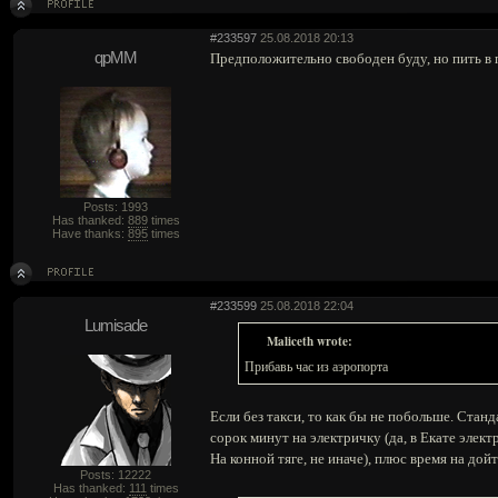
#233597
25.08.2018 20:13
qpMM
Предположительно свободен буду, но пить в п
Posts: 1993
Has thanked:
889
times
Have thanks:
895
times
#233599
25.08.2018 22:04
Lumisade
Maliceth wrote:
Прибавь час из аэропорта
Если без такси, то как бы не побольше. Стан
сорок минут на электричку (да, в Екате элек
На конной тяге, не иначе), плюс время на дой
Posts: 12222
Has thanked:
111
times