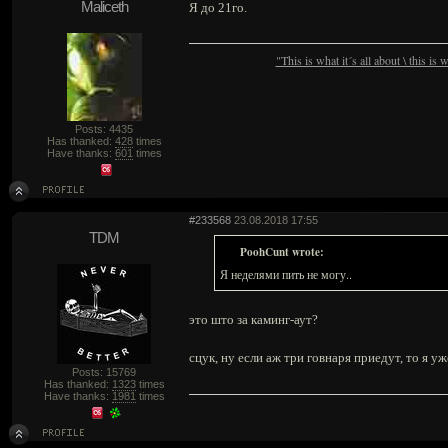
Maliceth
Я до 21го.
"This is what it´s all about \ this is
Posts: 4435
Has thanked:
428
times
Have thanks:
601
times
#233568
23.08.2018 17:55
TDM
PoohCunt wrote:
Я неделями пить не могу..
это што за каминг-аут?
сцук, ну если аж три говнаря приедут, то я у
Posts: 15769
Has thanked:
1323
times
Have thanks:
1981
times