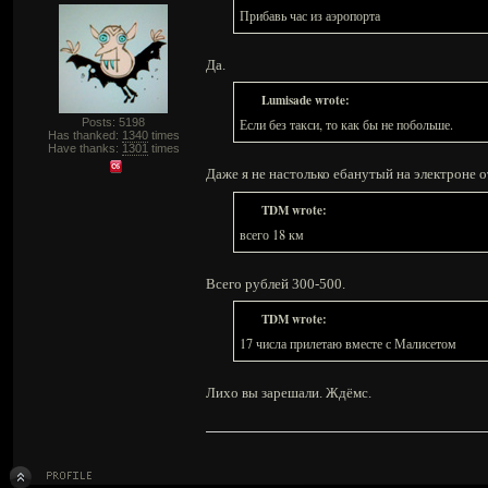
Прибавь час из аэропорта
Да.
Lumisade wrote:
Posts: 5198
Если без такси, то как бы не побольше.
Has thanked:
1340
times
Have thanks:
1301
times
Даже я не настолько ебанутый на электроне от
TDM wrote:
всего 18 км
Всего рублей 300-500.
TDM wrote:
17 числа прилетаю вместе с Малисетом
Лихо вы зарешали. Ждёмс.