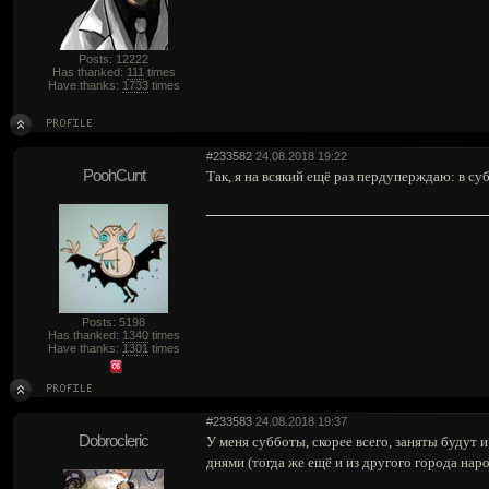
Posts: 12222
Has thanked:
111
times
Have thanks:
1733
times
#233582
24.08.2018 19:22
PoohCunt
Так, я на всякий ещё раз пердуперждаю: в суб
Posts: 5198
Has thanked:
1340
times
Have thanks:
1301
times
#233583
24.08.2018 19:37
Dobrocleric
У меня субботы, скорее всего, заняты будут 
днями (тогда же ещё и из другого города нар