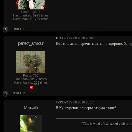
Posts: 13621
Has thanked:
5925
times
Have thanks:
1789
times
#233621
27.08.2018 23:02
perfect_armour
Бля, мне лень перечитывать, но здорово, бан
Posts: 730
Has thanked:
68
times
Have thanks:
129
times
#233623
27.08.2018 23:17
Maliceth
В Кунгурские пещеры откуда ездят?
"This is what it´s all about \ this is