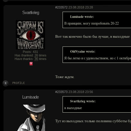
#233572
23.08.2018 23:28
Svartkrieg
Lumisade wrote:
В принципе, могу попробовать 20-22
Вот так конечно было бы лучше, в выходные и
OldVyaine wrote:
Posts: 431
Has thanked:
26
times
Я бы легко и с удовольствием, но с 1 октября
Have thanks:
36
times
Тоже ждем.
#233573
23.08.2018 23:56
Lumisade
Svartkrieg wrote:
в выходные
Тут из выходных только половина субботы буд