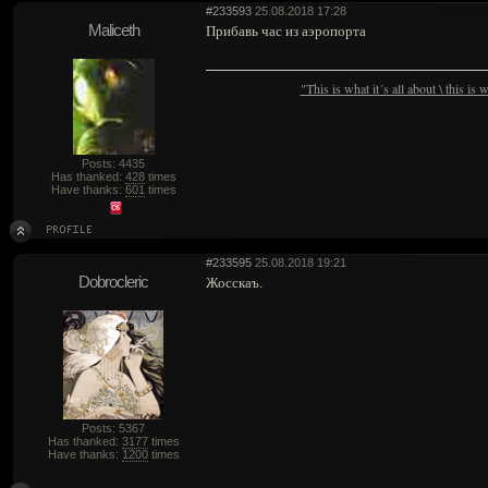
#233593
25.08.2018 17:28
Maliceth
Прибавь час из аэропорта
"This is what it´s all about \ this is
Posts: 4435
Has thanked:
428
times
Have thanks:
601
times
#233595
25.08.2018 19:21
Dobrocleric
Жосскаъ.
Posts: 5367
Has thanked:
3177
times
Have thanks:
1200
times