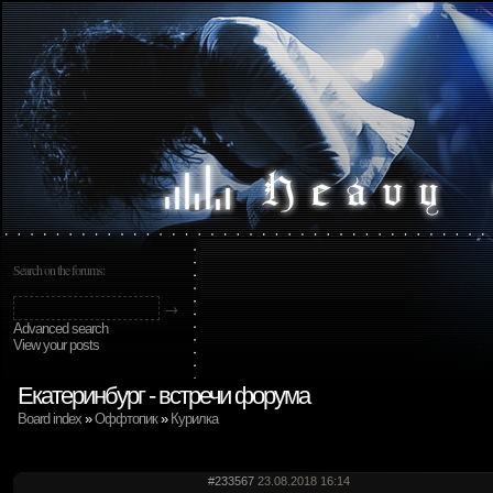
Search on the forums:
Advanced search
View your posts
Екатеринбург - встречи форума
Board index
»
Оффтопик
»
Курилка
#233567
23.08.2018 16:14