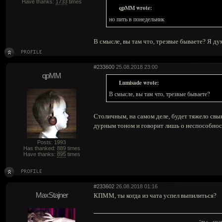
Have thanks:
1733
times
qpMM wrote:
но пить в понедельник
В смысле, вы там что, трезвые бываете? Я ду
#233600
25.08.2018 23:00
qpMM
Lumisade wrote:
В смысле, вы там что, трезвые бываете?
Столичным, на самом деле, будет тяжело свы
дурным тоном и говорит лишь о неспособнос
Posts: 1993
Has thanked:
889
times
Have thanks:
895
times
#233602
26.08.2018 01:16
MaxStajner
КПММ, ты когда из чата успел выпилиться?
"ты - гр