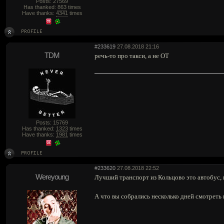
Posts: 27569
Has thanked:
863
times
Have thanks:
4341
times
#233619
27.08.2018 21:16
TDM
речь-то про такси, а не ОТ
Posts: 15769
Has thanked:
1323
times
Have thanks:
1981
times
#233620
27.08.2018 22:52
Wereyoung
Лучший транспорт из Кольцово это автобус, к
А что вы собрались несколько дней смотреть 