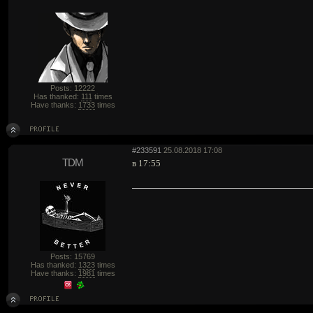
Posts: 12222
Has thanked:
111
times
Have thanks:
1733
times
#233591
25.08.2018 17:08
TDM
в 17:55
Posts: 15769
Has thanked:
1323
times
Have thanks:
1981
times