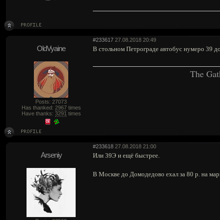
#233617
27.08.2018 20:49
OldVyaine
В стольном Петрограде автобус нумеро 39 до 
The Gat
Posts: 27073
Has thanked:
2967
times
Have thanks:
3291
times
#233618
27.08.2018 21:00
Arseniy
Или 39Э и ещё быстрее.
В Москве до Домодедово ехал за 80 р. на ма