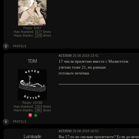
Posts: 5367
Has thanked:
3177
times
Have thanks:
1200
times
#233588
25.08.2018 13:41
TDM
17 числа прилетаю вместе с Малисетом
улетаю тоже 21, но раньше
готовьте печёнки
Posts: 15769
Has thanked:
1323
times
Have thanks:
1981
times
#233590
25.08.2018 16:52
Lumisade
Вы 17-го во сколько прилетаете? Если до веч