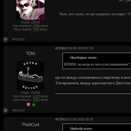
Макс, вот скажи, ты про морковку на вопрос "Э
Posts: 22826
Has thanked:
2588
times
Have thanks:
939
times
#233603
26.08.2018 01:36
TDM
MaxStajner wrote:
КПММ, ты когда из чата успел выпилиться?
где-то между отношением к спиртному и не
Тем временем, между аэропортом и Джосспото
Posts: 15769
Has thanked:
1323
times
Have thanks:
1981
times
#233613
27.08.2018 09:39
PoohCunt
Maliceth wrote: