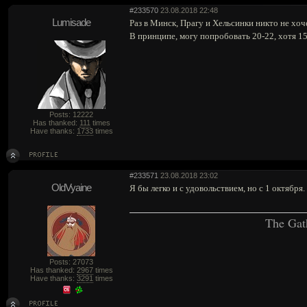
#233570
23.08.2018 22:48
Lumisade
Раз в Минск, Прагу и Хельсинки никто не хоче
В принципе, могу попробовать 20-22, хотя 15
Posts: 12222
Has thanked:
111
times
Have thanks:
1733
times
#233571
23.08.2018 23:02
OldVyaine
Я бы легко и с удовольствием, но с 1 октября.
The Gat
Posts: 27073
Has thanked:
2967
times
Have thanks:
3291
times