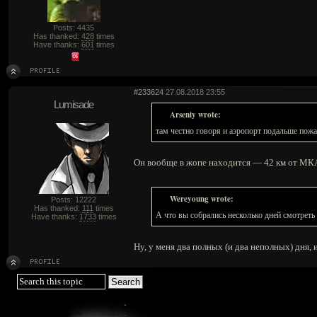
Posts: 4435
Has thanked:
428
times
Have thanks:
601
times
#233624
27.08.2018 23:55
Lumisade
Arseniy wrote:
там честно говоря и аэропорт подальше пожа
Он вообще в жопе находится — 42 км от МКАД
Wereyoung wrote:
Posts: 12222
Has thanked:
111
times
А что вы собрались несколько дней смотреть
Have thanks:
1733
times
Ну, у меня два полных (и два неполных) дня,