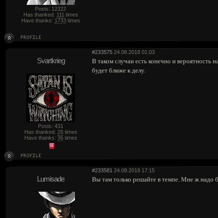
Posts: 12222
Has thanked:
111
times
Have thanks:
1733
times
#233575
24.08.2018 01:03
Svartkrieg
В таком случаи есть конечно и вероятность н
будет ближе к делу.
Posts: 431
Has thanked:
26
times
Have thanks:
36
times
#233581
24.08.2018 17:15
Lumisade
Вы там только решайте в темпе. Мне ж надо б