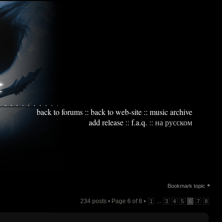
back to forums
::
back to web-site
::
music archive
add release
::
f.a.q.
::
на русском
▪
Bookmark topic
234 posts • Page
6
of
8
•
...
1
3
4
5
6
7
8