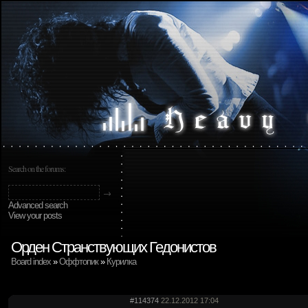
Search on the forums:
Advanced search
View your posts
Орден Странствующих Гедонистов
Board index
»
Оффтопик
»
Курилка
#114374
22.12.2012 17:04