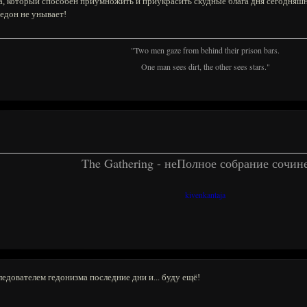
а, который способен приумножить и приукрасить скудные блага дня сегодняшн
гедон не унывает!
"Two men gaze from behind their prison bars.
One man sees dirt, the other sees stars."
The Gathering - неПолное собрание сочин
kivenkantaja
едователем гедонизма последние дни и... буду ещё!