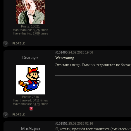
Posts: 13621
Has thanked:
5925
times
Have thanks:
1789
times
#161495
24.02.2015 19:56
Dismayer
Wereyoung
Это такая вещь. Бывших гедонистов не быва
Posts: 7616
Has thanked:
3411
times
Have thanks:
3174
times
#161551
25.02.2015 02:16
MaxStajner
Я, кстати, прошёл тест вкантакте (смейтесь 