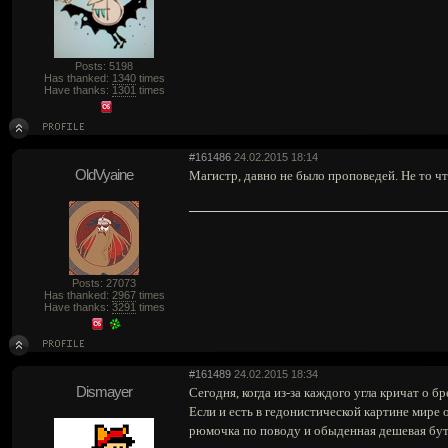
Posts: 5198
Has thanked:
1340
times
Have thanks:
1301
times
#161486
24.02.2015 18:14
OldVyaine
Магистр, давно не было проповедей. Не то чт
Posts: 27073
Has thanked:
2967
times
Have thanks:
3291
times
#161489
24.02.2015 18:34
Dismayer
Сегодня, когда из-за каждого угла кричат о 
Если и есть в гедонистической картине мире
рюмочка по поводу и обыденная дешевая буты