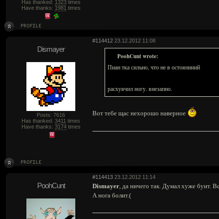
Has thanked:
1323
times
Have thanks:
1981
times
#114412
23.12.2012 11:08
Dismayer
PoohCunt wrote:
Пиан тка сильно, что не в остоянииий
расхуячил ногу. внезапно.
Вот тебе щас нехорошо наверное
Posts: 7616
Has thanked:
3411
times
Have thanks:
3174
times
#114413
23.12.2012 11:14
PoohCunt
Dismayer
, да ничего так. Думал хуже буит. 
А нога болит.(