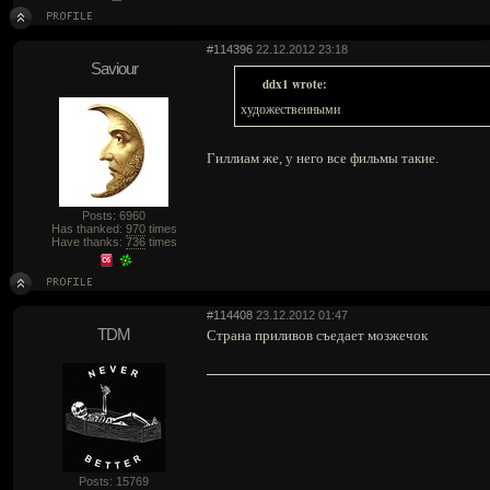
#114396
22.12.2012 23:18
Saviour
ddx1 wrote:
художественными
Гиллиам же, у него все фильмы такие.
Posts: 6960
Has thanked:
970
times
Have thanks:
736
times
#114408
23.12.2012 01:47
TDM
Страна приливов съедает мозжечок
Posts: 15769