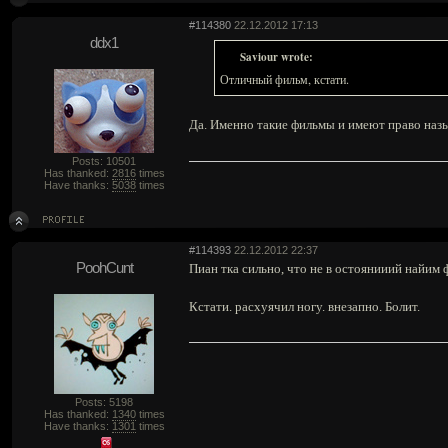
#114380
22.12.2012 17:13
ddx1
Saviour wrote:
Отличный фильм, кстати.
Да. Именно такие фильмы и имеют право наз
Posts: 10501
Has thanked:
2816
times
Have thanks:
5038
times
#114393
22.12.2012 22:37
PoohCunt
Пиан тка сильно, что не в остоянииий найим 
Кстати. расхуячил ногу. внезапно. Болит.
Posts: 5198
Has thanked:
1340
times
Have thanks:
1301
times