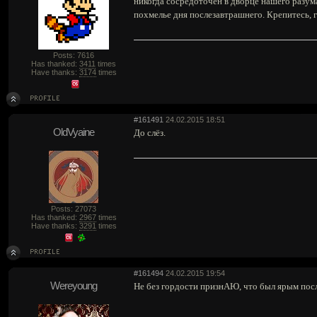
никогда сосредоточен в дворце нашего разум
похмелье дня послезавтрашнего. Крепитесь, 
Posts: 7616
Has thanked:
3411
times
Have thanks:
3174
times
#161491
24.02.2015 18:51
OldVyaine
До слёз.
Posts: 27073
Has thanked:
2967
times
Have thanks:
3291
times
#161494
24.02.2015 19:54
Wereyoung
Не без гордости признАЮ, что был ярым посл