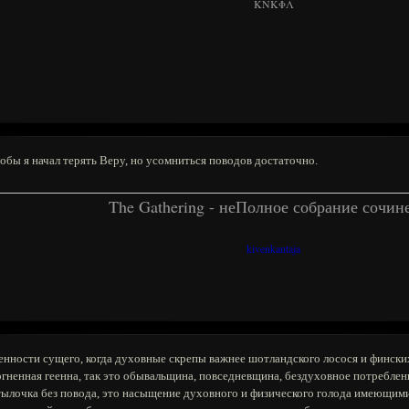
KNKΦΛ
обы я начал терять Веру, но усомниться поводов достаточно.
The Gathering - неПолное собрание сочин
kivenkantaja
бренности сущего, когда духовные скрепы важнее шотландского лосося и фински
 огненная геенна, так это обывальщина, повседневщина, бездуховное потреблен
лочка без повода, это насыщение духовного и физического голода имеющимися