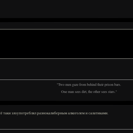
"Two men gaze from behind their prison bars.
One man sees dirt, the other sees stars."
Всё таки злоупотреблял разнокалиберным алкоголем и салатиками.