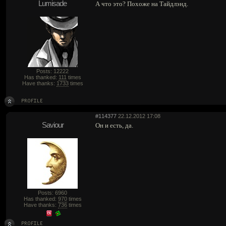
Lumisade
А что это? Похоже на Тайдлэнд.
Posts: 12222
Has thanked:
111
times
Have thanks:
1733
times
#114377
22.12.2012 17:08
Saviour
Он и есть, да.
Posts: 6960
Has thanked:
970
times
Have thanks:
736
times