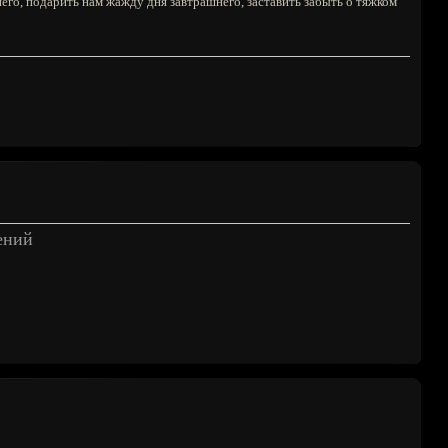
его, подарить нам жажду дня завтрашнего, заставить забыть о тяжком
ений