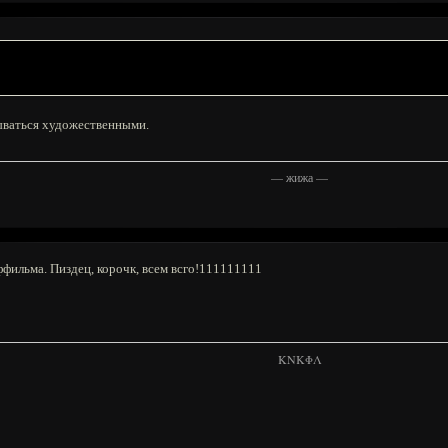
ываться художественными.
—
жижа
—
ффильма. Пиздец, корочк, всем всго!111111111
KNKΦΛ