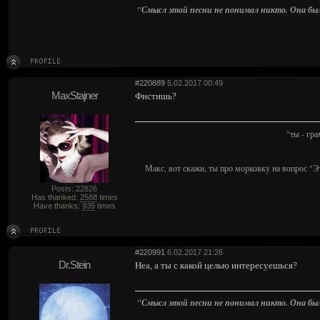
"Смысл этой песни не понимал никто. Она была 
#220889
5.02.2017 00:49
MaxStajner
Фистишь?
"ты - гр
Макс, вот скажи, ты про морковку на вопрос "Э
Posts: 22826
Has thanked:
2588
times
Have thanks:
939
times
#220991
6.02.2017 21:26
Dr.Stein
Неа, а ты с какой целью интересуешься?
"Смысл этой песни не понимал никто. Она была 