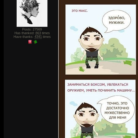
Posts: 27569
Has thanked:
863
times
Have thanks:
4341
times