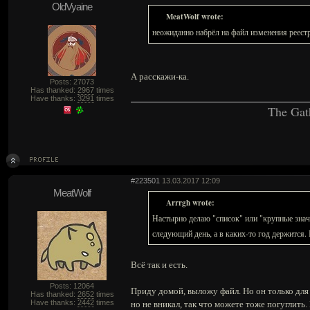
OldVyaine
MeatWolf wrote:
неожиданно набрёл на файл изменения реестр
А расскажи-ка.
Posts: 27073
Has thanked:
2967
times
Have thanks:
3291
times
The Gat
#223501
13.03.2017 12:09
MeatWolf
Arrrgh wrote:
Настырно делаю "список" или "крупные значк
следующий день, а в каких-то год держится
Всё так и есть.
Posts: 12064
Приду домой, выложу файл. Но он только для 
Has thanked:
2652
times
Have thanks:
2442
times
но не вникал, так что можете тоже погуглить.