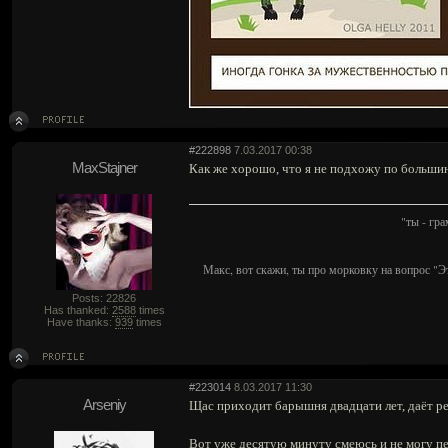
#222898
7.03.2017 00:38
MaxStajner
Как же хорошо, что я не подхожу по больши
"ты - гр
Макс, вот скажи, ты про морковку на вопрос "Э
Posts: 22826
Has thanked:
2588
times
Have thanks:
939
times
#223014
8.03.2017 11:30
Arseniy
Щас приходит барышня двадцати лет, даёт рец
Вот уже десятую минуту смеюсь и не могу пер