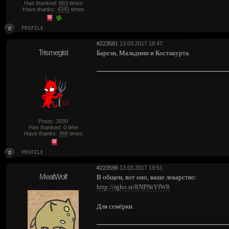
Has thanked:
863
times
Have thanks:
4341
times
#223581
13.03.2017 18:47
Trismegist
Барези, Мальдини и Костакурта.
Posts: 3939
Has thanked: 0 time
Have thanks:
368
times
#223596
13.03.2017 19:51
MeatWolf
В общем, вот оно, ваше лекарство:
http://rgho.st/8NPNtYfW8
Для семёрки.