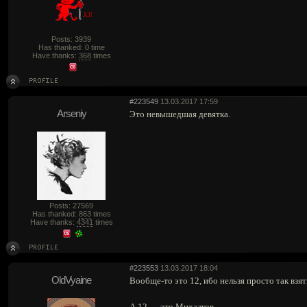
Posts: 3939
Has thanked: 0 time
Have thanks:
368
times
#223549
13.03.2017 17:59
Arseniy
Это невышедшая девятка.
Posts: 27569
Has thanked:
863
times
Have thanks:
4341
times
#223553
13.03.2017 18:04
OldVyaine
Вообще-то это 12, ибо нельзя просто так взять
А 12 — это Михалков.