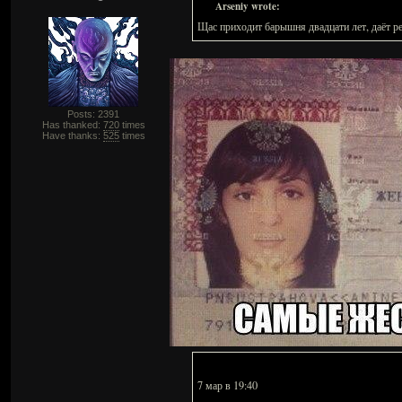
Arseniy wrote:
Щас приходит барышня двадцати лет, даёт ре
Posts: 2391
Has thanked:
720
times
Have thanks:
525
times
7 мар в 19:40