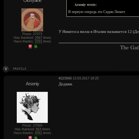
OldVyaine
Arseniy wrote:
В первую очередь это Сидни Люмет.
У Никитоса вилла в Италии называется 12 (До
Posts: 27073
Has thanked:
2967
times
Have thanks:
3291
times
The Gat
#223560
13.03.2017 18:25
Arseniy
Додики.
Posts: 27569
Has thanked:
863
times
Have thanks:
4341
times