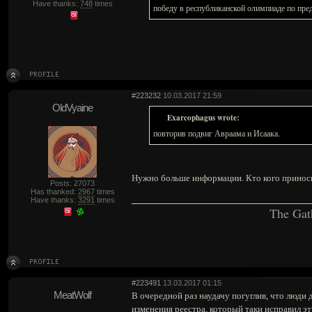
Have thanks:
748
times
победу в республиканской олимпиаде по пре
#223232
10.03.2017 21:59
OldVyaine
Exarcophagus wrote:
повторив подвиг Авраама и Исаака.
Нужно больше информации. Кто кого принос
Posts: 27073
Has thanked:
2967
times
Have thanks:
3291
times
The Gat
#223491
13.03.2017 01:15
MeatWolf
В очередной раз наудачу погуглив, что люди 
изменения реестра, который таки исправил эту