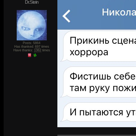
Dr.Stein
Posts: 5864
Has thanked:
697
times
Have thanks:
1362
times