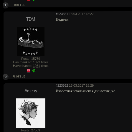
#223561
13.03.2017 18:27
TDM
Педичи.
Posts: 15769
Has thanked:
1323
times
Have thanks:
1981
times
#223562
13.03.2017 18:29
Arseniy
Известная итальянская династия, чё.
Posts: 27569