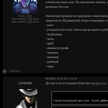
собой описания снов. По ним можно понять, к
регионах России.
Аналитики провели исследование и выяснили,
Posts: 2391
Has thanked:
720
times
запросов по Мурманской области выглядит 
Have thanks:
525
times
- клоп
- рождаться (к чему снится как рождается ре
- медведица
- моль
- краб
- авиакатастрофа
- черника
- вяленый
- рыбный
- морг
#223814
18.03.2017 10:48
Lumisade
Да там и по остальным областям
прекрасное
.
дейст
Самый популярный цвет снов - белый,