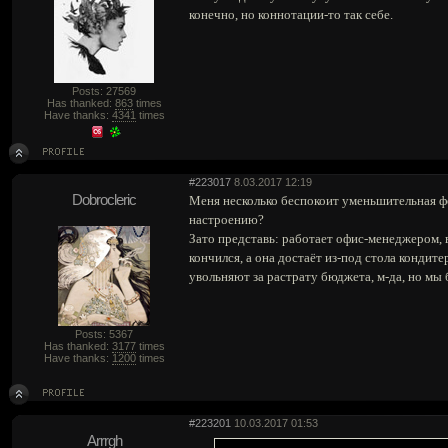
конечно, но коннотации-то так себе.
Posts: 27569
Has thanked:
863
times
Have thanks:
4341
times
#223017
8.03.2017 12:19
Dobrocleric
Меня несколько беспокоит уменьшительная 
настроению?
Зато представь: работает офис-менеджером, в
кончился, а она достаёт из-под стола кондит
увольняют за растрату бюджета, м-да, но мы 
Posts: 5367
Has thanked:
3177
times
Have thanks:
1200
times
#223201
10.03.2017 01:53
Arrrgh