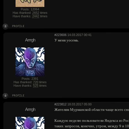
Posts: 12064
Has thanked:
2652
times
Have thanks:
2442
times
#223606
14.03.2017 00:41
Arrrgh
У меня уосемь.
Posts: 2391
Has thanked:
720
times
Have thanks:
525
times
#223812
18.03.2017 05:00
Arrrgh
Жителям Мурманской области чаще всего сня
Каждую неделю пользователи Яндекса из Росс
таких запросов, конечно, утром, между 9 и 