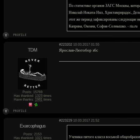
По статистике органов ЗАГС Москвы, котора
Николай-Никита-Нил, Христамрирадос, Дель
этот же период зафиксированы следующие н
Каприна, Океана, София-Солнышко. - ria.ru
#223202
10.03.2017 01:55
TDM
Ярослав-Лютобор збс
Posts: 15769
Has thanked:
1323
times
Have thanks:
1981
times
#223229
10.03.2017 21:52
Exarcophagus
Posts: 2153
Ученики пятого класса восьмой общеобразо
Has thanked:
1021
times