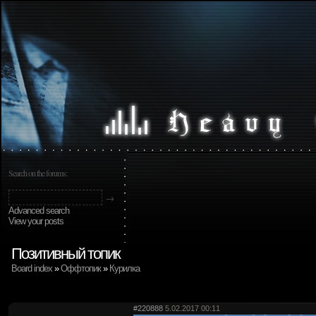
Search on the forums:
Advanced search
View your posts
Позитивный топик
Board index
»
Оффтопик
»
Курилка
#220888
5.02.2017 00:11