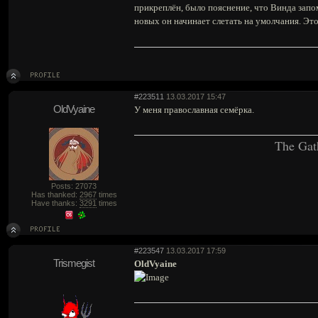
прикреплён, было пояснение, что Винда запом
новых он начинает слетать на умолчания. Эт
#223511
13.03.2017 15:47
OldVyaine
У меня православная семёрка.
The Gat
Posts: 27073
Has thanked:
2967
times
Have thanks:
3291
times
#223547
13.03.2017 17:59
Trismegist
OldVyaine