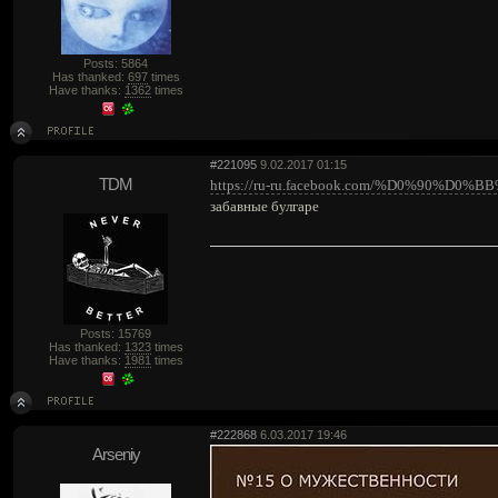
Posts: 5864
Has thanked:
697
times
Have thanks:
1362
times
#221095
9.02.2017 01:15
TDM
https://ru-ru.facebook.com/%D0%90
забавные булгаре
Posts: 15769
Has thanked:
1323
times
Have thanks:
1981
times
#222868
6.03.2017 19:46
Arseniy