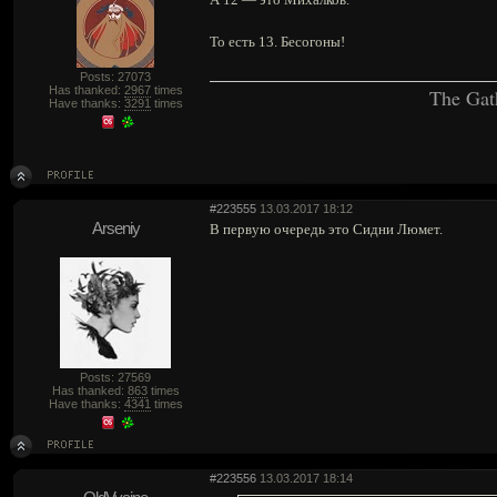
То есть 13. Бесогоны!
Posts: 27073
Has thanked:
2967
times
The Gat
Have thanks:
3291
times
#223555
13.03.2017 18:12
Arseniy
В первую очередь это Сидни Люмет.
Posts: 27569
Has thanked:
863
times
Have thanks:
4341
times
#223556
13.03.2017 18:14