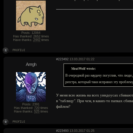
Posts: 12064
Has thanked:
2652
times
Have thanks:
2442
times
#223492
13.03.2017 01:22
Arrrgh
MeatWolf wrote:
В очередной раз наудачу погуглив, что люди
реестра, который таки исправил эту проблему
У меня всю жизнь на всех уиндоусах сбивают
в "таблицу". При чем, в каких-то папках сби
Posts: 2391
файлом?
Has thanked:
720
times
Have thanks:
525
times
#223493
13.03.2017 01:25