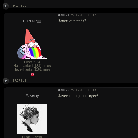
#30171
25.06.2011 19:12
chelovegg
Зачем она поёт?
Posts: 934
Has thanked:
1331
times
Have thanks:
1161
times
#30172
25.06.2011 19:13
Arseniy
Зачем она существует?
Posts: 27569