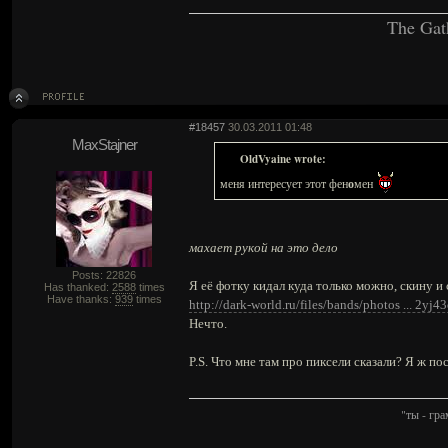
The Gat
#18457
30.03.2011 01:48
MaxStajner
OldVyaine wrote:
о
меня интересует этот фен
мен
махает рукой на это дело
Posts: 22826
Я её фотку кидал куда только можно, скину и
Has thanked:
2588
times
Have thanks:
939
times
http://dark-world.ru/files/bands/photos ... 2yj4
Нечто.
P.S. Что мне там про пиксели сказали? Я ж по
"ты - гр