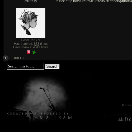
Arseniy
У неё ещё ноги кривые и тело непропорционал
Posts: 27569
Has thanked:
863
times
Have thanks:
4341
times
Browsin