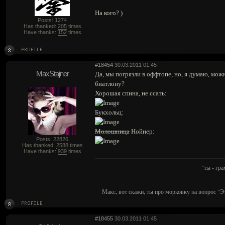
На кого? )
Posts: 1274
Has thanked:
205
times
Have thanks:
152
times
#18454
30.03.2011 01:45
MaxStajner
Да, мы погрязли в оффтопе, но, я думаю, мо
биатлону?
Хорошая спина, не ссать:
Букхольц:
Молошница
Нойнер:
Posts: 22826
Has thanked:
2588
times
Have thanks:
939
times
"ты - гр
Макс, вот скажи, ты про морковку на вопрос "Э
#18455
30.03.2011 01:45