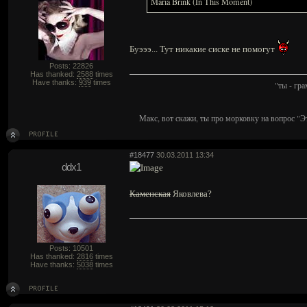
Maria Brink (In This Moment)
Буэээ... Тут никакие сиске не помогут
Posts: 22826
Has thanked:
2588
times
Have thanks:
939
times
"ты - гр
Макс, вот скажи, ты про морковку на вопрос "Э
#18477
30.03.2011 13:34
ddx1
Каменская
Яковлева?
Posts: 10501
Has thanked:
2816
times
Have thanks:
5038
times