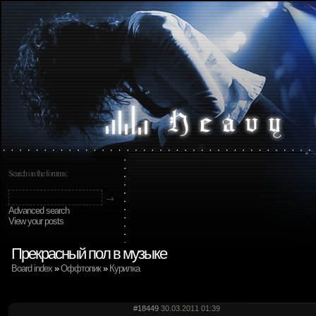
Search on the forums:
Advanced search
View your posts
Прекрасный пол в музыке
Board index
»
Оффтопик
»
Курилка
#18449
30.03.2011 01:39