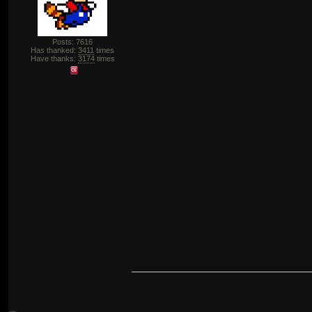
Posts: 7616
Has thanked:
3411
times
Have thanks:
3174
times