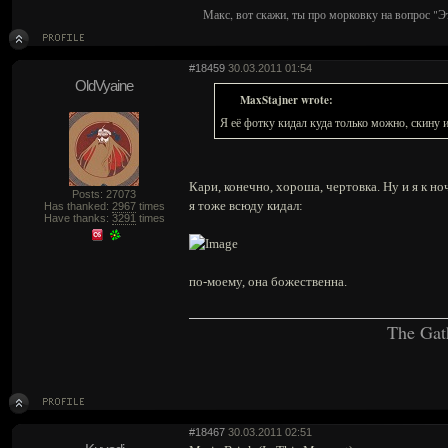
Макс, вот скажи, ты про морковку на вопрос "Э
#18459
30.03.2011 01:54
OldVyaine
MaxStajner wrote:
Я её фотку кидал куда только можно, скину и
Кари, конечно, хороша, чертовка. Ну и я к 
Posts: 27073
я тоже всюду кидал:
Has thanked:
2967
times
Have thanks:
3291
times
по-моему, она божественна.
The Gat
#18467
30.03.2011 02:51