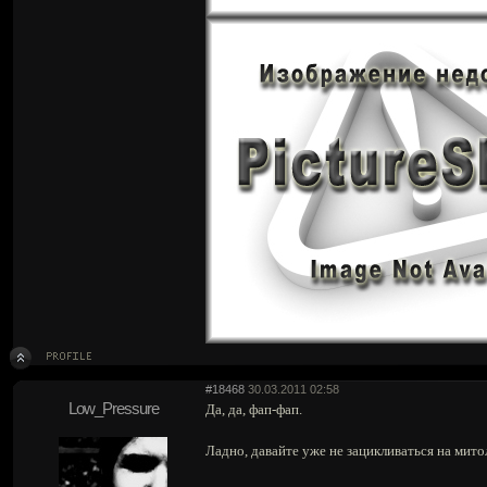
#18468
30.03.2011 02:58
Low_Pressure
Да, да, фап-фап.
Ладно, давайте уже не зацикливаться на мито