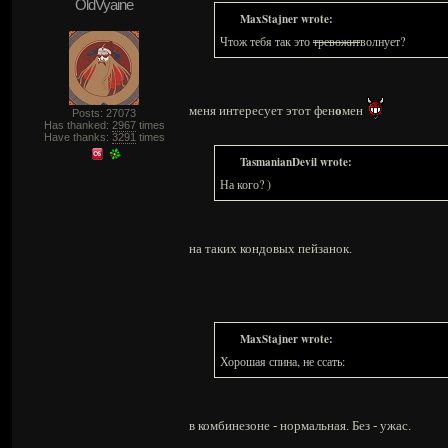
OldVyaine
MaxStajner wrote:
Чтож тебя так это
тревожит
волнует?
меня интересует этот фен
о
мен
Posts: 27073
Has thanked:
2967
times
Have thanks:
3291
times
TasmanianDevil wrote:
На кого? )
на таких кондовых пейзанок.
MaxStajner wrote:
Хорошая спина, не ссать:
в комбинезоне - нормальная. Без - ужас.