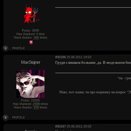
Posts: 3939
Has thanked: 0 time
Have thanks:
368
times
#30186
25.06.2011 19:53
MaxStajner
Груди слишком большие, да. В модельном биз
"ты - гр
Макс, вот скажи, ты про морковку на вопрос "Э
Posts: 22826
Has thanked:
2588
times
Have thanks:
939
times
#30187
25.06.2011 20:03