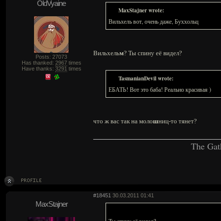
OldVyaine
MaxStajner wrote:
Вильхель вот, очень даже, Буххольц
Вильхель
м
? Ты спину её видел?
Posts: 27073
Has thanked:
2967
times
Have thanks:
3291
times
TasmanianDevil wrote:
ЕБАТЬ! Вот это баба! Реально красивая )
что ж вас так на моло
ш
ниц-то тянет?
The Gat
#18451
30.03.2011 01:41
MaxStajner