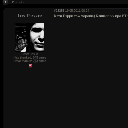
#23356
19.05.2011 00:24
Low_Pressure
Кэти Пэрри тож хороша) Клипашник про ET в
Posts: 2808
Has thanked:
645
times
Have thanks:
273
times