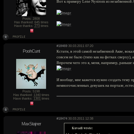
Вот к примеру Lene Nystrom из незабвенной 
Posts: 2808
Has thanked:
645
times
Have thanks:
273
times
#18469
30.03.2011 07:20
PoohCunt
Кстати, в этой самой незабвенной Акве, вокали
совсем не было (типо как на фотках сверху),
Впрочем чего это я, меня, например, раньше 
И вообще, мне кажется нужно создать тему 
немногочисленных девушек на портале, естес
Posts: 5198
Has thanked:
1340
times
Have thanks:
1301
times
#18474
30.03.2011 12:38
MaxStajner
Kuvadi wrote: