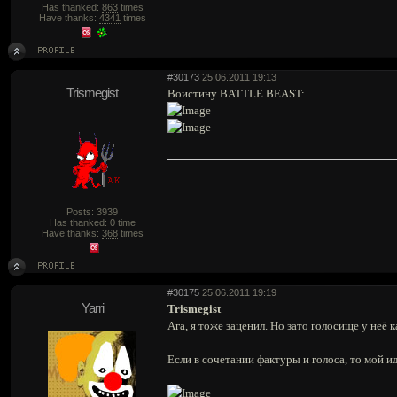
Has thanked:
863
times
Have thanks:
4341
times
#30173
25.06.2011 19:13
Trismegist
Воистину BATTLE BEAST:
Posts: 3939
Has thanked: 0 time
Have thanks:
368
times
#30175
25.06.2011 19:19
Yarri
Trismegist
Ага, я тоже заценил. Но зато голосище у неё к
Если в сочетании фактуры и голоса, то мой и