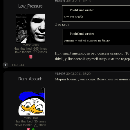
#18491
30.03.2011 15:13
Low_Pressure
PoohCunt wrote:
вот эта особа
Это кто?
PoohCunt wrote:
раньше у неё её совсем не было
Posts: 2808
Has thanked:
645
times
Have thanks:
273
times
При такой внешности это совсем неважно. То
ddx1
, у Яковлевой круглей лицо и менее вздер
#18495
30.03.2011 15:20
Ram_Abbalah
Мария Бринк ужасающа. Вовек мне не понять
Posts: 100
Has thanked:
35
times
Have thanks:
21
times