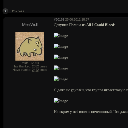
#30169
25.06.2011 18:57
MeatWolf
Девушка Полина из
All I Could Bleed
:
Posts: 12064
Has thanked:
2652
times
Have thanks:
2442
times
Я даже не удивлён, что группа играет такую
Но скрим у неё вполне ничегошный. Что даж