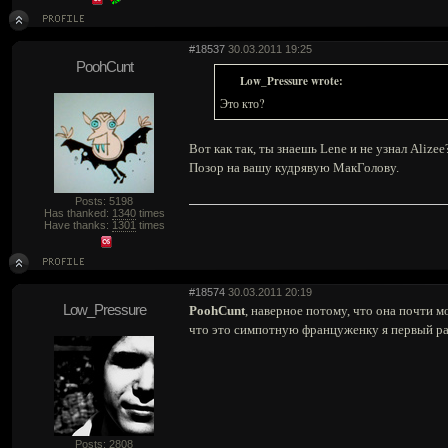
#18537
30.03.2011 19:25
PoohCunt
Low_Pressure wrote:
Это кто?
Вот как так, ты знаешь Lene и не узнал Alizee
Позор на вашу кудрявую МакГолову.
Posts: 5198
Has thanked:
1340
times
Have thanks:
1301
times
#18574
30.03.2011 20:19
Low_Pressure
PoohCunt
, наверное потому, что она почти м
что это симпотную француженку я первый ра
Posts: 2808