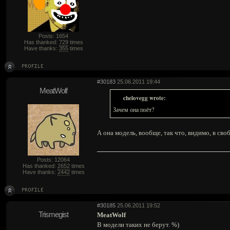
Posts: 1654
Has thanked:
729
times
Have thanks:
355
times
#30183
25.06.2011 19:44
MeatWolf
chelovegg wrote:
Зачем она поёт?
А она модель, вообще, так что, видимо, в сво
Posts: 12064
Has thanked:
2652
times
Have thanks:
2442
times
#30185
25.06.2011 19:52
Trismegist
MeatWolf
В модели таких не берут. %)