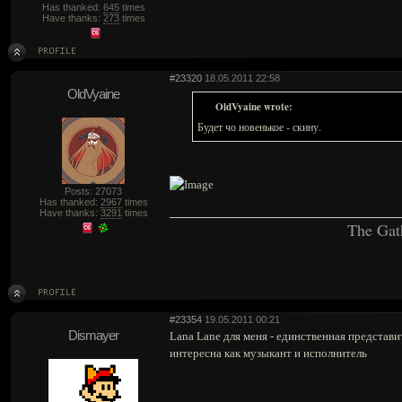
Has thanked:
645
times
Have thanks:
273
times
#23320
18.05.2011 22:58
OldVyaine
OldVyaine wrote:
Будет чо новенькое - скину.
Posts: 27073
Has thanked:
2967
times
Have thanks:
3291
times
The Gat
#23354
19.05.2011 00:21
Dismayer
Lana Lane для меня - единственная представ
интересна как музыкант и исполнитель