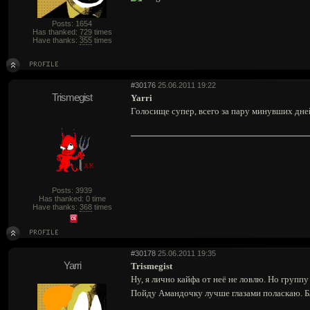
Posts: 1654
Has thanked:
729
times
Have thanks:
355
times
#30176
25.06.2011 19:22
Trismegist
Yarri
Голосище супер, всего за пару минувших дн
Posts: 3939
Has thanked: 0 time
Have thanks:
368
times
#30178
25.06.2011 19:35
Yarri
Trismegist
Ну, я лично кайфа от неё не ловлю. Но группу
Пойду Амандочку лучше глазами поласкаю. Бл