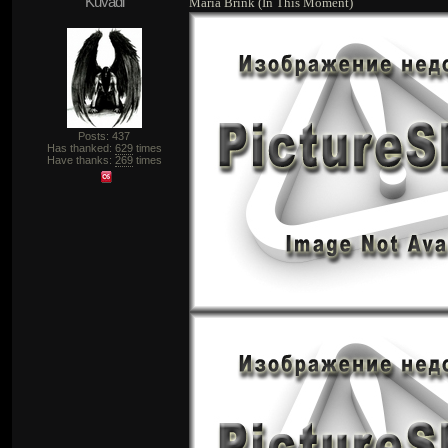
Kuvadi
Maria Brink (In This Moment)
Posts: 437
Has thanked:
629
times
Have thanks:
269
times