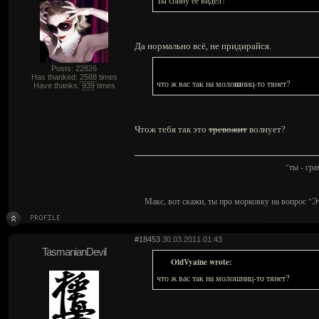
Ты спину её видел?
Да нормально всё, не придирайся.
Posts: 22826
Has thanked:
2588
times
ш
что ж вас так на моло
ниц-то тянет?
Have thanks:
939
times
Чтож тебя так это
тревожит
волнует?
"ты - гр
Макс, вот скажи, ты про морковку на вопрос "Э
#18453
30.03.2011 01:43
TasmanianDevil
OldVyaine wrote:
что ж вас так на молошниц-то тянет?