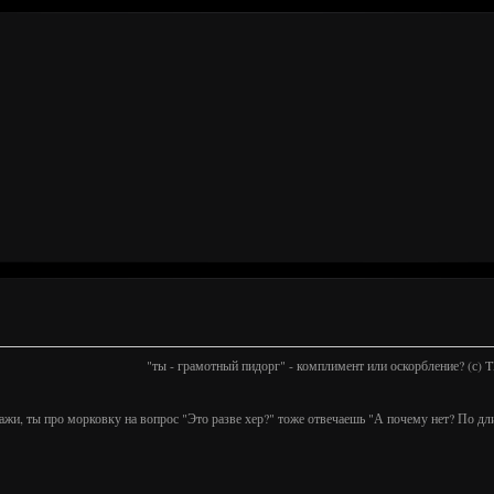
"ты - грамотный пидорг" - комплимент или оскорбление? (с)
ажи, ты про морковку на вопрос "Это разве хер?" тоже отвечаешь "А почему нет? По дл