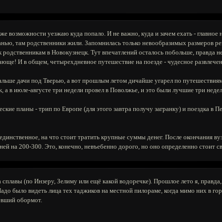
же возможности уезжаю куда попало. И не важно, куда и зачем ехать - главное 
занью, там родственники жили. Запомнилась только невообразимых размеров ре
 к родственникам в Новокузнецк. Тут впечатлений осталось побольше, правда н
рясающе! И в общем, четырехдневное путешествие на поезде - чудесное развлече
 дальше дачи под Тверью, а вот прошлым летом дичайше угарел по путешествиям
к, а в июле-августе три недели провел в Поволжье, и это были лучшие три нед
кие планы - трип по Европе (для этого завтра получу загранку) и поездка в 
 единственное, на что стоит тратить крупные суммы денег. После окончания в
ней на 200-300. Это, конечно, невъебенно дорого, но оно определенно стоит св
сплавы (по Инзеру, Зелиму или ещё какой водоречке). Прошлое лето я, правда,
 Надо было видеть лица тех таджиков на местной пилораме, когда мимо них в го
евший обормот.