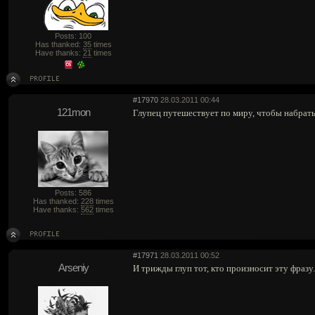
Posts: 100
Has thanked:
35
times
Have thanks:
21
times
#17970
28.03.2011 00:44
121mon
Глупец путешествует по миру, чтобы набрать
Posts: 586
Has thanked:
228
times
Have thanks:
562
times
#17971
28.03.2011 00:52
Arseniy
И трижды глуп тот, кто произносит эту фразу.