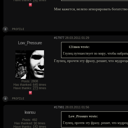
Have thanks:
142
times
Мне кажется, нелепо игнорировать богатство
#17977
28.03.2011 01:29
Low_Pressure
121mon wrote:
Глупец путешествует по миру, чтобы набрать
Глупец, прочтя эту фразу, решит, что мудрецы
Posts: 2808
Has thanked:
645
times
Have thanks:
273
times
#17981
28.03.2011 01:56
leansu
Low_Pressure wrote:
Posts: 492
Глупец, прочтя эту фразу, решит, что мудрец
Has thanked:
90
times
Have thanks:
142
times