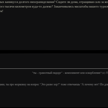
ых каникул и долгого нихераниделания? Сидите ли дома, отращивая сало за к
рез тысячи километров куда-то далеко? Заканчивались масштабы вашего туриз
ом!
"ты - грамотный пидорг" - комплимент или оскорбление? (с)
ажи, ты про морковку на вопрос "Это разве хер?" тоже отвечаешь "А почему нет? По дл