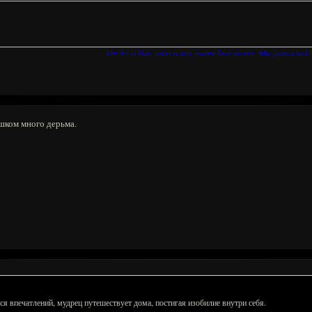
The sky is blue, water is wet, women have secrets. Who gives a fuck?
ишком много дерьма.
ся впечатлений, мудрец путешествует дома, постигая изобилие внутри себя.