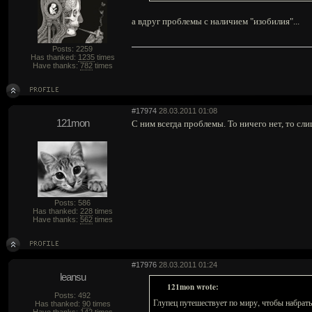
а вдруг проблемы с наличием "изобилия"...
Posts: 2259
Has thanked:
1235
times
Have thanks:
782
times
#17974
28.03.2011 01:08
121mon
С ним всегда проблемы. То ничего нет, то сл
Posts: 586
Has thanked:
228
times
Have thanks:
562
times
#17976
28.03.2011 01:24
leansu
121mon wrote:
Posts: 492
Глупец путешествует по миру, чтобы набрать
Has thanked:
90
times