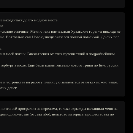
не находиться долго в одном месте.
ка.
е сильно эпичные. Меня очень впечатлили Уральские горы - я никогда не
ние. Вот только сам Новокузнецк оказался полной помойкой. До сих пор
.
ели в моей жизни. Впечатления от этих путешествий я подробнейшим
Петербург в июле. Еще были планы касаемо нового трипа по Белоруссии
уза и устройства на работу планирую заниматься этим как можно чаще.
оих денег.
 почти всё просрал из-за перелома, только однажды вытащили меня на
рдом одиночестве (отстал ибо), неистово матерясь, прошествовал по