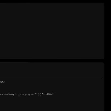
 TDM
ине любому херу не уступит"? (с) MeatWolf