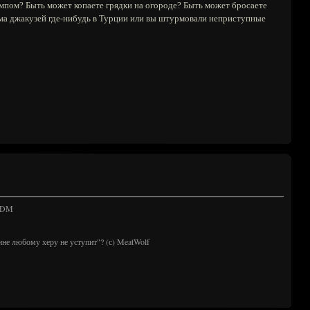
омпом? Быть может копаете грядки на огороде? Быть может бросаете
ма джакузей где-нибудь в Турции или вы штурмовали неприступные
 TDM
ине любому херу не уступит"? (с) MeatWolf