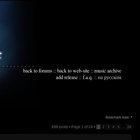
back to forums
::
back to web-site
::
music archive
add release
::
f.a.q.
::
на русском
▪
Bookmark topic
698 posts • Page
1
of
24
•
...
1
2
3
4
5
24