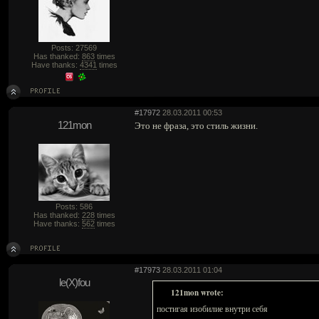
Posts: 27569
Has thanked:
863
times
Have thanks:
4341
times
#17972
28.03.2011 00:53
121mon
Это не фраза, это стиль жизни.
Posts: 586
Has thanked:
228
times
Have thanks:
562
times
#17973
28.03.2011 01:04
le(X)fou
121mon wrote:
постигая изобилие внутри себя