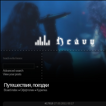
Search on the forums:
Advanced search
View your posts
Путешествия, поездки
Board index
»
Оффтопик
»
Курилка
#17818
27.03.2011 03:17