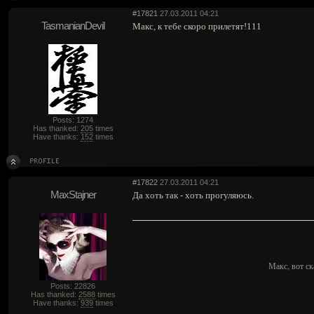
#17821
27.03.2011 04:21
TasmanianDevil
Макс, к тебе скоро прилетят!111
Posts: 1274
Has thanked:
205
times
Have thanks:
152
times
#17822
27.03.2011 04:21
MaxStajner
Да хоть так - хоть прогуляюсь.
Макс, вот ск
Posts: 22826
Has thanked:
2588
times
Have thanks:
939
times