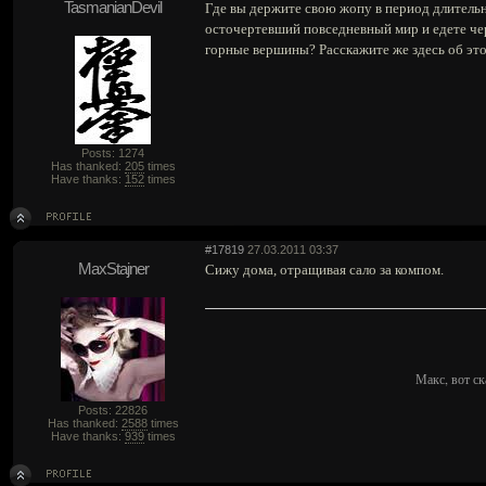
TasmanianDevil
Где вы держите свою жопу в период длительн
осточертевший повседневный мир и едете че
горные вершины? Расскажите же здесь об эт
Posts: 1274
Has thanked:
205
times
Have thanks:
152
times
#17819
27.03.2011 03:37
MaxStajner
Сижу дома, отращивая сало за компом.
Макс, вот ск
Posts: 22826
Has thanked:
2588
times
Have thanks:
939
times