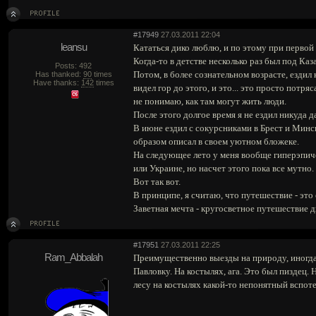
#17949
27.03.2011 22:04
leansu
Кататься дико люблю, и по этому при первой 
Когда-то в детстве несколько раз был под Ка
Posts: 492
Потом, в более сознательном возрасте, ездил
Has thanked:
90
times
Have thanks:
142
times
видел гор до этого, и это... это просто пот
не понимаю, как там могут жить люди.
После этого долгое время я не ездил никуда
В июне ездил с сокурсниками в Брест и Минс
образом описал в своем уютном бложеке.
На следующее лето у меня вообще гиперэпичес
или Украине, но насчет этого пока все мутно.
Вот так вот.
В принципе, я считаю, что путешествие - это
Заветная мечта - кругосветное путешествие д
#17951
27.03.2011 22:25
Ram_Abbalah
Преимущественно выезды на природу, иногда 
Павловку. На костылях, ага. Это был пиздец.
лесу на костылях какой-то непонятный вспот