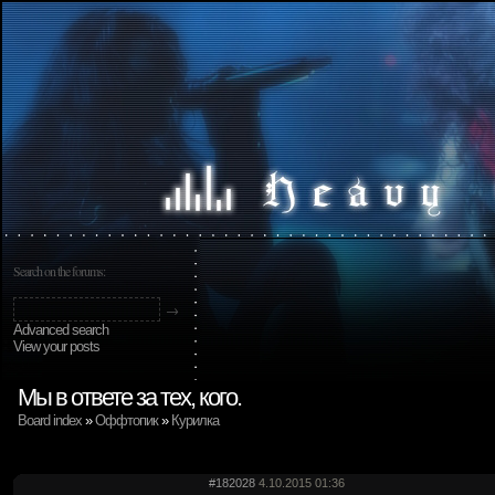
Search on the forums:
Advanced search
View your posts
Мы в ответе за тех, кого.
Board index
»
Оффтопик
»
Курилка
#182028
4.10.2015 01:36