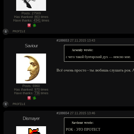
Posts: 27569
Has thanked:
863
times
Have thanks:
4341
times
#188653
27.11.2015 13:43
Saviour
Arseniy wrote:
с чего такой бунтарский дух — неясно мне.
Всё очень просто - ты любишь слушать рок. 
Posts: 6960
Has thanked:
970
times
Have thanks:
736
times
#188654
27.11.2015 13:46
Dismayer
Saviour wrote:
РОК - ЭТО ПРОТЕСТ