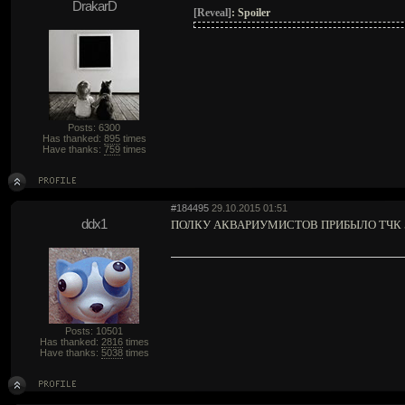
DrakarD
[Reveal]
:
Spoiler
Posts: 6300
Has thanked:
895
times
Have thanks:
759
times
#184495
29.10.2015 01:51
ddx1
ПОЛКУ АКВАРИУМИСТОВ ПРИБЫЛО ТЧК 5
Posts: 10501
Has thanked:
2816
times
Have thanks:
5038
times