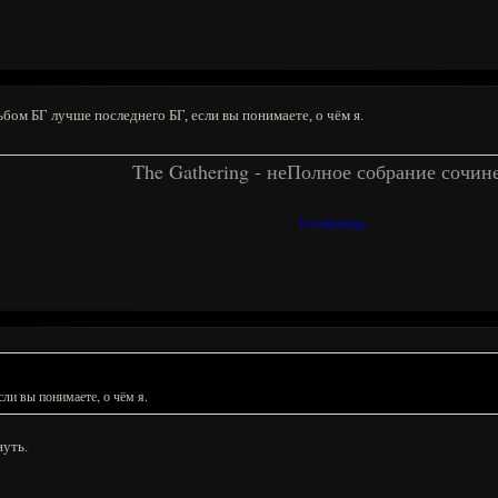
бом БГ лучше последнего БГ, если вы понимаете, о чём я.
The Gathering - неПолное собрание сочин
kivenkantaja
ли вы понимаете, о чём я.
нуть.