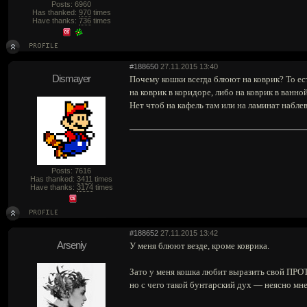
Posts: 6960
Has thanked:
970
times
Have thanks:
736
times
#188650
27.11.2015 13:40
Dismayer
Почему кошки всегда блюют на коврик? То ест
на коврик в коридоре, либо на коврик в ванной
Нет чтоб на кафель там или на ламинат набле
Posts: 7616
Has thanked:
3411
times
Have thanks:
3174
times
#188652
27.11.2015 13:42
Arseniy
У меня блюют везде, кроме коврика.
Зато у меня кошка любит выразить свой ПРОТЕ
но с чего такой бунтарский дух — неясно мне