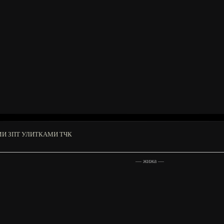
МИ ЗПТ УЛИТКАМИ ТЧК
—
жижа
—