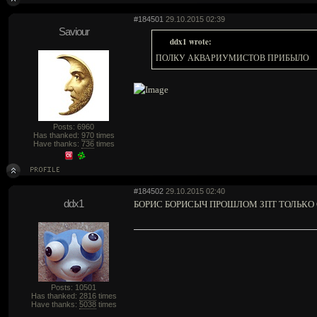
#184501
29.10.2015 02:39
Saviour
ddx1 wrote:
ПОЛКУ АКВАРИУМИСТОВ ПРИБЫЛО
Posts: 6960
Has thanked:
970
times
Have thanks:
736
times
#184502
29.10.2015 02:40
ddx1
БОРИС БОРИСЫЧ ПРОШЛОМ ЗПТ ТОЛЬКО 
Posts: 10501
Has thanked:
2816
times
Have thanks:
5038
times