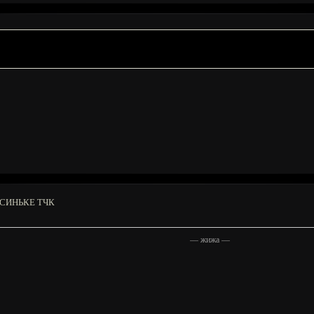
СИНЬКЕ ТЧК
—
жижа
—