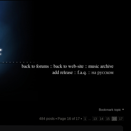
back to forums
::
back to web-site
::
music archive
add release
::
f.a.q.
::
на русском
▪
Bookmark topic
484 posts • Page
16
of
17
•
...
1
13
14
15
16
17