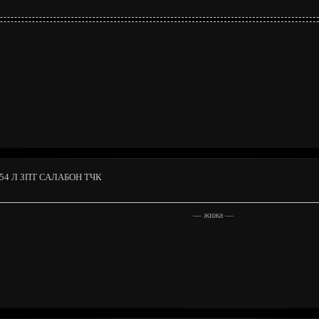
4 Л ЗПТ САЛАБОН ТЧК
—
жижа
—