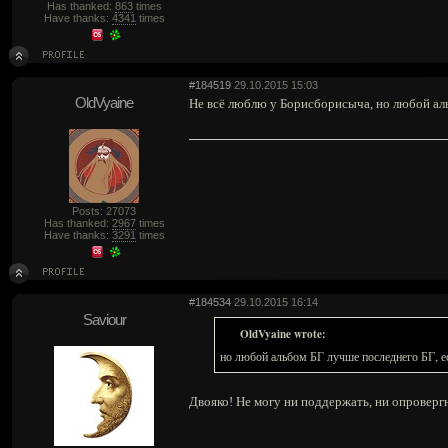
Has thanked:
863
times
Have thanks:
4341
times
#184519
29.10.2015 15:03
OldVyaine
Не всё люблю у Борисборисыча, но любой аль
Posts: 27073
Has thanked:
2967
times
Have thanks:
3291
times
#184534
29.10.2015 16:14
Saviour
OldVyaine wrote:
но любой альбом БГ лучше последнего БГ, ес
Двояко! Не могу ни поддержать, ни опроверг