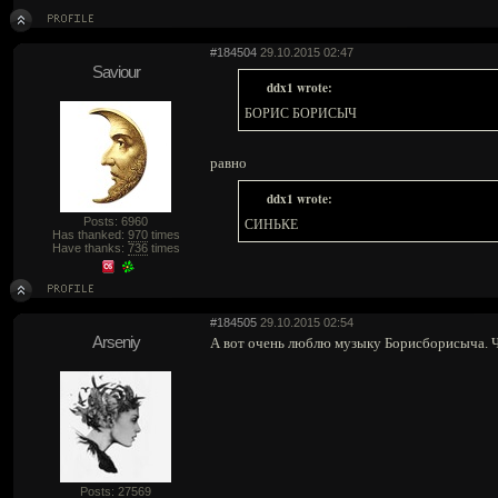
#184504
29.10.2015 02:47
Saviour
ddx1 wrote:
БОРИС БОРИСЫЧ
равно
ddx1 wrote:
Posts: 6960
СИНЬКЕ
Has thanked:
970
times
Have thanks:
736
times
#184505
29.10.2015 02:54
Arseniy
А вот очень люблю музыку Борисборисыча. 
Posts: 27569