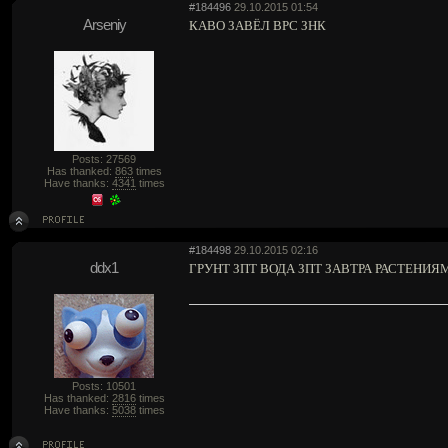
#184496
29.10.2015 01:54
Arseniy
КАВО ЗАВЁЛ ВРС ЗНК
Posts: 27569
Has thanked:
863
times
Have thanks:
4341
times
#184498
29.10.2015 02:16
ddx1
ГРУНТ ЗПТ ВОДА ЗПТ ЗАВТРА РАСТЕНИЯ
Posts: 10501
Has thanked:
2816
times
Have thanks:
5038
times