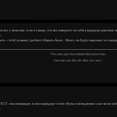
ь вот у меня как: если я слышу, что кот извергает из себя в коридоре рвотные
.
вать -- чтоб хозяину удобнее убирать было... Нееет, он будто нарошно это ка
"Two men gaze from behind their prison bars.
One man sees dirt, the other sees stars."
СТ: она ненавидит, если в коридоре стоит обувь и немедленно ссыт возле неё. 
.