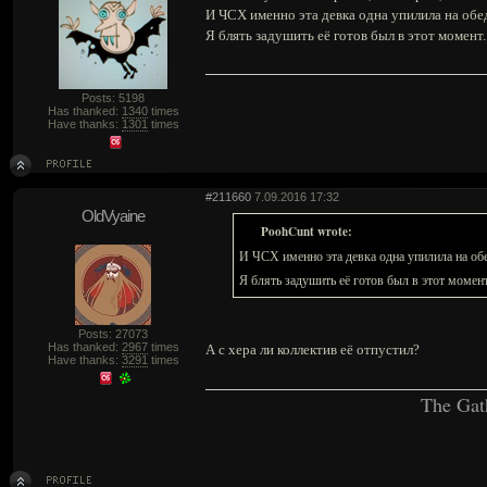
И ЧСХ именно эта девка одна упилила на обед,
Я блять задушить её готов был в этот момент.
Posts: 5198
Has thanked:
1340
times
Have thanks:
1301
times
#211660
7.09.2016 17:32
OldVyaine
PoohCunt wrote:
И ЧСХ именно эта девка одна упилила на обед,
Я блять задушить её готов был в этот момент
Posts: 27073
Has thanked:
2967
times
А с хера ли коллектив её отпустил?
Have thanks:
3291
times
The Gat