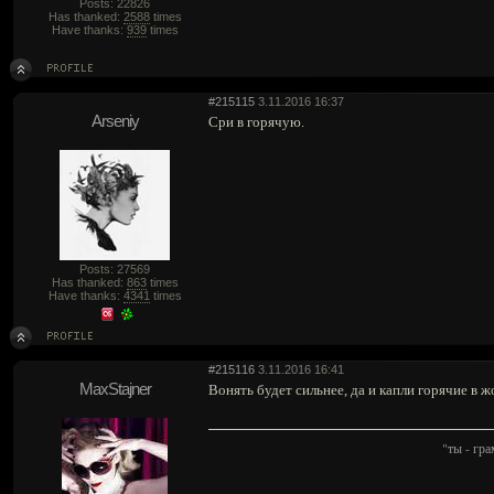
Posts: 22826
Has thanked:
2588
times
Have thanks:
939
times
#215115
3.11.2016 16:37
Arseniy
Сри в горячую.
Posts: 27569
Has thanked:
863
times
Have thanks:
4341
times
#215116
3.11.2016 16:41
MaxStajner
Вонять будет сильнее, да и капли горячие в ж
"ты - гр