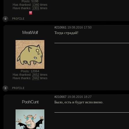
Posts: 5198
Has thanked:
1340
times
Have thanks:
1301
times
#210661
19.08.2016 17:50
MeatWolf
Тогда страдай!
Posts: 12064
Has thanked:
2652
times
Have thanks:
2442
times
#210667
19.08.2016 18:27
PoohCunt
Было, есть и будет исполнено.