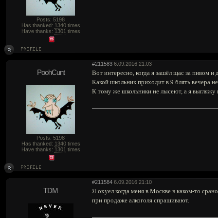
Posts: 5198
Has thanked:
1340
times
Have thanks:
1301
times
#211583
6.09.2016 21:03
PoohCunt
Вот интересно, когда я зашёл щас за пивом и
Какой школьник приходит в 9 блять вечера н
К тому же школьники не лысеют, а я выгляжу
Posts: 5198
Has thanked:
1340
times
Have thanks:
1301
times
#211584
6.09.2016 21:10
TDM
Я охуел когда меня в Москве в каком-то сран
при продаже алкоголя спрашивают.