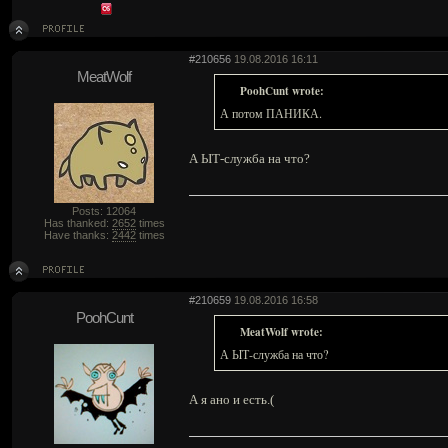
#210656
19.08.2016 16:11
MeatWolf
PoohCunt wrote:
А потом ПАНИКА.
А ЫТ-служба на что?
Posts: 12064
Has thanked:
2652
times
Have thanks:
2442
times
#210659
19.08.2016 16:58
PoohCunt
MeatWolf wrote:
А ЫТ-служба на что?
А я ано и есть.(