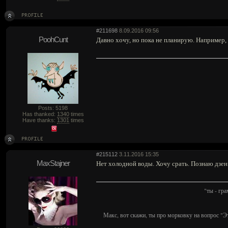
#211698
8.09.2016 09:56
PoohCunt
Давно хочу, но пока не планирую. Например, 
Posts: 5198
Has thanked:
1340
times
Have thanks:
1301
times
#215112
3.11.2016 15:35
MaxStajner
Нет холодной воды. Хочу срать. Познаю дзен
"ты - гр
Макс, вот скажи, ты про морковку на вопрос "Э