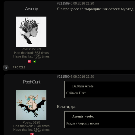
#211589
6.09.2016 21:20
Arseniy
Я в процессе её выращивания совсем муртад.
Posts: 27569
Has thanked:
863
times
Have thanks:
4341
times
#211590
6.09.2016 21:20
PoohCunt
Dr.Stein wrote:
Саймон Пегг
Кстати, да.
Arseniy wrote:
Posts: 5198
Когда я бороду носил
Has thanked:
1340
times
Have thanks:
1301
times