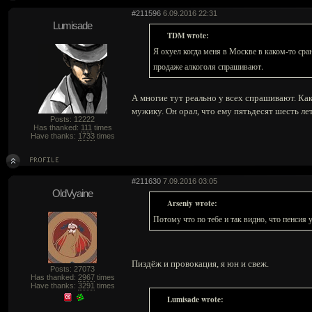
#211596
6.09.2016 22:31
Lumisade
TDM wrote:
Я охуел когда меня в Москве в каком-то сра
продаже алкоголя спрашивают.
А многие тут реально у всех спрашивают. Ка
мужику. Он орал, что ему пятьдесят шесть лет
Posts: 12222
Has thanked:
111
times
Have thanks:
1733
times
#211630
7.09.2016 03:05
OldVyaine
Arseniy wrote:
Потому что по тебе и так видно, что пенсия 
Пиздёж и провокация, я юн и свеж.
Posts: 27073
Has thanked:
2967
times
Have thanks:
3291
times
Lumisade wrote: