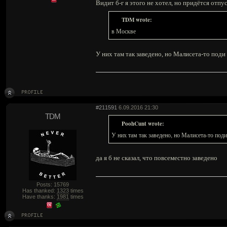
Видит б-г я этого не хотел, но придётся отпус
TDM wrote:
в Москве
У них там так заведено, но Малисета-то поди
#211591
6.09.2016 21:30
TDM
PoohCunt wrote:
У них там так заведено, но Малисета-то под
да я б не сказал, что повсеместно заведено
Posts: 15769
Has thanked:
1323
times
Have thanks:
1981
times