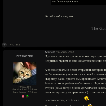
она была непреклонна
Вахтёрский синдром.
The Gat
#211650
7.09.2016 14:52
bessmertnik
О, у меня раньше спрашивали паспорт при пок
небритым мужем за спиной автоматически пер
А вообще реально бесят старушки, которые 
но бесконечная уверенность в своей правоте 
квартиру даже, просто вымораживает. Хочетс
А еще тетки на работе выбешивают. Одна на 
Posts: 264
отпуск (сама-то три дня не догуляла!) и кажд
Has thanked:
52
times
должна зарплату выпрашивать"). Я зашла на 
Have thanks:
52
times
нечеловечески, кто б знал.