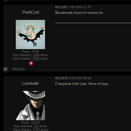
#211661
7.09.2016 17:37
PoohCunt
Коллектив охуел от наглости.
Posts: 5198
Has thanked:
1340
times
Have thanks:
1301
times
#211675
8.09.2016 00:23
Lumisade
Говорили тебе уже: беги оттуда.
Posts: 12222
Has thanked:
111
times
Have thanks:
1733
times