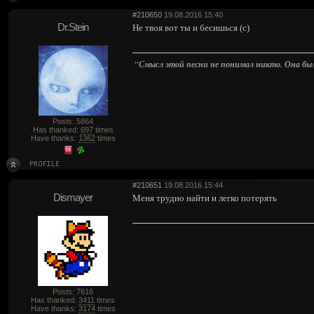
#210650
19.08.2016 15:40
Dr.Stein
Не твоя вот ты и бесишься (с)
"Смысл этой песни не понимал никто. Она была 
Posts: 5864
Has thanked:
697
times
Have thanks:
1362
times
#210651
19.08.2016 15:44
Dismayer
Меня трудно найти и легко потерять
Posts: 7616
Has thanked:
3411
times
Have thanks:
3174
times