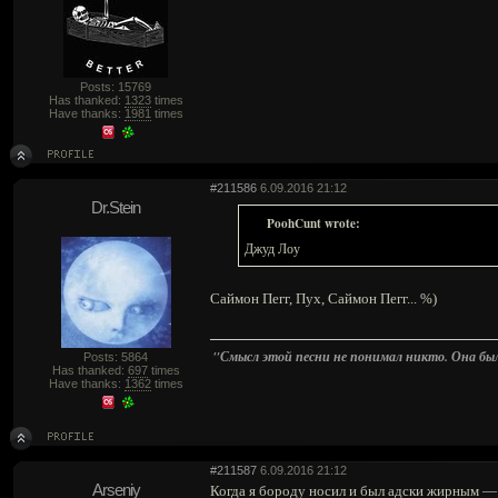
Posts: 15769
Has thanked:
1323
times
Have thanks:
1981
times
#211586
6.09.2016 21:12
Dr.Stein
PoohCunt wrote:
Джуд Лоу
Саймон Пегг, Пух, Саймон Пегг... %)
"Смысл этой песни не понимал никто. Она была 
Posts: 5864
Has thanked:
697
times
Have thanks:
1362
times
#211587
6.09.2016 21:12
Arseniy
Когда я бороду носил и был адски жирным —