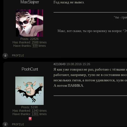
MaxStajner
Год назад не вывез.
"ты - гр
Макс, вот скажи, ты про морковку на вопрос "Э
Posts: 22826
Has thanked:
2588
times
Have thanks:
939
times
#210649
19.08.2016 15:26
PoohCunt
Я как уже говорил не раз, работаю с тёлкам
работают, например, тупо не в состоянии во
нескольких гигов, а потом удивляются, хули 
А потом ПАНИКА.
Posts: 5198
Has thanked:
1340
times
Have thanks:
1301
times