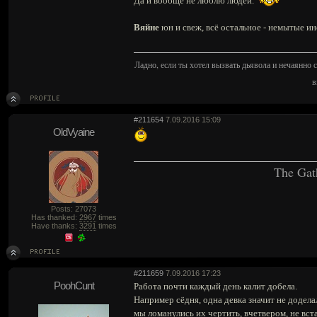
Да и вообще не люблю людей.
Вяйне
юн и свеж, всё остальное - немытые и
Ладно, если ты хотел вызвать дьявола и нечаянно с
в
#211654
7.09.2016 15:09
OldVyaine
The Gat
Posts: 27073
Has thanked:
2967
times
Have thanks:
3291
times
#211659
7.09.2016 17:23
PoohCunt
Работа почти каждый день калит добела.
Например сёдня, одна девка значит не доделал
мы ломанулись их чертить, вчетвером, не вста