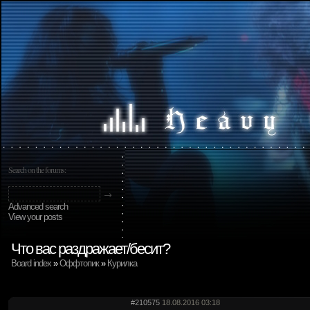
Search on the forums:
Advanced search
View your posts
Что вас раздражает/бесит?
Board index
»
Оффтопик
»
Курилка
#210575
18.08.2016 03:18