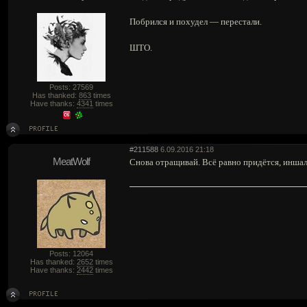
Побрился и похудел — перестали.
ШТО.
Posts: 27569
Has thanked:
863
times
Have thanks:
4341
times
#211588
6.09.2016 21:18
MeatWolf
Снова отращивай. Всё равно придётся, иншал
Posts: 12064
Has thanked:
2652
times
Have thanks:
2442
times