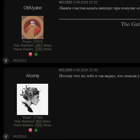
#211592
6.09.2016 21:52
OldVyaine
Лишён счастья казать пачпорт при покупке ал
The Gat
Posts: 27073
Has thanked:
2967
times
Have thanks:
3291
times
#211593
6.09.2016 21:55
Arseniy
Потому что по тебе и так видно, что пенсия у
Posts: 27569
Has thanked:
863
times
Have thanks:
4341
times