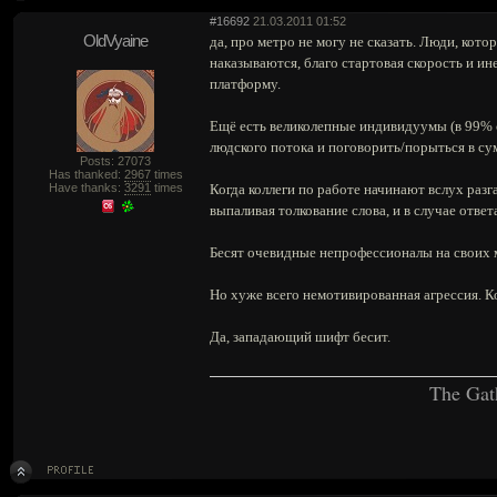
#16692
21.03.2011 01:52
OldVyaine
да, про метро не могу не сказать. Люди, котор
наказываются, благо стартовая скорость и и
платформу.
Ещё есть великолепные индивидуумы (в 99%
людского потока и поговорить/порыться в су
Posts: 27073
Has thanked:
2967
times
Have thanks:
3291
times
Когда коллеги по работе начинают вслух разг
выпаливая толкование слова, и в случае отв
Бесят очевидные непрофессионалы на своих м
Но хуже всего немотивированная агрессия. Ко
Да, западающий шифт бесит.
The Gat