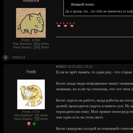
MeatWolf
DrakarD wrote:
Да и проще это...это тебе не пимпочка
Posts: 12064
Has thanked:
2652
times
Have thanks:
2442
times
#16617
20.03.2011 23:11
Fenih
Если не врёт память, то один ряд - это старая
Бесит, когда люди неправильно пишут названи
название, но если ты считаешь, что это твоя 
Бесит сидеть на работе, когда работы на сего
домой, приходится сидеть и пинать хуи. Ну ко
периодически сижу. Моё прямое непосредствен
Posts: 5734
Has thanked:
781
times
оно одно есть на этом свете.
Have thanks:
789
times
Бесят скандалы соседей за тоненькой стеночк