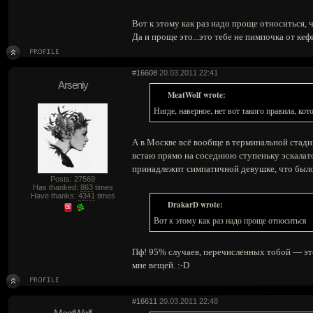
Вот к этому как раз надо проще относиться, 
Да и проще это...это тебе не пимпочка 
#16608
20.03.2011 22:41
Arseniy
MeatWolf wrote:
Нигде, наверное, нет вот такого правил
А в Москве всё вообще в терминальной стадии
встаю прямо на соседнюю ступеньку эскалатор
принадлежит симпатичной девушке, что было
Posts: 27569
Has thanked:
863
times
Have thanks:
4341
times
DrakarD wrote:
Вот к этому как раз надо проще относиться
Пф! 95% случаев, перечисленных тобой — эт
мне вещей. :-D
#16611
20.03.2011 22:48