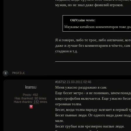
мужик, но не знал даже фамилий игроков.
OldVyaine wrote:
Мяуканье китайских комментаторов тоже до
Я и говорю, либо те трое, либо англичане, ко
даже и лучше без комментариев в чём-то, сам
стадион и т.д.
#16712
21.03.2011 02:46
leansu
Меня ужасно раздражаю я сам.
Еще бесит метро - я не понимаю, зачем понадо
Posts: 492
клаустрофобия включается. Еще ужасно бесит 
Has thanked:
90
times
Have thanks:
142
times
огромная толпа.
Бесит, когда толпа народу залезает в первый 
Бесят пьяные люди. От одного вида даже подд
мало.
Бесят грубые или чрезмерно наглые люди.