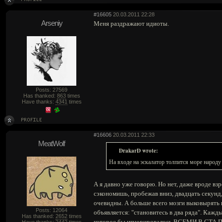
#16605
20.03.2011 22:28
Arseniy
Меня раздражают идиоты.
Posts: 27569
Has thanked:
863
times
Have thanks:
4341
times
#16606
20.03.2011 22:33
MeatWolf
DrakarD wrote:
На входе на эскалатор толпится море народу
А я давно уже говорю. Но нет, даже вроде вз
сэкономишь, пробежав вниз, двадцать секунд,
очевидны. А больше всего мозги выковырять 
Posts: 12064
объявляется: "становитесь в два ряда". Кажды
Has thanked:
2652
times
которое бы игнорировалось ВСЕМИ В СТ