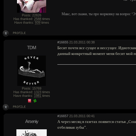
Макс, вот скажи, ты про морковку на вопрос "Э
Posts: 22826
Has thanked:
2588
times
Have thanks:
939
times
#16655
21.03.2011 00:38
TDM
Бесит почти все сущее и нессущее. Идиотские 
данный конкретный момент меня бесит мой но
Posts: 15769
Has thanked:
1323
times
Have thanks:
1981
times
#16657
21.03.2011 00:41
Arseniy
А через месяц в газетах появится статья „Со
отбеливая зубы”.