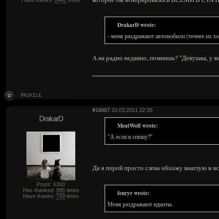
Have thanks:
2442
times
DrakarD wrote:
- меня раздражают автомобили (точнее их х
А на радио недавно, помнишь? "Девушка, у ва
#16607
20.03.2011 22:39
DrakarD
MeatWolf wrote:
"А если я спешу?"
Да я порой просто слева обхожу внаглую и вс
Posts: 6300
Has thanked:
895
times
fenryr wrote:
Have thanks:
759
times
Меня раздражают идиоты.