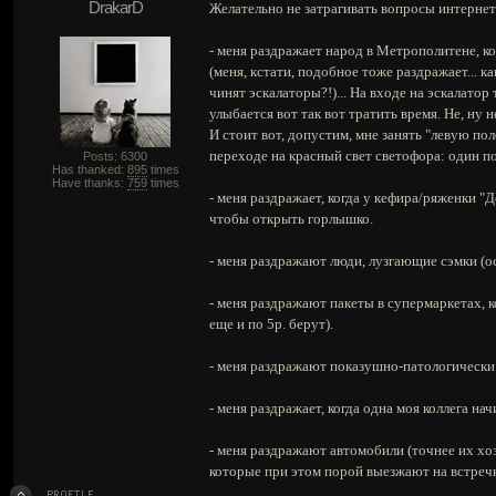
DrakarD
Желательно не затрагивать вопросы интернет
- меня раздражает народ в Метрополитене, к
(меня, кстати, подобное тоже раздражает... к
чинят эскалаторы?!)... На входе на эскалато
улыбается вот так вот тратить время. Не, ну 
И стоит вот, допустим, мне занять "левую по
переходе на красный свет светофора: один п
Posts: 6300
Has thanked:
895
times
Have thanks:
759
times
- меня раздражает, когда у кефира/ряженки "
чтобы открыть горлышко.
- меня раздражают люди, лузгающие сэмки (о
- меня раздражают пакеты в супермаркетах, к
еще и по 5р. берут).
- меня раздражают показушно-патологически
- меня раздражает, когда одна моя коллега на
- меня раздражают автомобили (точнее их хоз
которые при этом порой выезжают на встречку