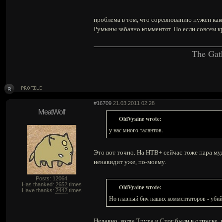
проблема в том, что соревнованию нужен как
Румыны забавно комментят. Но если совсем кр
The Gat
#16709
21.03.2011 02:28
MeatWolf
OldVyaine wrote:
у нас много талантов.
Это вот точно. На НТВ+ сейчас тоже пара муда
ненавидит уже, по-моему.
Posts: 12064
Has thanked:
2652
times
OldVyaine wrote:
Have thanks:
2442
times
Но главный бич наших комментаторов - уби
Недавно, когда Труха и Стог были в отпуске,