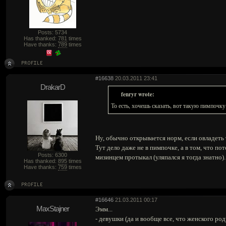
Posts: 5734
Has thanked:
781
times
Have thanks:
789
times
#16638
20.03.2011 23:41
DrakarD
fenryr wrote:
То есть, хочешь сказать, вот такую пимпочк
Ну, обычно открывается норм, если овладеть 
Тут дело даже не в пимпочке, а в том, что п
Posts: 6300
мизинцем протыкал (уляпался я тогда знатно).
Has thanked:
895
times
Have thanks:
759
times
#16646
21.03.2011 00:17
MaxStajner
Эмм...
- девушки (да и вообще все, что женского ро