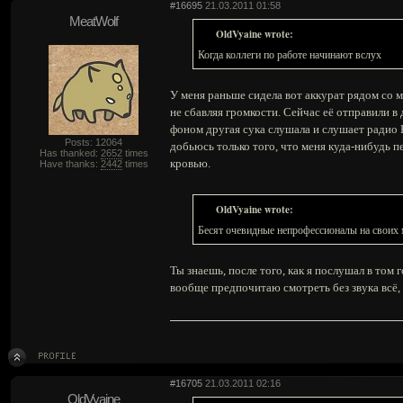
#16695
21.03.2011 01:58
MeatWolf
OldVyaine wrote:
Когда коллеги по работе начинают вслух
У меня раньше сидела вот аккурат рядом со м
не сбавляя громкости. Сейчас её отправили в 
фоном другая сука слушала и слушает радио Е
Posts: 12064
добьюсь только того, что меня куда-нибудь п
Has thanked:
2652
times
кровью.
Have thanks:
2442
times
OldVyaine wrote:
Бесят очевидные непрофессионалы на своих 
Ты знаешь, после того, как я послушал в том
вообще предпочитаю смотреть без звука всё
#16705
21.03.2011 02:16
OldVyaine