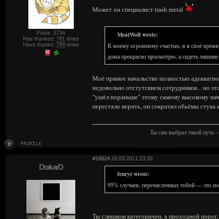
Может он специалист trash metal
Posts: 5734
MeatWolf wrote:
Has thanked:
781
times
Have thanks:
789
times
К моему огромному счастью, я в своё время с
дома прекрасно просмотрю, а сидеть лишние 
Моё прямое начальство полностью адекватно, 
недовольно отстутсвием сотрудников... но эт
"ушёл пораньше" этому самому высокому нач
перестало верить, он сократил обьёмы стука 
Ты сам выбрал такой путь - 
#16624
20.03.2011 23:30
DrakarD
fenryr wrote:
95% случаев, перечисленных тобой — это по
Ты слишком категоричен, а проходной порог,