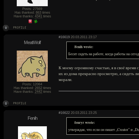
Posts: 27569
Has thanked:
863
times
Have thanks:
4341
times
#16619
20.03.2011 23:17
MeatWolf
Fenih wrote:
Бесит сидеть на работе, когда работы на сего
К моему огромному счастью, я в своё время с
их из дома прекрасно просмотрю, а сидеть ли
морали.
Posts: 12064
Has thanked:
2652
times
Have thanks:
2442
times
#16622
20.03.2011 23:25
Fenih
fenryr wrote:
утверждая, что если он пишет „Creator” и „D