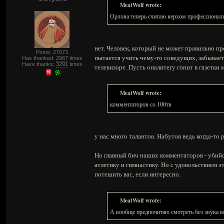
MeatWolf wrote:
Орлова теперь считаю верхом профессионал
нет. Человек, который не может правильно пр
Posts: 27073
пытается учить чему-то соведущих, забывает т
Has thanked:
2967
times
Have thanks:
3291
times
телевизоре. Пусть оналитегу гонит в газетки 
MeatWolf wrote:
комментаторов со 100тв
у нас много талантов. Набутов ведь когда-то
Но главный бич наших комментаторов - убий
атлетику и гимнастику. Но с удовольствием 
потешить вас, если интересно.
MeatWolf wrote:
А вообще предпочитаю смотреть без звука в