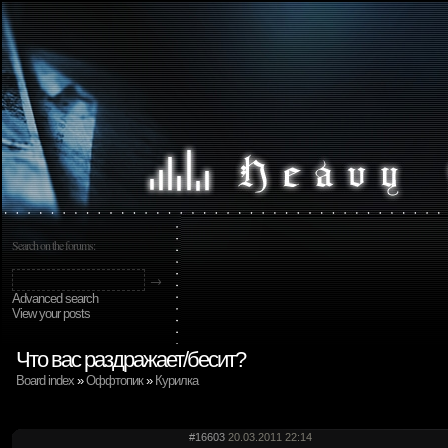
Search on the forums:
Advanced search
View your posts
Что вас раздражает/бесит?
Board index
»
Оффтопик
»
Курилка
#16603
20.03.2011 22:14