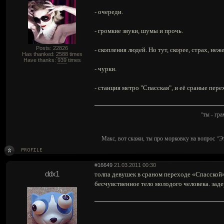
- очереди.
- громкие звуки, шумы и прочь.
Posts: 22826
- скопления людей. Но тут, скорее, страх, не
Has thanked:
2588
times
Have thanks:
939
times
- чурки.
- станция метро "Спасская", и её сраные пере
"ты - гр
Макс, вот скажи, ты про морковку на вопрос "Э
#16649
21.03.2011 00:30
ddx1
толпа девушек в сраном переходе «Спасской» 
бесчувственное тело молодого человека. зад