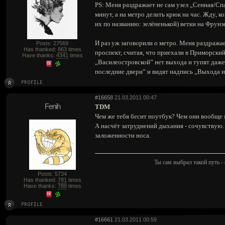
PS: Меня раздражает не сам узел „Сенная/Спа
минут, а на метро делать крюк на час. Жду, к
их по названию: зелёненькой) ветки на Фрун
И раз уж заговорили о метро. Меня раздраж
Posts: 27569
Has thanked:
863
times
проспект, считая, что приехали в Приморский
Have thanks:
4341
times
„Василеостровской” нет выхода и тупят даже 
последние двери” и видят надпись „Выхода не
#16658
21.03.2011 00:47
Fenih
TDM
Чем же тебя бесит ноутбук? Чем они вообще 
А насчёт затруднений дыхания - сочувствую. 
заложенности носа.
Ты сам выбрал такой путь - 
Posts: 5734
Has thanked:
781
times
Have thanks:
789
times
#16661
21.03.2011 00:59