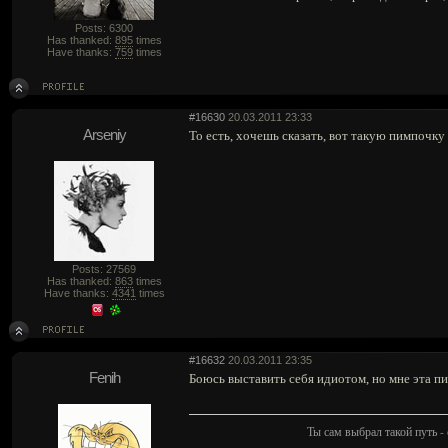
Posts: 6300
Has thanked:
895
times
Have thanks:
759
times
#16630
20.03.2011 23:33
Arseniy
То есть, хочешь сказать, вот такую пимпочку
Posts: 27569
Has thanked:
863
times
Have thanks:
4341
times
#16632
20.03.2011 23:35
Fenih
Боюсь выставить себя идиотом, но мне эта п
Ты сам выбрал такой путь - 