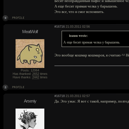
Бесит неоправданный пафос и завышенное чс
А еще бесит прямая челка у барышень.
Это все, что я смог вспомнить.
#16716
21.03.2011 02:56
MeatWolf
leansu wrote:
А еще бесит прямая челка у барышень.
Это вообще кошмар кошмаров, я считаю ^^ Н
Posts: 12064
Has thanked:
2652
times
Have thanks:
2442
times
#16718
21.03.2011 02:57
Arseniy
Да. Это ужас. Я вот с такой, например, полго