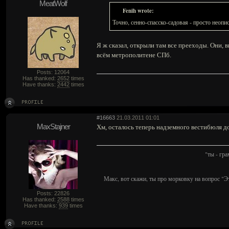
MeatWolf
Fenih wrote:
Точно, сенно-спасско-садовая - просто неоп
Я ж сказал, открыли там все прееходы. Они, 
всём метрополитене СПб.
Posts: 12064
Has thanked:
2652
times
Have thanks:
2442
times
#16663
21.03.2011 01:01
MaxStajner
Хм, осталось теперь надземного вестибюля дож
"ты - гр
Макс, вот скажи, ты про морковку на вопрос "Э
Posts: 22826
Has thanked:
2588
times
Have thanks:
939
times