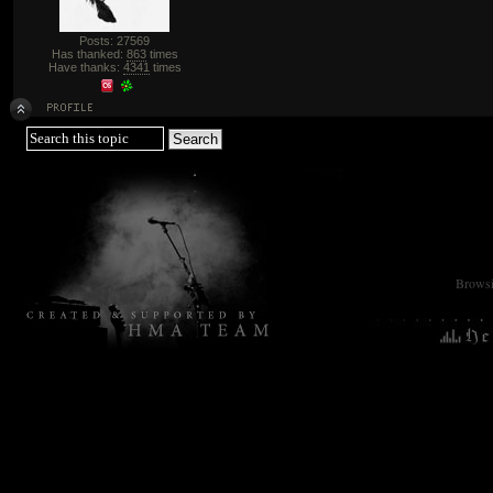
Posts: 27569
Has thanked:
863
times
Have thanks:
4341
times
Browsin