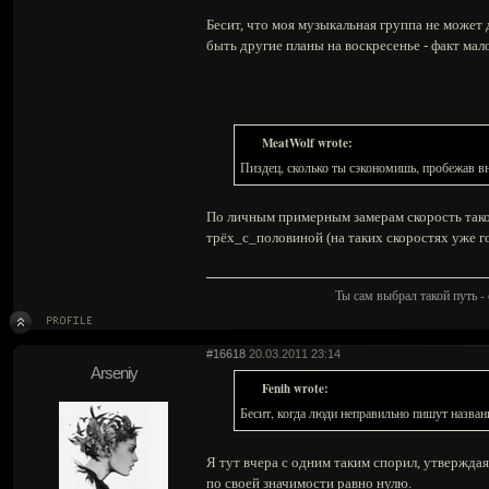
Бесит, что моя музыкальная группа не может 
быть другие планы на воскресенье - факт ма
MeatWolf wrote:
Пиздец, сколько ты сэкономишь, пробежав вн
По личным примерным замерам скорость таког
трёх_с_половиной (на таких скоростях уже го
Ты сам выбрал такой путь - 
#16618
20.03.2011 23:14
Arseniy
Fenih wrote:
Бесит, когда люди неправильно пишут назва
Я тут вчера с одним таким спорил, утверждая,
по своей значимости равно нулю.