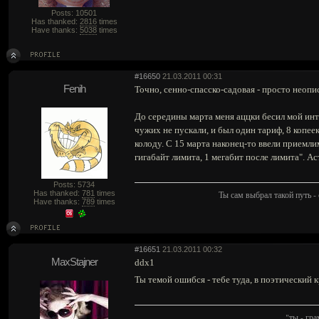
Posts: 10501
Has thanked:
2816
times
Have thanks:
5038
times
#16650
21.03.2011 00:31
Fenih
Точно, сенно-спасско-садовая - просто неоп
До середины марта меня аццки бесил мой инт
чужих не пускали, и был один тариф, 8 копее
колоду. С 15 марта наконец-то ввели приемли
гигабайт лимита, 1 мегабит после лимита". 
Posts: 5734
Ты сам выбрал такой путь - 
Has thanked:
781
times
Have thanks:
789
times
#16651
21.03.2011 00:32
MaxStajner
ddx1
Ты темой ошибся - тебе туда, в поэтический
"ты - гр