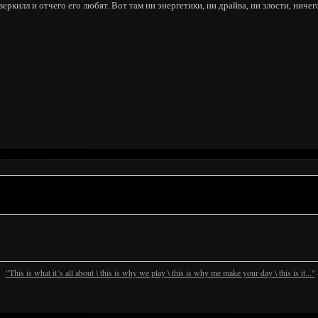
ркилл и отчего его любят. Вот там ни энергетики, ни драйва, ни злости, ничег
"This is what it´s all about \ this is why we play \ this is why me make your day \ this is it..."