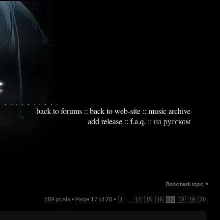
back to forums
::
back to web-site
::
music archive
add release
::
f.a.q.
::
на русском
▪
Bookmark topic
589 posts • Page
17
of
20
•
...
1
14
15
16
17
18
19
20