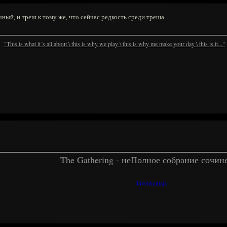
чный, и треш к тому же, что сейчас редкость среди треша.
"This is what it´s all about \ this is why we play \ this is why me make your day \ this is it..."
The Gathering - неПолное собрание сочин
kivenkantaja