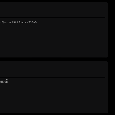
-
Nasum
1998
Inhale / Exhale
ений