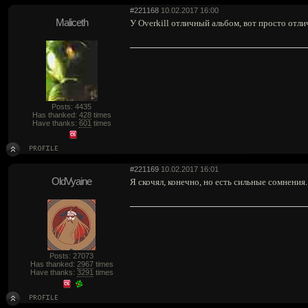
#221168
10.02.2017 16:00
Maliceth
У Overkill отличный альбом, вот просто отли
Posts: 4435
Has thanked:
428
times
Have thanks:
601
times
#221169
10.02.2017 16:01
OldVyaine
Я скочял, конечно, но есть сильные сомнения.
Posts: 27073
Has thanked:
2967
times
Have thanks:
3291
times