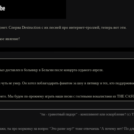
ет. Сперва Destruction с их песней про интернет-троллей, теперь вот эти.
кое явление!
 доставлен в больницу в Бельгии после концерта седьмого апреля.
 чуть не умер. Он хотел поблагодарить фанатом за шоу в пятницу и тех, кто поддерживае
 него. Мы будем по-прежнему играть наши песни с гостевыми вокалистами из THE CA
"ты - грамотный пидорг" - комплимент или оскорбление? (с)
ажи, ты про морковку на вопрос "Это разве хер?" тоже отвечаешь "А почему нет? По дл