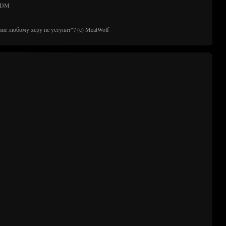
 TDM
ине любому херу не уступит"? (с) MeatWolf