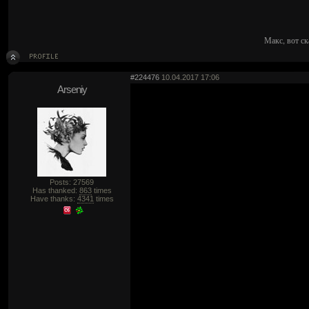
Макс, вот ск
#224476
10.04.2017 17:06
Arseniy
Posts: 27569
Has thanked:
863
times
Have thanks:
4341
times