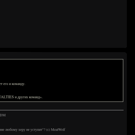
т его и команду.
SUALTIES и других команд».
 TDM
ине любому херу не уступит"? (с) MeatWolf