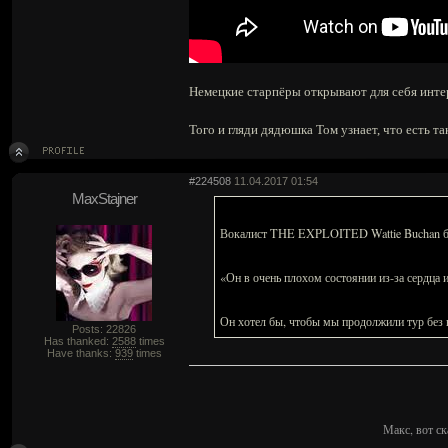
Немецкие старпёры открывают для себя интерн
Того и гляди дядюшка Том узнает, что есть та
#224508
11.04.2017 01:54
MaxStajner
Вокалист THE EXPLOITED Wattie Buchan был
«Он в очень плохом состоянии из-за сердца и
Он хотел бы, чтобы мы продолжили тур без
Posts: 22826
Has thanked:
2588
times
Have thanks:
939
times
Макс, вот ск