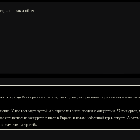
старелое, как и обычно.
 Roppongi Rocks рассказал о том, что группа уже приступает к работе над новым мат
инение. У нас весь март пустой, а в апреле мы вновь поедем с концертами. 37 концер
нас есть несколько концертов в июле в Европе, и потом небольшой тур в августе. А зате
ием жду этих гастролей».