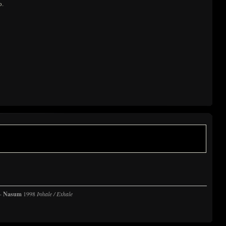
о.
-
Nasum
1998
Inhale / Exhale