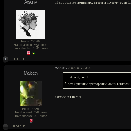
Arseniy
Я вообще не понимаю, зачем и почему есть Ове
Posts: 27569
Has thanked:
863
times
Have thanks:
4341
times
#220847
3.02.2017 23:20
Maliceth
Arseniy wrote:
А вот и унылые престарелые мощи вылезли.
Отличная песня!
Posts: 4435
Has thanked:
428
times
Have thanks:
601
times