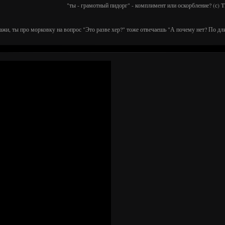
"ты - грамотный пидорг" - комплимент или оскорбление? (с)
ажи, ты про морковку на вопрос "Это разве хер?" тоже отвечаешь "А почему нет? По дл