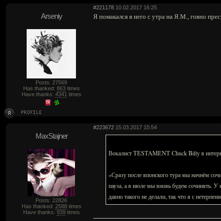
#221178
10.02.2017 16:25
Arseniy
Я помакался в него с утра на Я.М., говно пре
Posts: 27569
Has thanked:
863
times
Have thanks:
4341
times
#223672
15.03.2017 15:54
MaxStajner
Вокалист TESTAMENT Chuck Billy в интервью
«Сразу после японского тура мы начнём соч
пауза, а в июле мы вновь будем сочинять. У 
давно такого не делали, так что я с нетерпен
Posts: 22826
Has thanked:
2588
times
Have thanks:
939
times