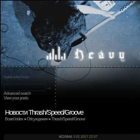
Search on the forums:
Advanced search
View your posts
Новости Thrash/Speed/Groove
Board index
»
Обсуждения
»
Thrash/Speed/Groove
#220846
3.02.2017 22:57