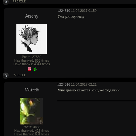
#224510
11.04.2017 01:59
Arseniy
Уже рипнул ему.
Posts: 27569
Has thanked:
863
times
Have thanks:
4341
times
#224516
11.04.2017 02:21
Maliceth
Мне давно кажется, он уже ходячий...
Posts: 4435
Has thanked:
428
times
Have thanks:
601
times