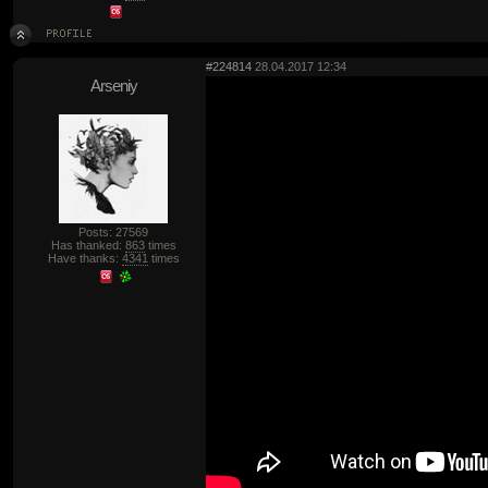
#224814
28.04.2017 12:34
Arseniy
Posts: 27569
Has thanked:
863
times
Have thanks:
4341
times