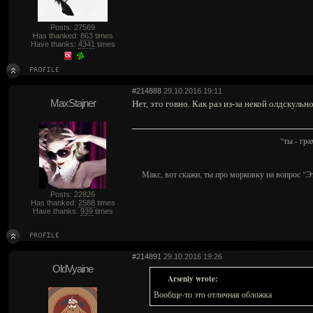
Posts: 27569
Has thanked:
863
times
Have thanks:
4341
times
#214888
29.10.2016 19:11
MaxStajner
Нет, это говно. Как раз из-за некой олдскульн
"ты - гр
Макс, вот скажи, ты про морковку на вопрос "Э
Posts: 22826
Has thanked:
2588
times
Have thanks:
939
times
#214891
29.10.2016 19:26
OldVyaine
Arseniy wrote:
Вообще-то это отличная обложка