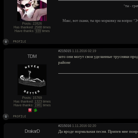
"ты - гр
Макс, вот скажи, ты про морковку на вопрос "Э
Posts: 22826
Has thanked:
2588
times
Have thanks:
939
times
#215015
1.11.2016 02:19
TDM
зато они могут свои уделанные трусняки про
районе
Posts: 15769
Has thanked:
1323
times
Have thanks:
1981
times
#215016
1.11.2016 02:20
DrakarD
Да вроде нормальная песня. Припев мне понра