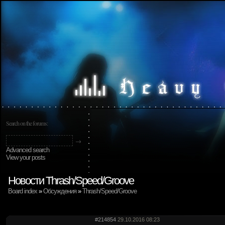
Search on the forums:
Advanced search
View your posts
Новости Thrash/Speed/Groove
Board index
»
Обсуждения
»
Thrash/Speed/Groove
#214854
29.10.2016 08:23