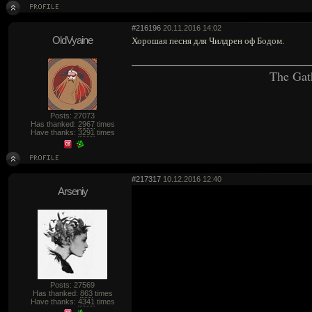
#216196
20.11.2016 14:02
OldVyaine
Хорошая песня для Чилдрен оф Бодом.
The Gat
Posts: 27073
Has thanked:
2967
times
Have thanks:
3291
times
#217317
10.12.2016 12:40
Arseniy
Posts: 27569
Has thanked:
863
times
Have thanks:
4341
times