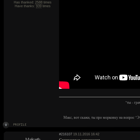
Has thanked:
2588
times
Have thanks:
939
times
"ты - гр
Макс, вот скажи, ты про морковку на вопрос "Э
#216107
19.11.2016 16:42
Maliceth
Смешанные ощущения.