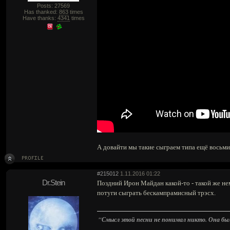
Posts: 27569
Has thanked:
863
times
Have thanks:
4341
times
А довайти мы такие сыграем типа ещё восьмид
#215012
1.11.2016 01:22
Dr.Stein
Поздний Ирон Майдан какой-то - такой же н
потуги сыграть бескампрамисный трэсх.
"Смысл этой песни не понимал никто. Она была 