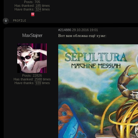
Posts: 705
Has thanked:
185
times
Have thanks:
324
times
#214886
29.10.2016 19:01
MaxStajner
Вот вам обложка ещё хуже:
Posts: 22826
Has thanked:
2588
times
Have thanks:
939
times