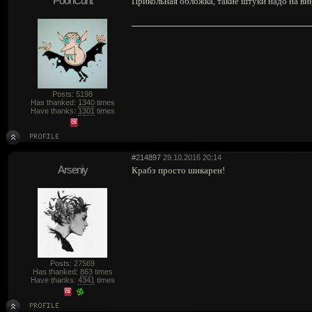
PoohCunt
Прикольная обложка, такие штуки надо на вин
Posts: 5198
Has thanked:
1340
times
Have thanks:
1301
times
#214897
29.10.2016 20:14
Arseniy
Крабэ просто шикарен!
Posts: 27569
Has thanked:
863
times
Have thanks:
4341
times