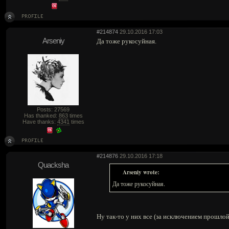
#214874
29.10.2016 17:03
Arseniy
Да тоже рукосуйная.
Posts: 27569
Has thanked:
863
times
Have thanks:
4341
times
#214876
29.10.2016 17:18
Quacksha
Arseniy wrote:
Да тоже рукосуйная.
Ну так-то у них все (за исключением прошлой