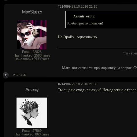
#214899
29.10.2016 21:18
MaxStajner
Arseniy wrote:
Крабэ просто шикарен!
На Эрайз - однозначно.
Posts: 22826
"ты - гр
Has thanked:
2588
times
Have thanks:
939
times
Макс, вот скажи, ты про морковку на вопрос "Э
#214904
29.10.2016 21:50
Arseniy
Ты ещё не сходил нахуй? Немедленно отправл
Posts: 27569
Has thanked:
863
times