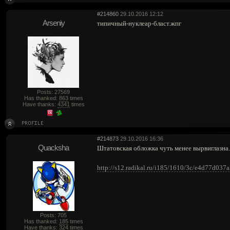
#214860
29.10.2016 12:12
Arseniy
типичный-нуклеар-бласт.жпг
Posts: 27569
Has thanked:
863
times
Have thanks:
4341
times
#214873
29.10.2016 16:36
Quacksha
Штатовская обложка чуть менее вырвиглазна.
http://s12.radikal.ru/i185/1610/3c/e4d77d037a
Posts: 705
Has thanked:
185
times
Have thanks:
324
times