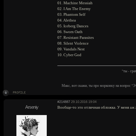
01. Machine Messiah
02. I Am The Enemy
03. Phantom Self
04. Alethea
05. Iceberg Dances
06. Sworn Oath
07. Resistant Parasites
08. Silent Violence
09. Vandals Nest
10. Cyber God
"ты - гр
Макс, вот скажи, ты про морковку на вопрос "Э
#214887
29.10.2016 19:04
Arseniy
Вообще-то это отличная обложка. У меня аж 