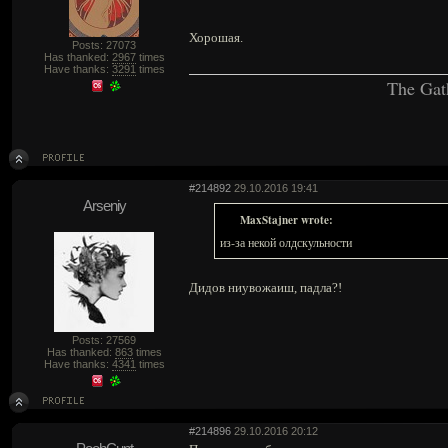
Хорошая.
Posts: 27073
Has thanked:
2967
times
Have thanks:
3291
times
The Gat
#214892
29.10.2016 19:41
Arseniy
MaxStajner wrote:
из-за некой олдскульности
Дидов ниувожаиш, падла?!
Posts: 27569
Has thanked:
863
times
Have thanks:
4341
times
#214896
29.10.2016 20:12