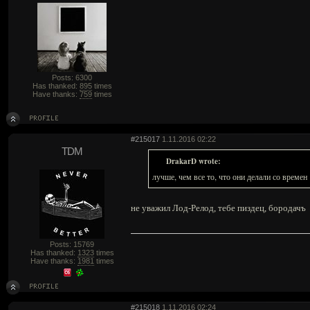
Posts: 6300
Has thanked:
895
times
Have thanks:
759
times
#215017
1.11.2016 02:22
TDM
DrakarD wrote:
лучше, чем все то, что они делали со времен
не уважил Лод-Релод, тебе пиздец, бородачъ
Posts: 15769
Has thanked:
1323
times
Have thanks:
1981
times
#215018
1.11.2016 02:24