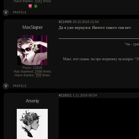
Have thanks:
4341
times
#214905
29.10.2016 21:54
MaxStajner
Да я уже вернулся. Ничего такого там нет.
"ты - гр
Макс, вот скажи, ты про морковку на вопрос "Э
Posts: 22826
Has thanked:
2588
times
Have thanks:
939
times
#215011
1.11.2016 00:54
Arseniy