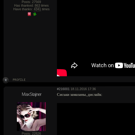
Posts: 27569
Has thanked:
863
times
Have thanks:
4341
times
#216001
18.11.2016 17:36
MaxStajner
Сиськи замазаны, дислайк:
Posts: 22826