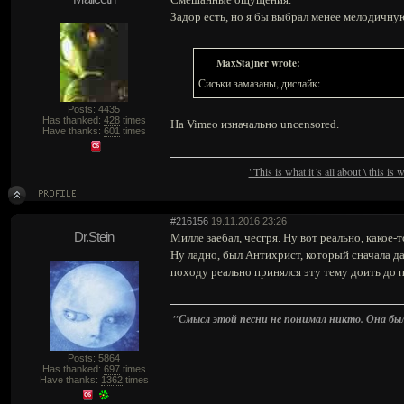
Задор есть, но я бы выбрал менее мелодичну
MaxStajner wrote:
Сиськи замазаны, дислайк:
Posts: 4435
Has thanked:
428
times
На Vimeo изначально uncensored.
Have thanks:
601
times
"This is what it´s all about \ this is
#216156
19.11.2016 23:26
Dr.Stein
Милле заебал, чесгря. Ну вот реально, какое-
Ну ладно, был Антихрист, который сначала д
походу реально принялся эту тему доить до п
"Смысл этой песни не понимал никто. Она была 
Posts: 5864
Has thanked:
697
times
Have thanks:
1362
times