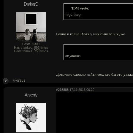
DrakarD
TDM wrote:
Лод-Релод
Говно и говно. Хотя у них бывало и хуже.
Posts: 6300
Has thanked:
895
times
Have thanks:
759
times
не уважил
Довольно сложно найти тех, кто бы это уважи
#215888
17.11.2016 00:20
Arseniy