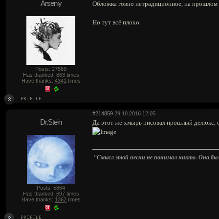
Arseniy
Обложка говно нетрадиционное, на прошлом 
Но тут всё плохо.
Posts: 27569
Has thanked:
863
times
Have thanks:
4341
times
#214859
29.10.2016 12:05
Dr.Stein
Да этот же хмырь рисовал прошлый делюкс, 
"Смысл этой песни не понимал никто. Она была 
Posts: 5864
Has thanked:
697
times
Have thanks:
1362
times