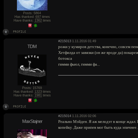
Posts: 5864
Has thanked:
697
times
Have thanks:
1362
times
#215013
1.11.2016 01:49
TDM
рожи у кумиров детства, конечно, совсем пе
Хетфилда от завязки (он же вроде да) покаре
ботокса
гимми фьюл, гимми фа...
Posts: 15769
Has thanked:
1323
times
Have thanks:
1981
times
#215014
1.11.2016 02:06
MaxStajner
Реально Мэйден. Я аж мелодэт в конце ждал. Н
копейку. Даже припев мог быть куда эпичнее.