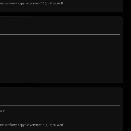
ине любому херу не уступит"? (с) MeatWolf
 TDM
ине любому херу не уступит"? (с) MeatWolf