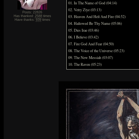
01. In The Name of God (04:14)
02. Vetry Zlye (03:13)
Posts: 22826
Has thanked:
2588
times
03. Heaven And Hell And Fire (04:52)
Have thanks:
939
times
04. Hallowed Be Thy Name (05:06)
05. Dies Irae (03:46)
06. I Believe (03:42)
07. Fire God And Fear (04:50)
08. The Voice of the Universe (05:23)
09. The New Messiah (03:07)
10. The Raven (05:23)