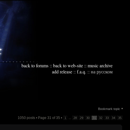
back to forums
::
back to web-site
::
music archive
add release
::
f.a.q.
::
на русском
▪
Bookmark topic
1050 posts • Page
31
of
35
•
...
1
28
29
30
31
32
33
34
35