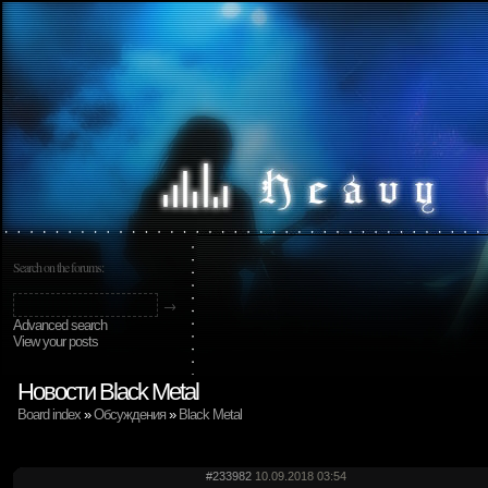
Search on the forums:
Advanced search
View your posts
Новости Black Metal
Board index
»
Обсуждения
»
Black Metal
#233982
10.09.2018 03:54