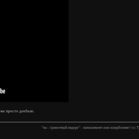
уже просто доебало.
"ты - грамотный пидорг" - комплимент или оскорбление? (с)