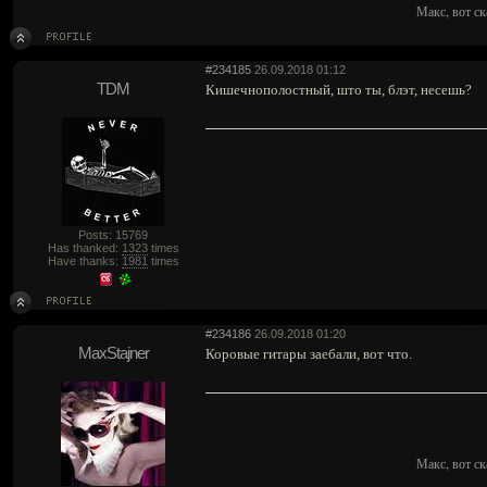
Макс, вот ск
#234185
26.09.2018 01:12
TDM
Кишечнополостный, што ты, блэт, несешь?
Posts: 15769
Has thanked:
1323
times
Have thanks:
1981
times
#234186
26.09.2018 01:20
MaxStajner
Коровые гитары заебали, вот что.
Макс, вот ск