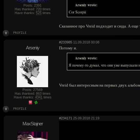
Arseniy wrote:
Posts: 2391
Has thanked:
720
times
Cor Scorpii
Have thanks:
525
times
Сказанное про Vreid подходит и сюда. А еще 
#233985
11.09.2018 00:08
Arseniy
Потому и.
Arseniy wrote:
Я почему-то думал, что они уже выпускали 
Vreid был интересным на первых двух альбома
Posts: 27569
Has thanked:
863
times
Have thanks:
4341
times
#234171
25.09.2018 21:19
MaxStajner