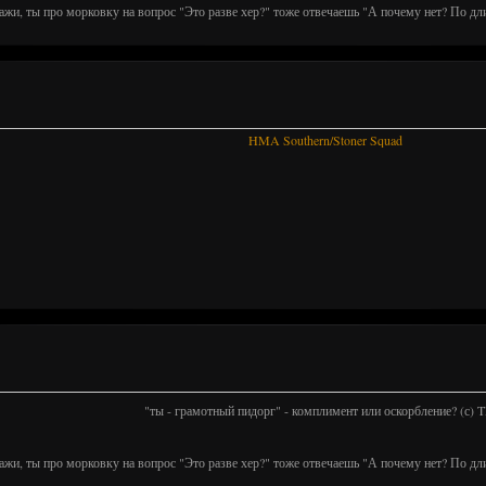
ажи, ты про морковку на вопрос "Это разве хер?" тоже отвечаешь "А почему нет? По дл
HMA Southern/Stoner Squad
"ты - грамотный пидорг" - комплимент или оскорбление? (с)
ажи, ты про морковку на вопрос "Это разве хер?" тоже отвечаешь "А почему нет? По дл