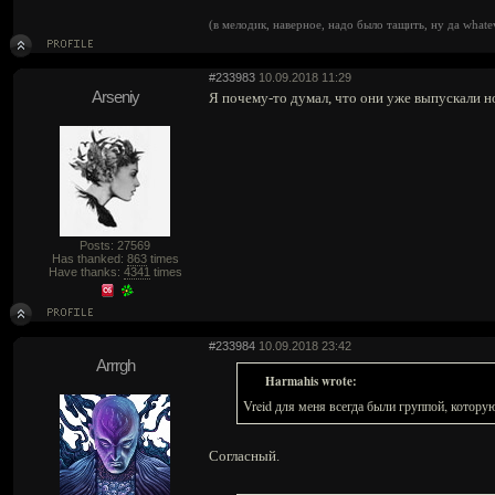
(в мелодик, наверное, надо было тащить, ну да whate
#233983
10.09.2018 11:29
Arseniy
Я почему-то думал, что они уже выпускали но
Posts: 27569
Has thanked:
863
times
Have thanks:
4341
times
#233984
10.09.2018 23:42
Arrrgh
Harmahis wrote:
Vreid для меня всегда были группой, котору
Согласный.