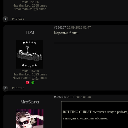
Posts: 22826
Has thanked:
2588
times
Have thanks:
939
times
#234187
26.09.2018 01:47
TDM
Коровьи, блять
Posts: 15769
Has thanked:
1323
times
Have thanks:
1981
times
#235305
20.11.2018 01:40
MaxStajner
ROTTING CHRIST выпустят новую работу, пол
выглядит следующим образом: