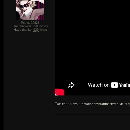
Posts: 22826
Has thanked:
2588
times
Have thanks:
939
times
Так-то ничего, но такое звучание гитар меня 