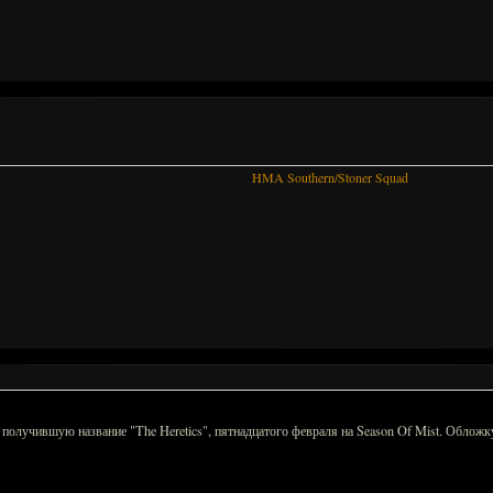
HMA Southern/Stoner Squad
учившую название "The Heretics", пятнадцатого февраля на Season Of Mist. Обложку 