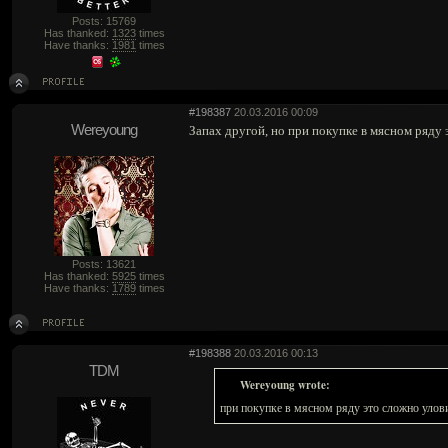
Posts: 15769
Has thanked:
1323
times
Have thanks:
1981
times
#198387
20.03.2016 00:09
Wereyoung
Запах другой, но при покупке в мясном ряду 
Posts: 13621
Has thanked:
5925
times
Have thanks:
1789
times
#198388
20.03.2016 00:13
TDM
Wereyoung wrote:
при покупке в мясном ряду это сложно улов