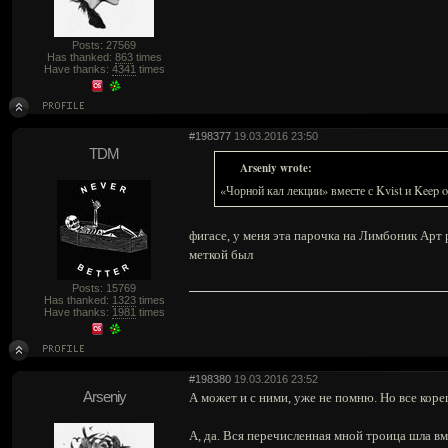
Posts: 27569
Has thanked:
863
times
Have thanks:
4341
times
#198377
19.03.2016 23:50
TDM
Arseniy wrote:
«Чорной кал лекции» вместе с Kvist и Keep o
фигасе, у меня эта парочка на Лимбоник Арт 
меткой был
Posts: 15769
Has thanked:
1323
times
Have thanks:
1981
times
#198380
19.03.2016 23:52
Arseniy
А может и с ними, уже не помню. Но все кор
А, да. Вся перечисленная мной троица шла в