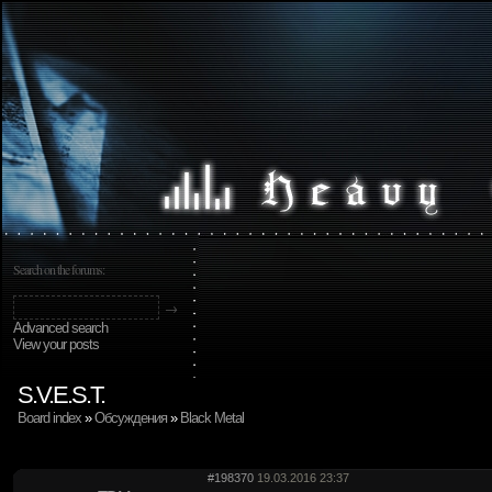
Search on the forums:
Advanced search
View your posts
S.V.E.S.T.
Board index
»
Обсуждения
»
Black Metal
#198370
19.03.2016 23:37