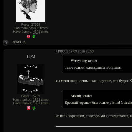
Posts: 27569
Has thanked:
863
times
Have thanks:
4341
times
#198381
19.03.2016 23:53
TDM
Wereyoung wrote:
Такое только поднажратым и слушать,
ты меня огорчаешь, скажи лучше, как будет К
Arseniy wrote:
Posts: 15769
Has thanked:
1323
times
Красный корешок был только у Blind Guardi
Have thanks:
1981
times
из всех корешков, с которыми я сталкивался, 