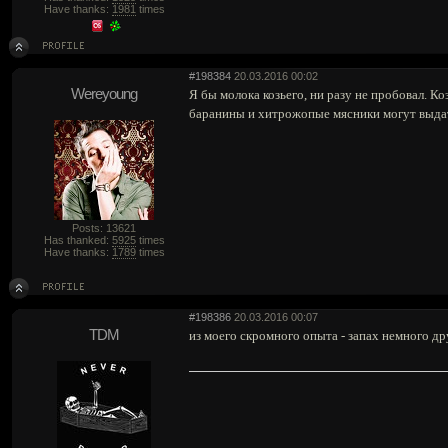
Have thanks:
1981
times
#198384
20.03.2016 00:02
Wereyoung
Я бы молока козьего, ни разу не пробовал. Ко
баранины и хитрожопые мясники могут выдать
Posts: 13621
Has thanked:
5925
times
Have thanks:
1789
times
#198386
20.03.2016 00:07
TDM
из моего скромного опыта - запах немного др