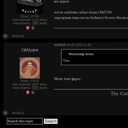
все верно
после альбома сабжа пошел DsO '04
Posts: 15769
ощущения типа после буйного бухого Козла 
Has thanked:
1323
times
Have thanks:
1981
times
#198426
20.03.2016 11:19
OldVyaine
Wereyoung wrote:
Теке.
Мене теке фарес.
Posts: 27073
Has thanked:
2967
times
Have thanks:
3291
times
The Gat