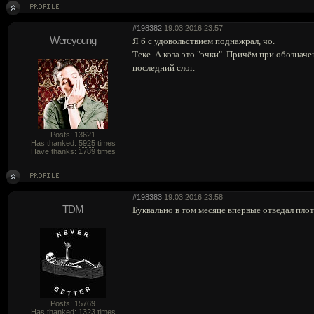
#198382
19.03.2016 23:57
Wereyoung
Я б с удовольствием поднажрал, чо.
Теке. А коза это "эчки". Причём при обознач
последний слог.
Posts: 13621
Has thanked:
5925
times
Have thanks:
1789
times
#198383
19.03.2016 23:58
TDM
Буквально в том месяце впервые отведал плот
Posts: 15769
Has thanked:
1323
times