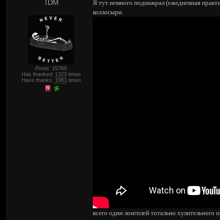
TDM
Я тут немного поднажрал (ежедневная практи
козлосыри.
Posts: 15769
Has thanked:
1323
times
Have thanks:
1981
times
всего один лонгплей тотально хулительного п