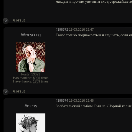
макцам и прочим увечным вход строжайше 
#198372
19.03.2016 23:47
Wereyoung
Такое только поднажратым и слушать, если чт
Posts: 13621
Has thanked:
5925
times
Have thanks:
1789
times
#198374
19.03.2016 23:48
Arseniy
Заебательский альбом. Был на «Чорной кал лек