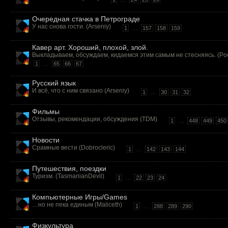
Очередная стачка в Петрограде
У нас снова гости. (
Arseniy
)
...
1
157
158
159
Кавер арт. Хороший, плохой, злой.
Выкладываем, обсуждаем, кидаемся этим самым не стесняясь. (
Po
...
1
65
66
67
Русский язык
И всё, что с ним связано (
Arseniy
)
...
1
30
31
32
Фильмы
Отзывы, рекомендации, обсуждения (
TDM
)
...
1
448
449
450
Новости
Срамные вести (
Dobrocleric
)
...
1
142
143
144
Путешествия, поездки
Туризм. (
TasmanianDevil
)
...
1
22
23
24
Компьютерные Игры/Games
…но не пека единым (
Maliceth
)
...
1
288
289
290
Физкультура