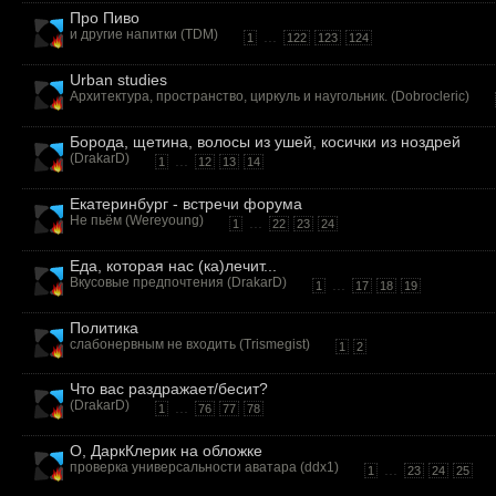
Про Пиво
и другие напитки (
TDM
)
...
1
122
123
124
Urban studies
Архитектура, пространство, циркуль и наугольник. (
Dobrocleric
)
Борода, щетина, волосы из ушей, косички из ноздрей
(
DrakarD
)
...
1
12
13
14
Екатеринбург - встречи форума
Не пьём (
Wereyoung
)
...
1
22
23
24
Еда, которая нас (ка)лечит...
Вкусовые предпочтения (
DrakarD
)
...
1
17
18
19
Политика
слабонервным не входить (
Trismegist
)
1
2
Что вас раздражает/бесит?
(
DrakarD
)
...
1
76
77
78
О, ДаркКлерик на обложке
проверка универсальности аватара (
ddx1
)
...
1
23
24
25