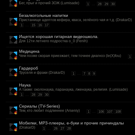
Бег, прыг и прочий ЗОЖ (
Lumisade
)
...
1
28
29
30
Безалкогольные напитки
Пристанище адептов кефира, кваса, зелёного чая и т.д. (
DrakarD
)
...
1
15
16
17
Ищется хорошая гитарная видеошкола.
Для 12ти летнего подростка о_0 (
Fenih
)
Медицина
Чем позже скорая приезжает, тем точнее диагноз (
le(X)fou
)
.
1
Гардероб
Труселя и фраки (
DrakarD
)
...
1
7
8
9
Наука
А также: околонаука, паранаука, лженаука, религия. (
Lumisade
)
...
1
28
29
30
Сериалы (TV-Series)
Тем, кто любит подлиннее (
Arseniy
)
...
1
106
107
108
Мобилки, MP3-плееры, е-буки и прочие причиндалы
(
DrakarD
)
...
1
26
27
28