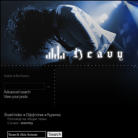
Search on the forums:
Advanced search
View your posts
Board index
»
Оффтопик
»
Курилка
Разговор на общие темы
Curator:
eternity