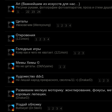
Art (Важнейшим из искусств для нас…)
Рисунки руками, фотографии фотоаппаратом, проза и стихи душой
...
1
22
23
24
Цитаты
Увековечим (
Wereyoung
)
1
2
3
4
Откровения
(
121mon
)
1
2
3
4
Голодные игры
Кому как и чего не хватает. (
121mon
)
1
2
3
Мемы Хемы ©
Но не цитаты. (
OldVyaine
)
1
2
Художество ddx1
Не лишай народ прекрасного, сволочь!11 =) (
DrakarD
)
1
2
3
Развиваем мелкую моторику: жонглирование, фокусы, ме
коровьих лепешек.
(
DrakarD
)
Угадай обложку
Bullseye! (
Dr.Stein
)
1
2
3
4