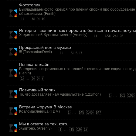
Фототопик
Выкладываем фото, срёмся про плёнку, спорим про оборудование
объективами. (
Fenih
)
...
1
8
9
10
Интернет-шоппинг: как перестать бояться и начать покуп
Ходим по веб-бутикам вместе! (
Arseniy
)
...
1
23
24
25
Прекрасный пол в музыке
!!! (
TasmanianDevil
)
...
1
5
6
7
Пьянка-онлайн.
Внедрение современных технологий в классические социальные д
(
Fenih
)
...
1
5
6
7
Позитивный топик
То, что доставляет нам удовольствие (
121mon
)
...
1
101
102
Встречи Форума В Москве
Козломасленица (
TDM
)
...
1
145
146
147
Мы в ответе за тех, кого.
Жывтонэ. (
Arseniy
)
...
1
15
16
17