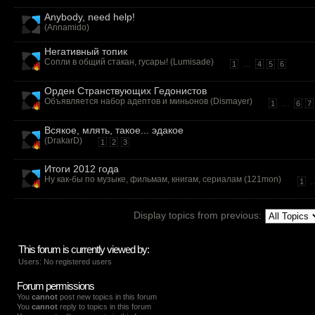
Anybody, need help!
(
Annamido
)
Негативный топик
Сопли в общий стакан, гусары! (
Lumisade
)
...
1
4
5
6
Орден Странствующих Гедонистов
Объявляется набор адептов и миньонов (
Dismayer
)
...
1
6
7
Всякое, млять, такое... эдакое
(
DrakarD
)
1
2
3
Итоги 2012 года
Ну как-бы по музыке, фильмам, книгам, сериалам (
121mon
)
.
1
Display topics from previous:
This forum is currently viewed by:
Users: No registered users
Forum permissions
You
cannot
post new topics in this forum
You
cannot
reply to topics in this forum