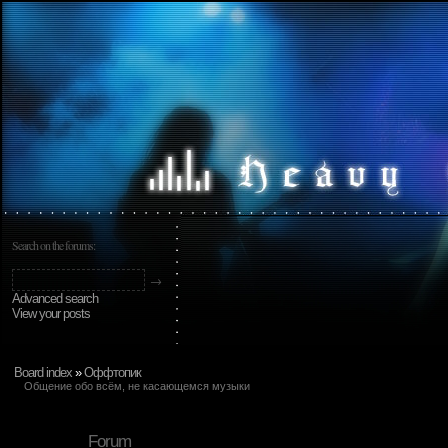
Search on the forums:
Advanced search
View your posts
Board index
»
Оффтопик
Общение обо всём, не касающемся музыки
Forum