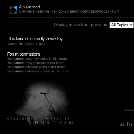
AlNamrood
Смурные бедуины на чорных шестирогих верблюдах (
TDM
)
Display topics from previous:
This forum is currently viewed by:
Users: No registered users
Forum permissions
You
cannot
post new topics in this forum
You
cannot
reply to topics in this forum
You
cannot
edit your posts in this forum
You
cannot
delete your posts in this forum
Browsin