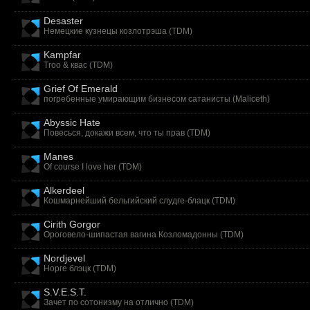
Desaster
Немецкие кузнецы козлотрэша (
TDM
)
Kampfar
Troo & квас (
TDM
)
Grief Of Emerald
погребенные умирающим бизнесом сатанисты (
Maliceth
)
Abyssic Hate
Повесься, докажи всем, что ты прав (
TDM
)
Manes
Of course I love her (
TDM
)
Alkerdeel
Кошмарнейший бельгийский слудге-блацк (
TDM
)
Cirith Gorgor
Ороговело-шипастая вагина Козломадонны (
TDM
)
Nordjevel
Норге блэцк (
TDM
)
S.V.E.S.T.
Зачет по сотонизму на отлично (
TDM
)