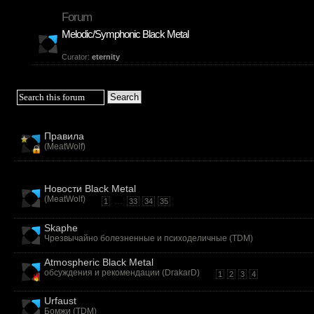
Forum
Melodic/Symphonic Black Metal
Curator:
eternity
Правила
(
MeatWolf
)
Новости Black Metal
(
MeatWolf
)
...
1
33
34
35
Skaphe
Чрезвычайно болезненные и психоделичные (
TDM
)
Atmospheric Black Metal
обсуждения и рекомендации (
DrakarD
)
1
2
3
4
Urfaust
Бомжи (
TDM
)