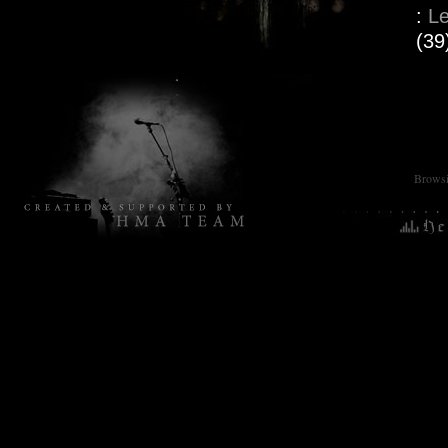
:
L
(39
Browsin