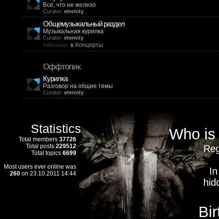
Всё, что не железо
Curator:
eternity
Общемузыкальный раздел
Музыкальная курилка
Curator:
eternity
Subforum:
Концерты
Оффтопик
Курилка
Разговор на общие темы
Curator:
eternity
Statistics
Who is 
Total members
37726
Total posts
229512
Reg
Total topics
6699
Most users ever online was
In 
260
on 23.10.2011 14:44
hid
Bi