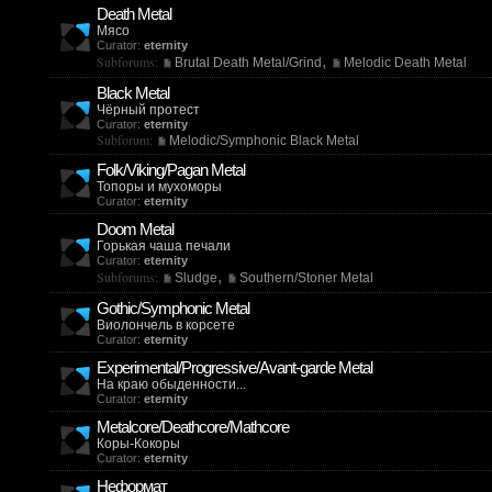
Death Metal
Мясо
Curator:
eternity
,
Subforums:
Brutal Death Metal/Grind
Melodic Death Metal
Black Metal
Чёрный протест
Curator:
eternity
Subforum:
Melodic/Symphonic Black Metal
Folk/Viking/Pagan Metal
Топоры и мухоморы
Curator:
eternity
Doom Metal
Горькая чаша печали
Curator:
eternity
,
Subforums:
Sludge
Southern/Stoner Metal
Gothic/Symphonic Metal
Виолончель в корсете
Curator:
eternity
Experimental/Progressive/Avant-garde Metal
На краю обыденности...
Curator:
eternity
Metalcore/Deathcore/Mathcore
Коры-Кокоры
Curator:
eternity
Неформат