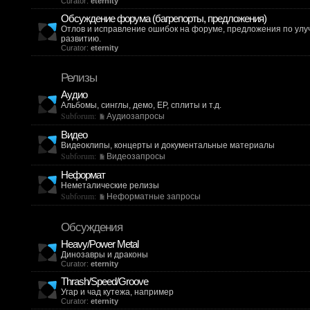
Curator:
eternity
Обсуждение форума (багрепорты, предложения)
Отлов и исправление ошибок на форуме, предложения по ул
развитию.
Curator:
eternity
Релизы
Аудио
Альбомы, синглы, демо, EP, сплиты и т.д.
Subforum:
Аудиозапросы
Видео
Видеоклипы, концерты и документальные материалы
Subforum:
Видеозапросы
Неформат
Неметалические релизы
Subforum:
Неформатные запросы
Обсуждения
Heavy/Power Metal
Динозавры и драконы
Curator:
eternity
Thrash/Speed/Groove
Угар и чад кутежа, например
Curator:
eternity