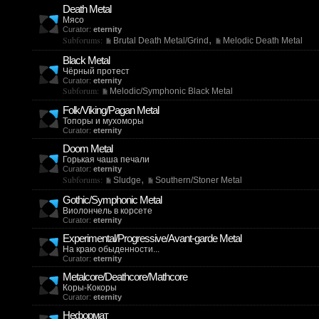
Death Metal
Мясо
Curator:
eternity
,
Subforums:
Brutal Death Metal/Grind
Melodic Death Metal
Black Metal
Чёрный протест
Curator:
eternity
Subforum:
Melodic/Symphonic Black Metal
Folk/Viking/Pagan Metal
Топоры и мухоморы
Curator:
eternity
Doom Metal
Горькая чаша печали
Curator:
eternity
,
Subforums:
Sludge
Southern/Stoner Metal
Gothic/Symphonic Metal
Виолончель в корсете
Curator:
eternity
Experimental/Progressive/Avant-garde Metal
На краю обыденности...
Curator:
eternity
Metalcore/Deathcore/Mathcore
Коры-Кокоры
Curator:
eternity
Неформат