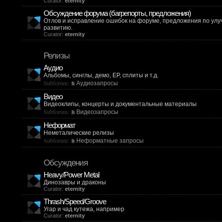
Curator:
eternity
Обсуждение форума (багрепорты, предложения)
Отлов и исправление ошибок на форуме, предложения по ул
развитию.
Curator:
eternity
Релизы
Аудио
Альбомы, синглы, демо, EP, сплиты и т.д.
Subforum:
Аудиозапросы
Видео
Видеоклипы, концерты и документальные материалы
Subforum:
Видеозапросы
Неформат
Неметалические релизы
Subforum:
Неформатные запросы
Обсуждения
Heavy/Power Metal
Динозавры и драконы
Curator:
eternity
Thrash/Speed/Groove
Угар и чад кутежа, например
Curator:
eternity