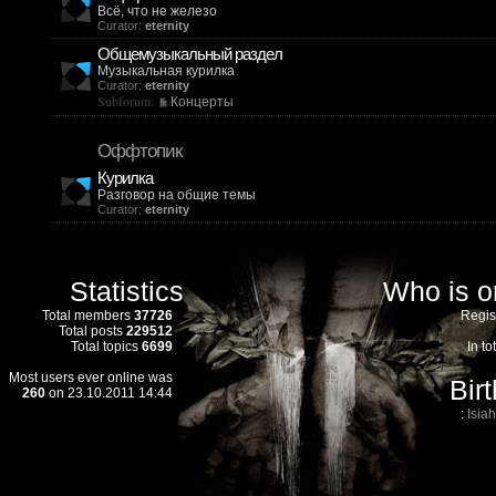
Всё, что не железо
Curator:
eternity
Общемузыкальный раздел
Музыкальная курилка
Curator:
eternity
Subforum:
Концерты
Оффтопик
Курилка
Разговор на общие темы
Curator:
eternity
Statistics
Who is o
Total members
37726
Regis
Total posts
229512
Total topics
6699
In to
Most users ever online was
Bir
260
on 23.10.2011 14:44
:
Isia