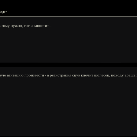
аздел.
кому нужно, тот и запостит...
вую агитацию произвести - а регистрация сцук глючит шопесец, походу араша 