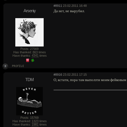
#8911
23.02.2011 16:48
Arseniy
Да нет, не вырубил.
Posts: 27569
Has thanked:
863
times
Have thanks:
4341
times
#8916
23.02.2011 17:15
TDM
О, кстати, пора там выползти моим фейковым 
Posts: 15769
Has thanked:
1323
times
Have thanks:
1981
times