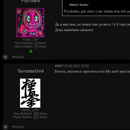
Psychotina
fenryr wrote:
Psychotina, для этого у нас теперь есть этот р
Да я мыслью, не новостью делюсь =) А там уж 
День никчёмно начался
Posts: 194
Has thanked:
23
times
Have thanks:
14
times
#8897
23.02.2011 15:15
TasmanianDevil
Блеать, пытаюсь зарегиться на Ма шоб массо
Posts: 1274
Has thanked:
205
times
Have thanks:
152
times