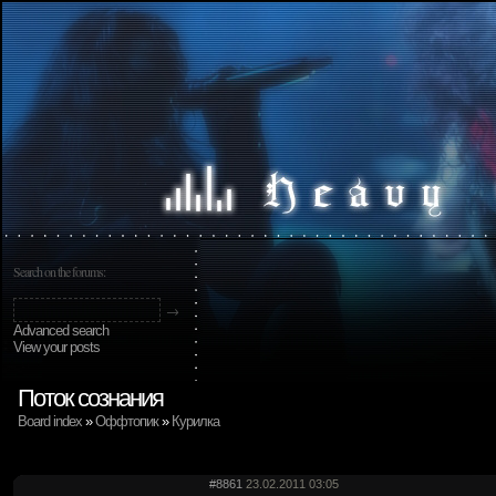
Search on the forums:
Advanced search
View your posts
Поток сознания
Board index
»
Оффтопик
»
Курилка
#8861
23.02.2011 03:05