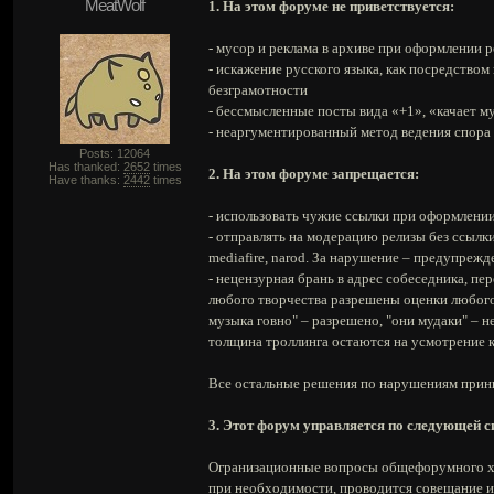
MeatWolf
1. На этом форуме не приветствуется:
- мусор и реклама в архиве при оформлении ре
- искажение русского языка, как посредством
безграмотности
- бессмысленные посты вида «+1», «качает муз
- неаргументированный метод ведения спора
Posts: 12064
Has thanked:
2652
times
2. На этом форуме запрещается:
Have thanks:
2442
times
- использовать чужие ссылки при оформлении 
- отправлять на модерацию релизы без ссылк
mediafire, narod. За нарушение – предупрежд
- нецензурная брань в адрес собеседника, пер
любого творчества разрешены оценки любого 
музыка говно" – разрешено, "они мудаки" – н
толщина троллинга остаются на усмотрение к
Все остальные решения по нарушениям прин
3. Этот форум управляется по следующей с
Огранизационные вопросы общефорумного ха
при необходимости, проводится совещание и