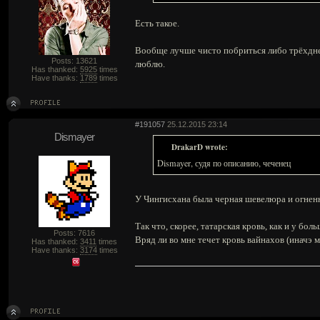
Есть такое.
Вообще лучше чисто побриться либо трёхдне
Posts: 13621
люблю.
Has thanked:
5925
times
Have thanks:
1789
times
#191057
25.12.2015 23:14
Dismayer
DrakarD wrote:
Dismayer, судя по описанию, чеченец
У Чингисхана была черная шевелюра и огнен
Так что, скорее, татарская кровь, как и у бол
Posts: 7616
Вряд ли во мне течет кровь вайнахов (иначэ 
Has thanked:
3411
times
Have thanks:
3174
times