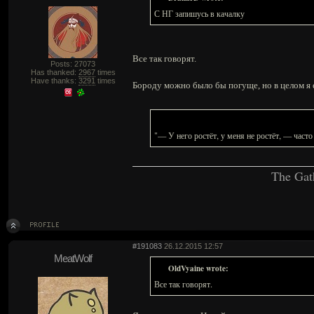
С НГ запишусь в качалку
Все так говорят.
Posts: 27073
Has thanked:
2967
times
Have thanks:
3291
times
Бороду можно было бы погуще, но в целом я е
"— У него ростёт, у меня не ростёт, — част
The Gat
#191083
26.12.2015 12:57
MeatWolf
OldVyaine wrote:
Все так говорят.