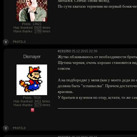
заебался. Сейчас снова молод.
По сути хватало терпения на первый бомж-п
Posts: 13621
Has thanked:
5925
times
Have thanks:
1789
times
#191050
25.12.2015 22:39
Dismayer
Жутко обламываюсь от необходимости бриться
Щетина черная, очень хорошо становится вид
совсем.
А на подбородке у меня (как у моего деда по 
должна быть "эспаньолка". Причем достаточно
красишь.
У братьев и кузенов по отцу, кстати, то же са
Posts: 7616
Has thanked:
3411
times
Have thanks:
3174
times