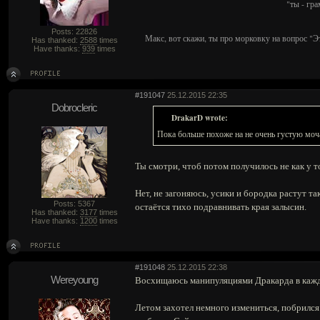
"ты - гр
Posts: 22826
Макс, вот скажи, ты про морковку на вопрос "Э
Has thanked:
2588
times
Have thanks:
939
times
#191047
25.12.2015 22:35
Dobrocleric
DrakarD wrote:
Пока больше похоже на не очень густую моча
Ты смотри, чтоб потом получилось не как у т
Нет, не загоняюсь, усики и бородка растут та
Posts: 5367
остаётся тихо подравнивать края залысин.
Has thanked:
3177
times
Have thanks:
1200
times
#191048
25.12.2015 22:38
Wereyoung
Восхищаюсь манипуляциями Дракарда в кажд
Летом захотел немного измениться, побрился