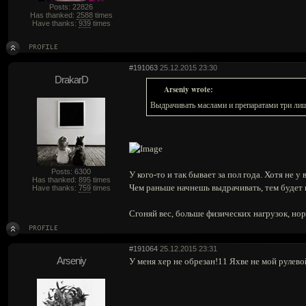
Posts: 22826
Has thanked:
2588
times
Have thanks:
939
times
#191063
25.12.2015 23:30
DrakarD
Arseniy wrote:
Выдрачивать маслами и препаратами три ли
Posts: 6300
У кого-то и так бывает за пол года. Хотя не у 
Has thanked:
895
times
Чем раньше начнешь выдрачивать, тем будет
Have thanks:
759
times
Сгоняй вес, больше физических нагрузок, но
#191064
25.12.2015 23:31
Arseniy
У меня хер не обрезан!11 Яхве не мой рулево