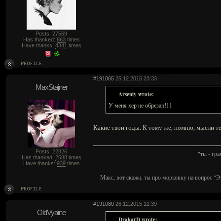
Posts: 27569
Has thanked:
863
times
Have thanks:
4341
times
#191065
25.12.2015 23:33
MaxStajner
Arseniy wrote:
У меня хер не обрезан!11
Какие твои годы. К тому же, помню, мысли т
Posts: 22826
"ты - гр
Has thanked:
2588
times
Have thanks:
939
times
Макс, вот скажи, ты про морковку на вопрос "Э
#191080
26.12.2015 12:39
OldVyaine
DrakarD wrote: