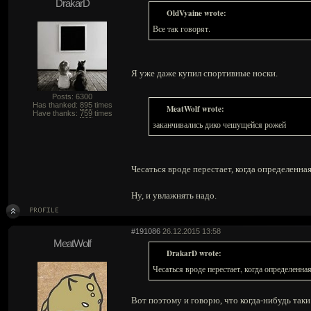
DrakarD
OldVyaine wrote:
Все так говорят.
Я уже даже купил спортивные носки.
Posts: 6300
Has thanked:
895
times
MeatWolf wrote:
Have thanks:
759
times
заканчивались дико чешущейся рожей
Чесаться вроде перестает, когда определенна
Ну, и увлажнять надо.
#191086
26.12.2015 13:58
MeatWolf
DrakarD wrote:
Чесаться вроде перестает, когда определенна
Вот поэтому и говорю, что когда-нибудь так