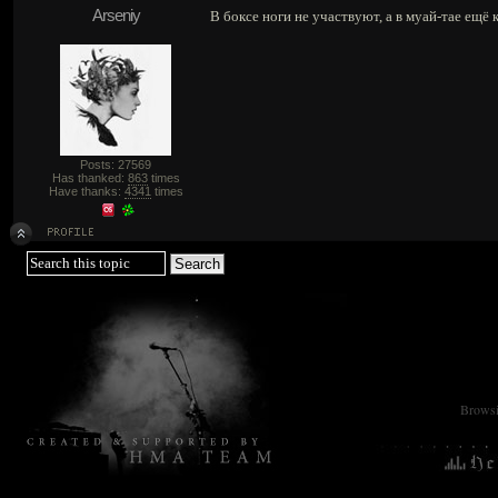
Arseniy
В боксе ноги не участвуют, а в муай-тае ещё к
Posts: 27569
Has thanked:
863
times
Have thanks:
4341
times
Browsin