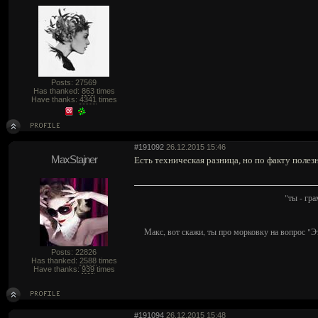
Posts: 27569
Has thanked:
863
times
Have thanks:
4341
times
#191092
26.12.2015 15:46
MaxStajner
Есть техническая разница, но по факту полезн
"ты - гр
Макс, вот скажи, ты про морковку на вопрос "Э
Posts: 22826
Has thanked:
2588
times
Have thanks:
939
times
#191094
26.12.2015 15:48