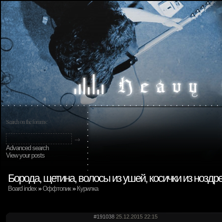
Search on the forums:
Advanced search
View your posts
Борода, щетина, волосы из ушей, косички из ноздр
Board index
»
Оффтопик
»
Курилка
#191038
25.12.2015 22:15