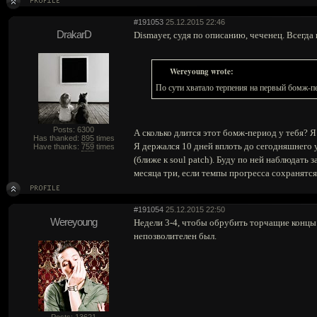
#191053
25.12.2015 22:46
DrakarD
Dismayer, судя по описанию, чеченец. Всегда 
Wereyoung wrote:
По сути хватало терпения на первый бомж-п
Posts: 6300
А сколько длится этот бомж-период у тебя? Я
Has thanked:
895
times
Я держался 10 дней вплоть до сегодняшнего у
Have thanks:
759
times
(ближе к soul patch). Буду по ней наблюдать
месяца три, если темпы прогресса сохранятся
#191054
25.12.2015 22:50
Wereyoung
Недели 3-4, чтобы обрубить торчащие концы 
непозволителен был.