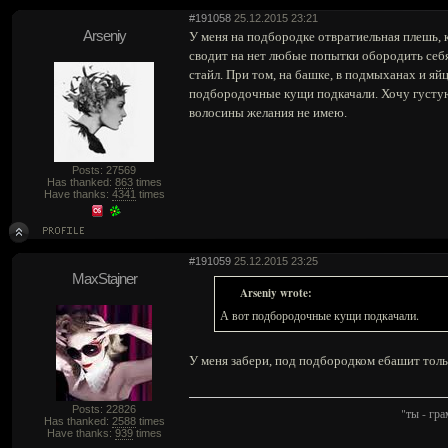
#191058
25.12.2015 23:21
Arseniy
У меня на подбородке отвратиельная плешь, к
сводит на нет любые попытки обородить себя
стайл. При том, на башке, в подмыханах и яй
подбородочные кущи подкачали. Хочу густую
волосины желания не имею.
Posts: 27569
Has thanked:
863
times
Have thanks:
4341
times
#191059
25.12.2015 23:25
MaxStajner
Arseniy wrote:
А вот подбородочные кущи подкачали.
У меня забери, под подбородком ебашит тольк
Posts: 22826
"ты - гр
Has thanked:
2588
times
Have thanks:
939
times