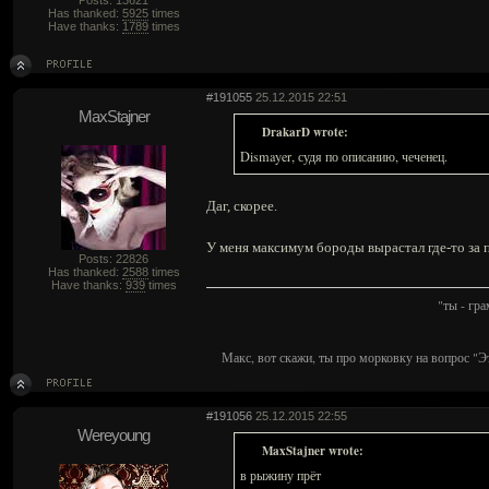
Posts: 13621
Has thanked:
5925
times
Have thanks:
1789
times
#191055
25.12.2015 22:51
MaxStajner
DrakarD wrote:
Dismayer, судя по описанию, чеченец.
Даг, скорее.
У меня максимум бороды вырастал где-то за п
Posts: 22826
Has thanked:
2588
times
Have thanks:
939
times
"ты - гр
Макс, вот скажи, ты про морковку на вопрос "Э
#191056
25.12.2015 22:55
Wereyoung
MaxStajner wrote:
в рыжину прёт