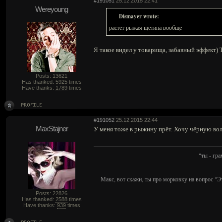
#191051
25.12.2015 22:41
Wereyoung
Dismayer wrote:
растет рыжая щетина вообще
Я такое видел у товарища, забавный эффект) 
Posts: 13621
Has thanked:
5925
times
Have thanks:
1789
times
#191052
25.12.2015 22:44
MaxStajner
У меня тоже в рыжину прёт. Хочу чёрную во
"ты - гр
Макс, вот скажи, ты про морковку на вопрос "Э
Posts: 22826
Has thanked:
2588
times
Have thanks:
939
times