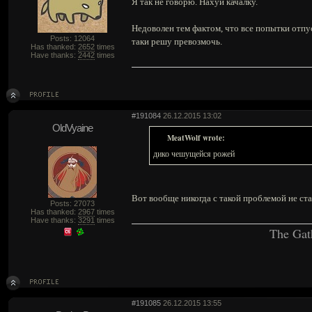
Я так не говорю. Нахуй качалку.
Недоволен тем фактом, что все попытки отп
Posts: 12064
таки решу превозмочь.
Has thanked:
2652
times
Have thanks:
2442
times
#191084
26.12.2015 13:02
OldVyaine
MeatWolf wrote:
дико чешущейся рожей
Вот вообще никогда с такой проблемой не ста
Posts: 27073
Has thanked:
2967
times
Have thanks:
3291
times
The Gat
#191085
26.12.2015 13:55