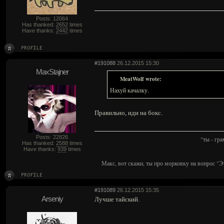
Posts: 12064
Has thanked:
2652
times
Have thanks:
2442
times
#191088
26.12.2015 15:30
MaxStajner
MeatWolf wrote:
Нахуй качалку.
Правильно, иди на бокс.
Posts: 22826
"ты - гр
Has thanked:
2588
times
Have thanks:
939
times
Макс, вот скажи, ты про морковку на вопрос "Э
#191089
26.12.2015 15:35
Arseniy
Лучше тайский.