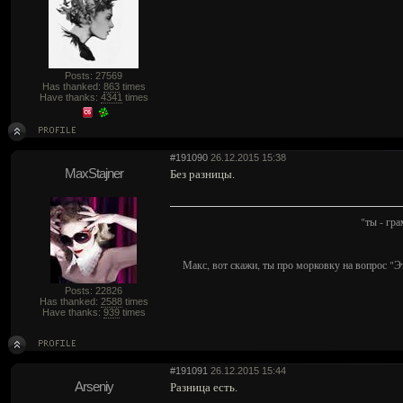
Posts: 27569
Has thanked:
863
times
Have thanks:
4341
times
#191090
26.12.2015 15:38
MaxStajner
Без разницы.
"ты - гр
Макс, вот скажи, ты про морковку на вопрос "Э
Posts: 22826
Has thanked:
2588
times
Have thanks:
939
times
#191091
26.12.2015 15:44
Arseniy
Разница есть.