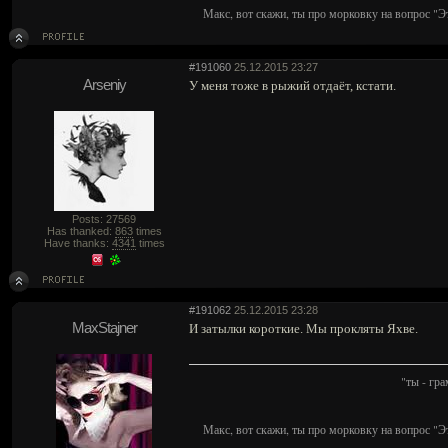
Макс, вот скажи, ты про морковку на вопрос "Э
#191060
25.12.2015 23:27
Arseniy
У меня тоже в рыжий отдаёт, кстати.
Posts: 27569
Has thanked:
863
times
Have thanks:
4341
times
#191062
25.12.2015 23:28
MaxStajner
И затылки короткие. Мы прокляты Яхве.
"ты - гр
Макс, вот скажи, ты про морковку на вопрос "Э