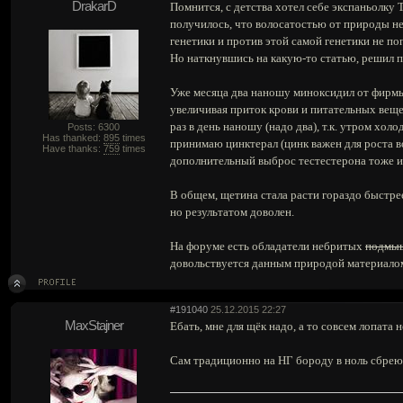
DrakarD
Помнится, с детства хотел себе экспаньолку
получилось, что волосатостью от природы не 
генетики и против этой самой генетики не по
Но наткнувшись на какую-то статью, решил п
Уже месяца два наношу миноксидил от фирмы 
увеличивая приток крови и питательных веще
раз в день наношу (надо два), т.к. утром хо
Posts: 6300
Has thanked:
895
times
принимаю цинктерал (цинк важен для роста во
Have thanks:
759
times
дополнительный выброс тестестерона тоже и
В общем, щетина стала расти гораздо быстре
но результатом доволен.
На форуме есть обладатели небритых
подмы
довольствуется данным природой материалом
#191040
25.12.2015 22:27
MaxStajner
Ебать, мне для щёк надо, а то совсем лопата н
Сам традиционно на НГ бороду в ноль сбрею,