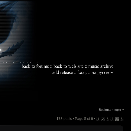
back to forums
::
back to web-site
::
music archive
add release
::
f.a.q.
::
на русском
▪
Bookmark topic
173 posts • Page
5
of
6
•
1
2
3
4
5
6