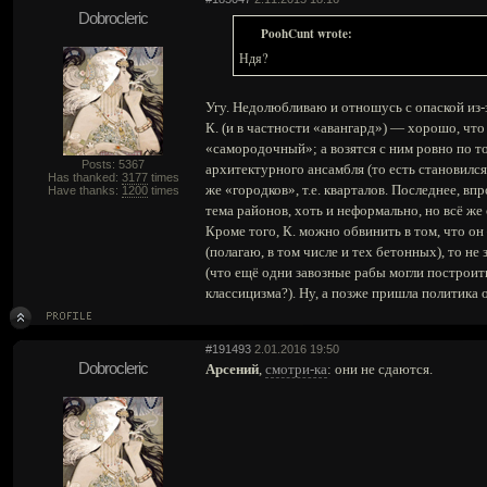
Dobrocleric
PoohCunt wrote:
Ндя?
Угу. Недолюбливаю и отношусь с опаской из-за
К. (и в частности «авангард») — хорошо, чт
«самородочный»; а возятся с ним ровно по то
Posts: 5367
архитектурного ансамбля (то есть становил
Has thanked:
3177
times
же «городков», т.е. кварталов. Последнее, в
Have thanks:
1200
times
тема районов, хоть и неформально, но всё ж
Кроме того, К. можно обвинить в том, что он
(полагаю, в том числе и тех бетонных), то н
(что ещё одни завозные рабы могли построит
классицизма?). Ну, а позже пришла политика о
#191493
2.01.2016 19:50
Dobrocleric
Арсений
,
смотри-ка
: они не сдаются.