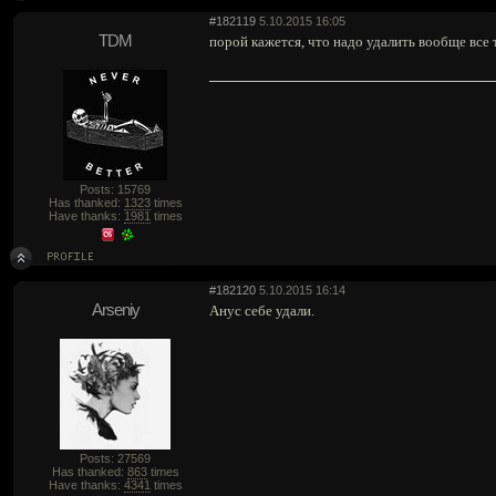
#182119
5.10.2015 16:05
TDM
порой кажется, что надо удалить вообще все 
Posts: 15769
Has thanked:
1323
times
Have thanks:
1981
times
#182120
5.10.2015 16:14
Arseniy
Анус себе удали.
Posts: 27569
Has thanked:
863
times
Have thanks:
4341
times