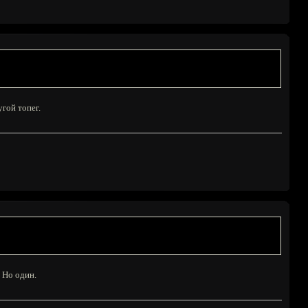
угой топег.
 Но один.