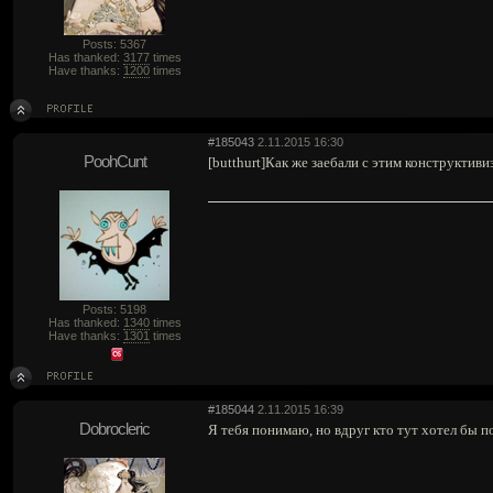
Posts: 5367
Has thanked:
3177
times
Have thanks:
1200
times
#185043
2.11.2015 16:30
PoohCunt
[butthurt]Как же заебали с этим конструктиви
Posts: 5198
Has thanked:
1340
times
Have thanks:
1301
times
#185044
2.11.2015 16:39
Dobrocleric
Я тебя понимаю, но вдруг кто тут хотел бы п