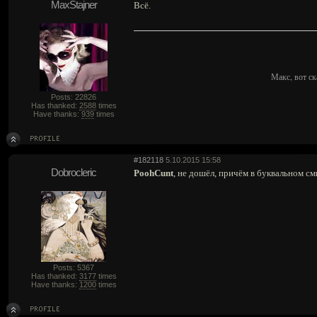
MaxStajner
Всё.
Макс, вот ск
Posts: 22826
Has thanked:
2588
times
Have thanks:
939
times
#182118
5.10.2015 15:58
Dobrocleric
PoohCunt
, не дошёл, причём в буквальном см
Posts: 5367
Has thanked:
3177
times
Have thanks:
1200
times