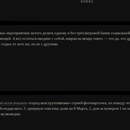
KNKΦΛ
ных мероприятиях нечего делать одному и без трёхлитровой банки социальной 
щей. А вот остаться наедине с собой, взирая на меццо-тинто — это да, это д
 отдых от него же, но не с другими.
ил всем показать
«город конструктивизма» серией фотокарточек, по поводу чег
Володарского, 3, эркерную пластику дома на 8 Марта, 2, дом за нумером 1 по
 музкомедии.