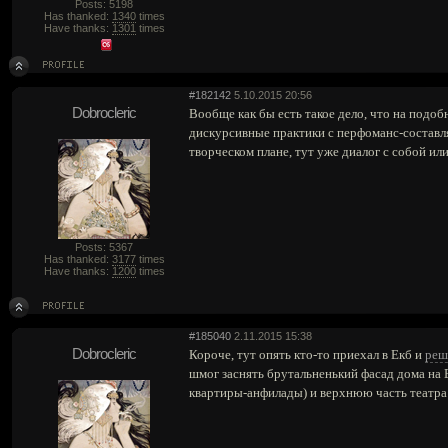
Posts: 5198
Has thanked:
1340
times
Have thanks:
1301
times
#182142
5.10.2015 20:56
Dobrocleric
Вообще как бы есть такое дело, что на подоб
дискурсивные практики с перфоманс-составляю
творческом плане, тут уже диалог с собой или
Posts: 5367
Has thanked:
3177
times
Have thanks:
1200
times
#185040
2.11.2015 15:38
Dobrocleric
Короче, тут опять кто-то приехал в Екб и
реш
шмог заснять брутальненький фасад дома на 
квартиры-анфилады) и верхнюю часть театра