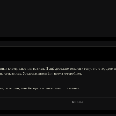
ии, и к тому, как с ним возятся. И ещё довольно толстая к тому, что с городом 
но стеклянные. Уральская школа ёпт, школа которой нет.
федры теории, меня бы щас в потоках нечистот топили.
KNKΦΛ