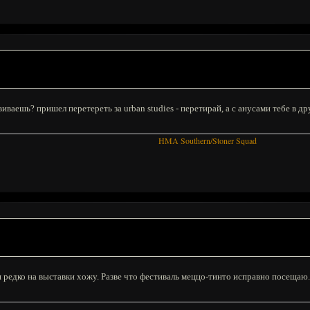
виваешь? пришел перетереть за urban studies - перетирай, а с анусами тебе в др
HMA Southern/Stoner Squad
я редко на выставки хожу. Разве что фестиваль меццо-тинто исправно посещаю.