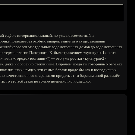
рый ещё не интернациональный, но уже повсеместный и
тройке позволял без особых запарок заявлять о существовании
 масштабировался от отдельных ведомственных домов до ведомственных
ся к терминологии Паперного, К. был отражением «культуры-1», хотя
в» или в «городок юстиции»?) — это уже ростки «культуры-2».
и», даже и особенно стеклянные. Впрочем, когда ты говоришь о бараках
сячах пленных немцев, эти самые бараки вроде бы как и возводивших
но качественно и со стараниями придать этим баракам иной раз налёт
ги, то это всё стало не только печально, но и смешно.