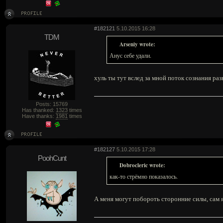
#182121
5.10.2015 16:28
TDM
Arseniy wrote:
Анус себе удали.
хуль ты тут вслед за мной поток сознания раз
Posts: 15769
Has thanked:
1323
times
Have thanks:
1981
times
#182127
5.10.2015 17:28
PoohCunt
Dobrocleric wrote:
как-то стрёмно показалось.
А меня могут побороть сторонние силы, сам 