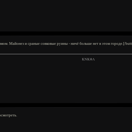
змом. Майонез и сраные совковые руины - ничё больше нет в этом городе.[/butt
KNKΦΛ
осмотреть.