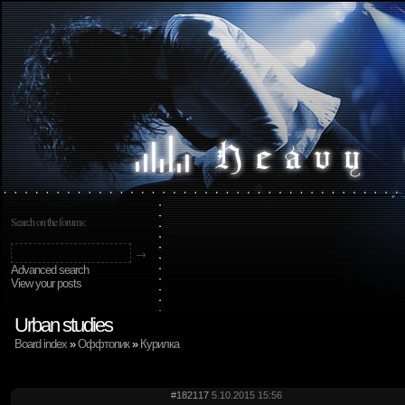
Search on the forums:
Advanced search
View your posts
Urban studies
Board index
»
Оффтопик
»
Курилка
#182117
5.10.2015 15:56