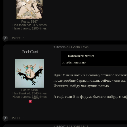
Posts: 5367
Has thanked:
3177
times
Have thanks:
1200
times
#185046
2.11.2015 17:33
PoohCunt
Dobrocleric wrote:
Я тебя понимаю
Ндя? У меня вот и к с самому "стилю" претенз
после вообще бараки пошли, сейчас - они же, 
Извините, пойду чая лучше попью.
Posts: 5198
Has thanked:
1340
times
А ещё, если б на форуме был кто-нибудь с ка
Have thanks:
1301
times
#185047
2.11.2015 18:16