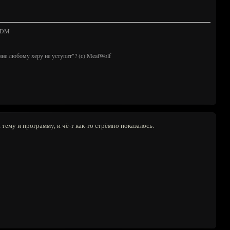
 TDM
ине любому херу не уступит"? (с) MeatWolf
тему и программу, и чё-т как-то стрёмно показалось.