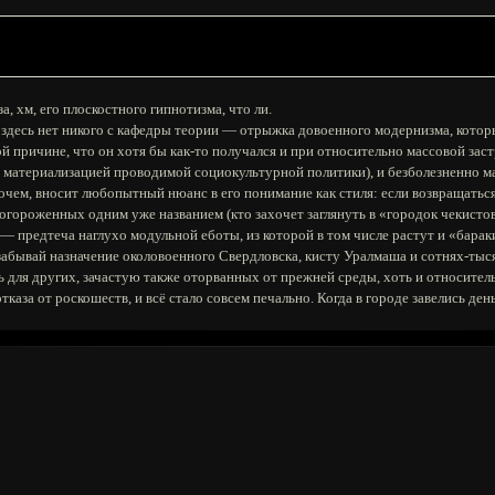
, хм, его плоскостного гипнотизма, что ли.
о здесь нет никого с кафедры теории — отрыжка довоенного модернизма, кото
й причине, что он хотя бы как-то получался и при относительно массовой зас
ся материализацией проводимой социокультурной политики), и безболезненно
прочем, вносит любопытный нюанс в его понимание как стиля: если возвращать
е огороженных одним уже названием (кто захочет заглянуть в «городок чекисто
 — предтеча наглухо модульной еботы, из которой в том числе растут и «барак
е забывай назначение околовоенного Свердловска, кисту Уралмаша и сотнях-ты
ь для других, зачастую также оторванных от прежней среды, хоть и относитель
тказа от роскошеств, и всё стало совсем печально. Когда в городе завелись день