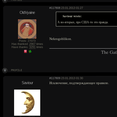
#117808
23.01.2013 01:27
OldVyaine
Saviour wrote:
А во-вторых, про США-то это правда.
Nekrogoblikon.
Posts: 27073
Has thanked:
2967
times
Have thanks:
3291
times
The Gat
#117809
23.01.2013 01:30
Saviour
Исключение, подтверждающее правило.