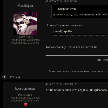
#117784
23.01.2013 00:26
MaxStajner
Lumisade wrote:
А почему тут до сих пор никто не любит обл
Почему? Есть нормальные:
[Reveal]
:
Spoiler
Posts: 22826
Has thanked:
2588
times
Have thanks:
939
times
Только сладж у них какой-то фиговый.
"ты - гр
Макс, вот скажи, ты про морковку на вопрос "Э
#117791
23.01.2013 01:02
Exarcophagus
У них вообще никакого сладжа - ни фигового
Posts: 2153
Has thanked:
1021
times
Have thanks:
748
times