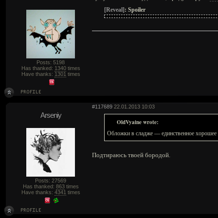
[Reveal]
:
Spoiler
Posts: 5198
Has thanked:
1340
times
Have thanks:
1301
times
#117689
22.01.2013 10:03
Arseniy
OldVyaine wrote:
Обложки в сладже — единственное хорошее 
Подтираюсь твоей бородой.
Posts: 27569
Has thanked:
863
times
Have thanks:
4341
times