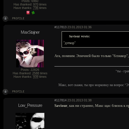
Posts: 6960
Has thanked:
970
times
Have thanks:
736
times
#117813
23.01.2013 01:36
MaxStajner
Saviour wrote:
"дэткор"
Ага, помним. Эпичней было только "блэккор",
Posts: 22826
"ты - гр
Has thanked:
2588
times
Have thanks:
939
times
Макс, вот скажи, ты про морковку на вопрос "Э
#117814
23.01.2013 01:38
Low_Pressure
Saviour
, как ни странно, Макс щас близок к 