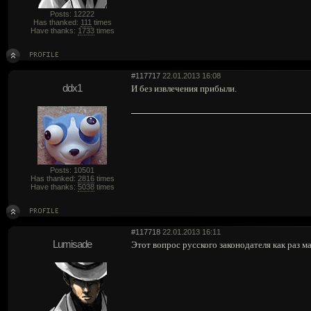
Posts: 12222
Has thanked:
111
times
Have thanks:
1733
times
#117717
22.01.2013 16:08
ddx1
И без извлечения прибыли.
Posts: 10501
Has thanked:
2816
times
Have thanks:
5038
times
#117718
22.01.2013 16:11
Lumisade
Этот вопрос русского законодателя как раз ма