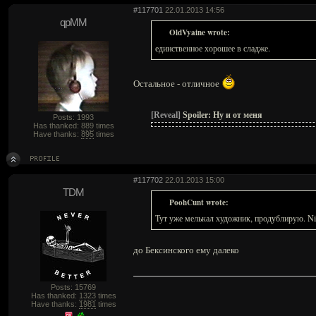
#117701
22.01.2013 14:56
qpMM
OldVyaine wrote:
единственное хорошее в сладже.
Остальное - отличное
[Reveal]
Spoiler:
Ну и от меня
Posts: 1993
Has thanked:
889
times
Have thanks:
895
times
#117702
22.01.2013 15:00
TDM
PoohCunt wrote:
Тут уже мелькал художник, продублирую. Nic
до Бексинского ему далеко
Posts: 15769
Has thanked:
1323
times
Have thanks:
1981
times