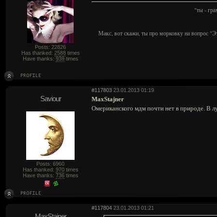
"ты - гр
Макс, вот скажи, ты про морковку на вопрос "Э
Posts: 22826
Has thanked:
2588
times
Have thanks:
939
times
#117803
23.01.2013 01:19
Saviour
MaxStajner
Омериканского мдм почти нет в природе. В л
Posts: 6960
Has thanked:
970
times
Have thanks:
736
times
#117804
23.01.2013 01:21
MaxStajner