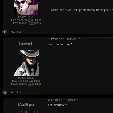
Макс, вот скажи, ты про морковку на вопрос "Э
Posts: 22826
Has thanked:
2588
times
Have thanks:
939
times
#117800
23.01.2013 01:16
Lumisade
Кто это вообще?
Posts: 12222
Has thanked:
111
times
Have thanks:
1733
times
#117801
23.01.2013 01:18
MaxStajner
Там написано.