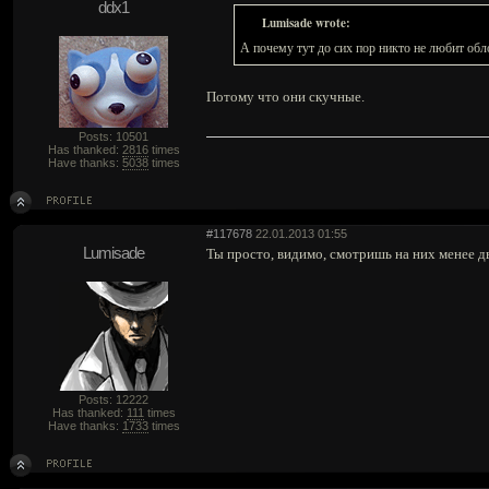
ddx1
Lumisade wrote:
А почему тут до сих пор никто не любит обл
Потому что они скучные.
Posts: 10501
Has thanked:
2816
times
Have thanks:
5038
times
#117678
22.01.2013 01:55
Lumisade
Ты просто, видимо, смотришь на них менее дв
Posts: 12222
Has thanked:
111
times
Have thanks:
1733
times