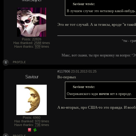
Saviour wrote:
В лучшем случае это металкор какой-нибудь.
Это не тот случай. А за тезисы, вроде "в так
Posts: 22826
"ты - гр
Has thanked:
2588
times
Have thanks:
939
times
Макс, вот скажи, ты про морковку на вопрос "Э
#117806
23.01.2013 01:25
Saviour
Во-первых
Saviour wrote:
почти
Омериканского мдм
нет в природе.
А во-вторых, про США-то это правда. И вообщ
Posts: 6960
Has thanked:
970
times
Have thanks:
736
times