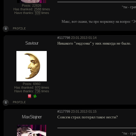
Posts: 22826
"ты - гр
Has thanked:
2588
times
Have thanks:
939
times
Макс, вот скажи, ты про морковку на вопрос "Э
#117798
23.01.2013 01:14
Saviour
Никакого "эмдээма" у них никогда не было.
Posts: 6960
Has thanked:
970
times
Have thanks:
736
times
#117799
23.01.2013 01:15
MaxStajner
Совсем страх потерял такое нести?
"ты - гр