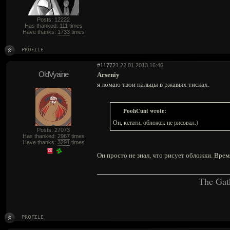
Posts: 12222
Has thanked:
111
times
Have thanks:
1733
times
#117721
22.01.2013 16:46
OldVyaine
Arseniy
я ломаю твои пальцы в ржавых тисках.
PoohCunt wrote:
Он, кстати, обложек не рисовал.)
Posts: 27073
Has thanked:
2967
times
Have thanks:
3291
times
Он просто не знал, что рисует обложки. Врем
The Gat