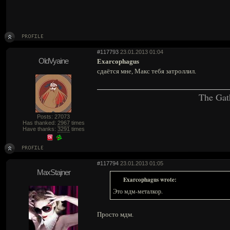
#117793
23.01.2013 01:04
OldVyaine
Exarcophagus
сдаётся мне, Макс тебя затроллил.
The Gat
Posts: 27073
Has thanked:
2967
times
Have thanks:
3291
times
#117794
23.01.2013 01:05
MaxStajner
Exarcophagus wrote:
Это мдм-металкор.
Просто мдм.