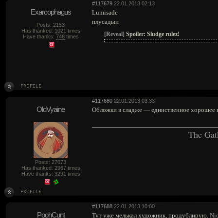
#117679
22.01.2013 02:13
Exarcophagus
Lumisade
плусадын
Posts: 2153
Has thanked:
1021
times
[Reveal]
Spoiler:
Sludge rulez!
Have thanks:
748
times
#117680
22.01.2013 03:33
OldVyaine
Обложки в сладже — единственное хорошее в
The Gat
Posts: 27073
Has thanked:
2967
times
Have thanks:
3291
times
#117688
22.01.2013 10:00
PoohCunt
Тут уже мелькал художник, продублирую.
Nic