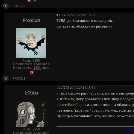
#117703
22.01.2013 15:03
PoohCunt
TDM
, до Бексинского всем далеко.
Он, кстати, обложек не рисовал.)
Posts: 5198
Has thanked:
1340
times
Have thanks:
1301
times
#117708
22.01.2013 15:51
le(X)fou
я так в сладже разочаруюсь, а учитывая проц
я, конечно, могу догадаться чем людей радую
простейший прием в композиции, а обложка да
раз поиск "картины" среди обложек, если же 
"фильтр в фотошопе", это, конечно, может вы
The sk
Posts: 2259
Has thanked:
1235
times