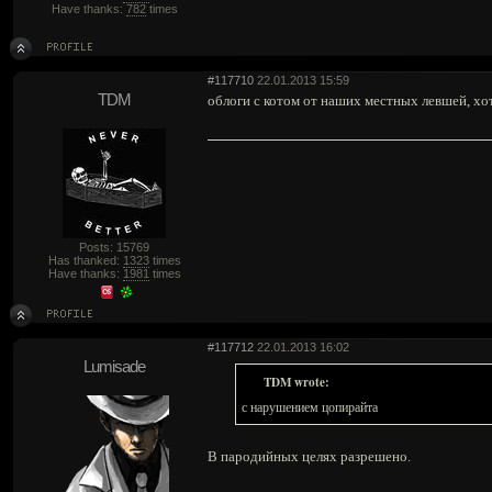
Have thanks:
782
times
#117710
22.01.2013 15:59
TDM
облоги с котом от наших местных левшей, х
Posts: 15769
Has thanked:
1323
times
Have thanks:
1981
times
#117712
22.01.2013 16:02
Lumisade
TDM wrote:
с нарушением цопирайта
В пародийных целях разрешено.