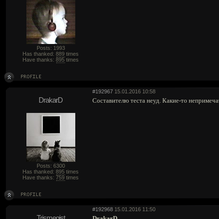
Posts: 1993
Has thanked:
889
times
Have thanks:
895
times
#192967
15.01.2016 10:58
DrakarD
Составителю теста неуд. Какие-то непримеч
Posts: 6300
Has thanked:
895
times
Have thanks:
759
times
#192968
15.01.2016 11:50
Trismegist
DrakarD