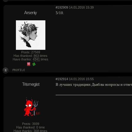
#192909
14.01.2016 15:39
Arseniy
5/10.
Posts: 27569
Has thanked:
863
times
Have thanks:
4341
times
#192914
14.01.2016 15:55
Trismegist
В лучших традициях Дьяблы вопросы и ответ
Posts: 3939
Has thanked: 0 time
Have thanks:
368
times