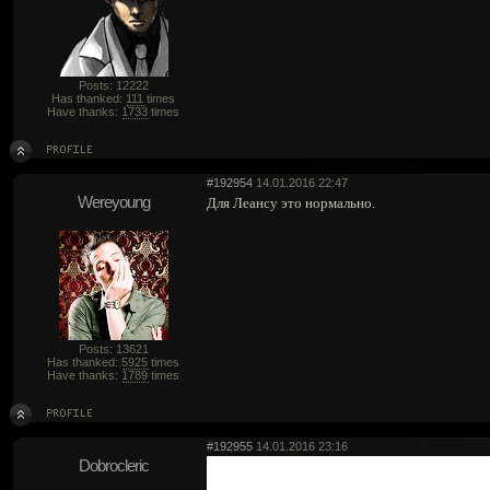
Posts: 12222
Has thanked:
111
times
Have thanks:
1733
times
#192954
14.01.2016 22:47
Wereyoung
Для Леансу это нормально.
Posts: 13621
Has thanked:
5925
times
Have thanks:
1789
times
#192955
14.01.2016 23:16
Dobrocleric