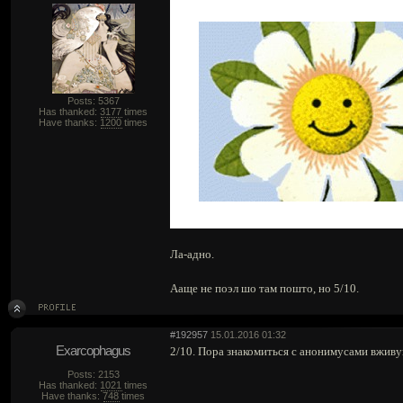
Posts: 5367
Has thanked:
3177
times
Have thanks:
1200
times
Ла-адно.
Ааще не поэл шо там пошто, но 5/10.
#192957
15.01.2016 01:32
Exarcophagus
2/10. Пора знакомиться с анонимусами вживу
Posts: 2153
Has thanked:
1021
times
Have thanks:
748
times