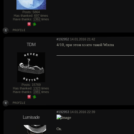
Posts: 5864
Has thanked:
697
times
Have thanks:
1362
times
#192952
14.01.2016 21:42
TDM
4/10, при этом хз кто такой Wixtra
Posts: 15769
Has thanked:
1323
times
Have thanks:
1981
times
#192953
14.01.2016 22:39
Lumisade
Ок.