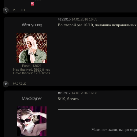
#192915
14.01.2016 16:03
Wereyoung
Во второй раз 10/10, половина неправильных
Posts: 13621
Has thanked:
5925
times
Have thanks:
1789
times
#192917
14.01.2016 16:08
MaxStajner
8/10, блеать.
Макс, вот скажи, ты про мор