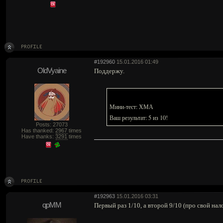
#192960
15.01.2016 01:49
OldVyaine
Поддержу.
Мини-тест: ХМА
Ваш результат: 5 из 10!
Posts: 27073
Has thanked:
2967
times
Have thanks:
3291
times
#192963
15.01.2016 03:31
qpMM
Первый раз 1/10, а второй 9/10 (про свой нал