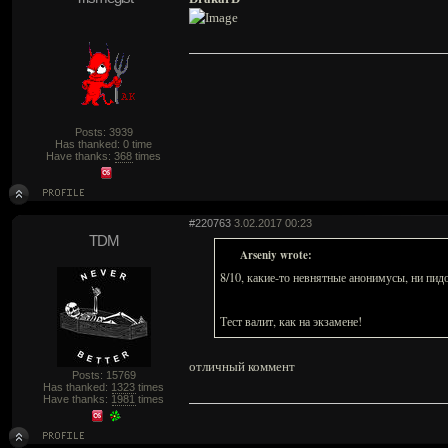
Posts: 3939
Has thanked: 0 time
Have thanks:
368
times
#220763
3.02.2017 00:23
TDM
Arseniy wrote:
8/10, какие-то невнятные анонимусы, ни пид
Тест валит, как на экзамене!
отличный коммент
Posts: 15769
Has thanked:
1323
times
Have thanks:
1981
times