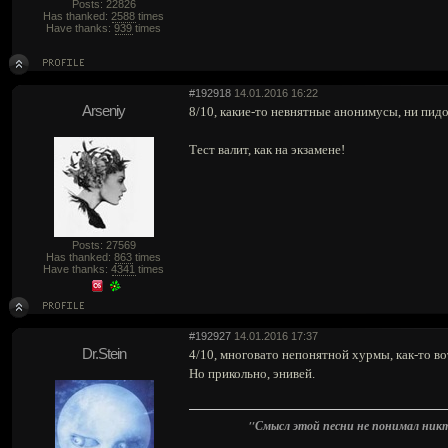
Posts: 22826
Has thanked:
2588
times
Have thanks:
939
times
#192918
14.01.2016 16:22
Arseniy
8/10, какие-то невнятные анонимусы, ни пидо
Тест валит, как на экзамене!
Posts: 27569
Has thanked:
863
times
Have thanks:
4341
times
#192927
14.01.2016 17:37
Dr.Stein
4/10, многовато непонятной хурмы, как-то в
Но прикольно, энивей.
"Смысл этой песни не понимал никто.