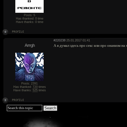
Posts: 5
Has thanked: 0 time
Have thanks: 0 time
#220238
25.01.2017 01:41
Arrrgh
А я думал здесь про секс или про онанизм на 
Posts: 2391
Has thanked:
720
times
Have thanks:
525
times