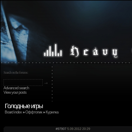
Search on the forums:
Advanced search
View your posts
Голодные игры
Board index
»
Оффтопик
»
Курилка
#97907
5.09.2012 20:29