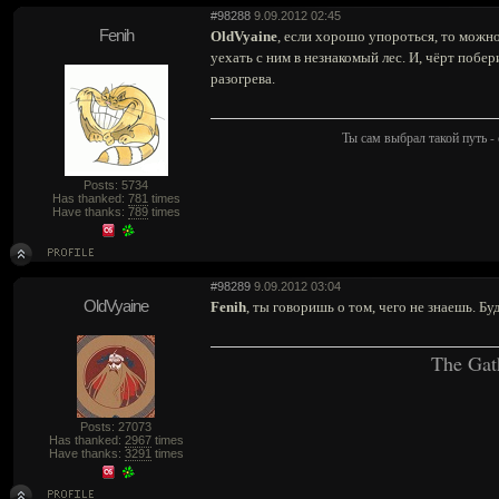
#98288
9.09.2012 02:45
Fenih
OldVyaine
, если хорошо упороться, то можно
уехать с ним в незнакомый лес. И, чёрт побер
разогрева.
Ты сам выбрал такой путь - 
Posts: 5734
Has thanked:
781
times
Have thanks:
789
times
#98289
9.09.2012 03:04
OldVyaine
Fenih
, ты говоришь о том, чего не знаешь. Бу
The Gat
Posts: 27073
Has thanked:
2967
times
Have thanks:
3291
times