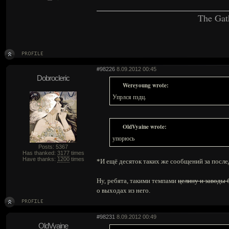
The Gat
#98226
8.09.2012 00:45
Dobrocleric
Wereyoung wrote:
Упрлся пздц.
OldVyaine wrote:
упорюсь
Posts: 5367
Has thanked:
3177
times
Have thanks:
1200
times
*И ещё десяток таких же сообщений за после
Ну, ребята, такими темпами
целину и заводы
о выходах из него.
#98231
8.09.2012 00:49
OldVyaine