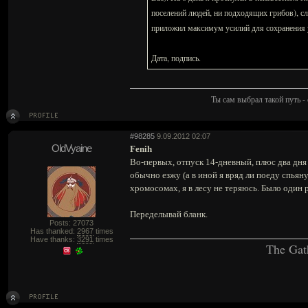
поселений людей, ни подходящих грибов), сл
приложил максимум усилий для сохранения 
Дата, подпись.
Ты сам выбрал такой путь - 
#98285
9.09.2012 02:07
OldVyaine
Fenih
Во-первых, отпуск 14-дневный, плюс два дня
обычно езжу (а в иной я вряд ли поеду спьяну
хромосомах, я в лесу не теряюсь. Было один р
Переделывай бланк.
Posts: 27073
Has thanked:
2967
times
Have thanks:
3291
times
The Gat