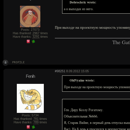
Dobrocleric wrote:
а о выходах из него.
При выходе на проектную мощность упомянут
Posts: 27073
Has thanked:
2967
times
Have thanks:
3291
times
The Gat
#98251
8.09.2012 15:05
Fenih
OldVyaine wrote:
При выходе на проектную мощность упомяну
Ген. Диру Козлу Рогатому.
Posts: 5734
Объяснительная №666.
Has thanked:
781
times
Я, Старик Вяйне, в первый день отпуска выш
Have thanks:
789
times
Вас). На 8 день я проснулся в неизвестном м