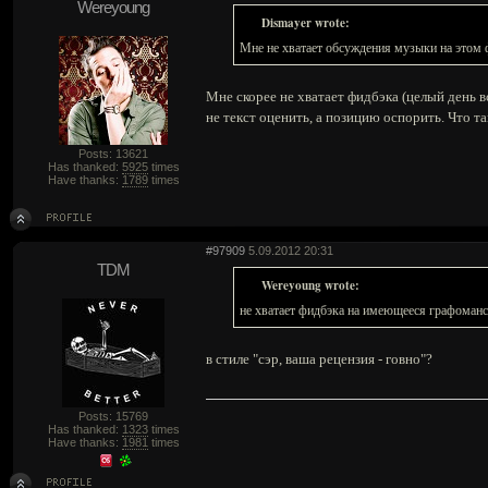
Wereyoung
Dismayer wrote:
Мне не хватает обсуждения музыки на этом 
Мне скорее не хватает фидбэка (целый день в
не текст оценить, а позицию оспорить. Что т
Posts: 13621
Has thanked:
5925
times
Have thanks:
1789
times
#97909
5.09.2012 20:31
TDM
Wereyoung wrote:
не хватает фидбэка на имеющееся графоман
в стиле "сэр, ваша рецензия - говно"?
Posts: 15769
Has thanked:
1323
times
Have thanks:
1981
times