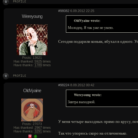
#98082
6.09.2012 22:25
Wereyoung
OldVyaine wrote:
Молодец. Я так уже не умею.
Сегодня подарили коньяк, вбухал в одного. У
Posts: 13621
Has thanked:
5925
times
Have thanks:
1789
times
#98224
8.09.2012 00:42
OldVyaine
Wereyoung wrote:
Завтра выходной.
У меня четыре выходных прямо по крусу, пот
Posts: 27073
Has thanked:
2967
times
Have thanks:
3291
times
Так что упорюсь скоро на отличненько.