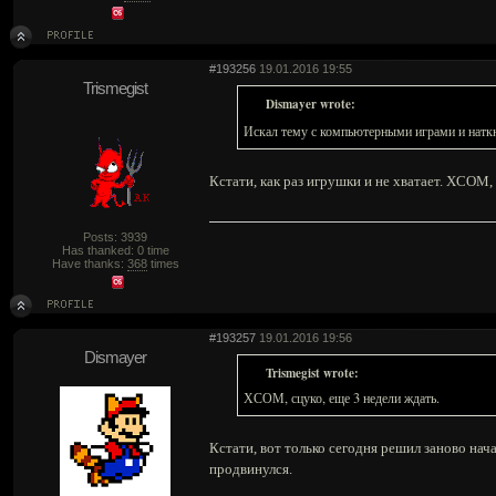
#193256
19.01.2016 19:55
Trismegist
Dismayer wrote:
Искал тему с компьютерными играми и наткну
Кстати, как раз игрушки и не хватает. ХСОМ, 
Posts: 3939
Has thanked: 0 time
Have thanks:
368
times
#193257
19.01.2016 19:56
Dismayer
Trismegist wrote:
ХСОМ, сцуко, еще 3 недели ждать.
Кстати, вот только сегодня решил заново нач
продвинулся.