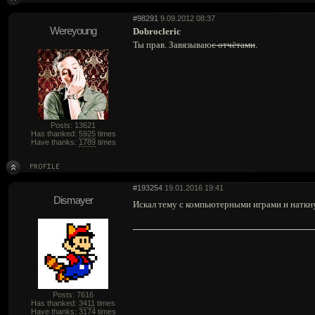
#98291
9.09.2012 08:37
Wereyoung
Dobrocleric
Ты прав. Завязываю
с отчётами
.
Posts: 13621
Has thanked:
5925
times
Have thanks:
1789
times
#193254
19.01.2016 19:41
Dismayer
Искал тему с компьютерными играми и наткнул
Posts: 7616
Has thanked:
3411
times
Have thanks:
3174
times