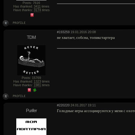
Posts: 7616
Has thanked:
3411
times
Have thanks:
3174
times
#193259
19.01.2016 20:08
TDM
не хватает, собсна, топикстартера
Posts: 15769
Has thanked:
1323
times
Have thanks:
1981
times
#220220
24.01.2017 19:11
Purifer
Голодные игры ассоциируются у меня с охот