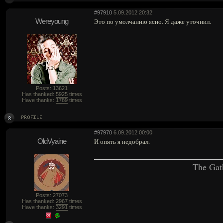
#97910
5.09.2012 20:32
Wereyoung
Это по умолчанию ясно. Я даже уточнил.
Posts: 13621
Has thanked:
5925
times
Have thanks:
1789
times
#97970
6.09.2012 00:00
OldVyaine
И опять я недобрал.
The Gat
Posts: 27073
Has thanked:
2967
times
Have thanks:
3291
times