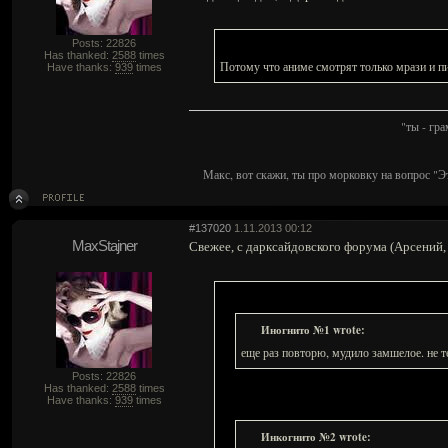
Posts: 22826
Has thanked:
2588
times
Потому что аниме смотрят только мрази и пи
Have thanks:
939
times
"ты - гр
Макс, вот скажи, ты про морковку на вопрос "Э
#137020
1.11.2013 00:12
MaxStajner
Свежее, с дарксайдовского форума (Арсений,
Иногнито №1 wrote:
еще раз повторю, мудило замшелое. не т
Posts: 22826
Has thanked:
2588
times
Have thanks:
939
times
Инкогнито №2 wrote: