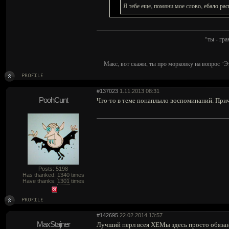
Я тебе еще, помяни мое слово, ебало рас
"ты - гр
Макс, вот скажи, ты про морковку на вопрос "Э
#137023
1.11.2013 08:31
PoohCunt
Что-то в теме понаплыло воспоминаний. При
Posts: 5198
Has thanked:
1340
times
Have thanks:
1301
times
#142695
22.02.2014 13:57
MaxStajner
Лучший перл всея ХЕМы здесь просто обязан 