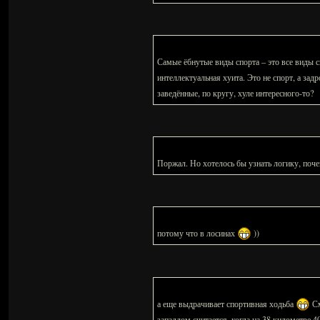
Самые ёбнутые виды спорта – это все виды с
интеллектуальная хуита. Это не спорт, а зад
заведённые, по кругу, хуле интересного-то?
Поржал. Но хотелось бы узнать логику, поч
потому что в лосинах
))
а еще выдрачивает спортивная ходьба
См
западлом считается, когда на 38 километре 