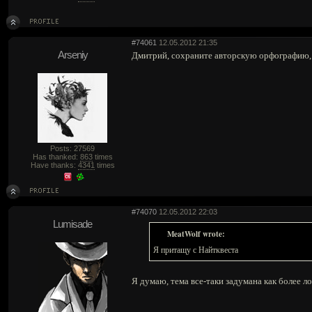
#74061
12.05.2012 21:35
Arseniy
Дмитрий, сохраните авторскую орфографию, 
Posts: 27569
Has thanked:
863
times
Have thanks:
4341
times
#74070
12.05.2012 22:03
Lumisade
MeatWolf wrote:
Я притащу с Найтквеста
Я думаю, тема все-таки задумана как более ло