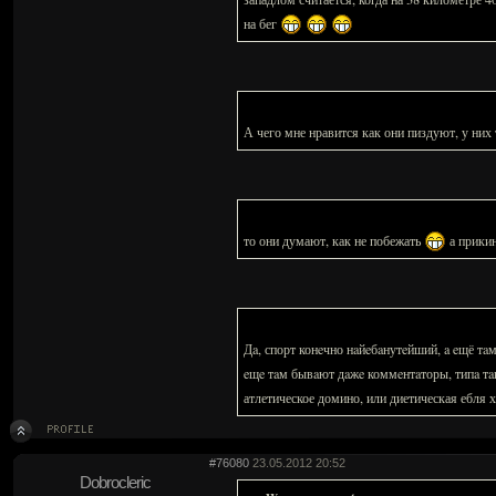
на бег
А чего мне нравится как они пиздуют, у них
то они думают, как не побежать
а прикин
Дa, спорт конeчно нaйeбaнутeйший, a eщё т
eщe тaм бывaют дaжe коммeнтaторы, типa т
атлетическое домино, или диетическая ебля х.
#76080
23.05.2012 20:52
Dobrocleric