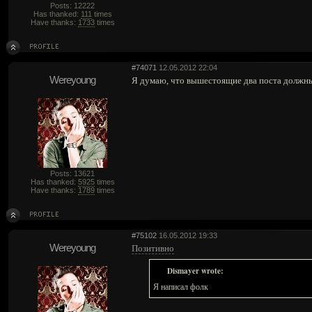
Posts: 12222
Has thanked:
111
times
Have thanks:
1733
times
#74071
12.05.2012 22:04
Wereyoung
Я думаю, что вышестоящие два поста должны 
Posts: 13621
Has thanked:
5925
times
Have thanks:
1789
times
#75102
16.05.2012 19:33
Wereyoung
Позитивно
Dismayer wrote:
Я написал фолк