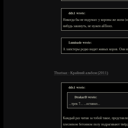
ddx1 wrote:
Никогда бы не подумал: у коровы же жопа (и 
нибудь закинуть, не нужен айТюнз.
Lumisade wrote:
А хипстеры редко видят живых коров. Они и
Thurisaz - Крайний альбом (2011)
ddx1 wrote:
DrakarD wrote:
...трек 7... ...оставил...
Каждый раз читая за тобой такое, представл
плесневом бетонном полу подрагивают твёрд