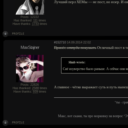
Лучший перл ХЕМы — не пост, но юзер. И он 
Posts: 12222
Has thanked:
111
times
Have thanks:
1733
times
#152710
14.09.2014 22:02
MaxStajner
Принёс
оттуда
покушать
Отличный пост в те
Shub wrote:
Сиё изуверство было раньше. А сейчас они 
Posts: 22826
А главное - чётко выражает суть и путь ныне
Has thanked:
2588
times
Have thanks:
939
times
"ты - гр
Макс, вот скажи, ты про морковку на вопрос "Э