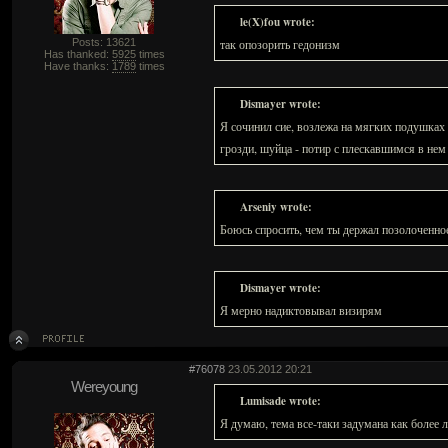
le(X)fou wrote:
Posts: 13621
так опозорить гедонизм
Has thanked:
5925
times
Have thanks:
1789
times
Dismayer wrote:
Я сочинил сие, возлежа на мягких подушках
грозди, шуйца - потир с плескавшимся в нем
Arseniy wrote:
Боюсь спросить, чем ты держал позолоченно
Dismayer wrote:
Я мерно надиктовывал визирям
#76078
23.05.2012 20:21
Wereyoung
Lumisade wrote:
Я думаю, тема все-таки задумана как более 