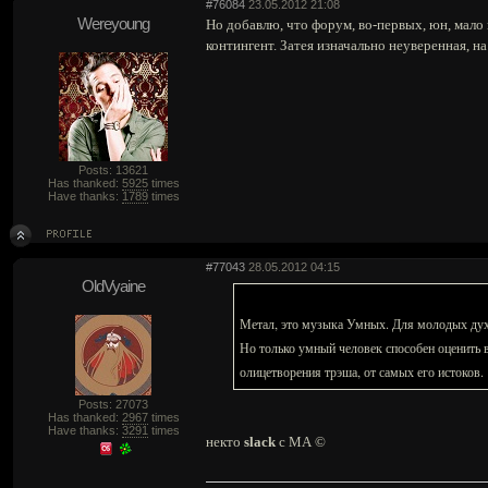
#76084
23.05.2012 21:08
Wereyoung
Но добавлю, что форум, во-первых, юн, мало 
контингент. Затея изначально неуверенная, на 
Posts: 13621
Has thanked:
5925
times
Have thanks:
1789
times
#77043
28.05.2012 04:15
OldVyaine
Метал, это музыка Умных. Для молодых духо
Но только умный человек способен оценить 
олицетворения трэша, от самых его истоков.
Posts: 27073
Has thanked:
2967
times
Have thanks:
3291
times
некто
slack
с МА ©