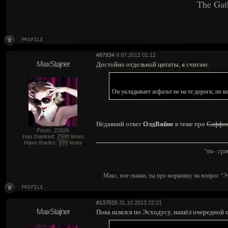
The Gat
#87934
9.07.2012 01:12
MaxStajner
Достойно отдельной цитаты, я считаю:
Он укладывает асфальт не на те дороги, по 
Недавний ответ
ОлдВяйне
в теме про
Саффо
Posts: 22826
Has thanked:
2588
times
Have thanks:
939
times
"ты - гр
Макс, вот скажи, ты про морковку на вопрос "Э
#137015
31.10.2013 22:21
MaxStajner
Пока шлялся по Эсходусу, нашёл очередной 