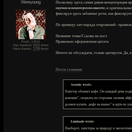
Wereyoung
Поскольку здесь самая дикая концентрация я
скучно и неинтересно вместе,
и оригинальных
фиксируя здесь забавные речи, как фиксирую
По примеру хит-парада откровений - правил
Название темы/Ссылка на пост
Правильно оформленная цитата
Posts: 13621
Has thanked:
5925
times
Have thanks:
1789
times
Ничего не обсуждаем, только цитируем. Да, я
Поток сознания
Arseniy wrote:
Хипстер обожает кофе. Он каждый день ходит
компани”, сверкать по сторонам свежим айфо
должен купить „кофе на вынос” и идти по ул
Lumisade wrote:
Наоборот, хипстеры за природу и экологичн