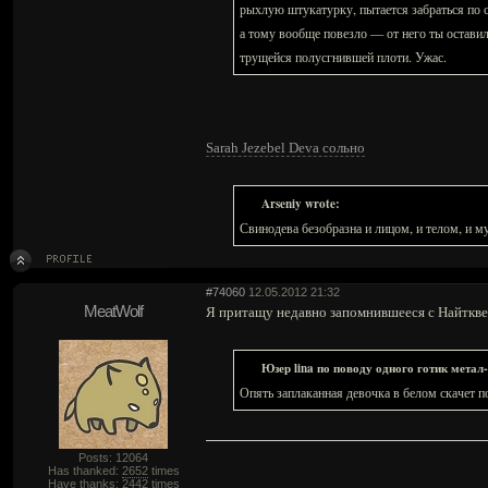
рыхлую штукатурку, пытается забраться по 
а тому вообще повезло — от него ты оставил
трущейся полусгнившей плоти. Ужас.
Sarah Jezebel Deva сольно
Arseniy wrote:
Свинодева безобразна и лицом, и телом, и му
#74060
12.05.2012 21:32
MeatWolf
Я притащу недавно запомнившееся с Найткве
Юзер lina по поводу одного готик метал-
Опять заплаканная девочка в белом скачет п
Posts: 12064
Has thanked:
2652
times
Have thanks:
2442
times