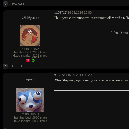
#152717
14.09.2014 23:00
OldVyaine
Не шути с найтквеста, попивая чай у себя в В
The Gat
Posts: 27073
Has thanked:
2967
times
Have thanks:
3291
times
#152723
15.09.2014 00:20
ddx1
MaxStajner
, здесь не цитатник всего интерне
Posts: 10501
Has thanked:
2816
times
Have thanks:
5038
times