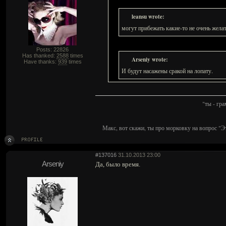
leansu wrote:
могут прибежать какие-то не очень жела
Posts: 22826
Has thanked:
2588
times
Arseniy wrote:
Have thanks:
939
times
И будут насажены сракой на лопату.
"ты - гр
Макс, вот скажи, ты про морковку на вопрос "Э
#137016
31.10.2013 23:00
Arseniy
Да, было время.