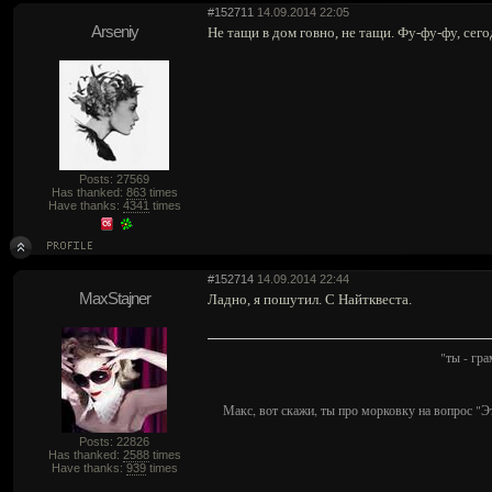
#152711
14.09.2014 22:05
Arseniy
Не тащи в дом говно, не тащи. Фу-фу-фу, сего
Posts: 27569
Has thanked:
863
times
Have thanks:
4341
times
#152714
14.09.2014 22:44
MaxStajner
Ладно, я пошутил. С Найтквеста.
"ты - гр
Макс, вот скажи, ты про морковку на вопрос "Э
Posts: 22826
Has thanked:
2588
times
Have thanks:
939
times