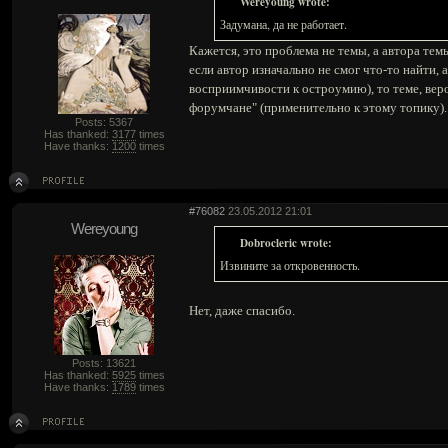
Wereyoung wrote:
Задумана, да не работает.
Кажется, это проблема не темы, а автора тем
если автор изначально не смог что-то найти, 
восприимчивости к остроумию), то теме, веро
форумчане" (применительно к этому топику). И
Posts: 5367
Has thanked:
3177
times
Have thanks:
1200
times
#76082
23.05.2012 21:01
Wereyoung
Dobrocleric wrote:
Извините за откровенность.
Нет, даже спасибо.
Posts: 13621
Has thanked:
5925
times
Have thanks:
1789
times