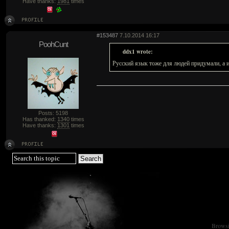
Have thanks:
1981
times
#153487
7.10.2014 16:17
PoohCunt
ddx1 wrote:
Русский язык тоже для людей придумали, а 
Posts: 5198
Has thanked:
1340
times
Have thanks:
1301
times
Browsin