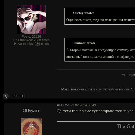
Arseniy wrote:
Один космонавт, судя по позе, решил познат
Posts: 22826
Has thanked:
2588
times
Lumisade wrote:
Have thanks:
939
times
А второй, похоже, в следующую секунду отп
внезапный понос, застигающий в скафандре, 
"ты - гр
Макс, вот скажи, ты про морковку на вопрос "Э
#142751
23.02.2014 08:43
OldVyaine
Да, тема говна у нас тут раскрывается на ура.
The Gat