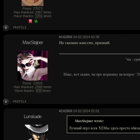
Posts: 27073
Has thanked:
2967
times
Have thanks:
3291
times
#142856
24.02.2014 00:38
MaxStajner
Но сказано классно, признай.
"ты - гр
Макс, вот скажи, ты про морковку на вопрос "Э
Posts: 22826
Has thanked:
2588
times
Have thanks:
939
times
#142869
24.02.2014 01:01
Lumisade
MaxStajner wrote:
Лучший перл всея ХЕМы здесь просто обяза