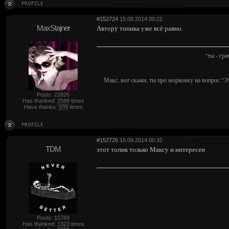
#152724
15.09.2014 00:22
MaxStajner
Автору топика уже всё равно.
"ты - гр
Макс, вот скажи, ты про морковку на вопрос "Э
Posts: 22826
Has thanked:
2588
times
Have thanks:
939
times
#152726
15.09.2014 00:32
TDM
этот топик только Максу и интересен
Posts: 15769
Has thanked:
1323
times