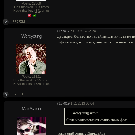
Posts: 27569
Has thanked:
863
times
Have thanks:
4341
times
#137017
31.10.2013 23:20
Wereyoung
Да ладно, богатство твоей мысли ничуть не и
эвфемизмах, и знаешь, никакого самоповтора 
Posts: 13621
Has thanked:
5925
times
Have thanks:
1789
times
#137019
1.11.2013 00:06
MaxStajner
Wereyoung wrote:
Сюда можно вставить сотню твоих фраз
Тогда ещё одна, с Дарксайда: