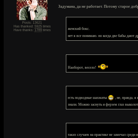
Задумана, да не работает. Потому старое до
Posts: 13621
Has thanked:
5925
times
женский бокс.
Have thanks:
1789
times
нет я все понимаю. но когда две бабы дают д
Наоборот, весело!
есть подводные шахматы
, не, правда, 
знали. Можно заснуть и ферзем глаз выколот
такиз случаев на практике не замечал среди 