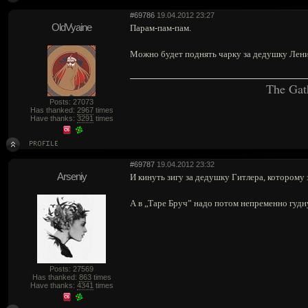
#69786
19.04.2012 23:27
OldVyaine
Парам-пам-пам.
Можно будет поднять чарку за дедушку Ленин
The Gat
Posts: 27073
Has thanked:
2967
times
Have thanks:
3291
times
#69787
19.04.2012 23:32
Arseniy
И кинуть зигу за дедушку Гитлера, которому 
А в „Таре Бруч” надо потом непременно гуднуть
Posts: 27569
Has thanked:
863
times
Have thanks:
4341
times