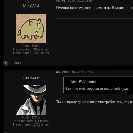
#69797
19.04.2012 23:43
MeatWolf
Именно поэтому встречаемся на Владимирск
Posts: 12064
Has thanked:
2652
times
Have thanks:
2442
times
#69798
19.04.2012 23:56
Lumisade
MeatWolf wrote:
Факт, но меня воротит от восточной кухни
Ты же вроде даже аниме употребляешь, как ж
Posts: 12222
Has thanked:
111
times
Have thanks:
1733
times