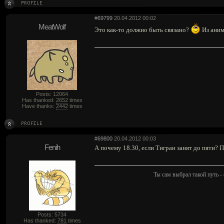
#69799
20.04.2012 00:02
MeatWolf
Это как-то должно быть связано?
Из аним
Posts: 12064
Has thanked:
2652
times
Have thanks:
2442
times
#69800
20.04.2012 00:03
Fenih
А почему 18.30, если Тигран занят до пяти? П
Ты сам выбрал такой путь - 
Posts: 5734
Has thanked:
781
times