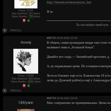
http://fasteda.ru/menu/pizza_bar/
Posts: 5734
Я за.
Has thanked:
781
times
Have thanks:
789
times
Ты сам выбрал такой путь - 
#69776
19.04.2012 23:10
Arseniy
В общем, самая громадная пицца там стоит че
наливают пива в „большой бокал”.
Давайте вот сюда — Английский проспект, д.
А, ну нормальные цены. По отзывам в интерн
Хотя из близких ещё есть Ломоносова 18 (эт
Posts: 27569
Has thanked:
863
times
легко до Думской дойти) и ещё у Александра
Have thanks:
4341
times
#69778
19.04.2012 23:15
OldVyaine
Мне совершенно не принципиально. Цены на в