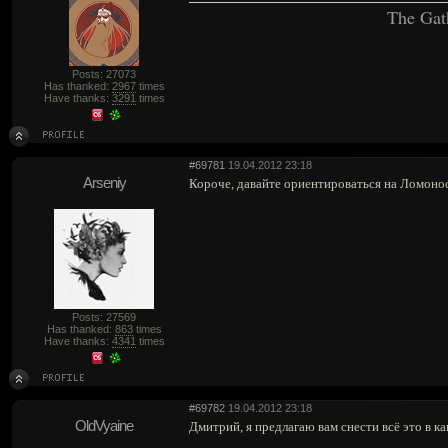
The Gat
Posts: 27073
Has thanked:
2967
times
Have thanks:
3291
times
#69781
19.04.2012 23:18
Arseniy
Короче, давайте ориентироваться на Ломонос
Posts: 27569
Has thanked:
863
times
Have thanks:
4341
times
#69782
19.04.2012 23:18
OldVyaine
Дмитрий, я предлагаю вам снести всё это в 