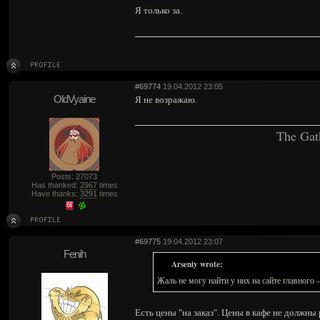
Я только за.
#69774
19.04.2012 23:05
OldVyaine
Я не возражаю.
The Gat
Posts: 27073
Has thanked:
2967
times
Have thanks:
3291
times
#69775
19.04.2012 23:07
Fenih
Arseniy wrote:
Жаль не могу найти у них на сайте главного 
Есть цены "на заказ". Цены в кафе не должны р