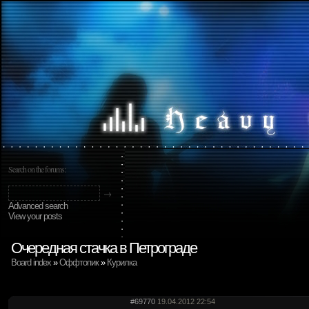
Search on the forums:
Advanced search
View your posts
Очередная стачка в Петрограде
Board index
»
Оффтопик
»
Курилка
#69770
19.04.2012 22:54