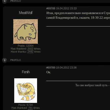
#69788
19.04.2012 23:33
MeatWolf
Итак, предположительно направляемся в Стри
самой Владимирской в, скажем, 18:30 22 апре
Posts: 12064
Has thanked:
2652
times
Have thanks:
2442
times
#69789
19.04.2012 23:36
Fenih
Ок.
Ты сам выбрал такой путь - 
Posts: 5734
Has thanked:
781
times