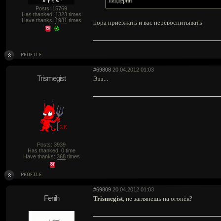
пиццерии
Posts: 15769
Has thanked:
1323
times
Have thanks:
1981
times
пора приезжать и вас перевоспитывать
#69808
20.04.2012 01:03
Trismegist
Эээ...
Posts: 3939
Has thanked: 0 time
Have thanks:
368
times
#69809
20.04.2012 01:03
Fenih
Trismegist
, не заглянешь на огонёк?