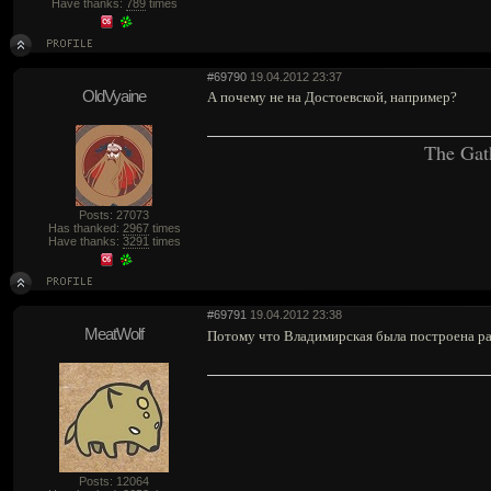
Have thanks:
789
times
#69790
19.04.2012 23:37
OldVyaine
А почему не на Достоевской, например?
The Gat
Posts: 27073
Has thanked:
2967
times
Have thanks:
3291
times
#69791
19.04.2012 23:38
MeatWolf
Потому что Владимирская была построена ра
Posts: 12064