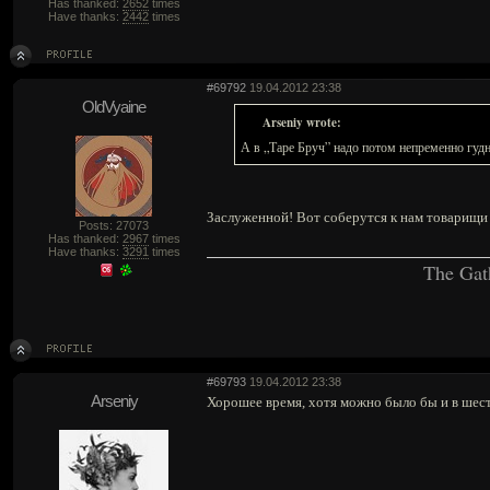
Has thanked:
2652
times
Have thanks:
2442
times
#69792
19.04.2012 23:38
OldVyaine
Arseniy wrote:
А в „Таре Бруч” надо потом непременно гуднут
Заслуженной! Вот соберутся к нам товарищи 
Posts: 27073
Has thanked:
2967
times
Have thanks:
3291
times
The Gat
#69793
19.04.2012 23:38
Arseniy
Хорошее время, хотя можно было бы и в шест