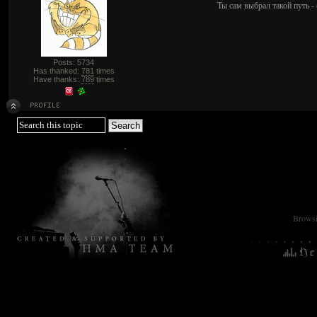
Ты сам выбрал такой путь - 
Posts: 5734
Has thanked:
781
times
Have thanks:
789
times
Browsin