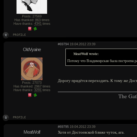
Posts: 27569
Has thanked:
863
times
Have thanks:
4341
times
#69794
19.04.2012 23:39
OldVyaine
MeatWolf wrote:
Потому что Владимирская была построена ра
Дорогу придётся переходить. К тому же Дост
Posts: 27073
Has thanked:
2967
times
Have thanks:
3291
times
The Gat
#69795
19.04.2012 23:39
MeatWolf
Хотя от Достоевской ближе чуток, ага.