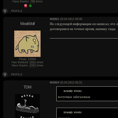
Have thanks:
789
times
#69801
20.04.2012 00:05
MeatWolf
По следующей информации он написал, что лу
договоримся на точное время, напишу сюда.
Posts: 12064
Has thanked:
2652
times
Have thanks:
2442
times
#69804
20.04.2012 00:22
TDM
Arseniy wrote:
восточных забегаловках
Arseniy wrote: