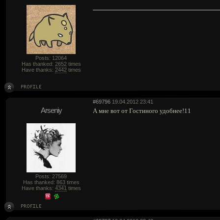
Posts: 12064
Has thanked:
2652
times
Have thanks:
2442
times
#69796
19.04.2012 23:41
Arseniy
А мне вот от Гостиного удобнее!11
Posts: 27569
Has thanked:
863
times
Have thanks:
4341
times