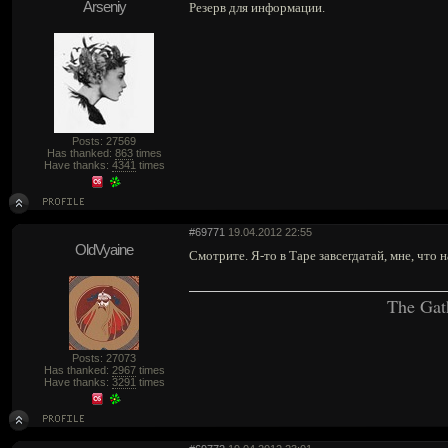
Arseniy
Резерв для информации.
Posts: 27569
Has thanked:
863
times
Have thanks:
4341
times
#69771
19.04.2012 22:55
OldVyaine
Смотрите. Я-то в Таре завсегдатай, мне, что 
The Gat
Posts: 27073
Has thanked:
2967
times
Have thanks:
3291
times