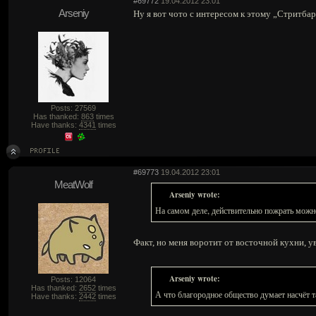
#69772
19.04.2012 23:01
Arseniy
Ну я вот чото с интересом к этому „Стритбар
Posts: 27569
Has thanked:
863
times
Have thanks:
4341
times
#69773
19.04.2012 23:01
MeatWolf
Arseniy wrote:
На самом деле, действительно пожрать можн
Факт, но меня воротит от восточной кухни, у
Arseniy wrote:
Posts: 12064
Has thanked:
2652
times
А что благородное общество думает насчёт т
Have thanks:
2442
times