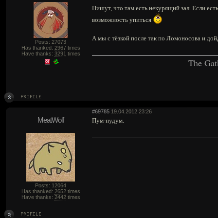
Пишут, что там есть некурящий зал. Если ест
возможность упиться
А мы с тёзкой после так по Ломоносова и дой
Posts: 27073
Has thanked:
2967
times
Have thanks:
3291
times
The Gat
#69785
19.04.2012 23:26
MeatWolf
Пум-пудум.
Posts: 12064
Has thanked:
2652
times
Have thanks:
2442
times