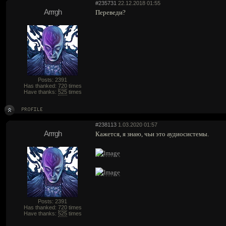
#235731
22.12.2018 01:55
Arrrgh
Переведи?
Posts: 2391
Has thanked:
720
times
Have thanks:
525
times
#238113
1.03.2020 01:57
Arrrgh
Кажется, я знаю, чьи это аудиосистемы.
Posts: 2391
Has thanked:
720
times
Have thanks:
525
times