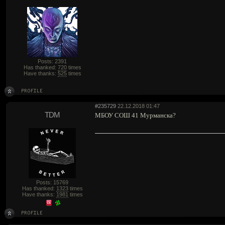
Posts: 2391
Has thanked:
720
times
Have thanks:
525
times
#235729
22.12.2018 01:47
TDM
МБОУ СОШ 41 Мурманска?
Posts: 15769
Has thanked:
1323
times
Have thanks:
1981
times