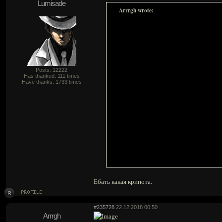
Lumisade
Arrrgh wrote:
Posts: 12222
Has thanked:
111
times
Have thanks:
1733
times
Ебать какая крипота.
#235728
22.12.2018 00:50
Arrrgh