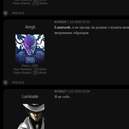
Have thanks:
1733
times
#239026
1.10.2020 02:53
Arrrgh
Lumisade
, а не проще ли дальше слушать ко
витринных образцов.
Posts: 2391
Has thanked:
720
times
Have thanks:
525
times
#239027
1.10.2020 03:04
Lumisade
Я не себе.