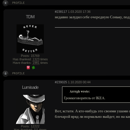
#238117
1.03.2020 17:36
TDM
недавно залудил себе очередную Соньку, под
Posts: 15769
Has thanked:
1323
times
Have thanks:
1981
times
#239025
1.10.2020 00:44
Lumisade
Arrrgh wrote:
Громкоговоритель от IKEA.
Вот, кстати. А кто-нибудь это своими ушами
блэчарой вряд ли нормально выйдет, но на ка
Posts: 12222
Has thanked:
111
times