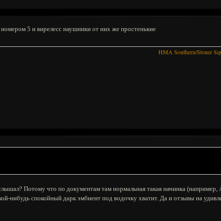
 номером 5 и вирелесс наушники от них же простенькие
HMA Southern/Stoner Sq
 слышал? Потому что по документам там нормальная такая начинка (например, A
кой-нибудь спокойный дарк эмбиент под водочку хватит. Да и отзывы на удивл