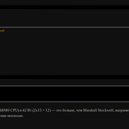
uad
RM0 CPU) и 42 Вт (2x15 + 12) — это больше, чем Marshall Stockwell, наприме
ение неплохие.