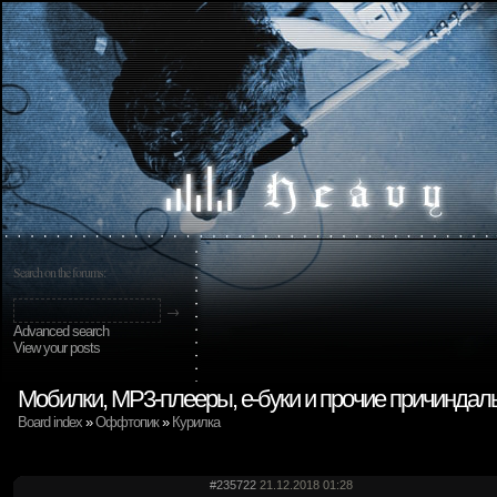
Search on the forums:
Advanced search
View your posts
Мобилки, MP3-плееры, е-буки и прочие причиндал
Board index
»
Оффтопик
»
Курилка
#235722
21.12.2018 01:28