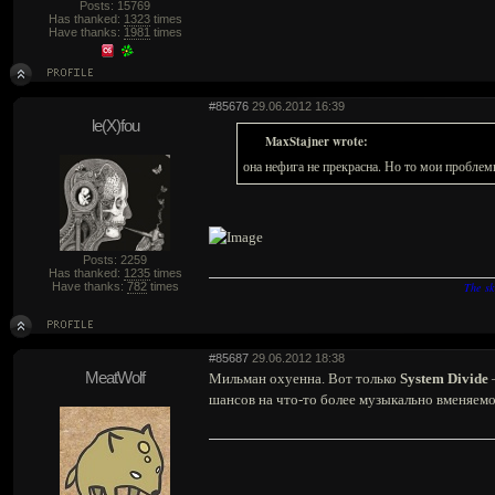
Posts: 15769
Has thanked:
1323
times
Have thanks:
1981
times
#85676
29.06.2012 16:39
le(X)fou
MaxStajner wrote:
она нефига не прекрасна. Но то мои проблем
Posts: 2259
Has thanked:
1235
times
Have thanks:
782
times
The sk
#85687
29.06.2012 18:38
MeatWolf
Мильман охуенна. Вот только
System Divide
шансов на что-то более музыкально вменяемое