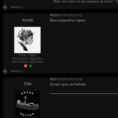
Макс, вот скажи, ты про морковку на вопрос "Э
#85654
29.06.2012 14:51
Arseniy
Иди подёргай на Тарью.
Posts: 27569
Has thanked:
863
times
Have thanks:
4341
times
#85673
29.06.2012 16:36
TDM
Лучше сразу на Кабалье.