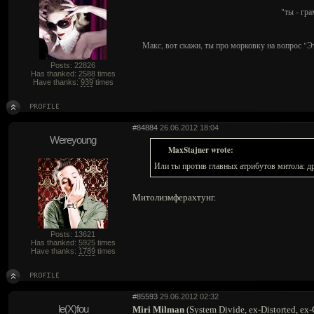
"ты - гр
Макс, вот скажи, ты про морковку на вопрос "Э
Posts: 22826
Has thanked:
2588
times
Have thanks:
939
times
#84884
26.06.2012 18:04
Wereyoung
MaxStajner wrote:
Или ты против главных атрибутов митола: др
Митолизмферахтунг.
Posts: 13621
Has thanked:
5925
times
Have thanks:
1789
times
#85593
29.06.2012 02:32
le(X)fou
Miri Milman
(System Divide, ex-Distorted, ex-