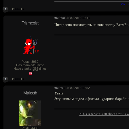
The sk
#61690
25.02.2012 19:11
Trismegist
Интересно посмотреть на вокалистку Батл Бис
Posts: 3939
Has thanked: 0 time
Have thanks:
368
times
#61691
25.02.2012 19:52
Maliceth
Yarri
Эту живьем видел и фоткал - ударяла барабан
"This is what it´s all about \ this is
Posts: 4435