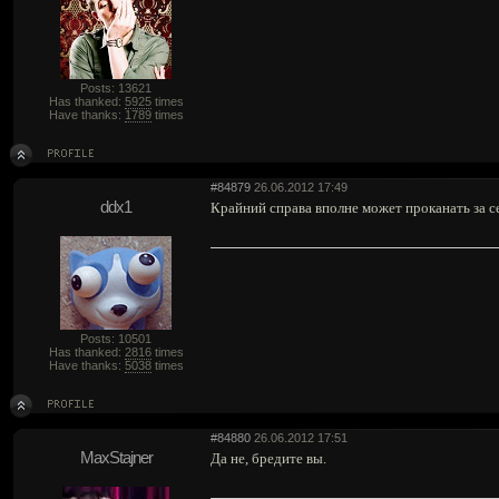
Posts: 13621
Has thanked:
5925
times
Have thanks:
1789
times
#84879
26.06.2012 17:49
ddx1
Крайний справа вполне может проканать за се
Posts: 10501
Has thanked:
2816
times
Have thanks:
5038
times
#84880
26.06.2012 17:51
MaxStajner
Да не, бредите вы.