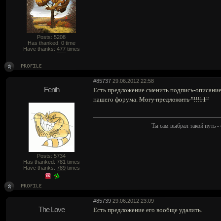
Posts: 5208
Has thanked: 0 time
Have thanks:
477
times
#85737
29.06.2012 22:58
Fenih
Есть предложение сменить подпись-описание т
нашего форума.
Могу предложить "!!!11"
Ты сам выбрал такой путь - 
Posts: 5734
Has thanked:
781
times
Have thanks:
789
times
#85739
29.06.2012 23:09
The Love
Есть предложение его вообще удалить.