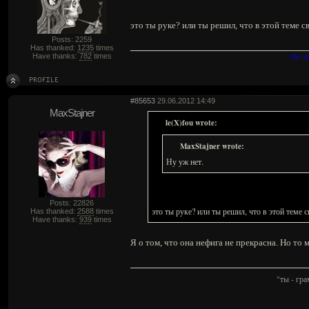
это ты руке? или ты решил, что в этой теме с
Posts: 2259
Has thanked:
1235
times
Have thanks:
782
times
The sk
#85653
29.06.2012 14:49
MaxStajner
le(X)fou wrote:
MaxStajner wrote:
Ну уж нет.
Posts: 22826
это ты руке? или ты решил, что в этой теме 
Has thanked:
2588
times
Have thanks:
939
times
Я о том, что она нефига не прекрасна. Но то
"ты - гр