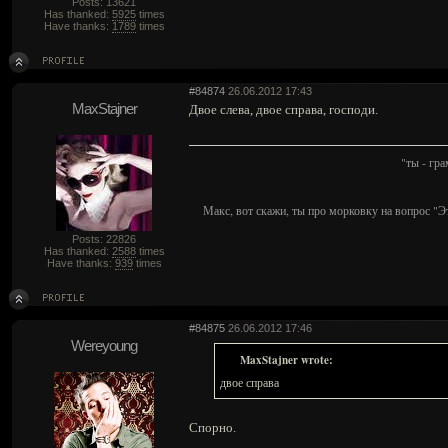
Posts: 13621
Has thanked:
5925
times
Have thanks:
1789
times
#84874
26.06.2012 17:43
MaxStajner
Двое слева, двое справа, господи.
"ты - гр
Макс, вот скажи, ты про морковку на вопрос "Э
Posts: 22826
Has thanked:
2588
times
Have thanks:
939
times
#84875
26.06.2012 17:46
Wereyoung
MaxStajner wrote:
двое справа
Спорно.