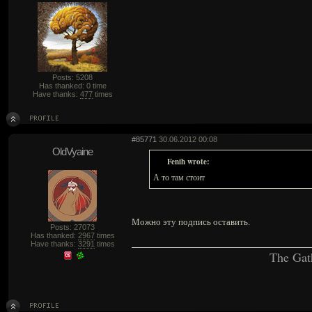
Posts: 5208
Has thanked: 0 time
Have thanks:
477
times
#85771
30.06.2012 00:08
OldVyaine
Fenih wrote:
А то там стоит
Можно эту подпись оставить.
Posts: 27073
Has thanked:
2967
times
Have thanks:
3291
times
The Gat