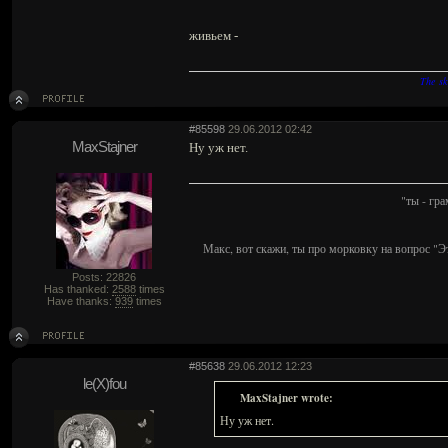
живьем -
The sk
#85598
29.06.2012 02:42
MaxStajner
Ну уж нет.
"ты - гр
Макс, вот скажи, ты про морковку на вопрос "Э
Posts: 22826
Has thanked:
2588
times
Have thanks:
939
times
#85638
29.06.2012 12:23
le(X)fou
MaxStajner wrote:
Ну уж нет.