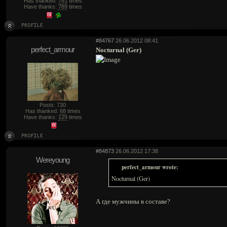
Has thanked:
781
times
Have thanks:
789
times
#84767
26.06.2012 08:41
perfect_armour
Nocturnal (Ger)
Posts: 730
Has thanked:
68
times
Have thanks:
129
times
#84873
26.06.2012 17:38
Wereyoung
perfect_armour wrote:
Nocturnal (Ger)
А где мужчины в составе?