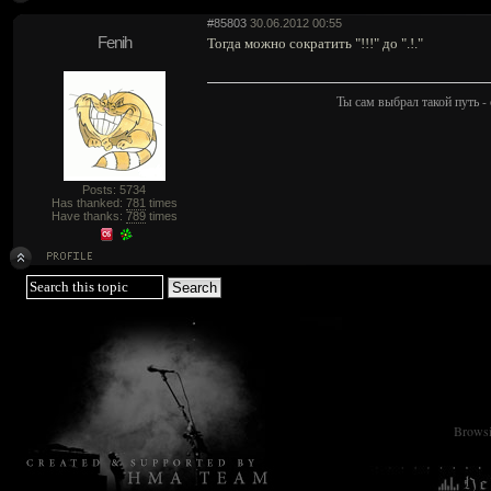
#85803
30.06.2012 00:55
Fenih
Тогда можно сократить "!!!" до ".!."
Ты сам выбрал такой путь - 
Posts: 5734
Has thanked:
781
times
Have thanks:
789
times
Browsin