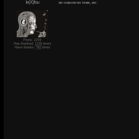
le(X)fou
не совсем по теме, но:
Posts: 2259
Has thanked:
1235
times
Have thanks:
782
times