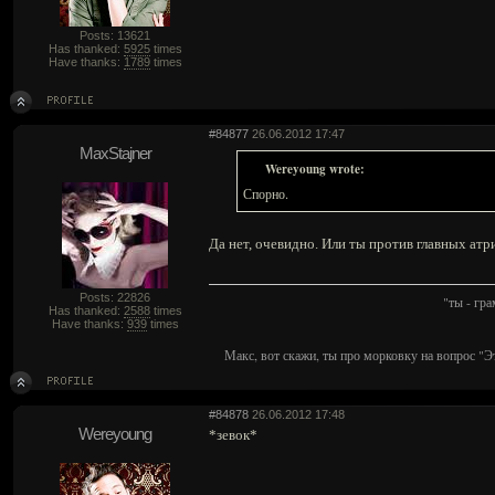
Posts: 13621
Has thanked:
5925
times
Have thanks:
1789
times
#84877
26.06.2012 17:47
MaxStajner
Wereyoung wrote:
Спорно.
Да нет, очевидно. Или ты против главных атр
Posts: 22826
"ты - гр
Has thanked:
2588
times
Have thanks:
939
times
Макс, вот скажи, ты про морковку на вопрос "Э
#84878
26.06.2012 17:48
Wereyoung
*зевок*