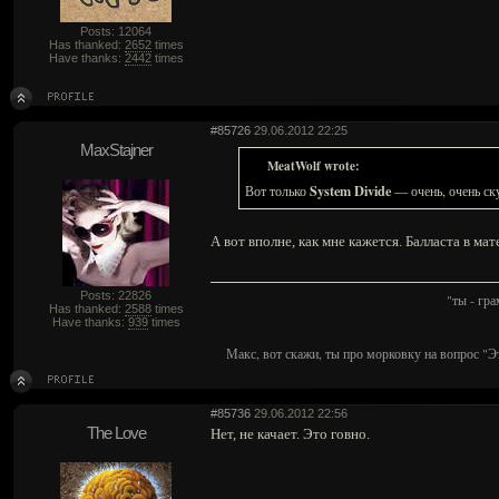
Posts: 12064
Has thanked:
2652
times
Have thanks:
2442
times
#85726
29.06.2012 22:25
MaxStajner
MeatWolf wrote:
System Divide
Вот только
— очень, очень ск
А вот вполне, как мне кажется. Балласта в ма
Posts: 22826
"ты - гр
Has thanked:
2588
times
Have thanks:
939
times
Макс, вот скажи, ты про морковку на вопрос "Э
#85736
29.06.2012 22:56
The Love
Нет, не качает. Это говно.