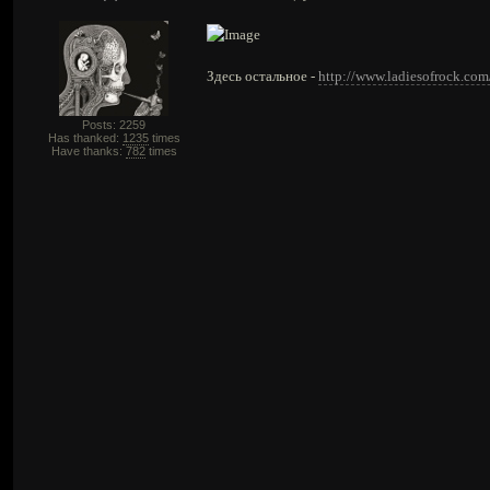
Здесь остальное -
http://www.ladiesofrock.co
Posts: 2259
Has thanked:
1235
times
Have thanks:
782
times