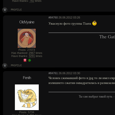
Have thanks:
782
times
#84760
26.06.2012 03:26
OldVyaine
Ужаснуло фото группы Tiarra
The Gat
Posts: 27073
Has thanked:
2967
times
Have thanks:
3291
times
#84761
26.06.2012 03:30
Fenih
Человек сжимавший фото в jpg то ли имел евр
излишнего сжатия оквадратилась и размазалас
Ты сам выбрал такой путь - 
Posts: 5734