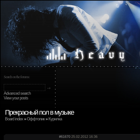
Search on the forums:
Advanced search
View your posts
Прекрасный пол в музыке
Board index
»
Оффтопик
»
Курилка
#61670
25.02.2012 16:36