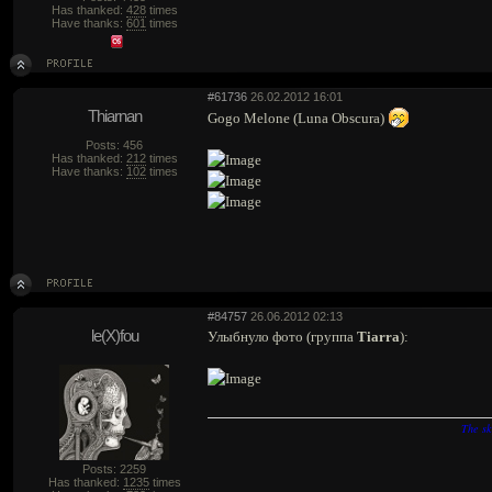
Has thanked:
428
times
Have thanks:
601
times
#61736
26.02.2012 16:01
Thiarnan
Gogo Melone (Luna Obscura)
Posts: 456
Has thanked:
212
times
Have thanks:
102
times
#84757
26.06.2012 02:13
le(X)fou
Улыбнуло фото (группа
Tiarra
):
The sk
Posts: 2259
Has thanked:
1235
times