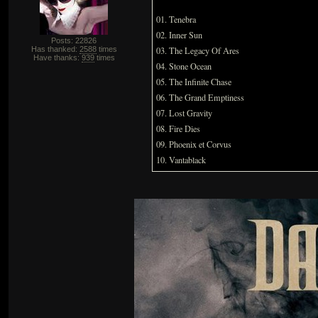
01. Tenebra
02. Inner Sun
Posts: 22826
Has thanked:
2588
times
03. The Legacy Of Ares
Have thanks:
939
times
04. Stone Ocean
05. The Infinite Chase
06. The Grand Emptiness
07. Lost Gravity
08. Fire Dies
09. Phoenix et Corvus
10. Vantablack