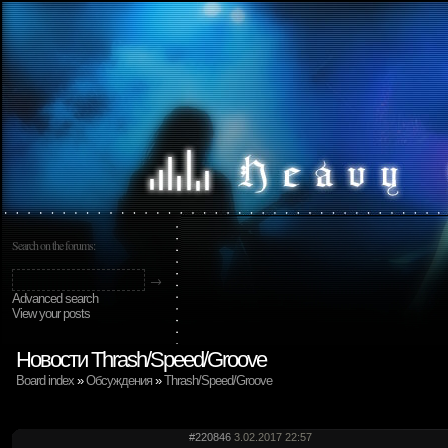
Search on the forums:
Advanced search
View your posts
Новости Thrash/Speed/Groove
Board index
»
Обсуждения
»
Thrash/Speed/Groove
#220846
3.02.2017 22:57