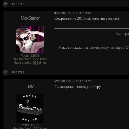
#226086
25.06.2017 01:03
MaxStajner
Сохранили (в 2011-м), жаль, на этом всё.
"ты - гр
Макс, вот скажи, ты про морковку на вопрос "Э
Posts: 22826
Has thanked:
2588
times
Have thanks:
939
times
#226088
25.06.2017 01:23
TDM
Галлюциноз - последний тру
Posts: 15769
Has thanked:
1323
times