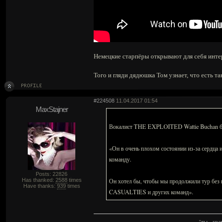
Немецкие старпёры открывают для себя интерн
Того и гляди дядюшка Том узнает, что есть та
#224508
11.04.2017 01:54
MaxStajner
Вокалист THE EXPLOITED Wattie Buchan был
«Он в очень плохом состоянии из-за сердца и
команду.
Posts: 22826
Has thanked:
2588
times
Он хотел бы, чтобы мы продолжили тур без 
Have thanks:
939
times
CASUALTIES и других команд».
"ты - гр