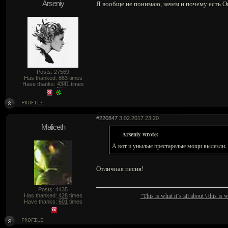
Arseniy
Я вообще не понимаю, зачем и почему есть Ове
Posts: 27569
Has thanked:
863
times
Have thanks:
4341
times
#220847
3.02.2017 23:20
Maliceth
Arseniy wrote:
А вот и унылые престарелые мощи вылезли.
Отличная песня!
Posts: 4435
"This is what it´s all about \ this is
Has thanked:
428
times
Have thanks:
601
times