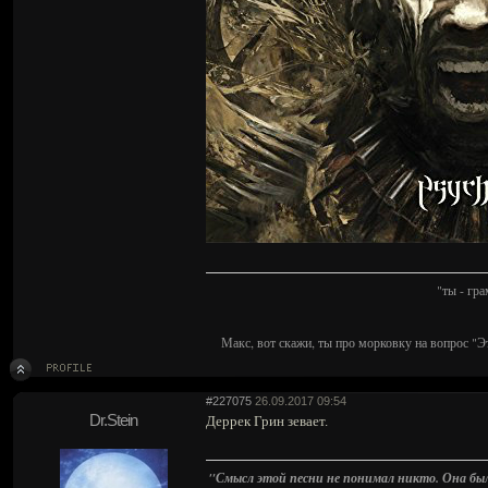
"ты - гр
Макс, вот скажи, ты про морковку на вопрос "Э
#227075
26.09.2017 09:54
Dr.Stein
Деррек Грин зевает.
"Смысл этой песни не понимал никто. Она была 