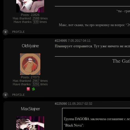
"ты - гр
Posts: 22826
Has thanked:
2588
times
Have thanks:
939
times
Макс, вот скажи, ты про морковку на вопрос "Э
#224995
7.05.2017 04:11
OldVyaine
Планирует отправится. Тут уже ничего не исп
The Gat
Posts: 27073
Has thanked:
2967
times
Have thanks:
3291
times
#225090
11.05.2017 02:32
MaxStajner
Группа DAGOBA заключила соглашение с ле
"Black Nova":