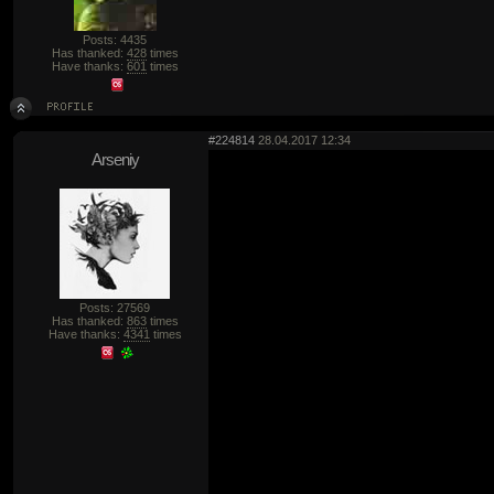
Posts: 4435
Has thanked:
428
times
Have thanks:
601
times
#224814
28.04.2017 12:34
Arseniy
Posts: 27569
Has thanked:
863
times
Have thanks:
4341
times