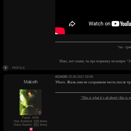
"ты - гр
Макс, вот скажи, ты про морковку на вопрос "Э
#226085
25.06.2017 00:58
Maliceth
Убого. Жаль они не сохранили честь после тр
"This is what it´s all about \ this is
Posts: 4435
Has thanked:
428
times
Have thanks:
601
times