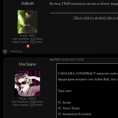
Maliceth
Кстати, ГВАР неплохую песню и облогу выд
"This is what it´s all about \ this is
Posts: 4435
Has thanked:
428
times
Have thanks:
601
times
#227071
26.09.2017 04:59
MaxStajner
CAVALERA CONSPIRACY выпустят свой четвё
продюсером которого стал Arthur Rizk, был з
Трек-лист:
Posts: 22826
Has thanked:
2588
times
01. Insane
Have thanks:
939
times
02. Terror Tactics
03. Impalement Execution