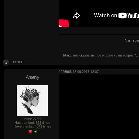
"ты - гр
Макс, вот скажи, ты про морковку на вопрос "Э
#226966
18.09.2017 12:07
Arseniy
Posts: 27569
Has thanked:
863
times
Have thanks:
4341
times