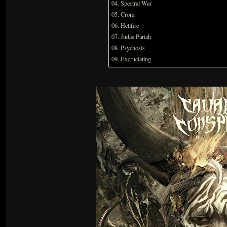
04. Spectral War
05. Crom
06. Hellfire
07. Judas Pariah
08. Psychosis
09. Excruciating