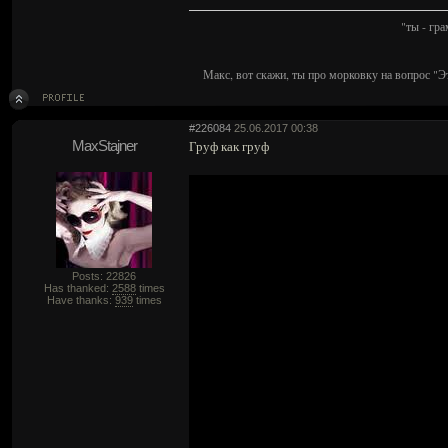
"ты - гр
Макс, вот скажи, ты про морковку на вопрос "Э
#226084
25.06.2017 00:38
MaxStajner
Груф как груф
Posts: 22826
Has thanked:
2588
times
Have thanks:
939
times