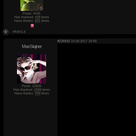
Posts: 4435
Has thanked:
428
times
Have thanks:
601
times
#226932
14.09.2017 19:40
MaxStajner
Posts: 22826
Has thanked:
2588
times
Have thanks:
939
times