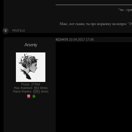
"ты - гр
Макс, вот скажи, ты про морковку на вопрос "Э
#224476
10.04.2017 17:06
Arseniy
Posts: 27569
Has thanked:
863
times
Have thanks:
4341
times