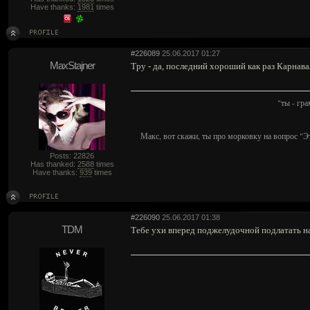
Have thanks:
1981
times
#226089
25.06.2017 01:27
MaxStajner
Тру - да, последний хороший как раз Карнава
"ты - гр
Макс, вот скажи, ты про морковку на вопрос "Э
Posts: 22826
Has thanked:
2588
times
Have thanks:
939
times
#226090
25.06.2017 01:38
TDM
Тебе ухи вперед поджелудочной подлатать н