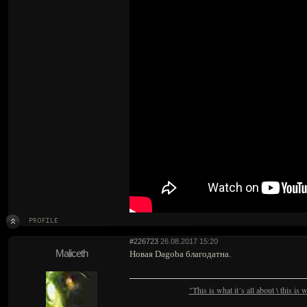
#226723
26.08.2017 15:20
Maliceth
Новая Dagoba благодатна.
"This is what it´s all about \ this is