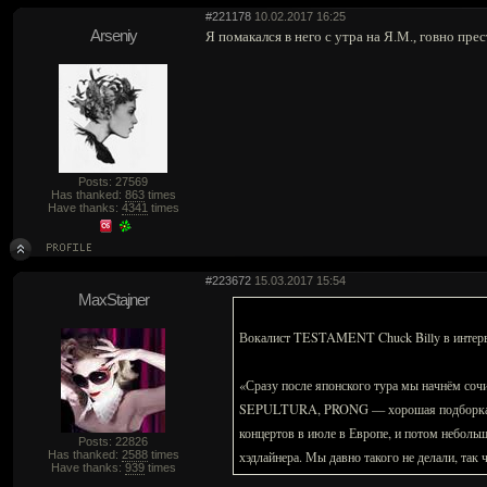
#221178
10.02.2017 16:25
Arseniy
Я помакался в него с утра на Я.М., говно пре
Posts: 27569
Has thanked:
863
times
Have thanks:
4341
times
#223672
15.03.2017 15:54
MaxStajner
Вокалист TESTAMENT Chuck Billy в интервью
«Сразу после японского тура мы начнём сочин
SEPULTURA, PRONG — хорошая подборка. Пото
концертов в июле в Европе, и потом небольш
Posts: 22826
Has thanked:
2588
times
хэдлайнера. Мы давно такого не делали, так 
Have thanks:
939
times