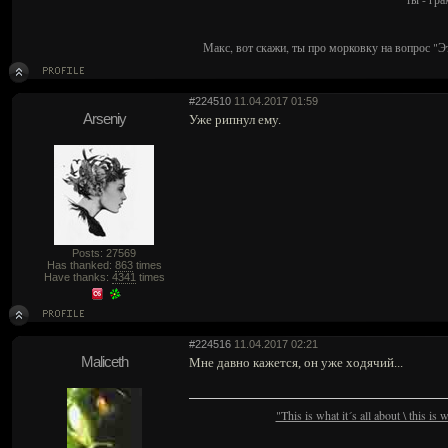
Макс, вот скажи, ты про морковку на вопрос "Э
#224510
11.04.2017 01:59
Arseniy
Уже рипнул ему.
Posts: 27569
Has thanked:
863
times
Have thanks:
4341
times
#224516
11.04.2017 02:21
Maliceth
Мне давно кажется, он уже ходячий...
"This is what it´s all about \ this is