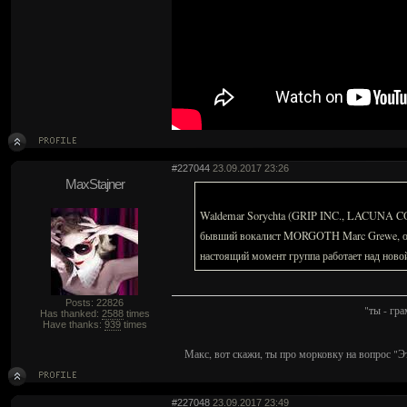
#227044
23.09.2017 23:26
MaxStajner
Waldemar Sorychta (GRIP INC., LACUNA 
бывший вокалист MORGOTH Marc Grewe, ориг
настоящий момент группа работает над новой
Posts: 22826
"ты - гр
Has thanked:
2588
times
Have thanks:
939
times
Макс, вот скажи, ты про морковку на вопрос "Э
#227048
23.09.2017 23:49