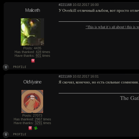
#221168
10.02.2017 16:00
Maliceth
У Overkill отличный альбом, вот просто отли
"This is what it´s all about \ this is
Posts: 4435
Has thanked:
428
times
Have thanks:
601
times
#221169
10.02.2017 16:01
OldVyaine
Я скочял, конечно, но есть сильные сомнения.
The Gat
Posts: 27073
Has thanked:
2967
times
Have thanks:
3291
times