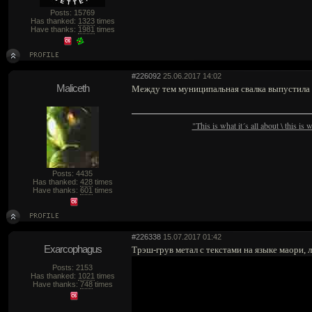
Posts: 15769
Has thanked:
1323
times
Have thanks:
1981
times
#226092
25.06.2017 14:02
Maliceth
Между тем муниципальная свалка выпустила
"This is what it´s all about \ this is
Posts: 4435
Has thanked:
428
times
Have thanks:
601
times
#226338
15.07.2017 01:42
Exarcophagus
Трэш-грув метал с текстами на языке маори,
Posts: 2153
Has thanked:
1021
times
Have thanks:
748
times