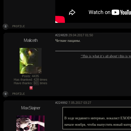
#224828
29.04.2017 01:50
Maliceth
Четкие пацаны.
"This is what it´s all about \ this is
Posts: 4435
Has thanked:
428
times
Have thanks:
601
times
#224992
7.05.2017 03:27
MaxStajner
В ходе недавнего интервью, вокалист EXODUS
начале ноября, чтобы выпустить новый мате