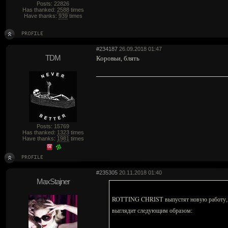
Posts: 22826
Has thanked:
2588
times
Have thanks:
939
times
#234187
26.09.2018 01:47
TDM
Коровьи, блять
Posts: 15769
Has thanked:
1323
times
Have thanks:
1981
times
#235305
20.11.2018 01:40
MaxStajner
ROTTING CHRIST выпустят новую работу, пол
выглядит следующим образом: