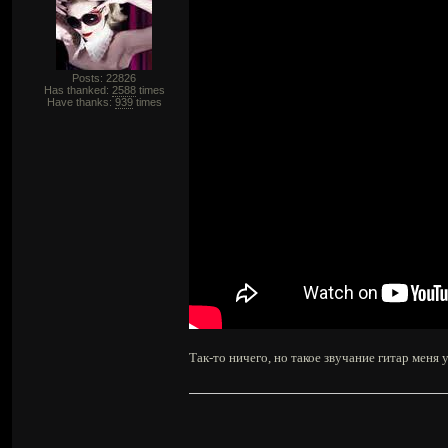
Posts: 22826
Has thanked:
2588
times
Have thanks:
939
times
Так-то ничего, но такое звучание гитар меня 