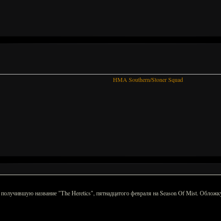
HMA Southern/Stoner Squad
учившую название "The Heretics", пятнадцатого февраля на Season Of Mist. Обложку 