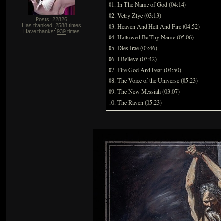
01. In The Name of God (04:14)
02. Vetry Zlye (03:13)
Posts: 22826
Has thanked:
2588
times
03. Heaven And Hell And Fire (04:52)
Have thanks:
939
times
04. Hallowed Be Thy Name (05:06)
05. Dies Irae (03:46)
06. I Believe (03:42)
07. Fire God And Fear (04:50)
08. The Voice of the Universe (05:23)
09. The New Messiah (03:07)
10. The Raven (05:23)