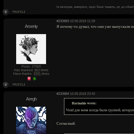
(в мелодик, наверное, надо было тащить, ну да whate
#233983
10.09.2018 11:29
Arseniy
Я почему-то думал, что они уже выпускали но
Posts: 27569
Has thanked:
863
times
Have thanks:
4341
times
#233984
10.09.2018 23:42
Arrrgh
Harmahis wrote:
Vreid для меня всегда были группой, котору
Согласный.