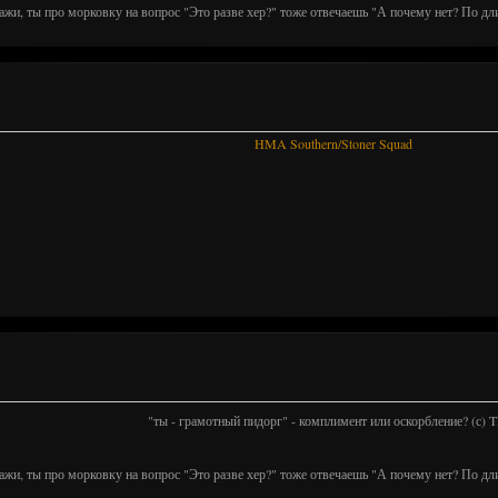
ажи, ты про морковку на вопрос "Это разве хер?" тоже отвечаешь "А почему нет? По дл
HMA Southern/Stoner Squad
"ты - грамотный пидорг" - комплимент или оскорбление? (с)
ажи, ты про морковку на вопрос "Это разве хер?" тоже отвечаешь "А почему нет? По дл