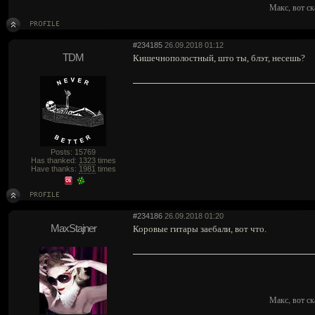
Макс, вот ск
#234185
26.09.2018 01:12
TDM
Кишечнополостный, што ты, блэт, несешь?
Posts: 15769
Has thanked:
1323
times
Have thanks:
1981
times
#234186
26.09.2018 01:20
MaxStajner
Коровые гитары заебали, вот что.
Макс, вот ск