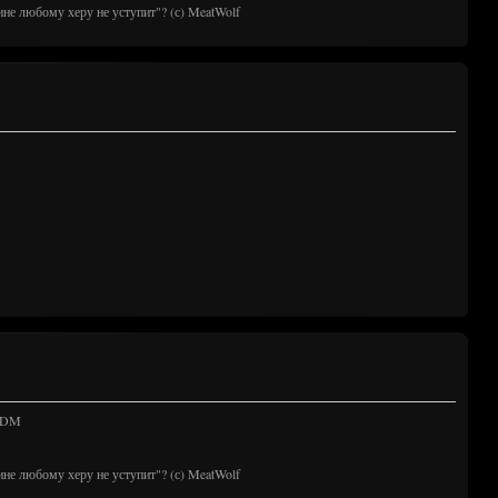
ине любому херу не уступит"? (с) MeatWolf
 TDM
ине любому херу не уступит"? (с) MeatWolf