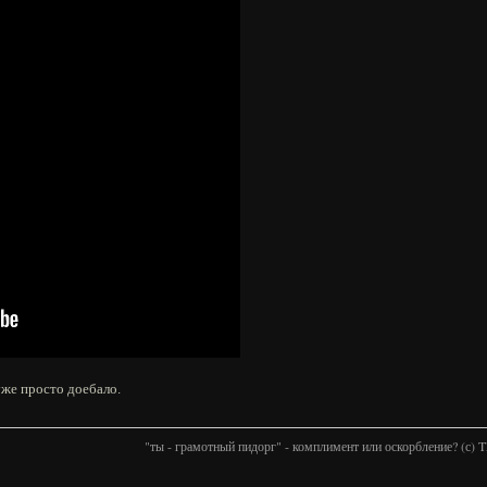
уже просто доебало.
"ты - грамотный пидорг" - комплимент или оскорбление? (с)