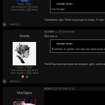
Arseniy wrote:
Posts: 2391
Has thanked:
720
times
Cor Scorpii
Have thanks:
525
times
Сказанное про Vreid подходит и сюда. А еще 
#233985
11.09.2018 00:08
Arseniy
Потому и.
Arseniy wrote:
Я почему-то думал, что они уже выпускали 
Vreid был интересным на первых двух альбома
Posts: 27569
Has thanked:
863
times
Have thanks:
4341
times
#234171
25.09.2018 21:19
MaxStajner