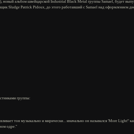
, новый альбом швейцарской Industrial Black Metal группы Samael, будет выпу
щик Sludge Patrick Pidoux, до этого работавший с Samael над оформлением диск
астниками группы:
ивает тон музыкально и мирически... иначально он назывался 'More Light!' как
ном одре."