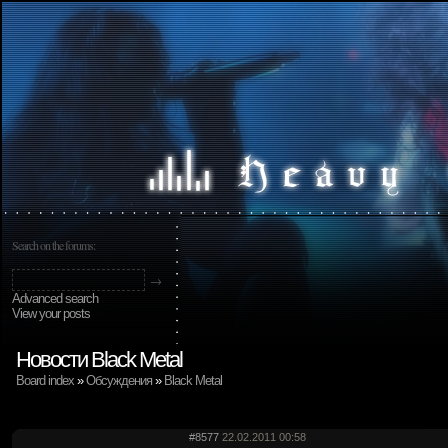
Search on the forums:
Advanced search
View your posts
Новости Black Metal
Board index
»
Обсуждения
»
Black Metal
#8577
22.02.2011 00:58