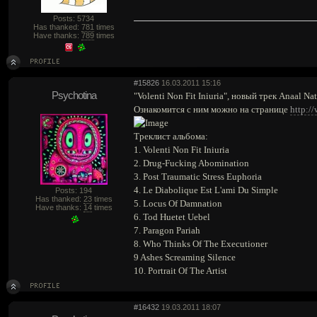
Posts: 5734
Has thanked:
781
times
Have thanks:
789
times
#15826
16.03.2011 15:16
Psychotina
"Volenti Non Fit Iniuria", новый трек Anaal 
Ознакомится с ним можно на странице
http:/
Треклист альбома:
1. Volenti Non Fit Iniuria
2. Drug-Fucking Abomination
3. Post Traumatic Stress Euphoria
4. Le Diabolique Est L'ami Du Simple
Posts: 194
Has thanked:
23
times
5. Locus Of Damnation
Have thanks:
14
times
6. Tod Huetet Uebel
7. Paragon Pariah
8. Who Thinks Of The Executioner
9 Ashes Screaming Silence
10. Portrait Of The Artist
#16432
19.03.2011 18:07