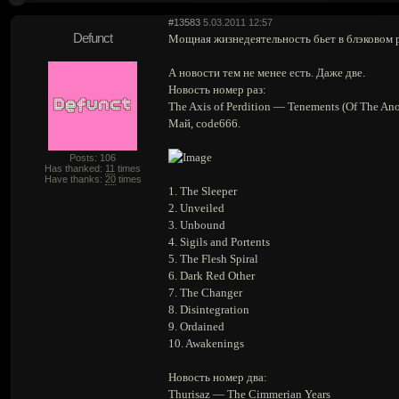
#13583
5.03.2011 12:57
Defunct
Мощная жизнедеятельность бьет в блэковом р
А новости тем не менее есть. Даже две.
Новость номер раз:
The Axis of Perdition — Tenements (Of The Ano
Май, code666.
Posts: 106
Has thanked:
11
times
Have thanks:
20
times
1. The Sleeper
2. Unveiled
3. Unbound
4. Sigils and Portents
5. The Flesh Spiral
6. Dark Red Other
7. The Changer
8. Disintegration
9. Ordained
10. Awakenings
Новость номер два:
Thurisaz — The Cimmerian Years