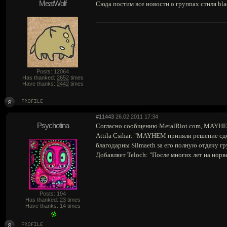
MeatWolf
Сюда постим все новости о группах стиля bla
Posts: 12064
Has thanked:
2652
times
Have thanks:
2442
times
#11443
26.02.2011 17:34
Psychotina
Согласно сообщению MetalRiot.com, MAYHEM
Attila Csihar: "MAYHEM приняли решение сд
благодарны Silmaeth за его полную отдачу гр
Добавляет Teloch: "После многих лет на нор
Posts: 194
Has thanked:
23
times
Have thanks:
14
times