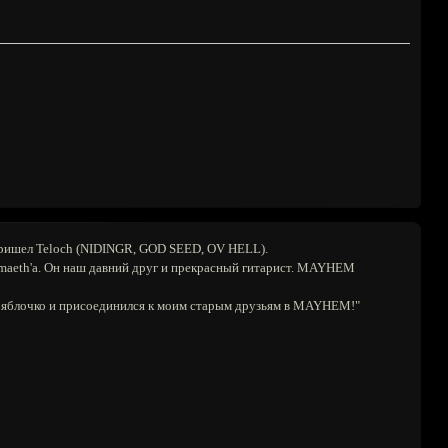
пришел Teloch (NIDINGR, GOD SEED, OV HELL).
lmaeth'a. Он наш давний друг и прекрасный гитарист. MAYHEM
л в яблочко и присоединился к моим старым друзьям в MAYHEM!"