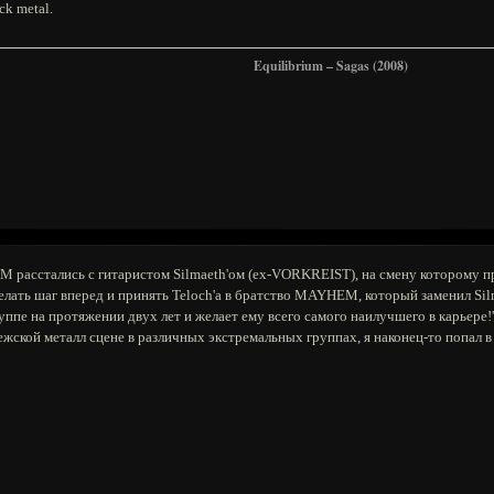
ck metal.
Equilibrium – Sagas (2008)
 расстались с гитаристом Silmaeth'ом (ex-VORKREIST), на смену которому 
елать шаг вперед и принять Teloch'a в братство MAYHEM, который заменил Si
уппе на протяжении двух лет и желает ему всего самого наилучшего в карьере!'
вежской металл сцене в различных экстремальных группах, я наконец-то попа