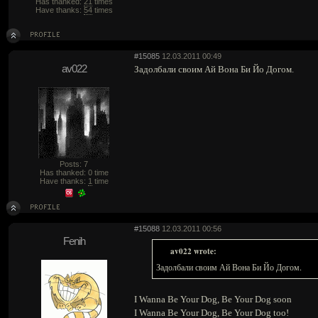
Has thanked:
21
times
Have thanks:
54
times
#15085
12.03.2011 00:49
av022
Задолбали своим Ай Вона Би Йо Догом.
Posts: 7
Has thanked: 0 time
Have thanks:
1
time
#15088
12.03.2011 00:56
Fenih
av022 wrote:
Задолбали своим Ай Вона Би Йо Догом.
I Wanna Be Your Dog, Be Your Dog soon
I Wanna Be Your Dog, Be Your Dog too!