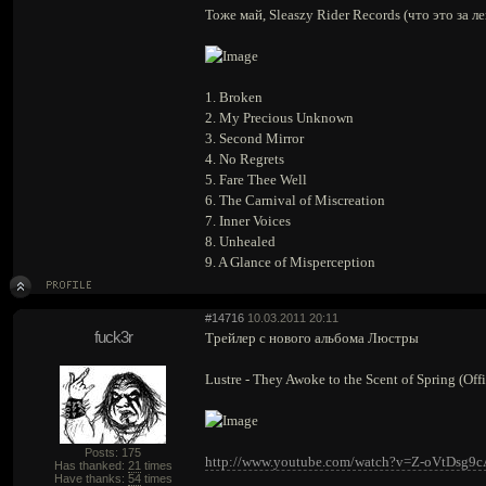
Тоже май, Sleaszy Rider Records (что это за ле
1. Broken
2. My Precious Unknown
3. Second Mirror
4. No Regrets
5. Fare Thee Well
6. The Carnival of Miscreation
7. Inner Voices
8. Unhealed
9. A Glance of Misperception
#14716
10.03.2011 20:11
fuck3r
Трейлер с нового альбома Люстры
Lustre - They Awoke to the Scent of Spring (Offi
Posts: 175
http://www.youtube.com/watch?v=Z-oVtDsg9c
Has thanked:
21
times
Have thanks:
54
times