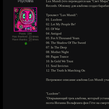
Psychotina
Lux Mundi (что переводится как "Свет Мира")
Records. Обложку для альбома создал барабан
Треклист "Lux Mundi":
01. Luxferre
02. Let My People Be!
03. Of War
04. Antigod
Posts: 194
Has thanked:
23
times
05. For A Thousand Years
Have thanks:
14
times
06. The Shadow Of The Sword
07. In The Deep
08. Mother Night
09. Pagan Trance
10. In Gold We Trust
11. Soul Invictus
12. The Truth Is Marching On
Потрековое описание альбома Lux Mundi уч
"Luxferre":
"Открывающий трек альбома, который устанавл
поэта Иоганна Вольфганга фон Гёте на смерт