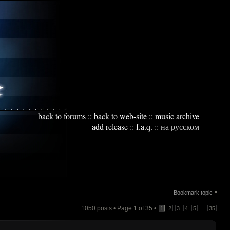
back to forums
::
back to web-site
::
music archive
add release
::
f.a.q.
::
на русском
▪
Bookmark topic
1050 posts • Page
1
of
35
•
...
1
2
3
4
5
35