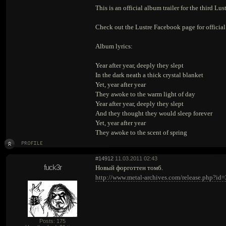
This is an official album trailer for the third L
Check out the Lustre Facebook page for official
Album lyrics:
Year after year, deeply they slept
In the dark neath a thick crystal blanket
Yet, year after year
They awoke to the warm light of day
Year after year, deeply they slept
And they thought they would sleep forever
Yet, year after year
They awoke to the scent of spring
#14912
11.03.2011 02:43
fuck3r
Новый форготтен томб.
http://www.metal-archives.com/release.php?id
Posts: 175