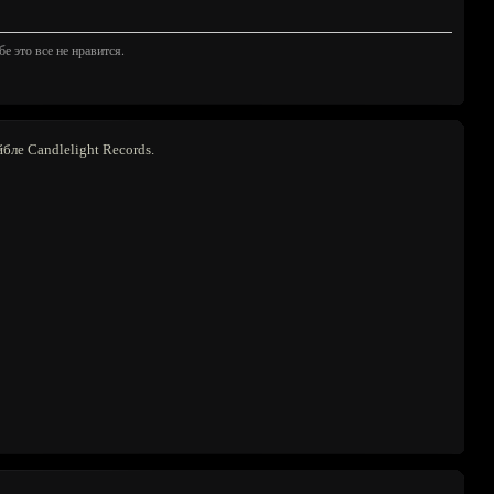
е это все не нравится.
йбле Candlelight Records.