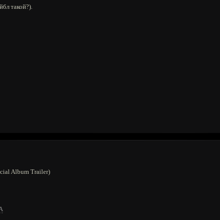
йбл такой?).
cial Album Trailer)
A