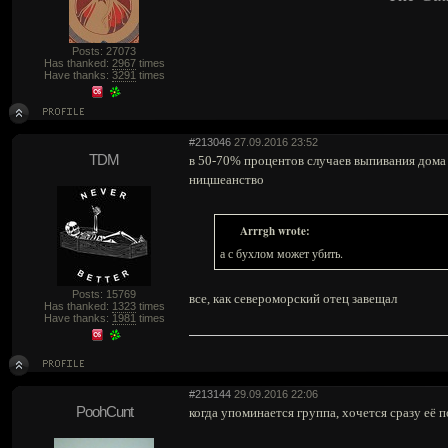
Posts: 27073
Has thanked:
2967
times
Have thanks:
3291
times
#213046
27.09.2016 23:52
TDM
в 50-70% процентов случаев выпивания дома 
ницшеанство
Arrrgh wrote:
а с бухлом может убить.
Posts: 15769
все, как североморский отец завещал
Has thanked:
1323
times
Have thanks:
1981
times
#213144
29.09.2016 22:06
PoohCunt
когда упоминается группа, хочется сразу её 