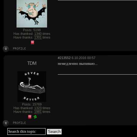
Posts: 5198
Has thanked:
1340
times
Have thanks:
1301
times
#213552
6.10.2016 00:57
TDM
немедленно выпиваю...
Posts: 15769
Has thanked:
1323
times
Have thanks:
1981
times