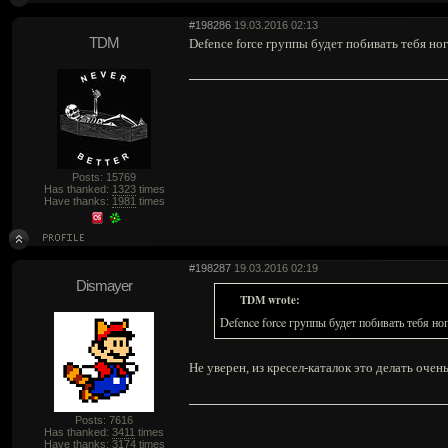
#198286
19.03.2016 02:13
TDM
Defence force группы будет побивать тебя н
Posts: 15769
Has thanked:
1323
times
Have thanks:
1981
times
#198287
19.03.2016 02:19
Dismayer
TDM wrote:
Defence force группы будет побивать тебя но
Не уверен, из кресел-каталок это делать оче
Posts: 7616
Has thanked:
3411
times
Have thanks:
3174
times