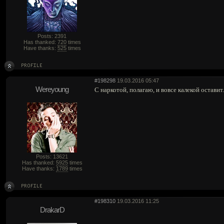
Posts: 2391
Has thanked:
720
times
Have thanks:
525
times
#198298
19.03.2016 05:47
Wereyoung
С наркотой, полагаю, и вовсе калекой оставит.
Posts: 13621
Has thanked:
5925
times
Have thanks:
1789
times
#198310
19.03.2016 11:25
DrakarD