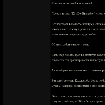
большинством расейских алкашей.
Почему-то трек "IX : Der Einsiedler" у меня
Все благодаря вокалисту, воющему, словно а
него было все, к чему стремится и чего доби
помноженных на среднее трудолюбие.
Об этом, собственно, он и воет.
Воет, надо сказать, красиво, несмотря на вс
творчестве это просматривается и прослушив
Аж пробирает местами от этого сочетания р
Вот такой вот трек. Казалось бы, бомж, но
музеям, наверное, больше меня в этой жизни
Жаль только, что затянута немного вступител
тому же. В общем, на 50% я бы трек урезал.