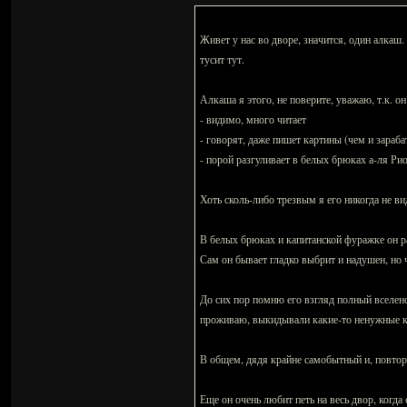
Живет у нас во дворе, значится, один алкаш
тусит тут.
Алкаша я этого, не поверите, уважаю, т.к. о
- видимо, много читает
- говорят, даже пишет картины (чем и зараба
- порой разгуливает в белых брюках а-ля Рио 
Хоть сколь-либо трезвым я его никогда не ви
В белых брюках и капитанской фуражке он р
Сам он бывает гладко выбрит и надушен, но 
До сих пор помню его взгляд полный вселенск
проживаю, выкидывали какие-то ненужные кн
В общем, дядя крайне самобытный и, повтор
Еще он очень любит петь на весь двор, когда 