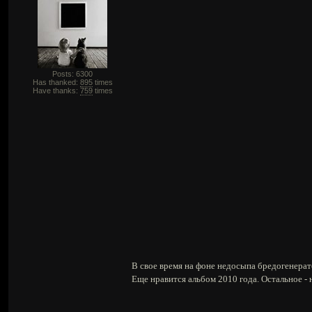
Posts: 6300
Has thanked:
895
times
Have thanks:
759
times
В свое время на фоне недосыпа бредогенератор
Еще нравится альбом 2010 года. Остальное - н