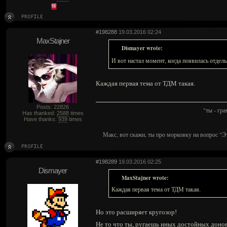
#198288
19.03.2016 02:24
MaxStajner
Dismayer wrote:
И вот настал момент, когда появилась отдел
Каждая первая тема от ТДМ такая.
Posts: 22826
"ты - гр
Has thanked:
2588
times
Have thanks:
939
times
Макс, вот скажи, ты про морковку на вопрос "Э
#198289
19.03.2016 02:25
Dismayer
MaxStajner wrote:
Каждая первая тема от ТДМ такая.
Но это расширяет кругозор!
Не то что ты, ругаешь иных достойных доно