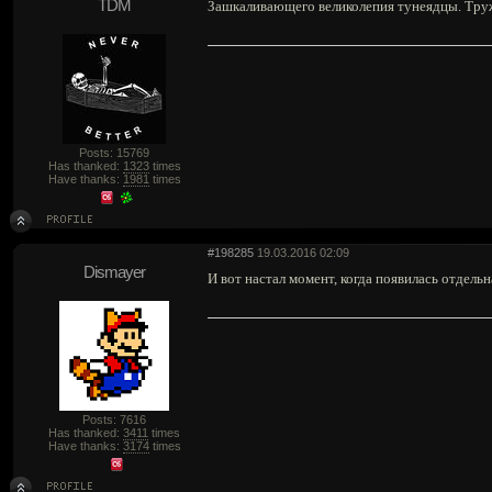
TDM
Зашкаливающего великолепия тунеядцы. Труж
Posts: 15769
Has thanked:
1323
times
Have thanks:
1981
times
#198285
19.03.2016 02:09
Dismayer
И вот настал момент, когда появилась отдель
Posts: 7616
Has thanked:
3411
times
Have thanks:
3174
times