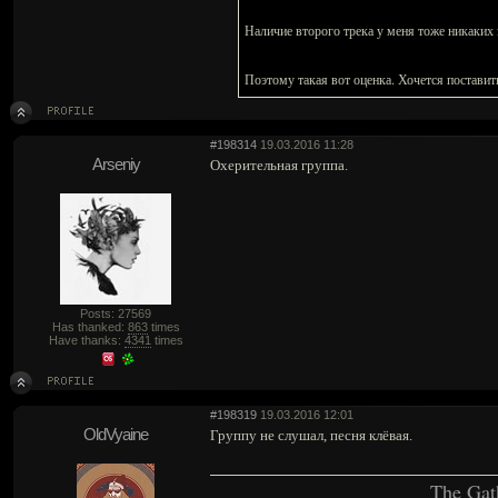
Наличие второго трека у меня тоже никаких 
Поэтому такая вот оценка. Хочется поставит
#198314
19.03.2016 11:28
Arseniy
Охерительная группа.
Posts: 27569
Has thanked:
863
times
Have thanks:
4341
times
#198319
19.03.2016 12:01
OldVyaine
Группу не слушал, песня клёвая.
The Gat