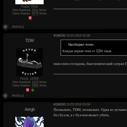
Posts: 7616
Has thanked:
3411
times
Have thanks:
3174
times
#198290
19.03.2016 02:28
TDM
MaxStajner wrote:
Каждая первая тема от ТДМ такая.
пшол вон отсюдова, биатлонический сатрап 
Posts: 15769
Has thanked:
1323
times
Have thanks:
1981
times
#198293
19.03.2016 03:09
Arrrgh
Похвально, TDM, похвально. Одна из лучших 
без бухла, а с бухлом может убить.