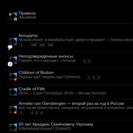
Правила
(
MeatWolf
)
Концерты
Музыка играет, в барабаны бьют, двери открывают — Ленина несут!
...
1
180
181
182
Неподтверждённые анонсы
Говорят, что к нам едет... (
Arseniy
)
1
2
Children of Bodom
Пидоры идут, пидоры идут! (
Arseniy
)
1
2
3
Cradle of Filth
29.04 — Санкт-Петербург, 30.04 — Москва (
Arseniy
)
Anneke van Giersbergen — второй раз за год в России
Всё так же божественна, прекрасна, несравненна и волшебна. (
Ars
...
1
4
5
6
60 лет Аркадию Семёновичу Укупнику
Юбилейный концерт (
DrakarD
)