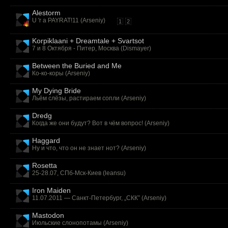
Alestorm
U 'r a PAYRAT!11 (
Arseniy
)
1
2
Korpiklaani + Dreamtale + Svartsot
7 и 8 Октября - Питер, Москва (
Dismayer
)
Between the Buried and Me
Ко-ко-коры (
Arseniy
)
My Dying Bride
Льём слёзы, растираем сопли (
Arseniy
)
Dredg
Когда же они будут? Вот в чём вопрос! (
Arseniy
)
Haggard
Ну и что, что он не знает нот? (
Arseniy
)
Rosetta
25-28.07, СПб-Мск-Киев (
leansu
)
Iron Maiden
11.07.2011 — Санкт-Петербург, „СКК” (
Arseniy
)
Mastodon
Июльские слонопотамы (
Arseniy
)