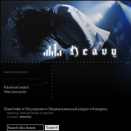
Search on the forums:
Advanced search
View your posts
Board index
»
Обсуждения
»
Общемузыкальный раздел
»
Концерты
Анонсы, впечатления и прочее
Curator:
eternity