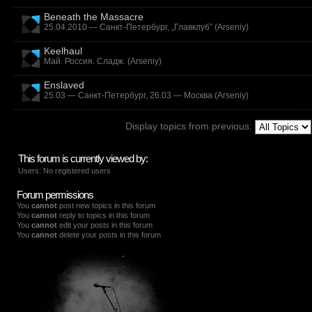
Beneath the Massacre
25.04.2010 — Санкт-Петербург, „Главклуб” (
Arseniy
)
Keelhaul
Май. Россия. Сладж. (
Arseniy
)
Enslaved
25.03 — Санкт-Петербург, 26.03 — Москва (
Arseniy
)
Display topics from previous:
This forum is currently viewed by:
Users: No registered users
Forum permissions
You
cannot
post new topics in this forum
You
cannot
reply to topics in this forum
You
cannot
edit your posts in this forum
You
cannot
delete your posts in this forum