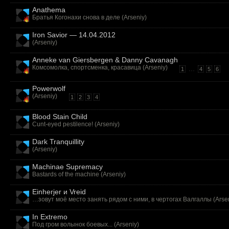
Anathema
Братья Когонахи снова в деле (
Arseniy
)
Iron Savior — 14.04.2012
(
Arseniy
)
Anneke van Giersbergen & Danny Cavanagh
Комсомолка, спортсменка, красавица (
Arseniy
)
...
1
4
5
6
Powerwolf
(
Arseniy
)
1
2
3
4
Blood Stain Child
Cunt-eyed pestilence! (
Arseniy
)
Dark Tranquillity
(
Arseniy
)
Machinae Supremacy
Bastards of the machine (
Arseniy
)
Einherjer и Vreid
…зовут моё место занять рядом с ними, в чертогах Валгаллы (
Arse
In Extremo
Под гром волынок боевых... (
Arseniy
)