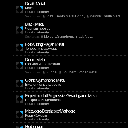
Death Metal
Мясо
Curator:
eternity
,
Subforums:
Brutal Death Metal/Grind
Melodic Death Metal
Black Metal
Чёрный протест
Curator:
eternity
Subforum:
Melodic/Symphonic Black Metal
Folk/Viking/Pagan Metal
Топоры и мухоморы
Curator:
eternity
Doom Metal
Горькая чаша печали
Curator:
eternity
,
Subforums:
Sludge
Southern/Stoner Metal
Gothic/Symphonic Metal
Виолончель в корсете
Curator:
eternity
Experimental/Progressive/Avant-garde Metal
На краю обыденности...
Curator:
eternity
Metalcore/Deathcore/Mathcore
Коры-Кокоры
Curator:
eternity
Неформат