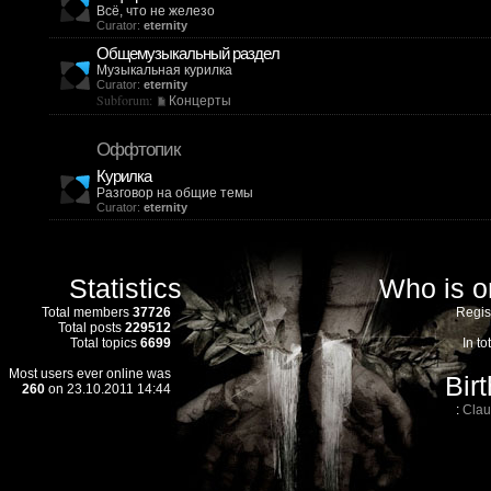
Всё, что не железо
Curator:
eternity
Общемузыкальный раздел
Музыкальная курилка
Curator:
eternity
Subforum:
Концерты
Оффтопик
Курилка
Разговор на общие темы
Curator:
eternity
Statistics
Who is o
Total members
37726
Regis
Total posts
229512
Total topics
6699
In to
Most users ever online was
Bir
260
on 23.10.2011 14:44
:
Clau