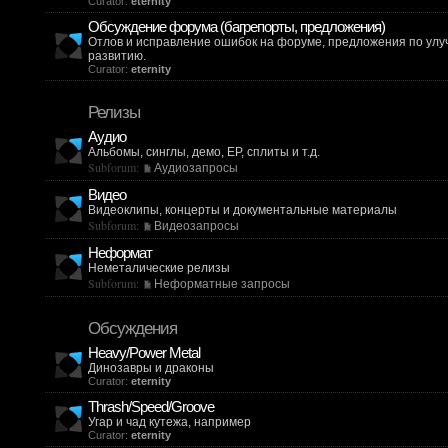
Curator:
eternity
Обсуждение форума (багрепорты, предложения)
Отлов и исправление ошибок на форуме, предложения по ул
развитию.
Curator:
eternity
Релизы
Аудио
Альбомы, синглы, демо, EP, сплиты и т.д.
Subforum:
Аудиозапросы
Видео
Видеоклипы, концерты и документальные материалы
Subforum:
Видеозапросы
Неформат
Неметалические релизы
Subforum:
Неформатные запросы
Обсуждения
Heavy/Power Metal
Динозавры и драконы
Curator:
eternity
Thrash/Speed/Groove
Угар и чад кутежа, например
Curator:
eternity